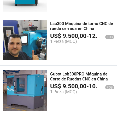
Lsb300 Máquina de torno CNC de
rueda cerrada en China
US$
9.500,00
-
12.000,00
FOB
1 Pieza
(MOQ)
Gubot Lsb300PRO Máquina de
Corte de Ruedas CNC en China
US$
9.500,00
-
10.500,00
FOB
1 Pieza
(MOQ)