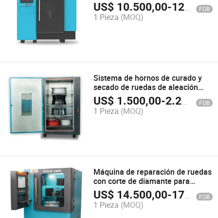
Táctil de 24 Pulgadas Gubot
US$
10.500,00
-
12.000,00
FOB
Lsb300 PRO
1 Pieza
(MOQ)
Sistema de hornos de curado y
secado de ruedas de aleación
electrostática para recubrimiento
US$
1.500,00
-
2.200,00
FOB
en polvo de aluminio
1 Pieza
(MOQ)
Máquina de reparación de ruedas
con corte de diamante para
llantas de aleación automática
US$
14.500,00
-
17.000,00
FOB
con torno CNC
1 Pieza
(MOQ)