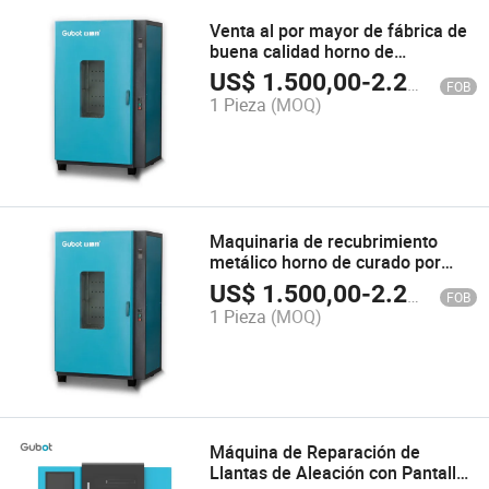
Venta al por mayor de fábrica de
buena calidad horno de
recubrimiento en polvo
US$
1.500,00
-
2.200,00
FOB
electrostático profesional
1 Pieza
(MOQ)
personalizado para ruedas
Maquinaria de recubrimiento
metálico horno de curado por
electrostática para recubrimiento
US$
1.500,00
-
2.200,00
FOB
en polvo horno inteligente
1 Pieza
(MOQ)
Máquina de Reparación de
Llantas de Aleación con Pantalla