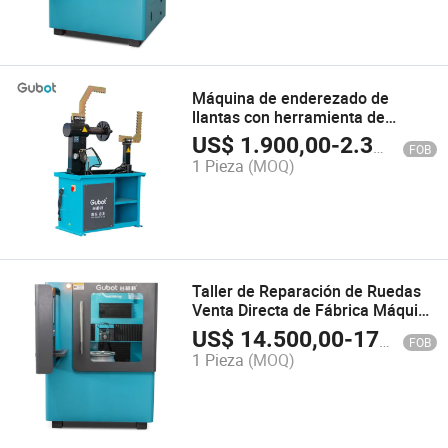
Máquina de enderezado de
llantas con herramienta de
torneado para reparación de
US$
1.900,00
-
2.310,00
FOB
ruedas de aleación
1 Pieza
(MOQ)
Taller de Reparación de Ruedas
Venta Directa de Fábrica Máquina
de Reparación de Llantas Vertical
US$
14.500,00
-
17.000,00
FOB
Gubot
1 Pieza
(MOQ)