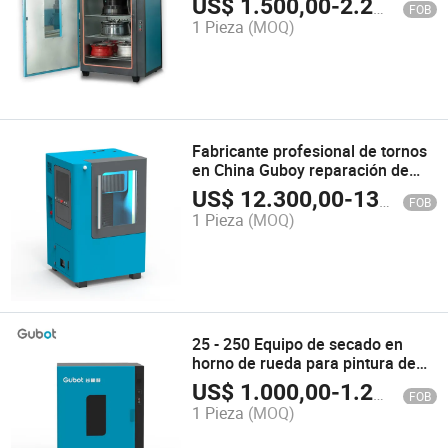
US$
1.500,00
-
2.200,00
FOB
inteligente
1 Pieza
(MOQ)
Fabricante profesional de tornos
en China Guboy reparación de
ruedas torno vertical CNC
US$
12.300,00
-
13.500,00
FOB
1 Pieza
(MOQ)
25 - 250 Equipo de secado en
horno de rueda para pintura de
ruedas en stock
US$
1.000,00
-
1.200,00
FOB
1 Pieza
(MOQ)