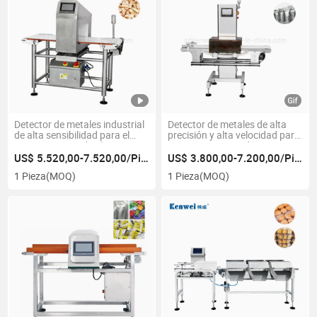
Detector de metales industrial
Detector de metales de alta
de alta sensibilidad para el
precisión y alta velocidad para
procesamiento de alimentos
cintas transportadoras, pesaje
con detector de metales en
y detección de aluminio en
US$ 5.520,00-7.520,00/Pieza
US$ 3.800,00-7.200,00/Pieza
túnel con cinta transportadora
máquinas de envasado de
1 Pieza
(MOQ)
1 Pieza
(MOQ)
alimentos