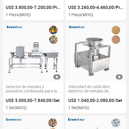
productos de papel de
Industria Química en Línea de
aluminio
Empaque
US$ 3.800,00-7.200,00/Pieza
US$ 3.260,00-4.460,00/Pieza
1 Pieza
(MOQ)
1 Pieza
(MOQ)
Detector de metales y
Velocidad de caída libre
pesadora combinada para la
detector de metales de
industria farmacéutica con
garganta maquinaria de caída
cinta transportadora
para verificar polvos
US$ 3.000,00-7.840,00/Set
US$ 1.040,00-2.080,00/Set
1 Set
(MOQ)
1 Set
(MOQ)