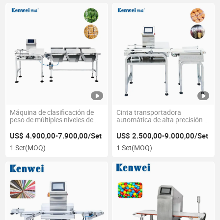
Máquina de clasificación de
Cinta transportadora
peso de múltiples niveles de
automática de alta precisión la
alta precisión, verificador de
comprobadora de peso en
peso de alimentos para la
línea funciona para el
US$ 4.900,00-7.900,00/Set
US$ 2.500,00-9.000,00/Set
industria
envasado multifunción
1 Set
(MOQ)
1 Set
(MOQ)
Máquina para pesar y
clasificar los materiales