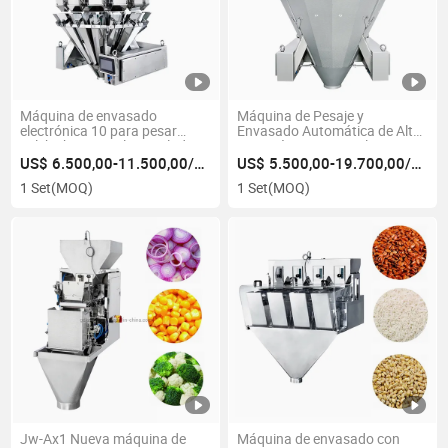
Máquina de envasado
Máquina de Pesaje y
electrónica 10 para pesar
Envasado Automática de Alta
salchichas en palitos salados
Precisión 14 para Aplicaciones
de Alimentos Pegajosos como
US$ 6.500,00-11.500,00/Set
US$ 5.500,00-19.700,00/Set
Mostaza, Encurtidos, Pescado
1 Set
(MOQ)
1 Set
(MOQ)
Pequeño y Más Materiales
Jw-Ax1 Nueva máquina de
Máquina de envasado con