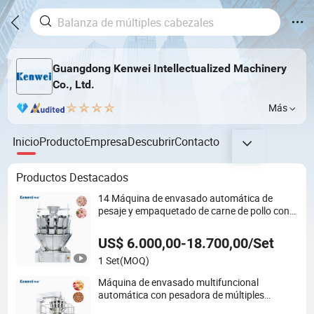
Guangdong Kenwei Intellectualized Machinery
Co., Ltd.
Más
Inicio
Producto
Empresa
Descubrir
Contacto
Productos Destacados
14 Máquina de envasado automática de
pesaje y empaquetado de carne de pollo con
combinación de tornillo de cabeza, balanzas
multi cabeza, multi función, precio
US$ 6.000,00-18.700,00/Set
1 Set
(MOQ)
Máquina de envasado multifuncional
automática con pesadora de múltiples
cabezales y doble bolsa, costo del fabricante