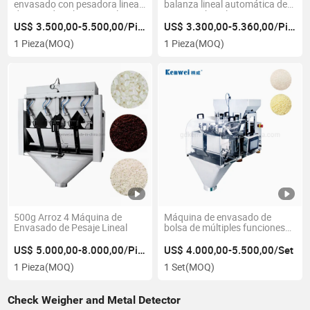
envasado con pesadora lineal
balanza lineal automática de
de cinta de cabeza simple para
cuatro cabezales
pesar y empaquetar
multifuncional para pesar y
US$ 3.500,00-5.500,00/Pieza
US$ 3.300,00-5.360,00/Pieza
materiales con ligera
empaquetar polvo de café
1 Pieza
(MOQ)
1 Pieza
(MOQ)
viscosidad, como granos de
maíz frescos y rodajas de
cebolla
500g Arroz 4 Máquina de
Máquina de envasado de
Envasado de Pesaje Lineal
bolsa de múltiples funciones
para alimentos automáticos,
máquina de llenado con dos
US$ 5.000,00-8.000,00/Pieza
US$ 4.000,00-5.500,00/Set
cabezales y pesadora lineal
1 Pieza
(MOQ)
1 Set
(MOQ)
para detergente en polvo,
sachet y harina
Check Weigher and Metal Detector