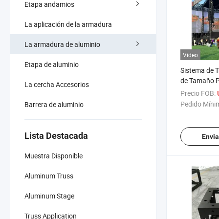
Etapa andamios
La aplicación de la armadura
La armadura de aluminio
Vídeo
Etapa de aluminio
Sistema de T
de Tamaño P
La cercha Accesorios
Truss de Torn
Precio FOB:
Fábrica para
Pedido Míni
Barrera de aluminio
Evento y Exp
Lista Destacada
Envia
Muestra Disponible
Aluminum Truss
Aluminum Stage
Truss Application