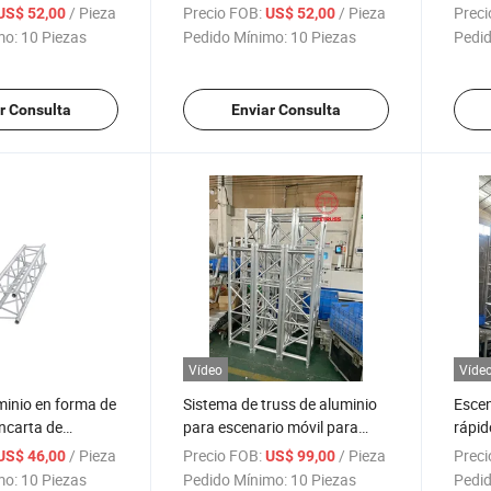
io, iluminación
DJ Escenario Iluminación
Alumi
/ Pieza
Precio FOB:
/ Pieza
Preci
US$ 52,00
US$ 52,00
Truss de Aluminio Exhibición
Exhib
mo:
10 Piezas
Pedido Mínimo:
10 Piezas
Pedid
Conci
r Consulta
Enviar Consulta
Vídeo
Víde
minio en forma de
Sistema de truss de aluminio
Escen
ncarta de
para escenario móvil para
rápid
 evento interior o
eventos al aire libre
alumi
/ Pieza
Precio FOB:
/ Pieza
Preci
US$ 46,00
US$ 99,00
mo:
10 Piezas
Pedido Mínimo:
10 Piezas
Pedid