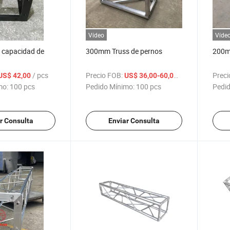
Vídeo
Víde
a capacidad de
300mm Truss de pernos
200mm
/ pcs
Precio FOB:
/ pcs
Preci
US$ 42,00
US$ 36,00-60,00
mo:
100 pcs
Pedido Mínimo:
100 pcs
Pedid
r Consulta
Enviar Consulta