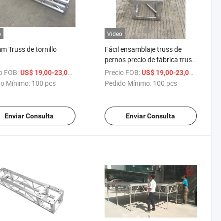
o
Vídeo
 Truss de tornillo
Fácil ensamblaje truss de
pernos precio de fábrica truss
de pernos
o FOB:
/ pcs
Precio FOB:
/ pcs
US$ 19,00-23,00
US$ 19,00-23,00
o Mínimo:
100 pcs
Pedido Mínimo:
100 pcs
Enviar Consulta
Enviar Consulta