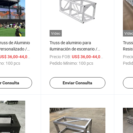
Vídeo
Víde
russ de Aluminio
Truss de aluminio para
Truss
ersonalizado /
iluminación de escenario /
Resis
illo Directo de
sistema de truss de tipo
/ pcs
Precio FOB:
/ pcs
Preci
US$ 36,00-44,00
US$ 36,00-44,00
 Escenario,
tornillo de alta resistencia
mo:
100 pcs
Pedido Mínimo:
100 pcs
Pedid
osición
para exposiciones de eventos
r Consulta
Enviar Consulta