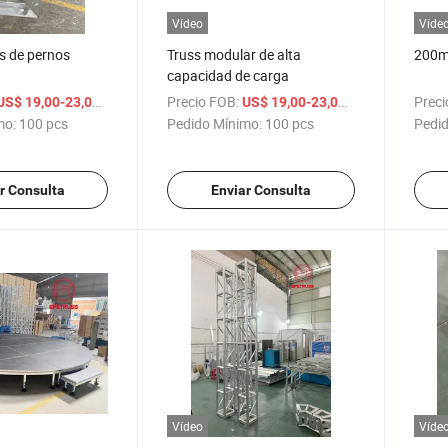
Vídeo
Víde
 de pernos
Truss modular de alta
200m
capacidad de carga
/ pcs
Precio FOB:
/ pcs
Preci
US$ 19,00-23,00
US$ 19,00-23,00
mo:
100 pcs
Pedido Mínimo:
100 pcs
Pedid
r Consulta
Enviar Consulta
Vídeo
Víde