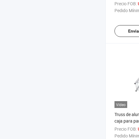
para escenar
Precio FOB:
DJ
Pedido Míni
Envia
Vídeo
Truss de alu
caja para pa
exhibición en
Precio FOB:
fiesta
Pedido Míni