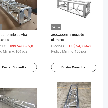
o
Vídeo
 de Tornillo de Alta
300X300mm Truss de
tencia
aluminio
o FOB:
/ pcs
Precio FOB:
/ pcs
US$ 54,00-62,00
US$ 54,00-62,00
o Mínimo:
100 pcs
Pedido Mínimo:
100 pcs
Enviar Consulta
Enviar Consulta