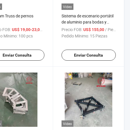
o
Vídeo
m Truss de pernos
Sistema de escenario portátil
de aluminio para bodas y
eventos, plataforma de
o FOB:
/ pcs
Precio FOB:
/ Pieza
US$ 19,00-23,00
US$ 155,00
iluminación con escenario y
o Mínimo:
100 pcs
Pedido Mínimo:
15 Piezas
podio
Enviar Consulta
Enviar Consulta
o
Vídeo