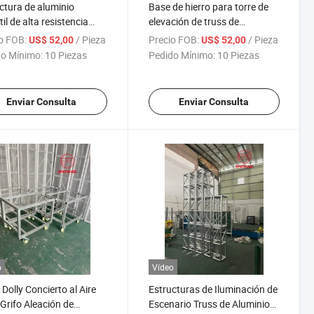
ctura de aluminio
Base de hierro para torre de
il de alta resistencia
elevación de truss de
 truss 290mm/400mm
aluminio, sistema de truss de
o FOB:
/ Pieza
Precio FOB:
/ Pieza
US$ 52,00
US$ 52,00
 plegable para
techo
o Mínimo:
10 Piezas
Pedido Mínimo:
10 Piezas
nación en eventos de
miento
Enviar Consulta
Enviar Consulta
o
Vídeo
 Dolly Concierto al Aire
Estructuras de Iluminación de
 Grifo Aleación de
Escenario Truss de Aluminio