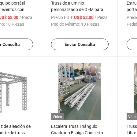
quipo portátil
Truss de aluminio
Estru
y eventos con
personalizado de OEM para
portát
e iluminación de
escenario portátil
para
/ Pieza
Precio FOB:
/ Pieza
Preci
US$ 52,00
US$ 52,00
minio y escenario
truss
mo:
10 Piezas
Pedido Mínimo:
10 Piezas
Pedid
ilumi
rendi
r Consulta
Enviar Consulta
Vídeo
Víde
uz de aleación de
Escalera Truss Triángulo
Truss
porte de truss
Cuadrado Espiga Concierto
Libre