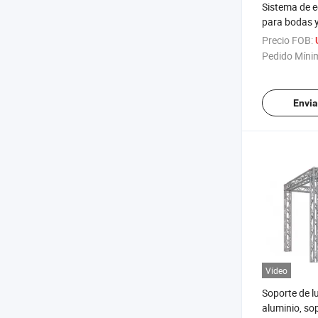
Sistema de e
para bodas 
plataforma d
Precio FOB:
truss de alu
Pedido Míni
con podio
Envia
Vídeo
Soporte de l
aluminio, so