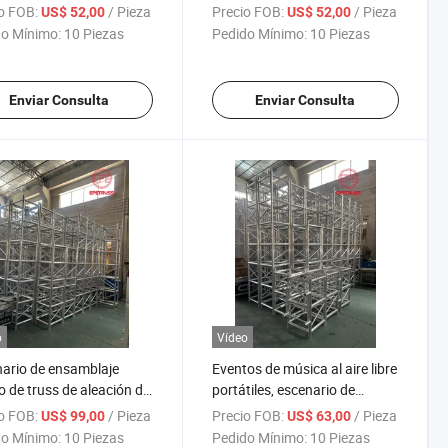
nio 6061 Material Truss
Truss para Conciertos y
o FOB:
/ Pieza
Precio FOB:
/ Pieza
US$ 52,00
US$ 52,00
iciones Utilizadas para
Bodas
o Mínimo:
10 Piezas
Pedido Mínimo:
10 Piezas
ertos al Aire Libre
Enviar Consulta
Enviar Consulta
o
Vídeo
ario de ensamblaje
Eventos de música al aire libre
o de truss de aleación de
portátiles, escenario de
nio portátil
bodas, truss de aluminio,
o FOB:
/ Pieza
Precio FOB:
/ Pieza
US$ 99,00
US$ 63,00
escenario para eventos
o Mínimo:
10 Piezas
Pedido Mínimo:
10 Piezas