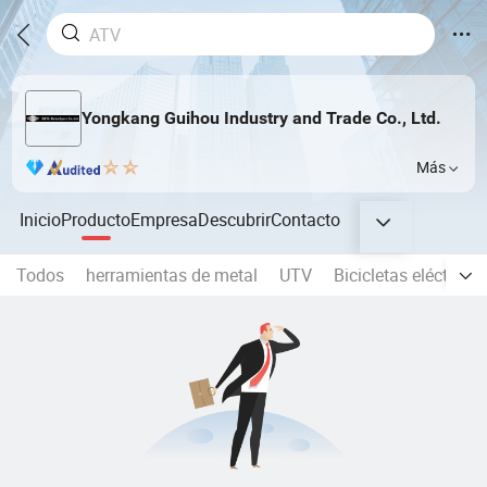
Yongkang Guihou Industry and Trade Co., Ltd.
Más
Inicio
Producto
Empresa
Descubrir
Contacto
Todos
herramientas de metal
UTV
Bicicletas eléctricas