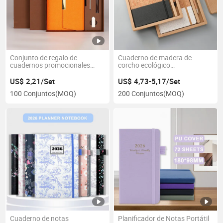
Conjunto de regalo de
Cuaderno de madera de
cuadernos promocionales
corcho ecológico
personalizados para
personalizado A5 con
empresas
bolígrafo
US$ 2,21/Set
US$ 4,73-5,17/Set
100 Conjuntos
(MOQ)
200 Conjuntos
(MOQ)
Cuaderno de notas
Planificador de Notas Portátil