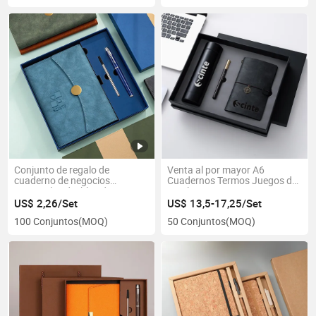
Conjunto de regalo de
Venta al por mayor A6
cuaderno de negocios
Cuadernos Termos Juegos de
personalizado, bloc de notas
regalos corporativos
premium de tres pliegues
US$ 2,26/Set
US$ 13,5-17,25/Set
100 Conjuntos
(MOQ)
50 Conjuntos
(MOQ)