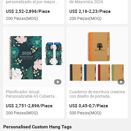
personalizado al por mayor
de Mayorista 2026
2026 cuaderno de
planificación con cubierta de
US$ 2,52-2,896/Pieza
US$ 2,16-2,23/Pieza
PU
200 Piezas
(MOQ)
200 Piezas
(MOQ)
Planificador Anual
Cuaderno de escritura creativa
Personalizable A5 Cubierta
con diseño de portada
Dura 2026 Calendario
personalizable
Cuaderno Espiral
US$ 2,751-2,896/Pieza
US$ 0,45-0,7/Pieza
200 Piezas
(MOQ)
500 Piezas
(MOQ)
Personalised Custom Hang Tags