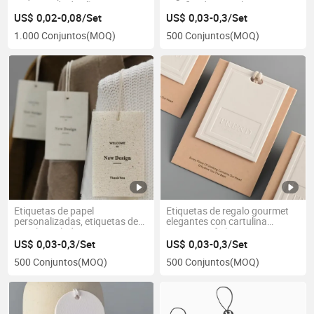
opciones de diseño gratuitas
certificados por el USDA
disponibles
US$ 0,02-0,08/Set
US$ 0,03-0,3/Set
1.000 Conjuntos
(MOQ)
500 Conjuntos
(MOQ)
Etiquetas de papel
Etiquetas de regalo gourmet
personalizadas, etiquetas de
elegantes con cartulina
papel reciclado con
premium y foil
pegamento a base de plantas
US$ 0,03-0,3/Set
US$ 0,03-0,3/Set
500 Conjuntos
(MOQ)
500 Conjuntos
(MOQ)