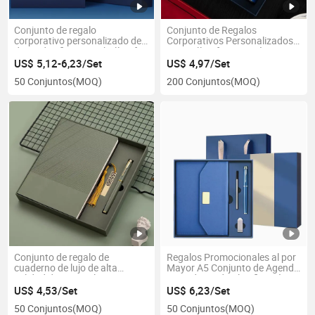
Conjunto de regalo
Conjunto de Regalos
corporativo personalizado de
Corporativos Personalizados
diario de oficina con bolígrafo
con Bolígrafo, Taza Térmica y
Cuaderno
US$ 5,12-6,23/Set
US$ 4,97/Set
50 Conjuntos
(MOQ)
200 Conjuntos
(MOQ)
Conjunto de regalo de
Regalos Promocionales al por
cuaderno de lujo de alta
Mayor A5 Conjunto de Agenda
calidad de PU con logo
y Cuaderno de Planificación
personalizado
Empresarial
US$ 4,53/Set
US$ 6,23/Set
50 Conjuntos
(MOQ)
50 Conjuntos
(MOQ)