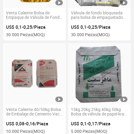
Venta Caliente Bolsa de
Válvula de fondo bloqueada
Empaque de Válvula de Fondo
para bolsa de empaquetado
de Bloque Impresa BOPP Ad
de alimento para animales
Star
US$ 0,1-0,25/Pieza
US$ 0,1-0,25/Pieza
30.000 Piezas
(MOQ)
30.000 Piezas
(MOQ)
Venta Caliente 40/50kg Bolsa
15kg 20kg 25kg 40kg 50kg
de Embalaje de Cemento Vacía
Bolsa de válvula de papel kraft
de PP Tejido Ad Star
de cemento Portland a prueba
de humedad
US$ 0,08-0,16/Pieza
US$ 0,1-0,17/Pieza
10.000 Piezas
(MOQ)
5.000 Piezas
(MOQ)