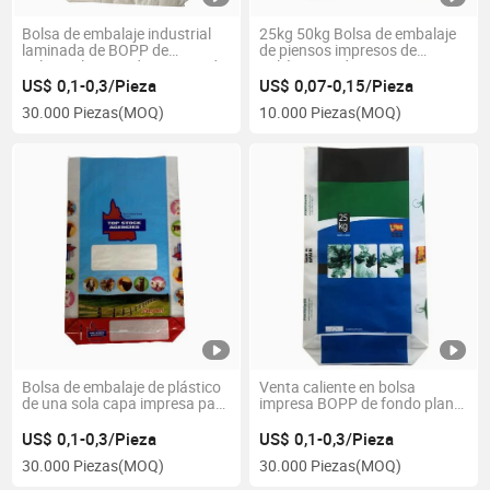
Bolsa de embalaje industrial
25kg 50kg Bolsa de embalaje
laminada de BOPP de
de piensos impresos de
polipropileno tejido y tricotado
poliéster tejido para
exportación de fábrica
US$ 0,1-0,3/Pieza
US$ 0,07-0,15/Pieza
30.000 Piezas
(MOQ)
10.000 Piezas
(MOQ)
Bolsa de embalaje de plástico
Venta caliente en bolsa
de una sola capa impresa para
impresa BOPP de fondo plano
alimento de ganado y alimento
de alta calidad
para aves de corral
US$ 0,1-0,3/Pieza
US$ 0,1-0,3/Pieza
30.000 Piezas
(MOQ)
30.000 Piezas
(MOQ)