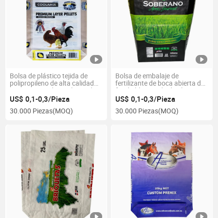
Bolsa de plástico tejida de
Bolsa de embalaje de
polipropileno de alta calidad
fertilizante de boca abierta de
para carga industrial pesada
fondo bloqueado de alta gama
de polipropileno tejido
US$ 0,1-0,3/Pieza
US$ 0,1-0,3/Pieza
30.000 Piezas
(MOQ)
30.000 Piezas
(MOQ)