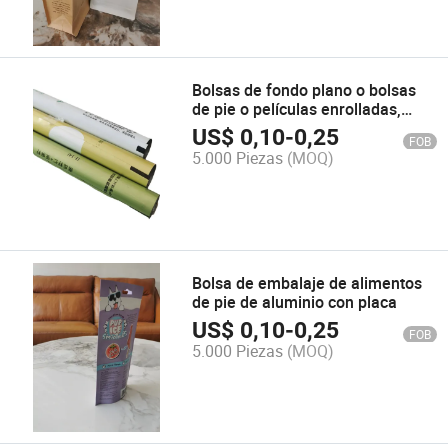
Bolsas de fondo plano o bolsas
de pie o películas enrolladas,
bolsa de sombreado ligero con Al
US$
0,10
-
0,25
FOB
y materiales biodegradables,
5.000 Piezas
(MOQ)
producto personalizado para
empaquetado de alimentos y
productos de uso diario
Bolsa de embalaje de alimentos
de pie de aluminio con placa
US$
0,10
-
0,25
FOB
5.000 Piezas
(MOQ)