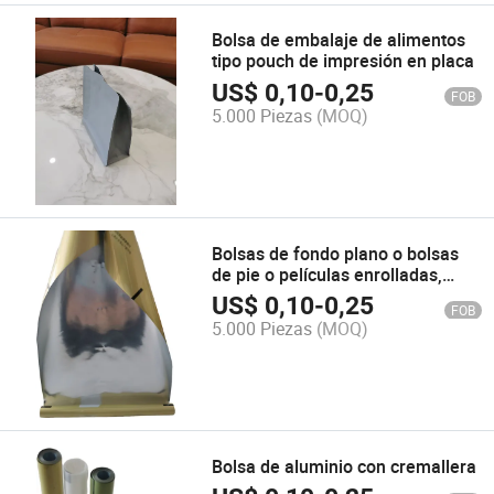
Bolsa de embalaje de alimentos
tipo pouch de impresión en placa
US$
0,10
-
0,25
FOB
5.000 Piezas
(MOQ)
Bolsas de fondo plano o bolsas
de pie o películas enrolladas,
bolsa de sombreado ligero con Al
US$
0,10
-
0,25
FOB
y materiales biodegradables,
5.000 Piezas
(MOQ)
producto personalizado para
empaques de alimentos y
productos de uso diario
Bolsa de aluminio con cremallera