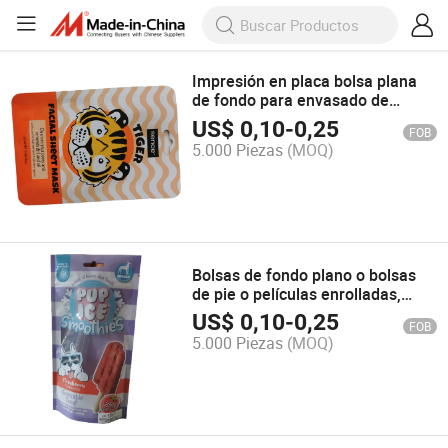
Impresión en placa bolsa plana
de fondo para envasado de
alimentos
US$
0,10
-
0,25
FOB
5.000 Piezas
(MOQ)
Bolsas de fondo plano o bolsas
de pie o películas enrolladas,
bolsa de sombreado ligero con
US$
0,10
-
0,25
FOB
materiales de aluminio, producto
5.000 Piezas
(MOQ)
personalizado para empaquetado
de alimentos y productos de uso
diario