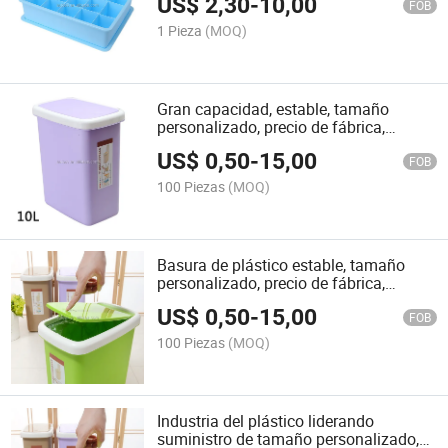
US$
2,30
-
10,00
Calidad
FOB
1 Pieza
(MOQ)
Gran capacidad, estable, tamaño
personalizado, precio de fábrica,
múltiples recompra, suministro
US$
0,50
-
15,00
inmediato, cubo de basura
FOB
100 Piezas
(MOQ)
Basura de plástico estable, tamaño
personalizado, precio de fábrica,
múltiples recompra, suministro en
US$
0,50
-
15,00
stock
FOB
100 Piezas
(MOQ)
Industria del plástico liderando
suministro de tamaño personalizado,