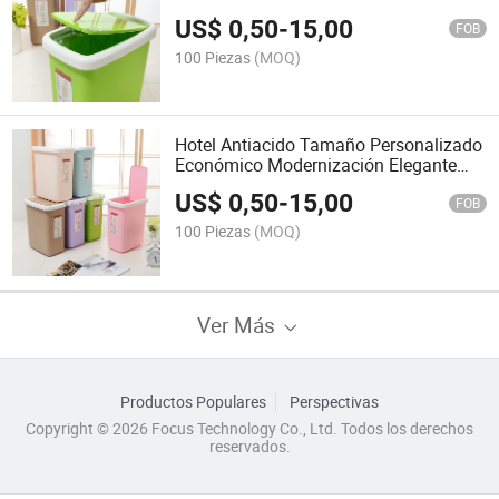
reposición múltiple, cubo de basura
US$
0,50
-
15,00
económico
FOB
100 Piezas
(MOQ)
Hotel Antiacido Tamaño Personalizado
Económico Modernización Elegante
Alta Calidad Múltiples Recompras
US$
0,50
-
15,00
Cubo de Basura
FOB
100 Piezas
(MOQ)
Ver Más
Productos Populares
Perspectivas
Copyright © 2026 Focus Technology Co., Ltd. Todos los derechos
reservados.