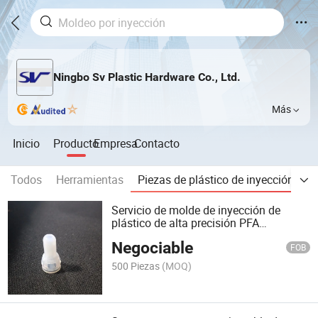
Ningbo Sv Plastic Hardware Co., Ltd.
Más
Inicio
Producto
Empresa
Contacto
Todos
Herramientas
Piezas de plástico de inyección
P
Servicio de molde de inyección de
plástico de alta precisión PFA
personalizado separación
Negociable
FOB
500 Piezas
(MOQ)