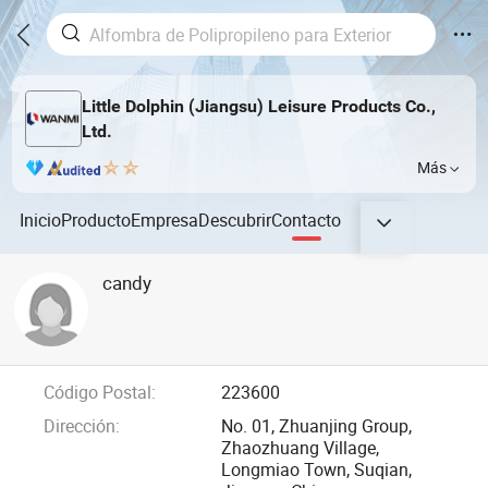
Little Dolphin (Jiangsu) Leisure Products Co.,
Ltd.
Más
Inicio
Producto
Empresa
Descubrir
Contacto
candy
Código Postal:
223600
Dirección:
No. 01, Zhuanjing Group,
Zhaozhuang Village,
Longmiao Town, Suqian,