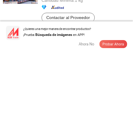
Cantidad Mínima:
1 kg
Contactar al Proveedor
¿Quieres una mejor manera de encontrar productos?
¡Prueba
en APP!
Búsqueda de imágenes
Estante de almacenamiento compatible con AGV para
Ahora No
Probar Ahora
sistemas de almacén ...
US$ 120,00-135,00
/ Pieza
Cantidad Mínima:
100 Piezas
Contactar al Proveedor
Capacidad de Carga Mayorista 1200kg Estantería de
Metal Plegable Apilable de ...
US$ 58,5-65,5
/ Pieza
Cantidad Mínima:
50 Piezas