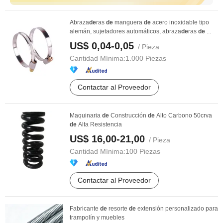
Abraza
de
ras
de
manguera
de
acero inoxidable tipo
alemán, sujetadores automáticos, abraza
de
ras
de
...
US$ 0,04-0,05
/ Pieza
Cantidad Mínima:
1.000 Piezas
Contactar al Proveedor
Maquinaria
de
Construcción
de
Alto Carbono 50crva
de
Alta Resistencia
US$ 16,00-21,00
/ Pieza
Cantidad Mínima:
100 Piezas
Contactar al Proveedor
Fabricante
de
resorte
de
extensión personalizado para
trampolín y muebles