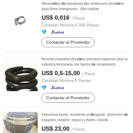
Abraza
de
ra
de
manguera tipo americano dura
de
ra
para 8mm mangueras - Alta calidad
US$ 0,016
/ Pieza
Cantidad Mínima:
5.000 Piezas
Contactar al Proveedor
Resorte industrial dura
de
ro premium especial para la
industria ferroviaria con fuerza
de
compresión ...
US$ 0,5-15,00
/ Pieza
Cantidad Mínima:
5 Piezas
Contactar al Proveedor
Estructura fuerte, resistente al
de
sgaste, absorción
de
impactos, estable, seguro y fiable, resorte ...
US$ 23,00
/ Pieza