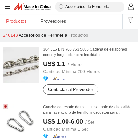
Productos
Proveedores
246143
Accesorios de Ferretería
Productos
304 316 DIN 766 763 5685 Ca
de
na
de
eslabones
cortos y largos
de
acero inoxidable
US$ 1,1
/ Metro
Cantidad Mínima:
200 Metros
Contactar al Proveedor
Gancho
de
resorte
de
metal inoxidable
de
alta calidad
para llavero, clip
de
tornillo, mosquetón para ...
US$ 1,00-6,00
/ Set
Cantidad Mínima:
1 Set