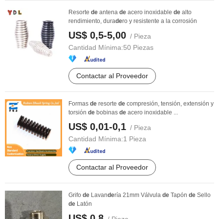
Resorte
de
antena
de
acero inoxidable
de
alto
rendimiento, dura
de
ro y resistente a la corrosión
US$ 0,5-5,00
/ Pieza
Cantidad Mínima:
50 Piezas
Contactar al Proveedor
Formas
de
resorte
de
compresión, tensión, extensión y
torsión
de
bobinas
de
acero inoxidable ...
US$ 0,01-0,1
/ Pieza
Cantidad Mínima:
1 Pieza
Contactar al Proveedor
Grifo
de
Lavan
de
ría 21mm Válvula
de
Tapón
de
Sello
de
Latón
US$ 0,8