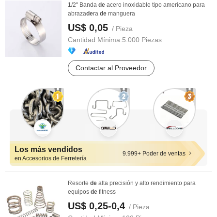
1/2" Banda
de
acero inoxidable tipo americano para
abraza
de
ra
de
manguera
US$ 0,05
/ Pieza
Cantidad Mínima:
5.000 Piezas
Contactar al Proveedor
Los más vendidos
9.999+ Poder de ventas
en Accesorios de Ferretería
Resorte
de
alta precisión y alto rendimiento para
equipos
de
fitness
US$ 0,25-0,4
/ Pieza