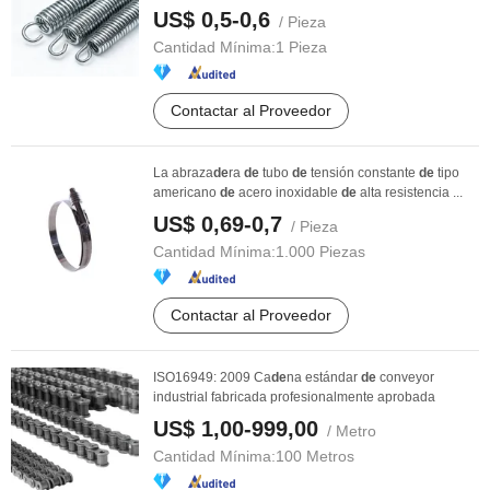
US$ 0,5-0,6
/ Pieza
Cantidad Mínima:
1 Pieza
Contactar al Proveedor
La abraza
de
ra
de
tubo
de
tensión constante
de
tipo
americano
de
acero inoxidable
de
alta resistencia ...
US$ 0,69-0,7
/ Pieza
Cantidad Mínima:
1.000 Piezas
Contactar al Proveedor
ISO16949: 2009 Ca
de
na estándar
de
conveyor
industrial fabricada profesionalmente aprobada
US$ 1,00-999,00
/ Metro
Cantidad Mínima:
100 Metros