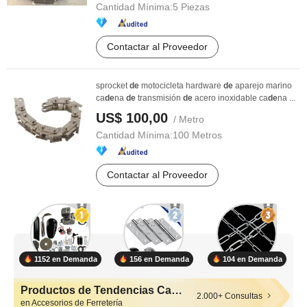
Cantidad Mínima:
5 Piezas
Contactar al Proveedor
sprocket
de
motocicleta hardware
de
aparejo marino
ca
de
na
de
transmisión
de
acero inoxidable ca
de
na ...
US$ 100,00
/ Metro
Cantidad Mínima:
100 Metros
Contactar al Proveedor
1152 en Demanda
156 en Demanda
104 en Demanda
Productos de Tendencias Calientes
2.000+ Consultas
en Accesorios de Ferretería