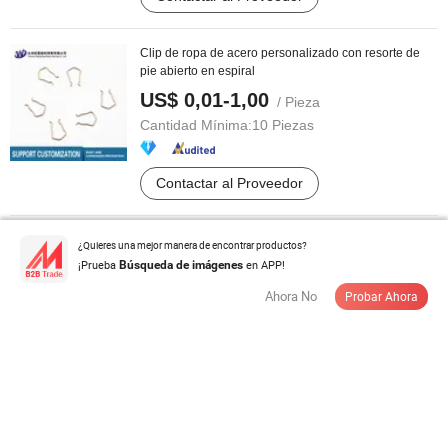
Clip de ropa de acero personalizado con resorte de
pie abierto en espiral
US$ 0,01-1,00
/ Pieza
Cantidad Mínima:
10 Piezas
Contactar al Proveedor
¿Quieres una mejor manera de encontrar productos?
¡Prueba
ISO9001 OEM Certificado Personalizado 304 Resorte
en APP!
Búsqueda de imágenes
de Torsión de Acero Inoxidable ...
Ahora No
Probar Ahora
US$ 0,01-0,1
/ Pieza
Cantidad Mínima:
1.000 Piezas
Contactar al Proveedor