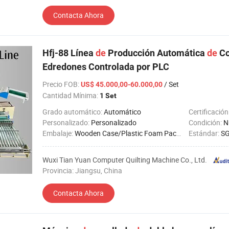
Contacta Ahora
Hfj-88 Línea
de
Producción Automática
de
Co
Edredones Controlada por PLC
Precio FOB
:
/ Set
US$ 45.000,00-60.000,00
Cantidad Mínima:
1 Set
Grado automático:
Automático
Certificación
Personalizado:
Personalizado
Condición:
N
Embalaje:
Wooden Case/Plastic Foam Packing
Estándar:
SG
Wuxi Tian Yuan Computer Quilting Machine Co., Ltd.
Provincia: Jiangsu, China
Contacta Ahora