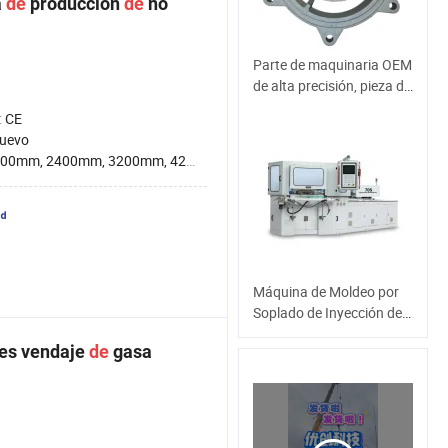
a
de
producción
de
no
Parte de maquinaria OEM
de alta precisión, pieza de
fundición de zinc, piezas
:
CE
de fundición a presión de
uevo
aluminio para hardware
00mm, 2400mm, 3200mm, 4200mm
Máquina de Moldeo por
Soplado de Inyección de
Doble Servo para 100ml-
es vendaje
de
gasa
2000ml Contenedores
Medicina
Agricultura/Goteador de
Jarabe Seco