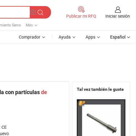
Iniciar sesión
Publicar mi RFQ
miento Servo
Más
Comprador
Ayuda
Apps
Español
Tal vez también le guste
da con partículas
de
:
CE
uevo