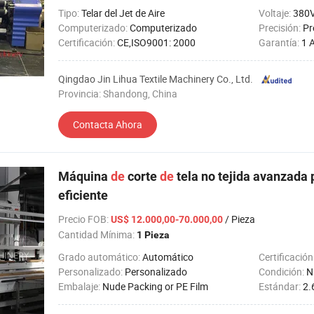
Tipo:
Telar del Jet de Aire
Voltaje:
380
Computerizado:
Computerizado
Precisión:
Pr
Certificación:
CE,ISO9001: 2000
Garantía:
1 
Qingdao Jin Lihua Textile Machinery Co., Ltd.
Provincia: Shandong, China
Contacta Ahora
Máquina
de
corte
de
tela no tejida avanzada 
eficiente
Precio FOB
:
/ Pieza
US$ 12.000,00-70.000,00
Cantidad Mínima:
1 Pieza
Grado automático:
Automático
Certificación
Personalizado:
Personalizado
Condición:
N
Embalaje:
Nude Packing or PE Film
Estándar:
2.