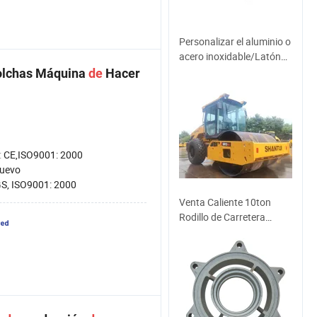
Personalizar el aluminio o
acero inoxidable/Latón
de alta precisión de
lchas Máquina
de
Hacer
piezas de mecanizado
CNC/piezas
mecanizadas/Auto
partes y piezas de
iluminación
:
CE,ISO9001: 2000
uevo
S, ISO9001: 2000
Venta Caliente 10ton
Rodillo de Carretera
Totalmente Hidráulico
Shantui Sr10-B6