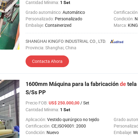
Cantidad Mínima:
1 Set
Grado automático:
Automático
Certificación
Personalizado:
Personalizado
Condición:
N
Embalaje:
Containerized
Marca:
KIN
SHANGHAI KINGFO INDUSTRIAL CO., LTD.
Provincia: Shanghai, China
Contacta Ahora
1600mm Máquina para la fabricación
de
tela
S/Ss PP
Precio FOB
:
/ Set
US$ 250.000,00
Cantidad Mínima:
1 Set
Aplicación:
Vestido quirúrgico no tejido
Grado autom
Certificación:
CE,ISO9001: 2000
Personaliza
Condición:
Nuevo
Embalaje:
Wo