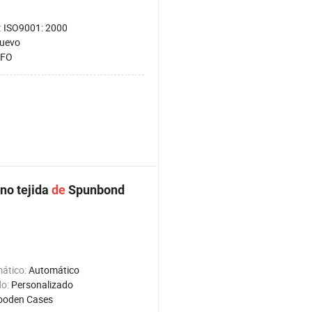
:
ISO9001: 2000
uevo
GFO
 no tejida
de
Spunbond
ático:
Automático
do:
Personalizado
oden Cases