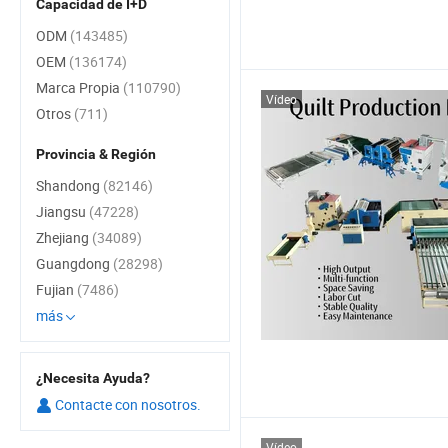
Capacidad de I+D
ODM
(143485)
OEM
(136174)
Marca Propia
(110790)
Vídeo
Otros
(711)
Provincia & Región
Shandong
(82146)
Jiangsu
(47228)
Zhejiang
(34089)
Guangdong
(28298)
Fujian
(7486)
más
¿Necesita Ayuda?
Contacte con nosotros.
Vídeo