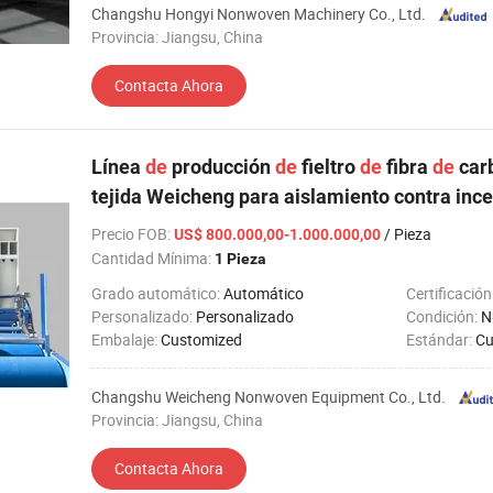
Changshu Hongyi Nonwoven Machinery Co., Ltd.
Provincia: Jiangsu, China
Contacta Ahora
Línea
de
producción
de
fieltro
de
fibra
de
car
tejida Weicheng para aislamiento contra inc
Precio FOB
:
/ Pieza
US$ 800.000,00-1.000.000,00
Cantidad Mínima:
1 Pieza
Grado automático:
Automático
Certificación
Personalizado:
Personalizado
Condición:
N
Embalaje:
Customized
Estándar:
Cu
Changshu Weicheng Nonwoven Equipment Co., Ltd.
Provincia: Jiangsu, China
Contacta Ahora