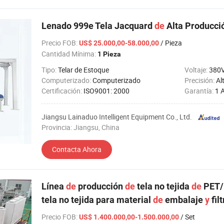
Lenado 999e Tela Jacquard
de
Alta Producció
Precio FOB
:
/ Pieza
US$ 25.000,00-58.000,00
Cantidad Mínima:
1 Pieza
Tipo:
Telar de Estoque
Voltaje:
380
Computerizado:
Computerizado
Precisión:
Al
Certificación:
ISO9001: 2000
Garantía:
1 
Jiangsu Lainaduo Intelligent Equipment Co., Ltd.
Provincia: Jiangsu, China
Contacta Ahora
Línea
de
producción
de
tela no tejida
de
PET/
tela no tejida para material
de
embalaje
y
fil
Precio FOB
:
/ Set
US$ 1.400.000,00-1.500.000,00