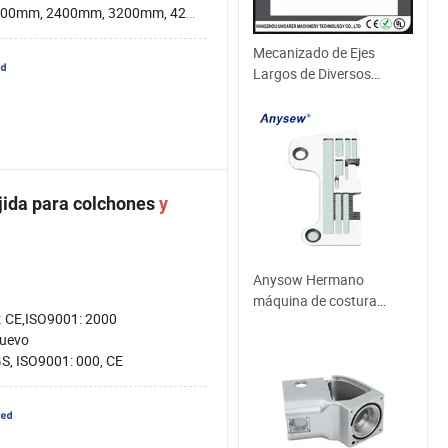
00mm, 2400mm, 3200mm, 4200mm
Mecanizado de Ejes
Largos de Diversos
Materiales
jida para colchones
y
Anysow Hermano
máquina de costura
:
CE,ISO9001: 2000
piezas de repuesto placa
uevo
de aguja (146508-001)
S, ISO9001: 000, CE