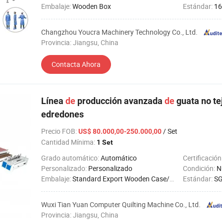
Embalaje:
Wooden Box
Estándar:
16
Changzhou Youcra Machinery Technology Co., Ltd.
Provincia: Jiangsu, China
Contacta Ahora
Línea
de
producción avanzada
de
guata no te
edredones
Precio FOB
:
/ Set
US$ 80.000,00-250.000,00
Cantidad Mínima:
1 Set
Grado automático:
Automático
Certificación
Personalizado:
Personalizado
Condición:
N
Embalaje:
Standard Export Wooden Case/Plastic Foam Packing
Estándar:
SG
Wuxi Tian Yuan Computer Quilting Machine Co., Ltd.
Provincia: Jiangsu, China