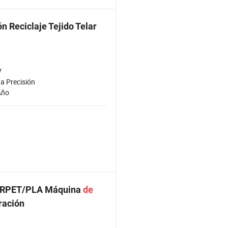
n Reciclaje Tejido Telar
V
ta Precisión
Año
RPET/PLA Máquina
de
tración