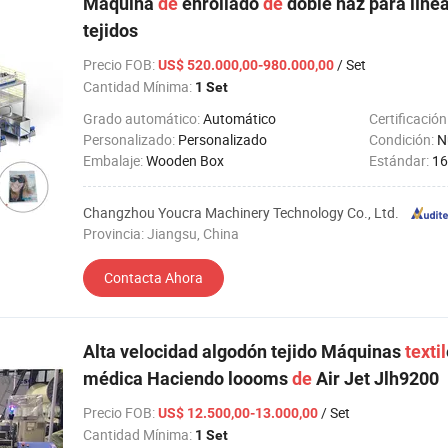
Máquina
de
enrollado
de
doble haz para líne
tejidos
Precio FOB
:
/ Set
US$ 520.000,00-980.000,00
Cantidad Mínima:
1 Set
Grado automático:
Automático
Certificación
Personalizado:
Personalizado
Condición:
N
Embalaje:
Wooden Box
Estándar:
16
Changzhou Youcra Machinery Technology Co., Ltd.
Provincia: Jiangsu, China
Contacta Ahora
Alta velocidad algodón tejido Máquinas
textil
médica Haciendo loooms
de
Air Jet Jlh9200
Precio FOB
:
/ Set
US$ 12.500,00-13.000,00
Cantidad Mínima:
1 Set