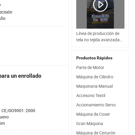
V
ecisión
Año
Línea de producción de
tela no tejida avanzada
con partículas de
polipropileno
Productos Rápidos
Parte de Motor
para un enrollado
Máquina de Cilindro
Maquinaria Manual
Accesorio Textil
Accionamiento Servo
:
CE,ISO9001: 2000
Máquina de Coser
uevo
6m
Gran Máquina
Máquina de Cinturón