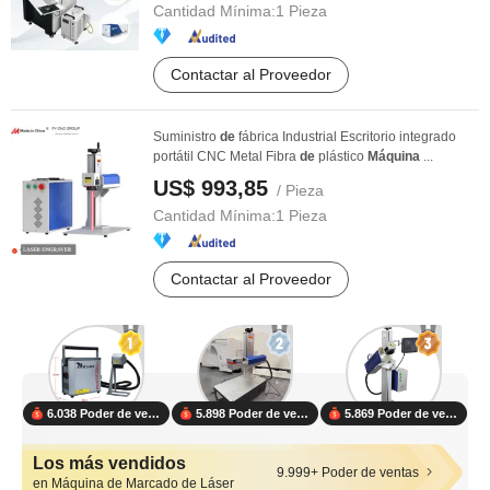
Cantidad Mínima:
1 Pieza
Contactar al Proveedor
Suministro
de
fábrica Industrial Escritorio integrado
portátil CNC Metal Fibra
de
plástico
Máquina
...
US$ 993,85
/ Pieza
Cantidad Mínima:
1 Pieza
Contactar al Proveedor
6.038 Poder de ventas
5.898 Poder de ventas
5.869 Poder de ventas
Los más vendidos
9.999+ Poder de ventas
en Máquina de Marcado de Láser