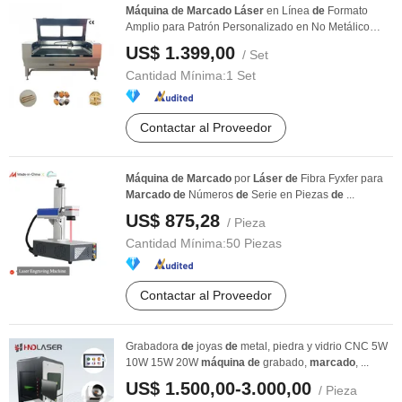
Máquina
de
Marcado
Láser
en Línea
de
Formato
Amplio para Patrón Personalizado en No Metálico
CO2
US$ 1.399,00
/ Set
Cantidad Mínima:
1 Set
Contactar al Proveedor
Máquina
de
Marcado
por
Láser
de
Fibra Fyxfer para
Marcado
de
Números
de
Serie en Piezas
de
...
US$ 875,28
/ Pieza
Cantidad Mínima:
50 Piezas
Contactar al Proveedor
Grabadora
de
joyas
de
metal, piedra y vidrio CNC 5W
10W 15W 20W
máquina
de
grabado,
marcado
, ...
US$ 1.500,00-3.000,00
/ Pieza