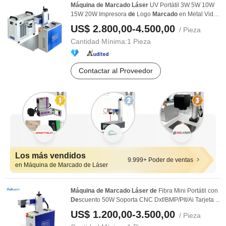
Máquina
de
Marcado
Láser
UV Portátil 3W 5W 10W
15W 20W Impresora
de
Logo
Marcado
en Metal Vidrio
...
US$ 2.800,00-4.500,00
/ Pieza
Cantidad Mínima:
1 Pieza
Contactar al Proveedor
Los más vendidos
9.999+ Poder de ventas
en Máquina de Marcado de Láser
Máquina
de
Marcado
Láser
de
Fibra Mini Portátil con
De
scuento 50W Soporta CNC Dxf/BMP/Plt/Ai Tarjeta ...
US$ 1.200,00-3.500,00
/ Pieza