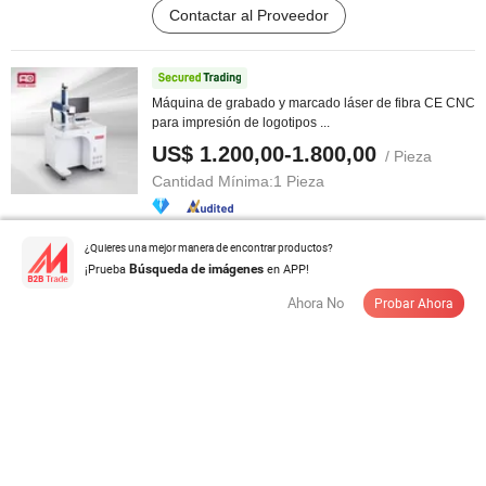
Contactar al Proveedor
Máquina de grabado y marcado láser de fibra CE CNC
para impresión de logotipos ...
US$ 1.200,00-1.800,00
/ Pieza
Cantidad Mínima:
1 Pieza
Contactar al Proveedor
¿Quieres una mejor manera de encontrar productos?
¡Prueba
en APP!
Búsqueda de imágenes
Ahora No
Probar Ahora
Máquina de grabado láser personalizable para
superficies metálicas y no ...
US$ 5.120,00-5.380,00
/ Set
Cantidad Mínima:
1 Set
Contactar al Proveedor