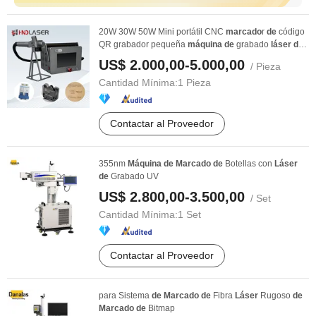
20W 30W 50W Mini portátil CNC
marcado
r
de
código
QR grabador pequeña
máquina
de
grabado
láser
de
...
US$ 2.000,00-5.000,00
/ Pieza
Cantidad Mínima:
1 Pieza
Contactar al Proveedor
355nm
Máquina
de
Marcado
de
Botellas con
Láser
de
Grabado UV
US$ 2.800,00-3.500,00
/ Set
Cantidad Mínima:
1 Set
Contactar al Proveedor
para Sistema
de
Marcado
de
Fibra
Láser
Rugoso
de
Marcado
de
Bitmap