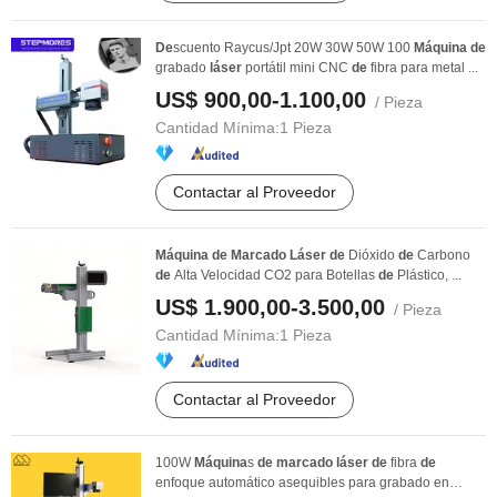
De
scuento Raycus/Jpt 20W 30W 50W 100
Máquina
de
grabado
láser
portátil mini CNC
de
fibra para metal ...
US$ 900,00-1.100,00
/ Pieza
Cantidad Mínima:
1 Pieza
Contactar al Proveedor
Máquina
de
Marcado
Láser
de
Dióxido
de
Carbono
de
Alta Velocidad CO2 para Botellas
de
Plástico, ...
US$ 1.900,00-3.500,00
/ Pieza
Cantidad Mínima:
1 Pieza
Contactar al Proveedor
100W
Máquina
s
de
marcado
láser
de
fibra
de
enfoque automático asequibles para grabado en