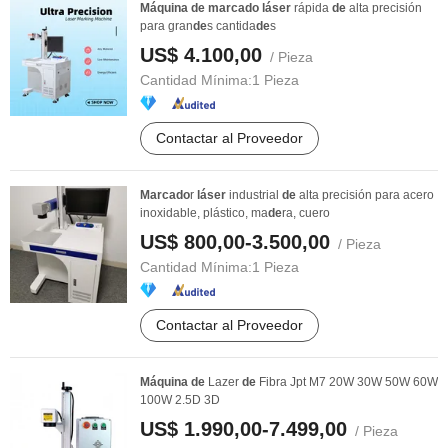
Máquina
de
marcado
láser
rápida
de
alta precisión
para gran
de
s cantida
de
s
US$ 4.100,00
/ Pieza
Cantidad Mínima:
1 Pieza
Contactar al Proveedor
Marcado
r
láser
industrial
de
alta precisión para acero
inoxidable, plástico, ma
de
ra, cuero
US$ 800,00-3.500,00
/ Pieza
Cantidad Mínima:
1 Pieza
Contactar al Proveedor
Máquina
de
Lazer
de
Fibra Jpt M7 20W 30W 50W 60W
100W 2.5D 3D
US$ 1.990,00-7.499,00
/ Pieza