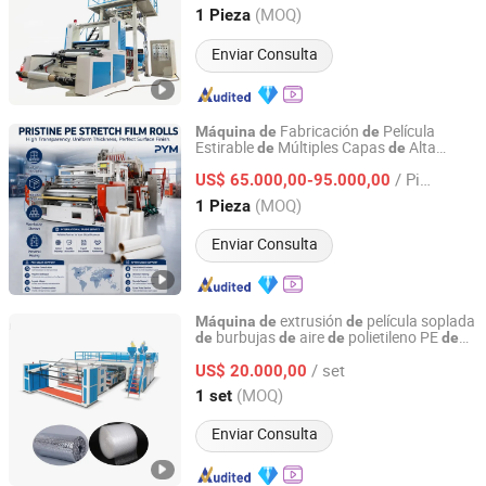
Producción
Película Termoencogible
de
Zhejiang, China
Desde 2021
(MOQ)
1 Pieza
Extrusión Soplado
Enviar Consulta
Fabricación
Película
Máquina
de
de
Estirable
Múltiples Capas
Alta
de
de
Zhejiang Pinbo Plastic Machinery Co., Ltd.
Velocidad Automática 1500mm para
/ Pieza
Línea
Extrusión
Película Plástica
US$ 65.000,00-95.000,00
de
de
Zhejiang, China
Desde 2009
(MOQ)
1 Pieza
Enviar Consulta
extrusión
película soplada
Máquina
de
de
burbujas
aire
polietileno PE
de
de
de
de
Wenzhou Mude Machinery Co., Ltd
tres capas co-extrusión precio extrusora
/ set
US$ 20.000,00
Zhejiang, China
Desde 2026
(MOQ)
1 set
Enviar Consulta