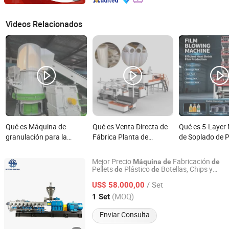
Videos Relacionados
Qué es Máquina de
Qué es Venta Directa de
Qué es 5-Layer
granulación para la
Fábrica Planta de
de Soplado de P
fabricación de pellets de
Fabricación de Películas
por Coextrusión
reciclaje de película de
Fundidas Última
Fabricación de 
Mejor Precio
Fabricación
Máquina
de
de
plástico de tornillo simple
Tecnología Máquina de
Retráctiles
Pellets
Plástico
Botellas, Chips y
de
de
Nanjing Kairong Machinery Tech. Co., Ltd.
sechos
De
PE
Fabricación de Películas
/ Set
US$ 58.000,00
Estirables Utilizada para
Jiangsu, China
Desde 2015
(MOQ)
1 Set
Empaque de Alimentos y
Textiles
Enviar Consulta