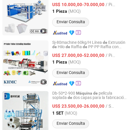
/ Pieza
US$ 10.000,00-70.000,00
Zhejiang, China
Desde 2009
(MOQ)
1 Pieza
Enviar Consulta
Sj-80machine 60kg/H Línea
Extrusión
de
Hilo
Raffia
PP PP Raffia con
de
de
de
Laizhou Kaihui Machinery Co., Ltd.
Cuerda UV Extrusora
Cuerda
de
de
/ Pieza
Prensa
PP
Extrusora
US$ 27.000,00-52.000,00
de
Máquina
de
Fabricación
Cuerda Plástica
Alto
de
de
Shandong, China
Desde 2025
(MOQ)
1 Pieza
Rendimiento
Enviar Consulta
Db-50*2-900
película
Máquina
de
soplada
dos capas para la fabricación
de
Ruian Debang Machinery Co., Ltd.
película
embalaje
LDPE
de
de
de
/ SET
US$ 23.500,00-26.000,00
Zhejiang, China
Desde 2026
(MOQ)
1 SET
Enviar Consulta