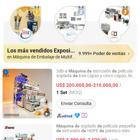
Los más vendidos Expositores
9.999+ Poder de ventas
en Máquina de Embalaje de Multifunción
3db-a
extrusión
película
Máquina
de
de
soplada
tres capas y cinco capas, línea
de
Ruian Debang Machinery Co., Ltd.
producción automática para la
de
/ Set
fabricación
bolsas
polietileno,
US$ 205.000,00-210.000,00
de
de
precio
fábrica
de
Zhejiang, China
Desde 2026
(MOQ)
1 Set
Enviar Consulta
soplado
película pequeña
Máquina
de
de
extrusión
HDPE
plástico mini
de
de
de
Ruian Xinye Packaging Machine Co., Ltd.
/ set
US$ 5.900,00-7.500,00