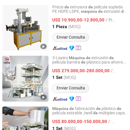
Precio
extrusora
película soplada
de
de
PE HDPE LDPE,
extrusión
máquina
de
de
Dongguan Weixiang Machinery Co., Ltd.
película mini,
pequeña para
máquina
/ Pieza
fabricación
película,
US$ 10.900,00-12.800,00
de
máquina
de
extrusión
película monolayer para
de
Guangdong, China
Desde 2025
(MOQ)
1 Pieza
bolsa
plástico tipo chaleco
de
Enviar Consulta
3-Layers
extrusión
Máquina
de
de
película barrera
plástico para ahorro
de
Wuhan Jiusheng Plastic Machine Co., Ltd.
energía
de
/ Set
US$ 279.000,00-280.000,00
Hubei, China
Desde 2024
(MOQ)
1 Set
Enviar Consulta
fabricación
plástico
Máquina
de
de
de
película estirable Jwell
múltiples capas
de
Jiangsu Jwell Intelligent Machinery Co., Ltd.
PP/PE/PS/PET/BOPP,
de
máquina
de
/ Set
extrusión
plástico
US$ 80.000,00-150.000,00
de
Jiangsu, China
Desde 2024
(MOQ)
1 Set