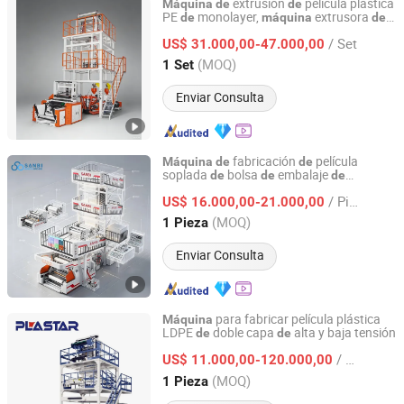
extrusión
película plástica
Máquina
de
de
PE
monolayer,
extrusora
de
máquina
de
RUIAN NUOSHENG MACHINE CO., LTD.
película soplada HDPE, precio
de
/ Set
extrusión
película para
US$ 31.000,00-47.000,00
máquina
de
de
fabricación
bolsas
vestuario
de
de
Zhejiang, China
Desde 2018
(MOQ)
1 Set
Enviar Consulta
fabricación
película
Máquina
de
de
soplada
bolsa
embalaje
de
de
de
Zhejiang Bangtai Machine Co., Ltd.
enfriamiento interno en rotación
tres
de
/ Pieza
capas
coextrusión IBC
Taiwán PE
US$ 16.000,00-21.000,00
de
de
LDPE LLDPE
Zhejiang, China
Desde 2007
(MOQ)
1 Pieza
Enviar Consulta
para fabricar película plástica
Máquina
LDPE
doble capa
alta y baja tensión
de
de
Zhejiang Pengxiang Machinery Manufacturing Co., Ltd.
/ Pieza
US$ 11.000,00-120.000,00
Zhejiang, China
Desde 2024
(MOQ)
1 Pieza