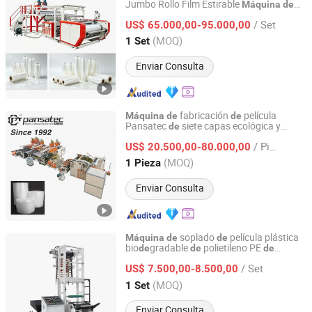
Jumbo Rollo Film Estirable
Máquina
de
Zhejiang Pinbo Plastic Machinery Co., Ltd.
Fabricación
Película
Estiramiento
de
de
/ Set
Línea
Extrusión Planta
US$ 65.000,00-95.000,00
de
Zhejiang, China
Desde 2009
(MOQ)
1 Set
Enviar Consulta
fabricación
película
Máquina
de
de
Pansatec
siete capas ecológica y
de
Shanghai Shenxin Plastic Machinery Factory
completa para ca
nas
retail
de
de
/ Pieza
US$ 20.500,00-80.000,00
Shanghai, China
Desde 2025
(MOQ)
1 Pieza
Enviar Consulta
soplado
película plástica
Máquina
de
de
bio
gradable
polietileno PE
de
de
de
Ruian Mingfeng Machinery Co., Ltd.
monolayer LDPE HDPE
alta velocidad
de
/ Set
automática, pequeña extrusora
US$ 7.500,00-8.500,00
de
soplado
Zhejiang, China
Desde 2020
(MOQ)
1 Set
Enviar Consulta