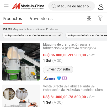
Productos
Proveedores
Máquina de hacer películas
Productos
259,926
máquina de fabricación de arena industrial
máquina de fabricación de are
granulación para la
Máquina
de
fabricación
pellets
reciclaje
de
de
de
Zhangjiagang Sevenstars Machinery Co., Ltd.
película
plástico
tornillo simple PE
de
de
/ Set
US$ 86.000,00-91.500,00
Jiangsu, China
Desde 2006
(MOQ)
1 Set
Enviar Consulta
Venta Directa
Fábrica Planta
de
de
Fabricación
Fundidas Última
de
Películas
Wenzhou Smile Machinery Co., Ltd.
Tecnología
Fabricación
Máquina
de
de
/ Set
Estirables Utilizada para
US$ 31.000,00-78.800,00
Películas
Empaque
Alimentos y Textiles
de
Zhejiang, China
Desde 2023
(MOQ)
1 Set