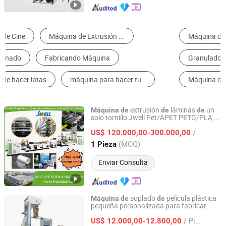
Máquina de Embalaje de Multifunción
Máquina de Fabricación de Bolsa
Granulador de Plástico
Máquina de la Película por Soplado
Máquina de Llenado
Máquina que Raja
extrusión
láminas
un
Máquina
de
de
de
solo tornillo Jwell Pet/APET PETG/PLA,
Jiangsu Jwell Intelligent Machinery Co., Ltd.
alta velocidad para la
máquina
de
/ Pieza
fabricación
láminas
PET, extrusora
US$ 120.000,00-300.000,00
de
de
láminas
una sola capa y multicapa
de
de
Jiangsu, China
Desde 2024
(MOQ)
1 Pieza
Enviar Consulta
soplado
película plástica
Máquina
de
de
pequeña personalizada para fabricar
Dongguan Weixiang Machinery Co., Ltd.
bolsas
plástico PE con servicio
de
/ Pieza
postventa
US$ 12.000,00-12.800,00