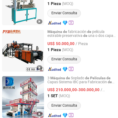
Guangdong, China
Desde 2025
(MOQ)
1 Pieza
Enviar Consulta
fabricación
película
Máquina
de
de
estirable preservativa
una o dos capas
de
Zhejiang Pinbo Plastic Machinery Co., Ltd.
LDPE LLDPE PE para envolver
de
/ Pieza
alimentos
US$ 50.000,00
Zhejiang, China
Desde 2009
(MOQ)
1 Pieza
Enviar Consulta
3
Soplado
Máquina
de
de
Películas
de
Capas Sistema IBC para Fabricación
de
Ruian Debang Machinery Co., Ltd.
Termocontraíbles
Películas
/ SET
US$ 210.000,00-300.000,00
Zhejiang, China
Desde 2026
(MOQ)
1 SET
Enviar Consulta