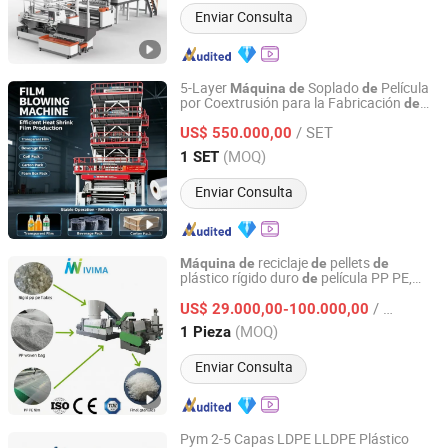
Enviar Consulta
5-Layer
Soplado
Película
Máquina
de
de
por Coextrusión para la Fabricación
de
Ruian Debang Machinery Co., Ltd.
Retráctiles
Películas
/ SET
US$ 550.000,00
Zhejiang, China
Desde 2026
(MOQ)
1 SET
Enviar Consulta
reciclaje
pellets
Máquina
de
de
de
plástico rígido duro
película PP PE,
de
Zhangjiagang Ivima Technology Co., Ltd.
planta
granulación y línea
de
de
/ Pieza
fabricación
pellets
US$ 29.000,00-100.000,00
de
Jiangsu, China
Desde 2026
(MOQ)
1 Pieza
Enviar Consulta
Pym 2-5 Capas LDPE LLDPE Plástico