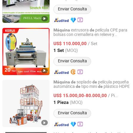
Enviar Consulta
extrusora
película CPE para
Máquina
de
bolsas con cremallera en relieve y
Kerui Plastic Machinery(Dongguan)Co., Ltd.
fabricación
guantes
máquina
de
de
/ Set
sechables para pañales
bebé, bolsa
US$ 110.000,00
de
de
embalaje
paraguas PEVA para
de
de
Guangdong, China
Desde 2023
(MOQ)
1 Set
productos electrónicos
Enviar Consulta
soplado
película pequeña
Máquina
de
de
automática
tipo mini
plástico HDPE
de
de
RUIAN NUOSHENG MACHINE CO., LTD.
/ Pieza
US$ 15.000,00-80.000,00
Zhejiang, China
Desde 2018
(MOQ)
1 Pieza
Enviar Consulta