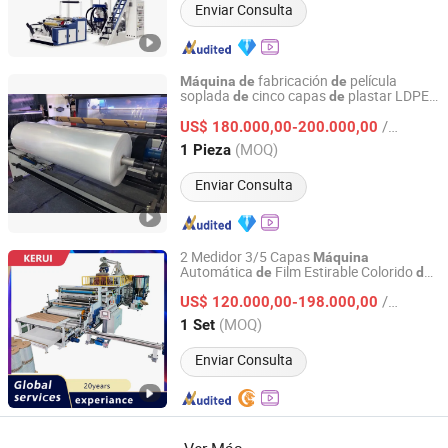
Enviar Consulta
fabricación
película
Máquina
de
de
soplada
cinco capas
plastar LDPE
de
de
Zhejiang Pengxiang Machinery Manufacturing Co., Ltd.
HDPE
/ Pieza
US$ 180.000,00-200.000,00
Zhejiang, China
Desde 2024
(MOQ)
1 Pieza
Enviar Consulta
2 Medidor 3/5 Capas
Máquina
Automática
Film Estirable Colorido
de
de
Kerui Plastic Machinery(Dongguan)Co., Ltd.
PE Precio Extrusora
Film
PE
de
de
/ Set
Maquinaria para Producir Heno
US$ 120.000,00-198.000,00
Guangdong, China
Desde 2023
(MOQ)
1 Set
Enviar Consulta