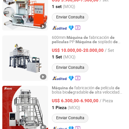
Zhejiang, China
Desde 2005
(MOQ)
1 set
Enviar Consulta
600mm
fabricación
Máquina
de
de
PP
soplado
películas
Máquina
de
de
Ruian Huarui Plastic Machinery Co., Ltd.
Extrusora
película soplada
películas
de
/ Set
polipropileno
US$ 10.000,00-20.000,00
de
Zhejiang, China
Desde 2009
(MOQ)
1 Set
Enviar Consulta
fabricación
película
Máquina
de
de
de
bolsa bio
gradable
alta velocidad
de
de
Ruian Xinye Packaging Machine Co., Ltd.
Xinye
fabricación
rollo
Máquina
de
de
de
/ Pieza
película plástica
US$ 6.300,00-6.900,00
Zhejiang, China
Desde 2005
(MOQ)
1 Pieza
Enviar Consulta