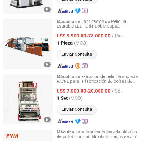
Fabricación
Película
Máquina
de
de
Estirable LLDPE
Doble Capa
de
Ruian Fangtai Machinery Co., Ltd.
500/1000/1500mm con
Máquina
de
/ Pieza
Impresión en Línea
US$ 9.900,00-78.000,00
Zhejiang, China
Desde 2007
(MOQ)
1 Pieza
Enviar Consulta
extrusión
película soplada
Máquina
de
de
PA/PE para la fabricación
bolsas
de
de
RUIAN NUOSHENG MACHINE CO., LTD.
plástico
nylon con película plástica
de
/ Set
US$ 7.000,00-20.000,00
Zhejiang, China
Desde 2018
(MOQ)
1 Set
Enviar Consulta
para fabricar bolsas
plástico
Máquina
de
polietileno con film
burbujas
aire
de
de
de
Zhejiang Pinbo Plastic Machinery Co., Ltd.