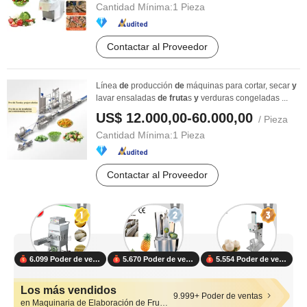
Cantidad Mínima:
1 Pieza
Contactar al Proveedor
Línea
de
producción
de
máquinas para cortar, secar
y
lavar ensaladas
de
fruta
s
y
verduras congeladas ...
US$ 12.000,00-60.000,00
/ Pieza
Cantidad Mínima:
1 Pieza
Contactar al Proveedor
6.099 Poder de ventas
5.670 Poder de ventas
5.554 Poder de ventas
Los más vendidos
9.999+ Poder de ventas
en Maquinaria de Elaboración de Fruta y Verdura)