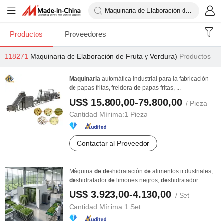
Productos
Proveedores
118271
Maquinaria de Elaboración de Fruta y Verdura)
Productos
Maquinaria
automática industrial para la fabricación
de
papas fritas, freidora
de
papas fritas, ...
US$ 15.800,00-79.800,00
/ Pieza
Cantidad Mínima:
1 Pieza
Contactar al Proveedor
Máquina
de
de
shidratación
de
alimentos industriales,
de
shidratador
de
limones negros,
de
shidratador ...
US$ 3.923,00-4.130,00
/ Set
Cantidad Mínima:
1 Set