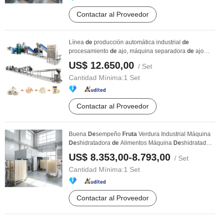
Contactar al Proveedor
Línea
de
producción automática industrial
de
procesamiento
de
ajo, máquina separadora
de
ajo
fresco, ...
US$ 12.650,00
/ Set
Cantidad Mínima:
1 Set
Contactar al Proveedor
Buena
De
sempeño
Fruta
Verdura Industrial Máquina
De
shidratadora
de
Alimentos Máquina
De
shidratadora
...
US$ 8.353,00-8.793,00
/ Set
Cantidad Mínima:
1 Set
Contactar al Proveedor