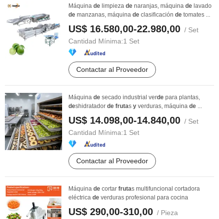
Máquina
de
limpieza
de
naranjas, máquina
de
lavado
de
manzanas, máquina
de
clasificación
de
tomates ...
US$ 16.580,00-22.980,00
/ Set
Cantidad Mínima:
1 Set
Contactar al Proveedor
Máquina
de
secado industrial ver
de
para plantas,
de
shidratador
de
fruta
s
y
verduras, máquina
de
...
US$ 14.098,00-14.840,00
/ Set
Cantidad Mínima:
1 Set
Contactar al Proveedor
Máquina
de
cortar
fruta
s multifuncional cortadora
eléctrica
de
verduras profesional para cocina
US$ 290,00-310,00
/ Pieza