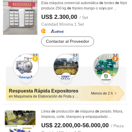
Esta máquina comercial automática
de
brotes
de
frijol
produce 250 kg
de
frijoles mungo o so
y
a por ...
US$ 2.300,00
/ Set
Cantidad Mínima:
1 Set
Contactar al Proveedor
Respuesta Rápida Expositores
Menos de 2 h
en Maquinaria de Elaboración de Fruta y Verdura)
Línea
de
producción
de
máquina
de
pelado, fritura,
limpieza, corte, blanqueo
y
empaquetado ...
US$ 22.000,00-56.000,00
/ Pieza