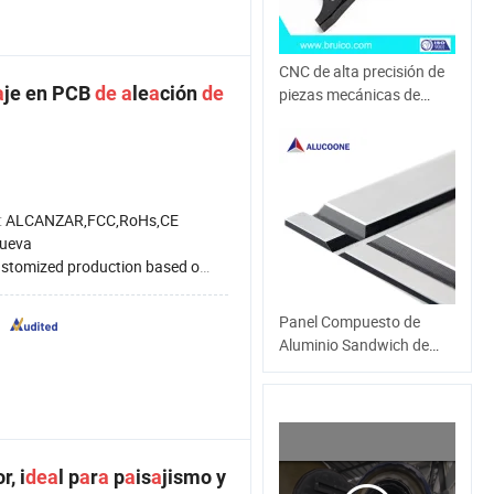
CNC de alta precisión de
a
je en PCB
de
a
le
a
ción
de
piezas mecánicas de
molienda personalizados
de procesamiento de giro
:
ALCANZAR,FCC,RoHs,CE
ueva
omized production based on 2D/3D drawings (STP
Panel Compuesto de
Aluminio Sandwich de
Hoja de PVDF para Pared
Exterior
r, i
de
a
l p
a
r
a
p
a
is
a
jismo y