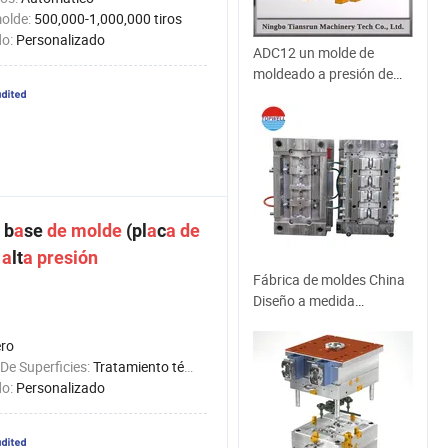
molde:
500,000-1,000,000 tiros
do:
Personalizado
ADC12 un molde de
moldeado a presión de
alta presión380
 b
a
se
de
molde
(pl
a
c
a
de
a
lt
a
presión
Fábrica de moldes China
Diseño a medida
moldeado a presión
piezas de herramientas
ro
dobles Molde plástico de
De Superficies:
Tratamiento térmico
inyección para productos
do:
Personalizado
domésticos/electrónicos
con PP/POM en moldeo
Empresa