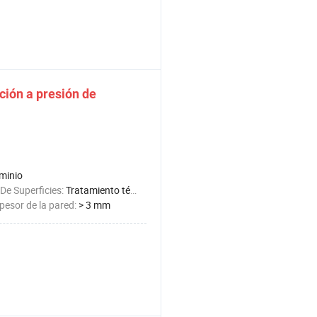
ción
a
presión
de
minio
De Superficies:
Tratamiento térmico
esor de la pared:
> 3 mm