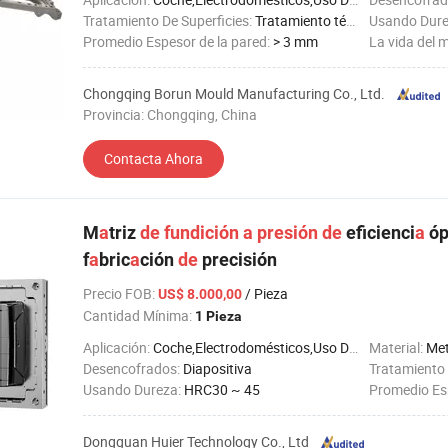
Tratamiento De Superficies:
Tratamiento térmico
Usando Dur
Promedio Espesor de la pared:
> 3 mm
La vida del 
Chongqing Borun Mould Manufacturing Co., Ltd.
Provincia: Chongqing, China
Contacta Ahora
M
a
triz
de
fundición
a
presión
de
eficienci
a
óp
f
a
bric
a
ción
de
precisión
Precio FOB
:
/ Pieza
US$ 8.000,00
Cantidad Mínima:
1 Pieza
Aplicación:
Coche,Electrodomésticos,Uso Doméstico,Electrónico,Ferretería
Material:
Met
Desencofrados:
Diapositiva
Tratamiento 
Usando Dureza:
HRC30 ~ 45
Promedio Esp
Dongguan Huier Technology Co., Ltd