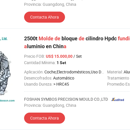
Provincia: Guangdong, China
Contacta Ahora
2500t
Molde
de
bloque
de
cilindro Hpdc
fundi
a
luminio en Chin
a
Precio FOB
:
/ Set
US$ 15.000,00
Cantidad Mínima:
1 Set
Aplicación:
Coche,Electrodomésticos,Uso Doméstico,Electrónico,Ferretería,Objetos de Uso Diario
Material:
Alu
Desencofrados:
Automático
Tratamiento 
Usando Dureza:
> HRC45
Promedio Esp
FOSHAN SYMBOS PRECISION MOULD CO.,LTD
Provincia: Guangdong, China
Contacta Ahora