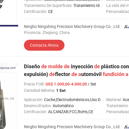
Tratamiento De Superficies:
Tratamiento térmico
La vida del 
Certificación:
CE
Personaliza
Ningbo Ningshing Precision Machinery Group Co., Ltd.
Provincia: Zhejiang, China
Contacta Ahora
Diseño
de
molde
de
inyección
de
plástico con
expulsión)
de
flector
de
a
utomóvil
fundición
a
Precio FOB
:
/ Set
US$ 1.000,00-4.000,00
Cantidad Mínima:
1 Set
Aplicación:
Coche,Electrodomésticos,Uso Doméstico,Electrónico,Ferretería,Objetos de Uso Diario
Material:
Ace
Desencofrados:
Automático
Tratamiento 
Certificación:
ALCANZAR,FCC,RoHs,CE
Personaliza
Ningbo Ningshing Precision Machinery Group Co., Ltd.