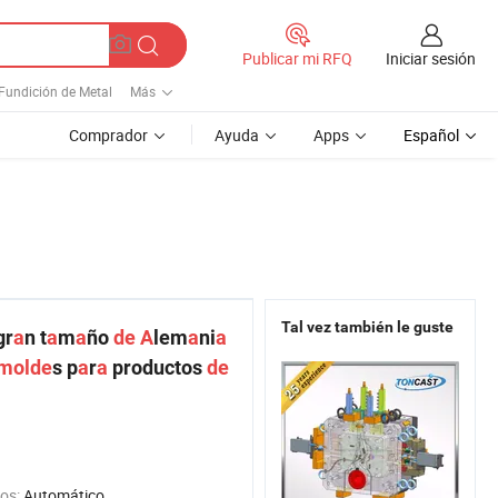
Iniciar sesión
Publicar mi RFQ
Fundición de Metal
Más
Comprador
Ayuda
Apps
Español
Tal vez también le guste
gr
a
n t
a
m
a
ño
de
A
lem
a
ni
a
molde
s p
a
r
a
productos
de
os:
Automático