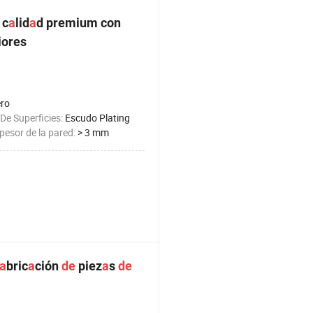
c
a
lid
a
d premium con
iores
ro
De Superficies:
Escudo Plating
esor de la pared:
> 3 mm
a
bric
a
ción
de
piez
a
s
de