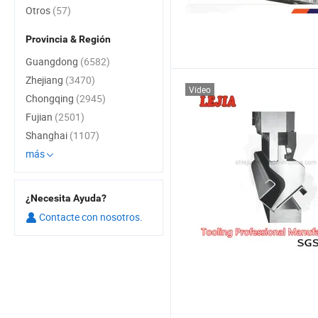
Otros
(57)
Provincia & Región
Guangdong
(6582)
Zhejiang
(3470)
Vídeo
Chongqing
(2945)
Fujian
(2501)
Shanghai
(1107)
más
¿Necesita Ayuda?
Contacte con nosotros.