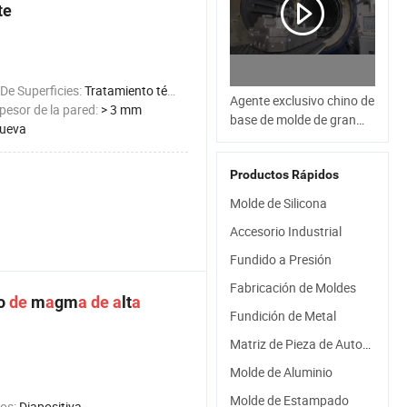
te
De Superficies:
Tratamiento térmico
Agente exclusivo chino de
esor de la pared:
> 3 mm
base de molde de gran
ueva
tamaño de Alemania para
herramientas de
Productos Rápidos
fundición a presión de
moldes para productos
Molde de Silicona
de aluminio y estructuras
Accesorio Industrial
ligeras
Fundido a Presión
Fabricación de Moldes
o
de
m
a
gm
a
de
a
lt
a
Fundición de Metal
Matriz de Pieza de Automóvil
Molde de Aluminio
Molde de Estampado
os:
Diapositiva