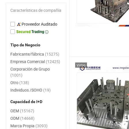
Características de compañía
Proveedor Auditado
Tipo de Negocio
Fabricante/fábrica
(15275)
Empresa Comercial
(12425)
Vídeo
Corporación de Grupo
(1001)
Otro
(138)
Individuos /SOHO
(19)
Capacidad de I+D
OEM
(15167)
ODM
(14668)
Marca Propia
(3093)