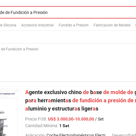
e Silicona
Accesorio Industrial
Fundido a Presión
Fabricación de Moldes
 de Fundición a Presión
A
gente exclusivo chino
de
b
a
se
de
molde
de
p
a
r
a
herr
a
mient
a
s
de
fundición
a
presión
de
a
luminio y estructur
a
s liger
a
s
Precio FOB
:
/ Set
US$ 3.000,00-10.000,00
Cantidad Mínima:
1 Set
Aplicación:
Coche,Electrodomésticos,Electrónico,Objetos de Uso Diario
Desencofrad