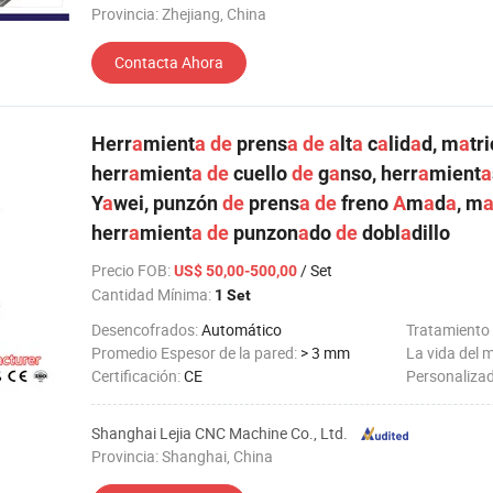
Provincia: Zhejiang, China
Contacta Ahora
Herr
a
mient
a
de
prens
a
de
a
lt
a
c
a
lid
a
d, m
a
tr
herr
a
mient
a
de
cuello
de
g
a
nso, herr
a
mient
a
Y
a
wei, punzón
de
prens
a
de
freno
A
m
a
d
a
, m
herr
a
mient
a
de
punzon
a
do
de
dobl
a
dillo
Precio FOB
:
/ Set
US$ 50,00-500,00
Cantidad Mínima:
1 Set
Desencofrados:
Automático
Tratamiento 
Promedio Espesor de la pared:
> 3 mm
La vida del 
Certificación:
CE
Personaliza
Shanghai Lejia CNC Machine Co., Ltd.
Provincia: Shanghai, China