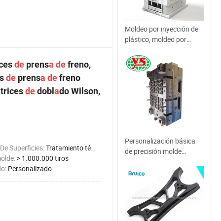
Moldeo por inyección de
plástico, moldeo por
inyección, diseño de
moldes
ices
de
prens
a
de
freno,
s
de
prens
a
de
freno
a
trices
de
dobl
a
do Wilson,
Personalización básica
De Superficies:
Tratamiento térmico
de precisión molde
molde:
> 1.000.000 tiros
dispositivos médicos
do:
Personalizado
tubo de ensayo de sangre
molde de inyección de
plástico molde médico de
corredor caliente