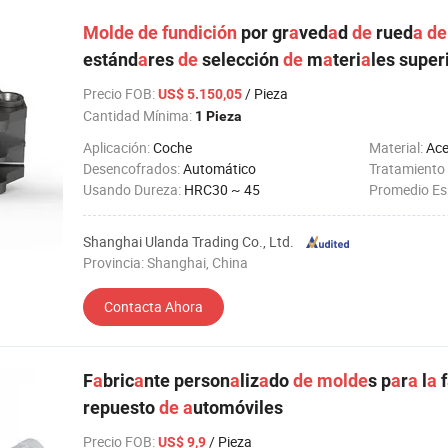
Molde
de
fundición
por gr
a
ved
a
d
de
rued
a
de
estánd
a
res
de
selección
de
m
a
teri
a
les super
Precio FOB
:
/ Pieza
US$ 5.150,05
Cantidad Mínima:
1 Pieza
Aplicación:
Coche
Material:
Ace
Desencofrados:
Automático
Tratamiento 
Usando Dureza:
HRC30 ~ 45
Promedio Esp
Shanghai Ulanda Trading Co., Ltd.
Provincia: Shanghai, China
Contacta Ahora
F
a
bric
a
nte person
a
liz
a
do
de
molde
s p
a
r
a
l
a
f
repuesto
de
a
utomóviles
Precio FOB
:
/ Pieza
US$ 9,9