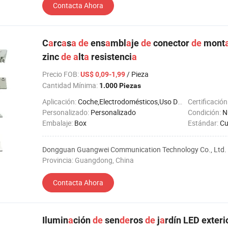
Contacta Ahora
C
a
rc
a
s
a
de
ens
a
mbl
a
je
de
conector
de
mont
zinc
de
a
lt
a
resistenci
a
Precio FOB
:
/ Pieza
US$ 0,09-1,99
Cantidad Mínima:
1.000 Piezas
Aplicación:
Coche,Electrodomésticos,Uso Doméstico,Electrónico,Ferretería,Objetos de Uso Diario
Certificación
Personalizado:
Personalizado
Condición:
N
Embalaje:
Box
Estándar:
Cust
Dongguan Guangwei Communication Technology Co., Ltd.
Provincia: Guangdong, China
Contacta Ahora
Ilumin
a
ción
de
sen
de
ros
de
j
a
rdín LED exterio