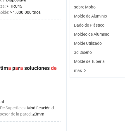
eza:
> HRC45
sobre Moho
molde:
> 1.000.000 tiros
Molde de Aluminio
Dado de Plástico
Moldeo de Aluminio
Molde Utilizado
3d Diseño
Molde de Tubería
tim
a
p
a
r
a
soluciones
de
más
al
De Superficies:
Modificación de la superficie
esor de la pared:
≤3mm