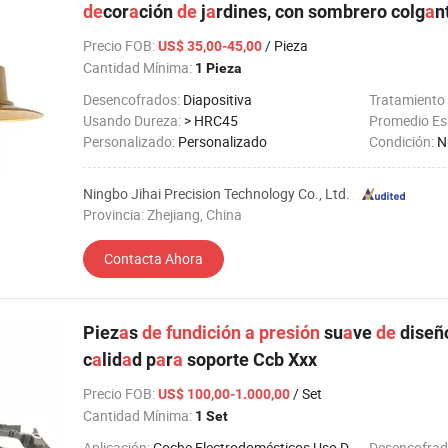
de
cor
a
ción
de
j
a
rdines, con sombrero colg
a
n
Precio FOB
:
/ Pieza
US$ 35,00-45,00
Cantidad Mínima:
1 Pieza
Desencofrados:
Diapositiva
Tratamiento 
Usando Dureza:
> HRC45
Promedio Esp
Personalizado:
Personalizado
Condición:
N
Ningbo Jihai Precision Technology Co., Ltd.
Provincia: Zhejiang, China
Contacta Ahora
Piez
a
s
de
fundición
a
presión
su
a
ve
de
diseñ
c
a
lid
a
d p
a
r
a
soporte Ccb Xxx
Precio FOB
:
/ Set
US$ 100,00-1.000,00
Cantidad Mínima:
1 Set
Aplicación:
Coche,Electrodomésticos,Uso Doméstico,Electrónico,Ferretería,Objetos de Uso Diario
Desencofrad