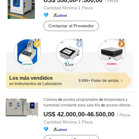
US$ 550,00-7.500,00
/ Pieza
Cantidad Mínima:
1 Pieza
Contactar al Proveedor
Los más vendidos
9.999+ Poder de ventas
en Instrumentos de Laboratorio
Cámara
de
prueba programable
de
temperatura y
humedad constante para sala fría
de
acceso directo ...
US$ 42.000,00-46.500,00
/ Pieza
Cantidad Mínima:
1 Pieza