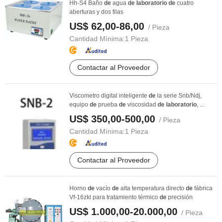
Hh-S4 Baño
de
agua
de
laboratorio
de
cuatro
aberturas y dos filas
US$ 62,00-86,00
/ Pieza
Cantidad Mínima:
1 Pieza
Contactar al Proveedor
Viscometro digital inteligente
de
la serie Snb/Ndj,
equipo
de
prueba
de
viscosidad
de
laboratorio
, ...
US$ 350,00-500,00
/ Pieza
Cantidad Mínima:
1 Pieza
Contactar al Proveedor
Horno
de
vacío
de
alta temperatura directo
de
fábrica
Vf-16zkl para tratamiento térmico
de
precisión
US$ 1.000,00-20.000,00
/ Pieza