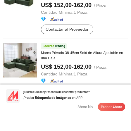
US$ 152,00-162,00
/ Pieza
Cantidad Mínima:
1 Pieza
Contactar al Proveedor
Marca Privada 38-45cm Sofá de Altura Ajustable en
una Caja
US$ 152,00-162,00
/ Pieza
Cantidad Mínima:
1 Pieza
Contactar al Proveedor
¿Quieres una mejor manera de encontrar productos?
¡Prueba
en APP!
Búsqueda de imágenes
Ahora No
Probar Ahora
Sofá silla de estilo industrial retro de lujo y antigüedad
para sala de estar, ...
US$ 225,00
/ pieces
Cantidad Mínima:
2 pieces