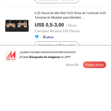
0.35 Shunt de Mili Ohm %20 Toma de Corriente %20
Terminal de Medidor para Medidor ...
US$ 0,5-3,00
/ Pieza
Cantidad Mínima:
100 Piezas
Contactar al Proveedor
¿Quieres una mejor manera de encontrar productos?
¡Prueba
en APP!
Búsqueda de imágenes
Ahora No
Probar Ahora
Uut 2, 5-PE - Bloques de terminales de alimentación a
través de terminales de ...
US$ 0,58-0,6
/ pieces
Cantidad Mínima:
1.000 pieces
Contactar al Proveedor