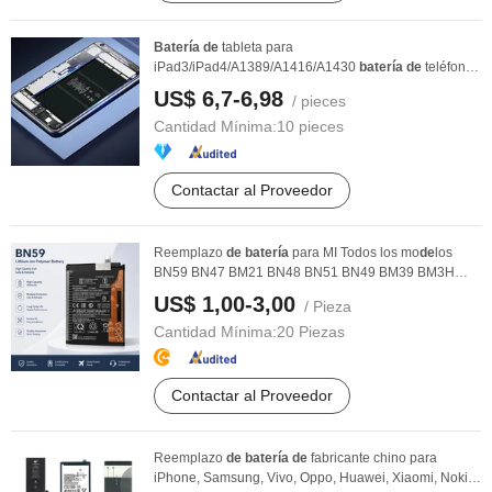
Batería
de
tableta para
iPad3/iPad4/A1389/A1416/A1430
batería
de
teléfono
móvil
de
reemplazo
US$ 6,7-6,98
/ pieces
Cantidad Mínima:
10 pieces
Contactar al Proveedor
Reemplazo
de
batería
para MI Todos los mo
de
los
BN59 BN47 BM21 BN48 BN51 BN49 BM39 BM3H
BM4H BM4P
US$ 1,00-3,00
/ Pieza
Cantidad Mínima:
20 Piezas
Contactar al Proveedor
Reemplazo
de
batería
de
fabricante chino para
iPhone, Samsung, Vivo, Oppo, Huawei, Xiaomi, Nokia,