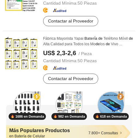
Cantidad Mínima:
50 Piezas
Contactar al Proveedor
Fábrica Mayorista Yapai
Batería
de
Teléfono Móvil
de
Alta Calidad para Todos los Mo
de
los
de
Vivo ...
US$ 2,3-2,6
/ Pieza
Cantidad Mínima:
50 Piezas
Contactar al Proveedor
1686 en Demanda
982 en Demanda
618 en Demanda
Más Populares Productos
7.800+ Consultas
en Batería de Celular