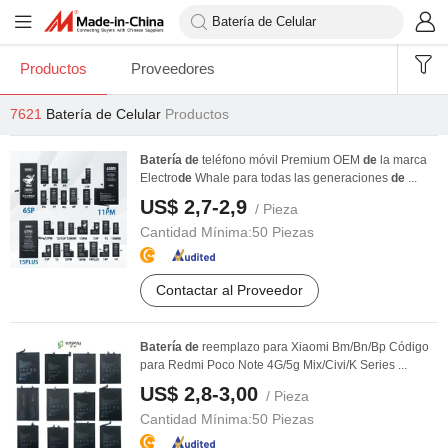
Productos
Proveedores
7621
Batería de Celular
Productos
Batería
de
teléfono móvil Premium OEM
de
la marca
Electro
de
Whale para todas las generaciones
de
...
US$ 2,7-2,9
/ Pieza
Cantidad Mínima:
50 Piezas
Contactar al Proveedor
Batería
de
reemplazo para Xiaomi Bm/Bn/Bp Código
para Redmi Poco Note 4G/5g Mix/Civi/K Series ...
US$ 2,8-3,00
/ Pieza
Cantidad Mínima:
50 Piezas