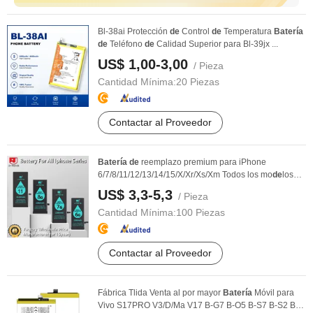
Bl-38ai Protección
de
Control
de
Temperatura
Batería
de
Teléfono
de
Calidad Superior para Bl-39jx ...
US$ 1,00-3,00
/ Pieza
Cantidad Mínima:
20 Piezas
Contactar al Proveedor
Batería
de
reemplazo premium para iPhone
6/7/8/11/12/13/14/15/X/Xr/Xs/Xm Todos los mo
de
los
venta al ...
US$ 3,3-5,3
/ Pieza
Cantidad Mínima:
100 Piezas
Contactar al Proveedor
Fábrica Tlida Venta al por mayor
Batería
Móvil para
Vivo S17PRO V3/D/Ma V17 B-G7 B-O5 B-S7 B-S2 B-