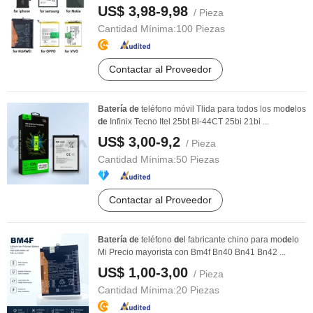
...
US$ 3,98-9,98
/ Pieza
Cantidad Mínima:
100 Piezas
Contactar al Proveedor
Batería
de
teléfono móvil Tlida para todos los mo
de
los
de
Infinix Tecno Itel 25bt Bl-44CT 25bi 21bi ...
US$ 3,00-9,2
/ Pieza
Cantidad Mínima:
50 Piezas
Contactar al Proveedor
Batería
de
teléfono
de
l fabricante chino para mo
de
lo
Mi Precio mayorista con Bm4f Bn40 Bn41 Bn42 ...
US$ 1,00-3,00
/ Pieza
Cantidad Mínima:
20 Piezas