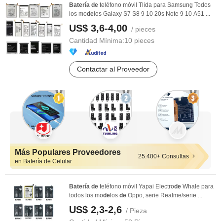
Batería
de
teléfono móvil Tlida para Samsung Todos
los mo
de
los Galaxy S7 S8 9 10 20s Note 9 10 A51 ...
US$ 3,6-4,00
/ pieces
Cantidad Mínima:
10 pieces
Contactar al Proveedor
Más Populares Proveedores
25.400+ Consultas
en Batería de Celular
Batería
de
teléfono móvil Yapai Electro
de
Whale para
todos los mo
de
los
de
Oppo, serie Realme/serie ...
US$ 2,3-2,6
/ Pieza