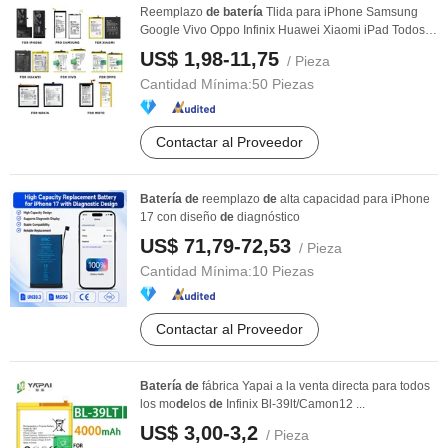
Reemplazo
de
batería
Tlida para iPhone Samsung
Google Vivo Oppo Infinix Huawei Xiaomi iPad Todos
los ...
US$ 1,98-11,75
/ Pieza
Cantidad Mínima:
50 Piezas
Contactar al Proveedor
Batería
de
reemplazo
de
alta capacidad para iPhone
17 con diseño
de
diagnóstico
US$ 71,79-72,53
/ Pieza
Cantidad Mínima:
10 Piezas
Contactar al Proveedor
Batería
de
fábrica Yapai a la venta directa para todos
los mo
de
los
de
Infinix Bl-39lt/Camon12 ...
US$ 3,00-3,2
/ Pieza