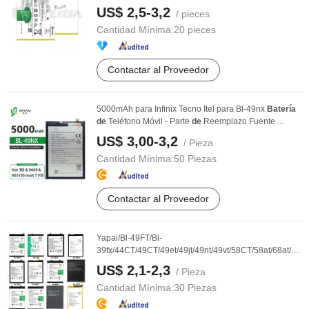
S1 ...
US$ 2,5-3,2
/ pieces
Cantidad Mínima:
20 pieces
Contactar al Proveedor
5000mAh para Infinix Tecno Itel para Bl-49nx
Batería
de
Teléfono Móvil - Parte
de
Reemplazo Fuente ...
US$ 3,00-3,2
/ Pieza
Cantidad Mínima:
50 Piezas
Contactar al Proveedor
Yapai/Bl-49FT/Bl-
39fx/44CT/49CT/49et/49jt/49nt/49vt/58CT/58at/68at/39h
...
US$ 2,1-2,3
/ Pieza
Cantidad Mínima:
30 Piezas