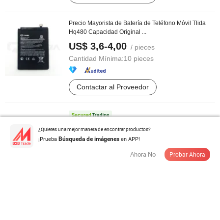
Precio Mayorista de Batería de Teléfono Móvil Tlida
Hq480 Capacidad Original ...
US$ 3,6-4,00
/ pieces
Cantidad Mínima:
10 pieces
Contactar al Proveedor
Baterías Yapai compatibles con todos los Xiaomi ...
¿Quieres una mejor manera de encontrar productos?
¡Prueba
en APP!
Búsqueda de imágenes
US$ 3,3-3,5
/ Pieza
Cantidad Mínima:
50 Piezas
Ahora No
Probar Ahora
Contactar al Proveedor