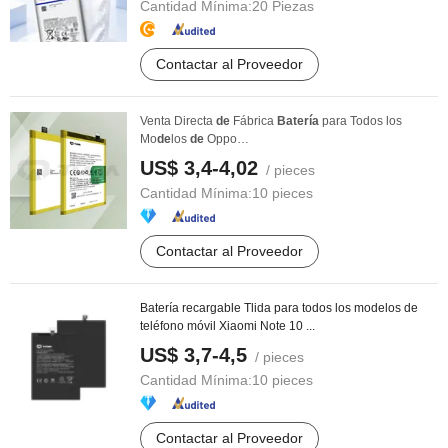
Cantidad Mínima:
20 Piezas
Contactar al Proveedor
Venta Directa
de
Fábrica
Batería
para Todos los
Mo
de
los
de
Oppo
Blp651/Blp599/Blp603/R9s/A83/R15 ...
US$ 3,4-4,02
/ pieces
Cantidad Mínima:
10 pieces
Contactar al Proveedor
Batería recargable Tlida para todos los modelos de
teléfono móvil Xiaomi Note 10 ...
US$ 3,7-4,5
/ pieces
Cantidad Mínima:
10 pieces
Contactar al Proveedor