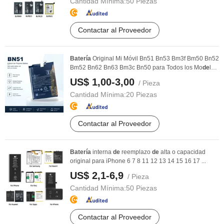
Cantidad Mínima:
50 Piezas
Contactar al Proveedor
Batería
Original Mi Móvil Bn51 Bn53 Bm3f Bm50 Bn52
Bm52 Bn62 Bn63 Bm3c Bn50 para Todos los Mo
de
los
...
US$ 1,00-3,00
/ Pieza
Cantidad Mínima:
20 Piezas
Contactar al Proveedor
Batería
interna
de
reemplazo
de
alta o capacidad
original para iPhone 6 7 8 11 12 13 14 15 16 17 ...
US$ 2,1-6,9
/ Pieza
Cantidad Mínima:
50 Piezas
Contactar al Proveedor