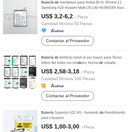
Batería
de
reemplazo para Nokia Bl-5c iPhone 11
Samsung A20 Huawei Mate 20 Lite Hb386589 Xiaomi
...
US$ 3,2-6,2
/ Pieza
Cantidad Mínima:
50 Piezas
Contactar al Proveedor
Batería
de
teléfono móvil al por mayor para Tecno
Infinix Itel todos los mo
de
los, hecha
de
cobalto ...
US$ 2,58-3,18
/ Pieza
Cantidad Mínima:
100 Piezas
Contactar al Proveedor
Batería
Superior A32 4G - Aumento
de
Rendimiento
para Usuarios
US$ 1,00-3,00
/ Pieza