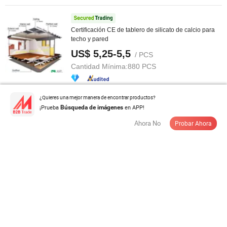
Certificación CE de tablero de silicato de calcio para
techo y pared
US$ 5,25-5,5
/ PCS
Cantidad Mínima:
880 PCS
Contactar al Proveedor
¿Quieres una mejor manera de encontrar productos?
¡Prueba
en APP!
Búsqueda de imágenes
Ahora No
Probar Ahora
Proveedor de China Tableros de Techo Panel de Fibra
de Vidrio para Techo Falso ...
US$ 3,5
/ Metro Cuadrado
Cantidad Mínima:
1.000 Metros Cuadrados
Contactar al Proveedor