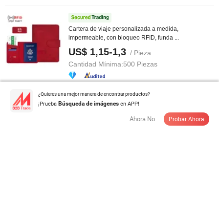
Cartera de viaje personalizada a medida,
impermeable, con bloqueo RFID, funda ...
US$ 1,15-1,3
/ Pieza
Cantidad Mínima:
500 Piezas
Contactar al Proveedor
¿Quieres una mejor manera de encontrar productos?
¡Prueba
en APP!
Búsqueda de imágenes
Ahora No
Probar Ahora
Cartera de Cuero de Moda 1.1 Cartera de Cuero
Estilizada para Mujer y Hombre
US$ 29,8-31,8
/ Pieza
Cantidad Mínima:
20 Piezas
Contactar al Proveedor