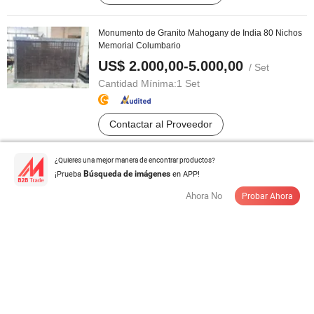
Monumento de Granito Mahogany de India 80 Nichos
Memorial Columbario
US$ 2.000,00-5.000,00
/ Set
Cantidad Mínima:
1 Set
Contactar al Proveedor
¿Quieres una mejor manera de encontrar productos?
¡Prueba
en APP!
Búsqueda de imágenes
Cajas de grabado de bambú natural de alta calidad,
urna grabada para mascotas
Ahora No
Probar Ahora
US$ 2,6-25,00
/ Pieza
Cantidad Mínima:
500 Piezas
Contactar al Proveedor