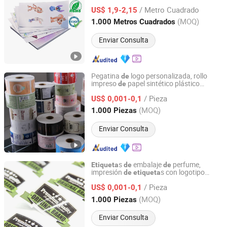
para Impresoras
Inyección
Tinta
de
de
/ Metro Cuadrado
PET
US$ 1,9-2,15
Shanghai, China
Desde 2022
(MOQ)
1.000 Metros Cuadrados
Enviar Consulta
Pegatina
logo personalizada, rollo
de
impreso
papel sintético plástico
de
Lianyungang Zhehan Printing Co., Ltd.
impermeable adhesivo
PVC para
de
vinilo
/ Pieza
logo
marca
US$ 0,001-0,1
de
Jiangsu, China
Desde 2024
(MOQ)
1.000 Piezas
Enviar Consulta
s
embalaje
perfume,
Etiqueta
de
de
impresión
s con logotipo
de
etiqueta
Lianyungang Zhehan Printing Co., Ltd.
personalizado, adhesivo
papel vinílico
de
/ Pieza
impermeable, pegatinas redondas
US$ 0,001-0,1
de
diseño
dibujos animados
de
Jiangsu, China
Desde 2024
(MOQ)
1.000 Piezas
Enviar Consulta