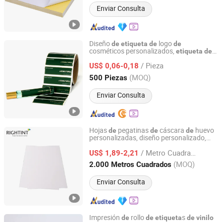
Enviar Consulta
Diseño
logo
de
etiqueta
de
de
cosméticos personalizados,
etiqueta
de
Shenzhen Huaxinmei Printing Co., Ltd.
embalaje impresa,
,
etiqueta
de
vinilo
/ Pieza
cuidado
la piel
US$ 0,06-0,18
de
Guangdong, China
Desde 2024
(MOQ)
500 Piezas
Enviar Consulta
Hojas
pegatinas
cáscara
huevo
de
de
de
personalizadas, diseño personalizado,
Shanghai Rightint Industrial (Group) Co., Ltd.
, pegatina
cáscara
etiqueta
de
vinilo
de
/ Metro Cuadrado
huevo
US$ 1,89-2,21
de
Shanghai, China
Desde 2022
(MOQ)
2.000 Metros Cuadrados
Enviar Consulta
Impresión
rollo
s
de
de
etiqueta
de
vinilo