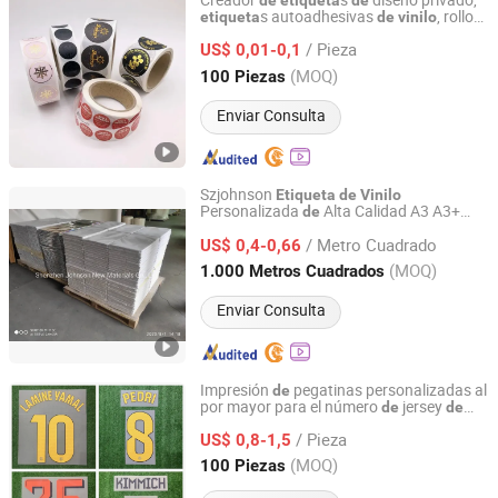
Creador
s
diseño privado,
de
etiqueta
de
s autoadhesivas
, rollo
etiqueta
de
vinilo
Yiwu Norton Craft Product Co., Ltd.
pegatinas redondas impermeables,
de
/ Pieza
papel
impresión personalizada
US$ 0,01-0,1
de
de
logotipos
Zhejiang, China
Desde 2023
(MOQ)
100 Piezas
Enviar Consulta
Szjohnson
Etiqueta
de
Vinilo
Personalizada
Alta Calidad A3 A3+
de
Shenzhen Johnson New Materials Co., Ltd.
Hojas
Pegatinas
de
/ Metro Cuadrado
US$ 0,4-0,66
Guangdong, China
Desde 2021
(MOQ)
1.000 Metros Cuadrados
Enviar Consulta
Impresión
pegatinas personalizadas al
de
por mayor para el número
jersey
de
de
HOLIDAY ISLAND TRADING CO., Ltd
estrella
l fútbol
de
/ Pieza
US$ 0,8-1,5
Guangdong, China
Desde 2023
(MOQ)
100 Piezas