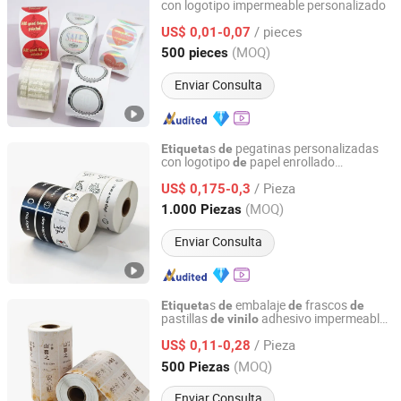
con logotipo impermeable personalizado
Beijing Giant Age Network Sci-Tech Co., Ltd.
/ pieces
US$ 0,01-0,07
Beijing, China
Desde 2025
(MOQ)
500 pieces
Enviar Consulta
s
pegatinas personalizadas
Etiqueta
de
con logotipo
papel enrollado
de
Suzhou Guanhua Paper Factory
impermeable
de
vinilo
/ Pieza
US$ 0,175-0,3
Jiangsu, China
Desde 2007
(MOQ)
1.000 Piezas
Enviar Consulta
s
embalaje
frascos
Etiqueta
de
de
de
pastillas
adhesivo impermeable
de
vinilo
Suzhou Guanhua Paper Factory
personalizado brillante
/ Pieza
US$ 0,11-0,28
Jiangsu, China
Desde 2007
(MOQ)
500 Piezas
Enviar Consulta