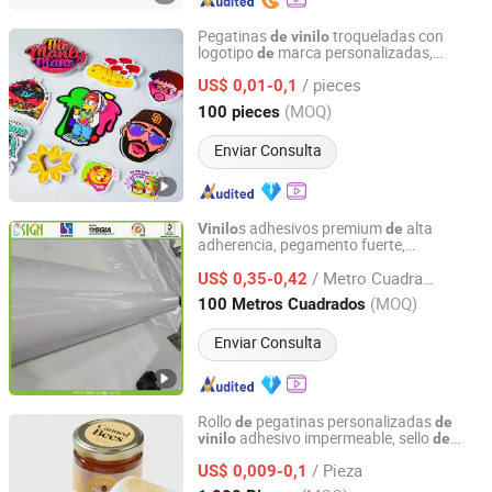
Pegatinas
troqueladas con
de
vinilo
logotipo
marca personalizadas,
de
HENG LI Label Printing Co., Ltd.
impermeables,
papel adhesivo
PVC
de
de
/ pieces
para laptop, impresas en UV, pegatinas
US$ 0,01-0,1
dibujos animados para uso en
de
Shandong, China
Desde 2024
(MOQ)
100 pieces
manualida
s
velas
de
de
Enviar Consulta
s adhesivos premium
alta
Vinilo
de
adherencia, pegamento fuerte,
Oriency Sign Technology Industry Co., Ltd.
impermeables, rollo
calcomanías para
de
/ Metro Cuadrado
publicidad
logotipos personalizados,
US$ 0,35-0,42
de
coración
coches y pare
s
de
de
de
Shanghai, China
Desde 2009
(MOQ)
100 Metros Cuadrados
Enviar Consulta
Rollo
pegatinas personalizadas
de
de
adhesivo impermeable, sello
vinilo
de
Lianyungang Zhehan Printing Co., Ltd.
logotipo
marca, pegatinas redondas
de
/ Pieza
logotipo empresarial,
s
US$ 0,009-0,1
de
etiqueta
de
embalaje
alimentos
de