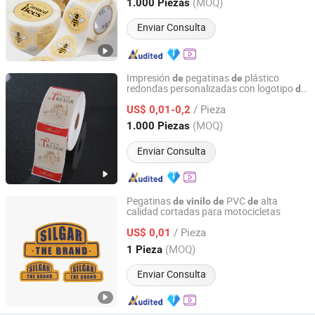
Jiangsu, China
Desde 2024
(MOQ)
1.000 Piezas
Enviar Consulta
Impresión
pegatinas
plástico
de
de
redondas personalizadas con logotipo
de
Lianyungang Zhehan Printing Co., Ltd.
fábrica, pegatinas
impermeables
de
vinilo
/ Pieza
para tazas
US$ 0,01-0,2
Jiangsu, China
Desde 2024
(MOQ)
1.000 Piezas
Enviar Consulta
Pegatinas
PVC
alta
de
vinilo
de
de
calidad cortadas para motocicletas
Ningbo Xianying Packing Material Co., Ltd.
/ Pieza
US$ 0,01
Zhejiang, China
Desde 2024
(MOQ)
1 Pieza
Enviar Consulta