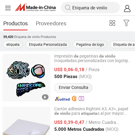
Productos
Proveedores
Etiqueta de vinilo
Productos
59,420
etiqueta
Etiqueta Personalizada
Pegatina de logo
Etiqueta de a
Impresión
pegatinas
de
de
vinilo
troqueladas personalizadas con logotipo
Shenzhen Huaxinmei Printing Co., Ltd.
holográfico adhesivo y resistente al agua
/ Pieza
US$ 0,06-0,18
Guangdong, China
Desde 2024
(MOQ)
500 Piezas
Enviar Consulta
Cartón adhesivo Rightint A3, A3+, papel
para
s al por mayor
de
vinilo
etiqueta
Shanghai Rightint Industrial (Group) Co., Ltd.
OEM
China
de
/ Metro Cuadrado
US$ 0,39-0,47
Shanghai, China
Desde 2022
(MOQ)
5.000 Metros Cuadrados