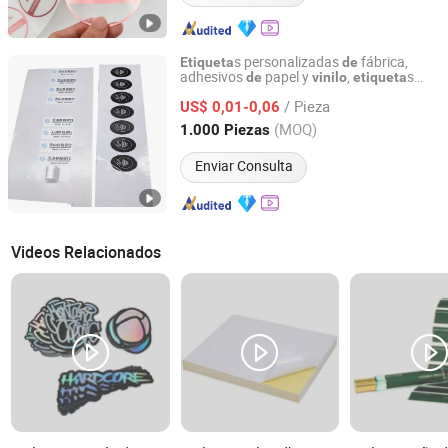
s personalizadas
fábrica,
Etiqueta
de
adhesivos
papel y
,
s
de
vinilo
etiqueta
Dongguan Weichao Printing Technology Co., Ltd.
impermeables, impresión
logotipos en
de
/ Pieza
rollo
s
US$ 0,01-0,06
de
etiqueta
Guangdong, China
Desde 2026
(MOQ)
1.000 Piezas
Enviar Consulta
Videos Relacionados