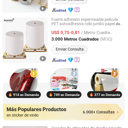
Fuerte adhesión impermeable película
PET autoadhesiva rollo jumbo papel
de
Shanghai Rightint Industrial (Group) Co., Ltd.
para
s
vinilo
etiqueta
/ Metro Cuadrado
US$ 0,75-0,81
Shanghai, China
Desde 2022
(MOQ)
3.000 Metros Cuadrados
Enviar Consulta
914 en Demanda
749 en Demanda
377 en Demanda
Más Populares Productos
6.000+ Consultas
en sticker de vinilo