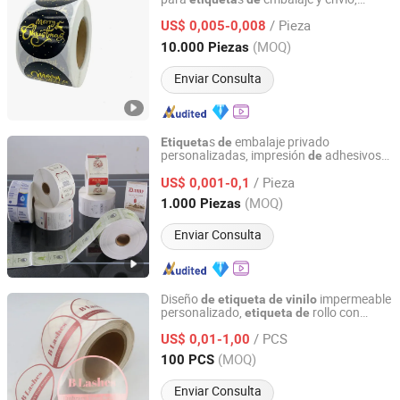
Weifang MayShine Imp & Exp Co., Ltd.
acepta nombre
marca, logotipo, papel,
de
/ Pieza
OEM,
, impermeable
US$ 0,005-0,008
vinilo
Shandong, China
Desde 2021
(MOQ)
10.000 Piezas
Enviar Consulta
s
embalaje privado
Etiqueta
de
personalizadas, impresión
adhesivos
de
Lianyungang Zhehan Printing Co., Ltd.
productos, rollos
s con
de
de
etiqueta
/ Pieza
corte troquelado, pegatinas
US$ 0,001-0,1
de
vinilo
impermeables con logotipo
marca
de
Jiangsu, China
Desde 2024
(MOQ)
1.000 Piezas
Enviar Consulta
Diseño
impermeable
de
etiqueta
de
vinilo
personalizado,
rollo con
etiqueta
de
Xiamen Fushunjie Industry and Trade Co., Ltd.
logotipo,
transparente
etiqueta
/ PCS
personalizada
US$ 0,01-1,00
Fujian, China
Desde 2025
(MOQ)
100 PCS
Enviar Consulta