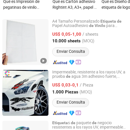
Qué es Impresión de
Qué es Cartón adhesivo
Qué es Diseño 
pegatinas de vinilo
Rightint A3, A3+, papel de
etiqueta de log
troqueladas
vinilo para etiquetas al
cosméticos
personalizadas con
por mayor OEM de China
personalizados,
A4 Tamaño Personalizado
Etiqueta
de
logotipo holográfico
de embalaje imp
Papel Autoadhesivo
para
de
Vinilo
Shenzhen Likexin Industrial Co., Ltd.
Impresión
Códigos
Barras
de
de
adhesivo y resistente al
etiqueta de vinil
/ sheets
US$ 0,05-1,00
agua
cuidado de la pi
Guangdong, China
Desde 2020
(MOQ)
10.000 sheets
Enviar Consulta
Impermeable, resistente a los rayos UV, a
prueba
agua 3m adhesivo fuerte,
de
Hunan Colorway Technology Co., Ltd.
reflectante, fluorescente, impresión en
/ Pieza
seda personalizada, corte troquelado,
US$ 0,03-0,1
bumper, estático, ventana,
etiqueta
de
Hunan, China
Desde 2018
(MOQ)
1.000 Piezas
PVC para automóvil
vinilo
de
Enviar Consulta
s
paquete
negocio
Etiqueta
de
de
resistentes a los rayos UV, impermeables,
Yiwu Norton Craft Product Co., Ltd.