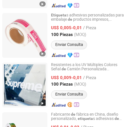
s adhesivas personalizadas para
Etiqueta
embalaje
productos impresos,
de
Jiangsu Itech Packaging Printing Co., Ltd.
pegatinas
impermeables con
de
vinilo
/ Pieza
logotipo en rollo
US$ 0,005-0,01
Jiangsu, China
Desde 2026
(MOQ)
100 Piezas
Enviar Consulta
Resistentes a los UV Múltiples Colores
Señal
Camión Personalizada
de
Yiwu Norton Craft Product Co., Ltd.
Calcomanías para Autos
Cortado
Vinilo
/ Pieza
Transferencia Pegatinas para Ventanas
US$ 0,009-0,01
Autos
de
Zhejiang, China
Desde 2023
(MOQ)
100 Piezas
Enviar Consulta
Fabricante
fábrica en China, diseño
de
personalizado,
s adhesivas
etiqueta
de
Hefei Paperway Enterprise Co., Ltd.
alta calidad, diseño
logotipo, impresión
de
/ Pieza