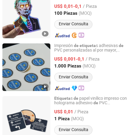
impresión personalizada, autoadhesivas,
/ Pieza
troqueladas, logotipo
, pegatinas
US$ 0,01-0,1
de
vinilo
personalizadas
Zhejiang, China
Desde 2023
(MOQ)
100 Piezas
Enviar Consulta
Impresión
s adhesivas
de
etiqueta
de
PVC personalizadas al por mayor,
Lianyungang Zhehan Printing Co., Ltd.
pegatinas
troqueladas
de
vinilo
/ Pieza
personalizadas, diseño
logotipo lindo a
US$ 0,001-0,1
de
prueba
agua, pegatina
dibujos
de
de
Jiangsu, China
Desde 2024
(MOQ)
1.000 Piezas
animados
Enviar Consulta
s
papel vinílico impreso con
Etiqueta
de
holograma adhesivo
PVC
de
Ningbo Xianying Packing Material Co., Ltd.
personalizado para automóviles
/ Pieza
US$ 0,01
Zhejiang, China
Desde 2024
(MOQ)
1 Pieza
Enviar Consulta