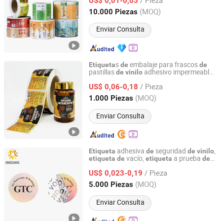
UV, papel vinílico impermeable, PVC,
US$ 0,01-0,03
pegatinas troqueladas personalizadas
Anhui, China
Desde 2024
(MOQ)
10.000 Piezas
Enviar Consulta
s
embalaje para frascos
Etiqueta
de
de
pastillas
adhesivo impermeable
de
vinilo
Shenzhen Huaxinmei Printing Co., Ltd.
brillante personalizadas
/ Pieza
US$ 0,06-0,18
Guangdong, China
Desde 2024
(MOQ)
1.000 Piezas
Enviar Consulta
adhesiva
seguridad
,
Etiqueta
de
de
vinilo
vacío,
a prueba
etiqueta
de
etiqueta
de
Dongguan Xingguang Label Products Co., Ltd.
manipulaciones, sello
garantía
de
/ Pieza
US$ 0,023-0,19
Guangdong, China
Desde 2025
(MOQ)
5.000 Piezas
Enviar Consulta