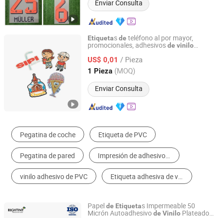
Enviar Consulta
s
teléfono al por mayor,
Etiqueta
de
promocionales, adhesivos
de
vinilo
Ningbo Xianying Packing Material Co., Ltd.
troquelados para laptops, creador
de
/ Pieza
logotipos personalizados
US$ 0,01
Zhejiang, China
Desde 2024
(MOQ)
1 Pieza
Enviar Consulta
Impresión de Etiquetas y Pegatinas
Etiquetas de Embalaje
Otros Materiales de Impresión
Etiqueta de vinilo
Impresión de Plástico
Etiqueta engomada del PVC
Papel
s Impermeable 50
de
Etiqueta
Micrón Autoadhesivo
Plateado
de
Vinilo
Shanghai Rightint Industrial (Group) Co., Ltd.