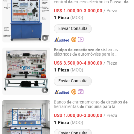
control
crucero electrónico Passat
de
de
Guangzhou Sanxiang Teaching Apparatus Co., Ltd.
fábrica
China,
formación
de
equipo
de
/ Pieza
automotriz
US$ 1.000,00-3.000,00
Guangdong, China
Desde 2023
(MOQ)
1 Pieza
Enviar Consulta
sistemas
Equipo
de
enseñanza
de
eléctricos
automóviles para la
de
Guangzhou Guangtong Educational Equipment Co., Ltd.
formación educativa automotriz en
/ Pieza
escuelas
US$ 3.500,00-4.800,00
Guangdong, China
Desde 2022
(MOQ)
1 Pieza
Enviar Consulta
Banco
entrenamiento
circuitos
de
de
de
herramientas
máquina para la
de
Guangzhou Sanxiang Teaching Apparatus Co., Ltd.
mecatrónica en la
enseñanza
de
/ Pieza
formación educativa vocacional
US$ 1.000,00-3.000,00
Guangdong, China
Desde 2023
(MOQ)
1 Pieza
Enviar Consulta