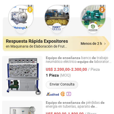
Respuesta Rápida Expositores
Menos de 2 h
en Maquinaria de Elaboración de Fruta y Verdura)
banco
trabajo
Equipo
de
enseñanza
de
neumático eléctrico
laboratorio
equipo
de
Peigao Technology (Guangzhou) Co., Ltd.
kit
entrenamiento neumático
de
/ Pieza
educativo
US$ 2.200,00-2.300,00
Guangdong, China
Desde 2025
(MOQ)
1 Pieza
Enviar Consulta
pérdidas
Equipo
de
enseñanza
de
de
energía en tuberías, aparato
de
Jinan Should Shine Didactic Equipment Co., Ltd.
mostración,
laboratorio
de
equipo
de
de
/ Pieza
mecánica
fluidos
US$ 800,00-1.800,00
de