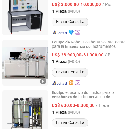
/ Pieza
US$ 3.000,00-10.000,00
Zhejiang, China
Desde 2024
(MOQ)
1 Pieza
Enviar Consulta
Robot Colaborativo Inteligente
Equipo
de
para la
Instrumentos
Enseñanza
de
Peigao Technology (Guangzhou) Co., Ltd.
/ Pieza
US$ 28.900,00-31.000,00
Guangdong, China
Desde 2025
(MOQ)
1 Pieza
Enviar Consulta
educativo
fluidos para la
Equipo
de
hidromecánica
enseñanza
de
de
Jinan Should Shine Didactic Equipment Co., Ltd.
intercambio iónico
/ Pieza
US$ 600,00-8.800,00
Shandong, China
Desde 2013
(MOQ)
1 Pieza
Enviar Consulta