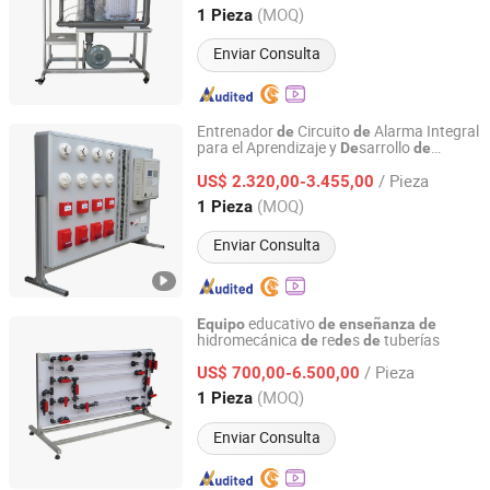
Shandong, China
Desde 2013
(MOQ)
1 Pieza
Enviar Consulta
Entrenador
Circuito
Alarma Integral
de
de
para el Aprendizaje y
sarrollo
De
de
Peigao Technology (Guangzhou) Co., Ltd.
Electrónica
s
Equipo
de
Enseñanza
/ Pieza
US$ 2.320,00-3.455,00
Guangdong, China
Desde 2025
(MOQ)
1 Pieza
Enviar Consulta
educativo
Equipo
de
enseñanza
de
hidromecánica
re
s
tuberías
de
de
de
Jinan Should Shine Didactic Equipment Co., Ltd.
/ Pieza
US$ 700,00-6.500,00
Shandong, China
Desde 2013
(MOQ)
1 Pieza
Enviar Consulta