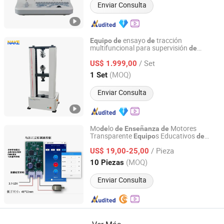
Enviar Consulta
ensayo
tracción
Equipo
de
de
multifuncional para supervisión
de
Jinan Nake Test Equipment Co., Ltd.
calidad,
e investigación
enseñanza
/ Set
científica
US$ 1.999,00
Shandong, China
Desde 2025
(MOQ)
1 Set
Enviar Consulta
Mo
lo
Motores
de
de
Enseñanza
de
Transparente
s Educativos
Equipo
de
Shenzhen Lanke Technology Co., Ltd.
Máquinas Eléctricas Material Didáctico
/ Pieza
para Alumnos
US$ 19,00-25,00
Guangdong, China
Desde 2022
(MOQ)
10 Piezas
Enviar Consulta