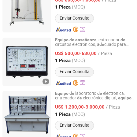
Shandong, China
Desde 2013
(MOQ)
1 Pieza
Enviar Consulta
, entrenador
Equipo
de
enseñanza
de
circuitos electrónicos, a
cuado para
de
Peigao Technology (Guangzhou) Co., Ltd.
escuelas vocacionales o universida
s
de
/ Pieza
US$ 500,00-630,00
Guangdong, China
Desde 2025
(MOQ)
1 Pieza
Enviar Consulta
laboratorio
electrónica,
Equipo
de
de
entrenador
electrónica digital,
de
equipo
Jinan Should Shine Didactic Equipment Co., Ltd.
didáctico,
equipo
de
enseñanza
/ Pieza
US$ 1.200,00-3.000,00
Shandong, China
Desde 2013
(MOQ)
1 Pieza
Enviar Consulta