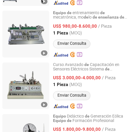
entrenamiento
Equipo
de
de
mecatrónica, mo
lo
de
de
enseñanza
de
Jinan Should Shine Didactic Equipment Co., Ltd.
PLC
/ Pieza
US$ 980,00-8.600,00
Shandong, China
Desde 2013
(MOQ)
1 Pieza
Enviar Consulta
Curso Avanzado
Capacitación en
de
Sensores Eléctricos Sistema
de
Peigao Technology (Guangzhou) Co., Ltd.
Educación
Sensores
de
/ Pieza
US$ 3.000,00-4.000,00
Guangdong, China
Desde 2025
(MOQ)
1 Pieza
Enviar Consulta
Didáctico
Generación Eólica
Equipo
de
Formación Profesional
Equipo
de
Jinan Should Shine Didactic Equipment Co., Ltd.
/ Pieza
US$ 1.800,00-9.800,00