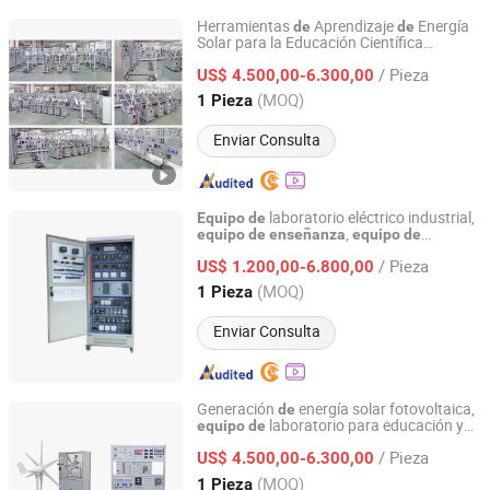
Herramientas
Aprendizaje
Energía
de
de
Solar para la Educación Científica
Peigao Technology (Guangzhou) Co., Ltd.
Interactiva
s
Equipo
de
Enseñanza
/ Pieza
US$ 4.500,00-6.300,00
Guangdong, China
Desde 2025
(MOQ)
1 Pieza
Enviar Consulta
laboratorio eléctrico industrial,
Equipo
de
,
equipo
de
enseñanza
equipo
de
Jinan Should Shine Didactic Equipment Co., Ltd.
formación profesional
/ Pieza
US$ 1.200,00-6.800,00
Shandong, China
Desde 2013
(MOQ)
1 Pieza
Enviar Consulta
Generación
energía solar fotovoltaica,
de
laboratorio para educación y
equipo
de
Peigao Technology (Guangzhou) Co., Ltd.
formación en energía fotovoltaica,
/ Pieza
entrenadores
laboratorio,
US$ 4.500,00-6.300,00
de
equipo
de
enseñanza
Guangdong, China
Desde 2025
(MOQ)
1 Pieza