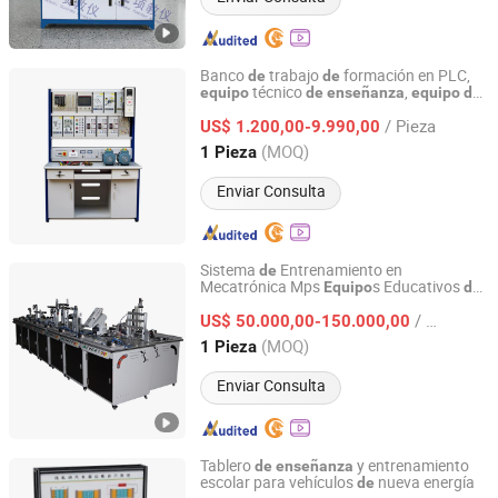
Banco
trabajo
formación en PLC,
de
de
técnico
,
equipo
de
enseñanza
equipo
de
Jinan Should Shine Didactic Equipment Co., Ltd.
formación profesional
/ Pieza
US$ 1.200,00-9.990,00
Shandong, China
Desde 2013
(MOQ)
1 Pieza
Enviar Consulta
Sistema
Entrenamiento en
de
Mecatrónica Mps
s Educativos
Equipo
de
Jinan Should Shine Didactic Equipment Co., Ltd.
Sistema
Producto Modular
Enseñanza
de
/ Pieza
US$ 50.000,00-150.000,00
Shandong, China
Desde 2013
(MOQ)
1 Pieza
Enviar Consulta
Tablero
y entrenamiento
de
enseñanza
escolar para vehículos
nueva energía
de
Hangzhou Meisu Automotive Parts Co., Ltd