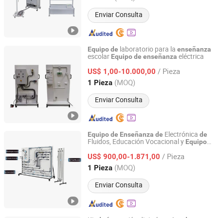
Enviar Consulta
laboratorio para la
Equipo
de
enseñanza
escolar
eléctrica
Equipo
de
enseñanza
Jinan Should Shine Didactic Equipment Co., Ltd.
/ Pieza
US$ 1,00-10.000,00
Shandong, China
Desde 2013
(MOQ)
1 Pieza
Enviar Consulta
Electrónica
Equipo
de
Enseñanza
de
de
Fluidos, Educación Vocacional y
Equipo
Peigao Technology (Guangzhou) Co., Ltd.
Experimental
Mecánica
Fluidos
de
de
/ Pieza
US$ 900,00-1.871,00
Guangdong, China
Desde 2025
(MOQ)
1 Pieza
Enviar Consulta