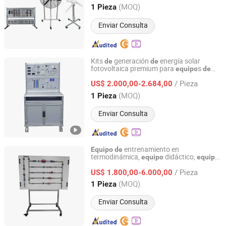
Shandong, China
Desde 2013
(MOQ)
1 Pieza
Enviar Consulta
Kits
generación
energía solar
de
de
fotovoltaica premium para
s
equipo
de
Peigao Technology (Guangzhou) Co., Ltd.
fácil instalación
enseñanza
de
/ Pieza
US$ 2.000,00-2.684,00
Guangdong, China
Desde 2025
(MOQ)
1 Pieza
Enviar Consulta
entrenamiento en
Equipo
de
termodinámica,
didáctico,
equipo
equipo
Jinan Should Shine Didactic Equipment Co., Ltd.
, entrenador
de
enseñanza
de
/ Pieza
transferencia
calor
US$ 1.800,00-6.000,00
de
Shandong, China
Desde 2013
(MOQ)
1 Pieza
Enviar Consulta