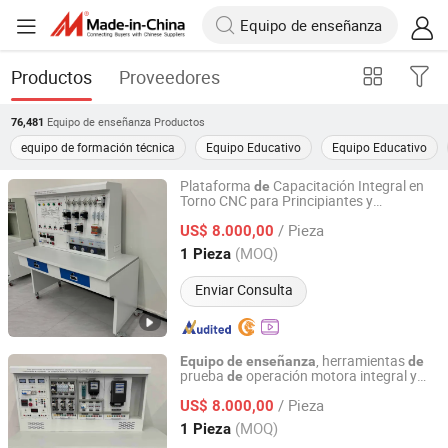
Productos
Proveedores
Equipo de enseñanza
Productos
76,481
equipo de formación técnica
Equipo Educativo
Equipo Educativo
Plataforma
Capacitación Integral en
de
Torno CNC para Principiantes y
Peigao Technology (Guangzhou) Co., Ltd.
Profesionales
s
Equipo
de
Enseñanza
/ Pieza
US$ 8.000,00
Guangdong, China
Desde 2025
(MOQ)
1 Pieza
Enviar Consulta
, herramientas
Equipo
de
enseñanza
de
prueba
operación motora integral y
de
Peigao Technology (Guangzhou) Co., Ltd.
entrenamiento
ensamblaje, dispositivo
de
/ Pieza
entrenamiento para ensamblaje y
US$ 8.000,00
de
prueba
operación
motores
de
de
Guangdong, China
Desde 2025
(MOQ)
1 Pieza