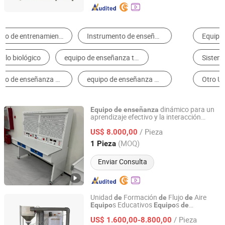
Equipo de Entrenamiento de Mecatrónica
Maquinaria de Elaboración de Fruta y Verdura)
Sistema de Distribución de Pegamento
Modelo de Enseñanza
Otro Utensilio Demostrativo y de Enseñador
Otra Maquinaria y Maquinaria de Procesamiento
dinámico para un
Equipo
de
enseñanza
aprendizaje efectivo y la interacción
Peigao Technology (Guangzhou) Co., Ltd.
estudiantil
/ Pieza
US$ 8.000,00
Guangdong, China
Desde 2025
(MOQ)
1 Pieza
Enviar Consulta
Unidad
Formación
Flujo
Aire
de
de
de
s Educativos
s
Equipo
Equipo
de
Jinan Should Shine Didactic Equipment Co., Ltd.
Formación Profesional
s
Equipo
de
/ Pieza
US$ 1.600,00-8.800,00
Enseñanza