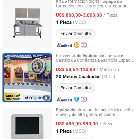
Kit
formación digital,
de
equipo
de
formación en electrónica, entrenador
Jinan Should Shine Didactic Equipment Co., Ltd.
electrónico,
equipo
de
enseñanza
/ Pieza
US$ 800,00-3.000,00
Shandong, China
Desde 2013
(MOQ)
1 Pieza
Enviar Consulta
Proveedor
s
Juego
de
Equipo
de
de
Castillo
Confianza
sarrolla Espacios
de
De
Guangdong Dileni Cultural Tourism Industry Development
Castillo Inmersivos Diversificados
de
Co., Ltd.
/ Metro Cuadrado
Equipados con Talleres Hechos a Mano y
US$ 58,64-120,89
Áreas
Puzzles
de
Enseñanza
de
(MOQ)
20 Metros Cuadrados
Intelectuales
Guangdong, China
Desde 2025
Enviar Consulta
ultrasonido médico
diseño
Equipo
de
de
nuevo y
alta gama, eficiente,
de
Somatech Medical Co., Ltd.
compacto y que ahorra espacio para la
/ Pieza
y formación médica
US$ 499,00-999,00
enseñanza
Sichuan, China
Desde 2020
(MOQ)
1 Pieza