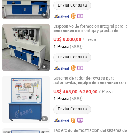
Enviar Consulta
Dispositivo
formación integral para la
de
montaje y prueba
enseñanza
de
de
Peigao Technology (Guangzhou) Co., Ltd.
motores
/ Pieza
US$ 8.000,00
Guangdong, China
Desde 2025
(MOQ)
1 Pieza
Enviar Consulta
Sistema
radar
reversa para
de
de
automóviles,
con
equipo
de
enseñanza
Guangzhou Sanxiang Teaching Apparatus Co., Ltd.
diagnóstico
fallas
de
/ Pieza
US$ 465,00-6.260,00
Guangdong, China
Desde 2023
(MOQ)
1 Pieza
Enviar Consulta
Tablero
mostración
l sistema
de
de
de
de