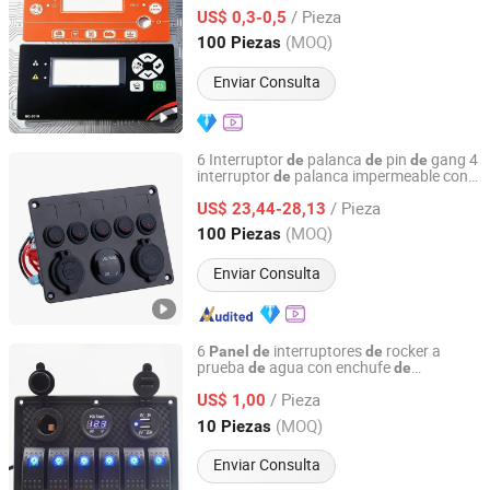
adhesivo y
membrana para
panel
de
/ Pieza
terminal
quiosco al aire libre, resistente
US$ 0,3-0,5
de
a las inclemencias
l tiempo
de
Guangdong, China
Desde 2025
(MOQ)
100 Piezas
Enviar Consulta
6 Interruptor
palanca
pin
gang 4
de
de
de
interruptor
palanca impermeable con
de
YUEQING AIBEIKEN ELECTRIC CO., LTD.
LED dual encendido-apagado en
panel
/ Pieza
con voltímetro y
cargador USB
US$ 23,44-28,13
panel
de
dual para coche
Zhejiang, China
Desde 2019
(MOQ)
100 Piezas
Enviar Consulta
6
interruptores
rocker a
Panel
de
de
prueba
agua con enchufe
de
de
Dongguan Maiyu Electronics Co., Ltd.
encen
dor
cigarrillos, DC 5V 3.1A
de
de
/ Pieza
Cargador USB dual, voltímetro, fusible
US$ 1,00
de
cuchilla para automóvil, barco,
Guangdong, China
Desde 2015
(MOQ)
10 Piezas
motocicleta
Enviar Consulta