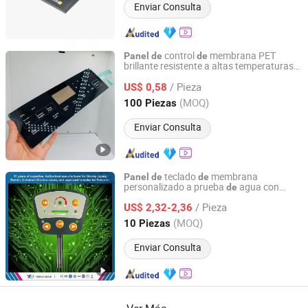
Enviar Consulta
control
membrana PET
Panel
de
de
brillante resistente a altas temperaturas
Xiamen Xinbixi Electronic Technology Co., Ltd
para tostadora
pan
de
/ Pieza
US$ 0,58
Fujian, China
Desde 2024
(MOQ)
100 Piezas
Enviar Consulta
teclado
membrana
Panel
de
de
personalizado a prueba
agua con
de
Shenzhen Yizexin Technology Co., Ltd.
botón pulsador táctil
/ Pieza
US$ 2,32-2,36
Guangdong, China
Desde 2017
(MOQ)
10 Piezas
Enviar Consulta