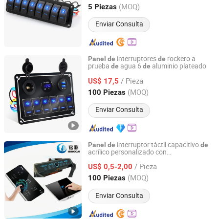
Camper
Zhejiang, China
Desde 2012
(MOQ)
5 Piezas
Enviar Consulta
interruptores
rockero a
Panel
de
de
prueba
agua 6
aluminio plateado
de
de
Dongguan Maiyu Electronics Co., Ltd.
/ Pieza
US$ 17,5
Guangdong, China
Desde 2015
(MOQ)
100 Piezas
Enviar Consulta
interruptor táctil capacitivo
Panel
de
de
acrílico personalizado con
Xiamen Mingcai Electronic Technology Co., Ltd.
superposiciones gráficas impresas en
/ Pieza
pantalla
US$ 0,5-2,00
Fujian, China
Desde 2021
(MOQ)
100 Piezas
Enviar Consulta