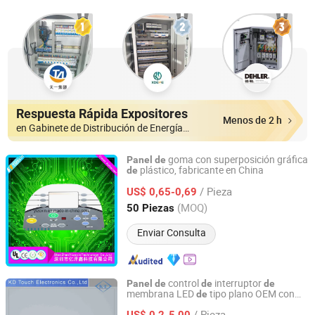
Respuesta Rápida Expositores
Menos de 2 h
en Gabinete de Distribución de Energía y Caja
goma con superposición gráfica
Panel
de
plástico, fabricante en China
de
Shenzhen Yizexin Technology Co., Ltd.
/ Pieza
US$ 0,65-0,69
Guangdong, China
Desde 2017
(MOQ)
50 Piezas
Enviar Consulta
control
interruptor
Panel
de
de
de
membrana LED
tipo plano OEM con
de
Kay-EE Membrane Keyboard Switch Co., Ltd.
ventana transparente
/ Pieza
US$ 0,2-5,00