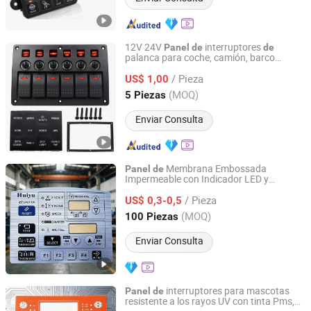
12V 24V
interruptores
Panel
de
de
palanca para coche, camión, barco
Dongguan Maiyu Electronics Co., Ltd.
marino
/ Pieza
US$ 1,00
Guangdong, China
Desde 2015
(MOQ)
5 Piezas
Enviar Consulta
Membrana Embossada
Panel
de
Impermeable con Indicador LED y
Guangzhou Linyee Co., Ltd
Interruptor
Membrana para Unidad
de
de
/ Pieza
Control
Lavadora
Tamaño Exacto
US$ 0,3-0,5
de
de
Guangdong, China
Desde 2025
(MOQ)
100 Piezas
Enviar Consulta
interruptores para mascotas
Panel
de
resistente a los rayos UV con tinta Pms,
Guangzhou Linyee Co., Ltd