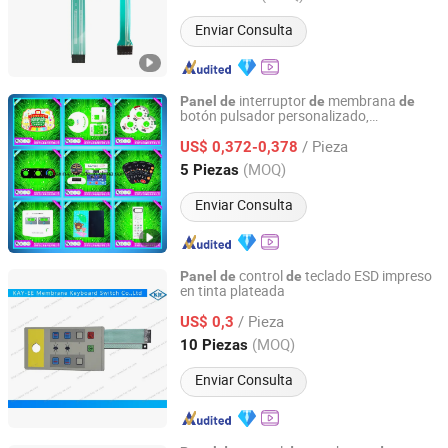
Enviar Consulta
interruptor
membrana
Panel
de
de
de
botón pulsador personalizado,
Shenzhen Yizexin Technology Co., Ltd.
impermeable y dura
ro
de
/ Pieza
US$ 0,372-0,378
Guangdong, China
Desde 2017
(MOQ)
5 Piezas
Enviar Consulta
control
teclado ESD impreso
Panel
de
de
en tinta plateada
Kay-EE Membrane Keyboard Switch Co., Ltd.
/ Pieza
US$ 0,3
Guangdong, China
Desde 2017
(MOQ)
10 Piezas
Enviar Consulta