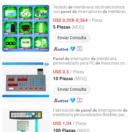
Teclado
membrana táctil electrónica
de
con
interruptores
membrana
panel
de
de
Shenzhen Yizexin Technology Co., Ltd.
y cúpula metálica
/ Pieza
US$ 0,358-0,364
Guangdong, China
Desde 2017
(MOQ)
5 Piezas
Enviar Consulta
interruptor
membrana
Panel
de
de
personalizado para PC
mascotas con
de
Kay-EE Membrane Keyboard Switch Co., Ltd.
relieve en los botones
/ Pieza
US$ 0,3
Guangdong, China
Desde 2017
(MOQ)
10 Piezas
Enviar Consulta
Fabricación
interruptores
de
panel
de
de
membrana personalizados flexibles para
Xiamen Xinbixi Electronic Technology Co., Ltd
equipos médicos
/ Pieza
US$ 1,04
Fujian, China
Desde 2024
(MOQ)
100 Piezas