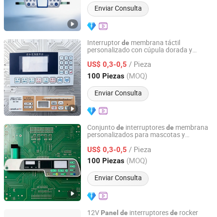
Enviar Consulta
Interruptor
membrana táctil
de
personalizado con cúpula dorada y
Guangzhou Linyee Co., Ltd
superposición gráfica
PET y
de
panel
de
/ Pieza
control
PC para bomba
infusión
US$ 0,3-0,5
de
de
médica estrictamente verificado
Guangdong, China
Desde 2025
(MOQ)
100 Piezas
Enviar Consulta
Conjunto
interruptores
membrana
de
de
personalizados para mascotas y
Guangzhou Linyee Co., Ltd
superposición gráfica, cable
cinta y
de
/ Pieza
control
PC para teclado
US$ 0,3-0,5
panel
de
de
de
escáner ultrasónico compacto
Guangdong, China
Desde 2025
(MOQ)
100 Piezas
Enviar Consulta
12V
interruptores
rocker
Panel
de
de