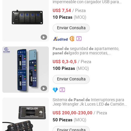
impermeable con cargador USB para
Huizhou Yeming Electronic Co., Ltd
barcos
/ Pieza
US$ 7,54
Guangdong, China
Desde 2026
(MOQ)
10 Piezas
Enviar Consulta
seguridad
apartamento,
Panel
de
de
lgado para mascotas,
panel
de
Guangzhou Linyee Co., Ltd
superposición gráfica,
panel
de
/ Pieza
interruptor
membrana,
US$ 0,3-0,5
de
panel
de
control
acceso
de
Guangdong, China
Desde 2025
(MOQ)
100 Piezas
Enviar Consulta
Sistema
Interruptores para
de
Panel
de
Jeep Wrangler Jk Luces LED
Camión
de
Dongguan Maiyu Electronics Co., Ltd.
Winch Sp-8100
/ Pieza
US$ 200,00-230,00
Guangdong, China
Desde 2015
(MOQ)
50 Piezas
Enviar Consulta