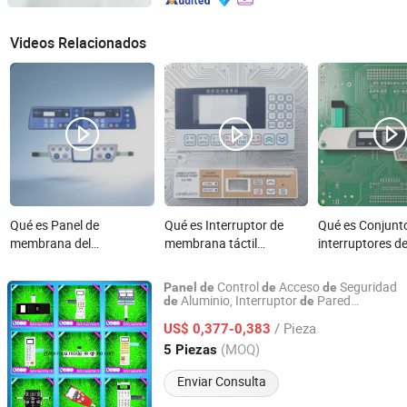
Videos Relacionados
Qué es Panel de
Qué es Interruptor de
Qué es Conjunt
membrana del
membrana táctil
interruptores d
interruptor, panel del
personalizado con
membrana
infusor, panel del gráfico
cúpula dorada y
personalizados
Control
Acceso
Seguridad
Panel
de
de
de
médico impermeable de
superposición gráfica de
mascotas y
Aluminio, Interruptor
Pared
de
de
Shenzhen Yizexin Technology Co., Ltd.
Eléctrico
película delgada
PET y panel de control de
superposición g
/ Pieza
US$ 0,377-0,383
PC para bomba de
cable de cinta y
Guangdong, China
Desde 2017
(MOQ)
5 Piezas
infusión médica
control de PC p
estrictamente verificado
teclado de escá
Enviar Consulta
ultrasónico co