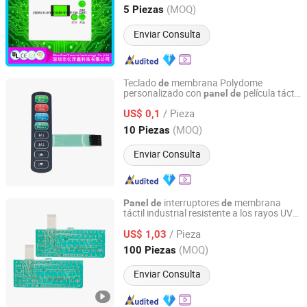
Guangdong, China
Desde 2017
(MOQ)
5 Piezas
Enviar Consulta
Teclado
membrana Polydome
de
personalizado con
película táctil
panel
de
Kay-EE Membrane Keyboard Switch Co., Ltd.
teclado en relieve
de
/ Pieza
US$ 0,1
Guangdong, China
Desde 2017
(MOQ)
10 Piezas
Enviar Consulta
interruptores
membrana
Panel
de
de
táctil industrial resistente a los rayos UV
Xiamen Xinbixi Electronic Technology Co., Ltd
para exteriores personalizado
/ Pieza
US$ 1,03
Fujian, China
Desde 2024
(MOQ)
100 Piezas
Enviar Consulta