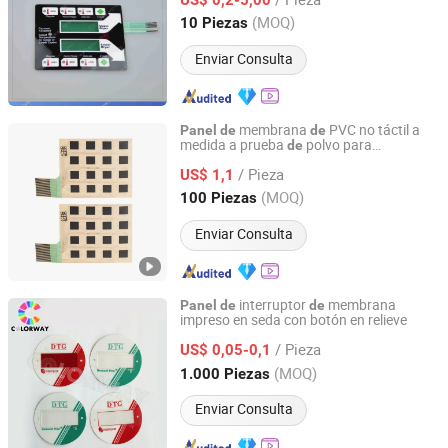
Guangdong, China
Desde 2017
(MOQ)
10 Piezas
Enviar Consulta
membrana
PVC no táctil a
Panel
de
de
medida a prueba
polvo para
de
Xiamen Xinbixi Electronic Technology Co., Ltd
electrodomésticos
/ Pieza
US$ 1,1
Fujian, China
Desde 2024
(MOQ)
100 Piezas
Enviar Consulta
interruptor
membrana
Panel
de
de
impreso en seda con botón en relieve
Hunan Colorway Technology Co., Ltd.
/ Pieza
US$ 0,05-0,1
Hunan, China
Desde 2018
(MOQ)
1.000 Piezas
Enviar Consulta