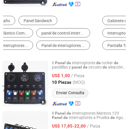
Gabinete de Distribución de Energía y Caja
Interruptor de Butón
Interruptor de Membrana
Aparamenta
Pantalla Táctil
Interruptor Inteligente
6
interruptores
rocker
Panel
de
de
de
pandillas y
circuito
aleación
panel
de
de
Dongguan Maiyu Electronics Co., Ltd.
aluminio con enchufe
encen
dor
de
de
de
/ Pieza
cigarrillos, voltímetro y cargador USB
US$ 1,00
de
para coche, barco marino y motocicleta
Guangdong, China
Desde 2015
(MOQ)
10 Piezas
Enviar Consulta
8
Interruptores Marinos 12V
Panel
de
Interruptores a Prueba
Agua
Panel
de
de
Yueqing Daier Electron Co., Ltd.
con Luz LED Azul SPST para Barcos,
/ Pieza
Automóviles, RV, Camiones, Vehículos
US$ 17,85-22,00