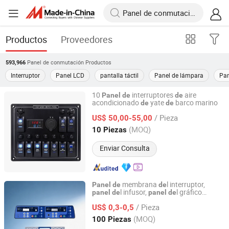
Productos
Proveedores
Panel de conmutación
Productos
593,966
Interruptor
Panel LCD
pantalla táctil
Panel de lámpara
Pan
10
interruptores
aire
Panel
de
de
acondicionado
yate
barco marino
de
de
Dongguan Maiyu Electronics Co., Ltd.
/ Pieza
US$ 50,00-55,00
Guangdong, China
Desde 2015
(MOQ)
10 Piezas
Enviar Consulta
membrana
l interruptor,
Panel
de
de
l infusor,
l gráfico
panel
de
panel
de
Guangzhou Linyee Co., Ltd
médico impermeable
película
lgada
de
de
/ Pieza
US$ 0,3-0,5
Guangdong, China
Desde 2025
(MOQ)
100 Piezas