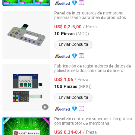
interruptores
membrana
Panel
de
de
personalizado para línea
productos
de
Kay-EE Membrane Keyboard Switch Co., Ltd.
/ Pieza
US$ 0,2-5,00
Guangdong, China
Desde 2017
(MOQ)
10 Piezas
Enviar Consulta
Fabricación
registradores
datos
de
de
de
poliéster sellados con domo
acero
de
Xiamen Xinbixi Electronic Technology Co., Ltd
inoxidable,
interruptores
panel
de
de
/ Pieza
membrana marina
US$ 1,06
Fujian, China
Desde 2024
(MOQ)
100 Piezas
Enviar Consulta
control
superposición gráfica
Panel
de
de
con interruptor
membrana
de
Shenzhen Yizexin Technology Co., Ltd.
/ Pieza
US$ 0,34-0,4