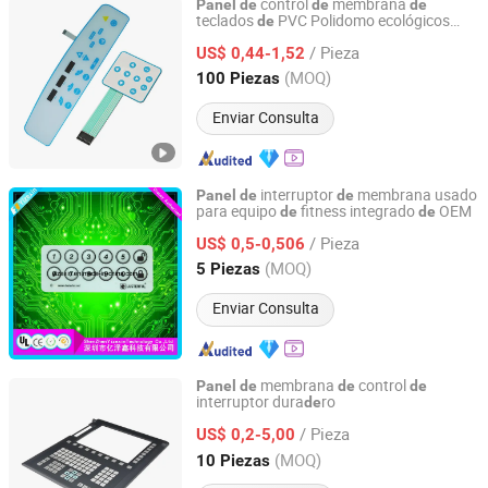
control
membrana
Panel
de
de
de
teclados
PVC Polidomo ecológicos
de
Xiamen Xinbixi Electronic Technology Co., Ltd
personalizados para cocinar y hornear
/ Pieza
US$ 0,44-1,52
Fujian, China
Desde 2024
(MOQ)
100 Piezas
Enviar Consulta
interruptor
membrana usado
Panel
de
de
para equipo
fitness integrado
OEM
de
de
Shenzhen Yizexin Technology Co., Ltd.
/ Pieza
US$ 0,5-0,506
Guangdong, China
Desde 2017
(MOQ)
5 Piezas
Enviar Consulta
membrana
control
Panel
de
de
de
interruptor dura
ro
de
Kay-EE Membrane Keyboard Switch Co., Ltd.
/ Pieza
US$ 0,2-5,00
Guangdong, China
Desde 2017
(MOQ)
10 Piezas