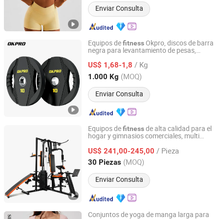
Enviar Consulta
Equipos de
Okpro, discos de barra
fitness
negra para levantamiento de pesas,
Nantong Ok Sporting Co., Ltd.
placas de peso de gimnasio de PU
/ Kg
US$ 1,68-1,8
Jiangsu, China
Desde 2021
(MOQ)
1.000 Kg
Enviar Consulta
Equipos de
de alta calidad para el
fitness
hogar y gimnasios comerciales, multi
DEQING SISTER SPORTS CO., LTD.
gimnasios con cuatro estaciones,
/ Pieza
máquinas de gimnasio, equipos
US$ 241,00-245,00
deportivos
Zhejiang, China
Desde 2015
(MOQ)
30 Piezas
Enviar Consulta
Conjuntos de yoga de manga larga para