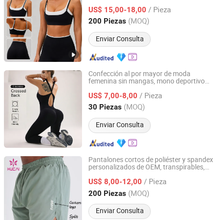
Ajustables Sujetador Deportivo de Doble
/ Pieza
Capa Leggings de Yoga 2 Piezas
US$ 15,00-18,00
Conjunto de Ejercicio de Yoga
Guangdong, China
Desde 2019
(MOQ)
200 Piezas
Enviar Consulta
Confección al por mayor de moda
femenina sin mangas, mono deportivo
Laoling Hairui Garment Co., Ltd.
transpirable para gimnasio, control sólido
/ Pieza
para yoga
US$ 7,00-8,00
Shandong, China
Desde 2026
(MOQ)
30 Piezas
Enviar Consulta
Pantalones cortos de poliéster y spandex
personalizados de OEM, transpirables,
Dongguan Humen Hucai Garment Co., Ltd.
con cordón, ropa activa atlética para
/ Pieza
correr, entrenamiento y
s, ropa de
US$ 8,00-12,00
deporte
para hombres en el gimnasio
fitness
Guangdong, China
Desde 2019
(MOQ)
200 Piezas
Enviar Consulta