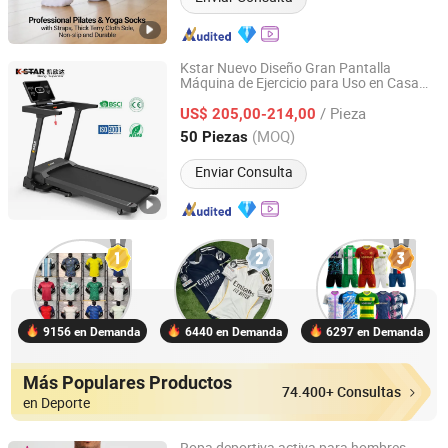
Kstar Nuevo Diseño Gran Pantalla
Máquina de Ejercicio para Uso en Casa
Xiamen Kstar Sports Co., Ltd.
Cinta de Correr Deportiva Cinta de Correr
/ Pieza
Motorizada
US$ 205,00-214,00
Fujian, China
Desde 2026
(MOQ)
50 Piezas
Enviar Consulta
9156 en Demanda
6440 en Demanda
6297 en Demanda
Más Populares Productos
74.400+ Consultas
en Deporte