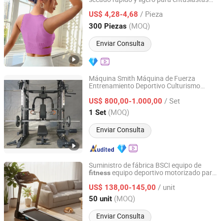
Ningbo tripleyoga Co., Ltd.
del
fitness
/ Pieza
US$ 4,28-4,68
Zhejiang, China
Desde 2025
(MOQ)
300 Piezas
Enviar Consulta
Máquina Smith Máquina de Fuerza
Entrenamiento Deportivo Culturismo
Zibo Qingtian Machinery Factory
Equipo de Gimnasio Multifuncional
/ Set
Equipo de
US$ 800,00-1.000,00
Fitness
Shandong, China
Desde 2025
(MOQ)
1 Set
Enviar Consulta
Suministro de fábrica BSCI equipo de
equipo deportivo motorizado para
fitness
Xiamen Kstar Sports Co., Ltd.
el hogar cinta de correr
/ unit
US$ 138,00-145,00
Fujian, China
Desde 2026
(MOQ)
50 unit
Enviar Consulta