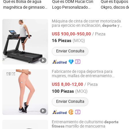
Qué es Bolsa de agua
Qué es ODM Hucai Con
Qué es Equipos 
magnética de gimnasio
Logo Personalizado
Okpro, discos d
de moda, bolsa de
Ropa Deportiva Mujeres
negra para
almacenamiento para
Gimnasio Correr
levantamiento 
Máquina de cinta de correr motorizada
teléfono deportivo
Sujetador Deportivo con
placas de peso 
para ejercicio en inclinación,
y
deporte
All Universe Fitness Technology (Qingdao) Co., Ltd.
en el gimnasio
fitness
multifuncional, bolsa
Tiras en Y y Pantalones
gimnasio de PU
/ Pieza
US$ 930,00-950,00
cruzada portátil para
Cortos de Cintura
Shandong, China
Desde 2022
(MOQ)
16 Piezas
fitness
Cruzada 2 Piezas
Conjunto de Yoga
Enviar Consulta
Entrenamiento
Fabricante de ropa deportiva para
mujeres, mallas de entrenamiento
Dongguan Edee Apparel Co., Ltd.
personalizadas OEM ODM
/ Pieza
US$ 8,00-12,00
Guangdong, China
Desde 2025
(MOQ)
100 Piezas
Enviar Consulta
Entrenamiento de culturismo
deporte
martillo de mancuerna
fitness
Taian City Konmeida Fitness Co, Ltd.