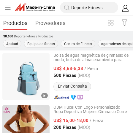
Productos
Proveedores
Deporte Fitness
Productos
38,630
Aptitud
Equipo de fitness
Centro de Fitness
agarraderas de equi
Bolsa de agua magnética de gimnasio de
moda, bolsa de almacenamiento para
Xiamen Daysun Industrial Co., Ltd.
teléfono deportivo multifuncional, bolsa
/ Pieza
cruzada portátil para
US$ 4,68-5,38
fitness
Fujian, China
Desde 2012
(MOQ)
500 Piezas
Enviar Consulta
ODM Hucai Con Logo Personalizado
Ropa Deportiva Mujeres Gimnasio Correr
Dongguan Humen Hucai Garment Co., Ltd.
Sujetador Deportivo con Tiras en Y y
/ Pieza
Pantalones Cortos de Cintura Cruzada 2
US$ 15,00-18,00
Piezas Conjunto de Yoga Entrenamiento
Guangdong, China
Desde 2019
(MOQ)
200 Piezas