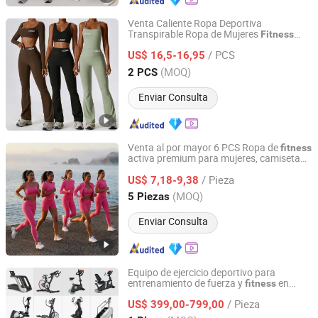
Venta Caliente Ropa Deportiva
Transpirable Ropa de Mujeres
Fitness
Xiamen Mega Garment Co., Ltd.
Venta al por Mayor Ropa de Yoga para
/ PCS
Mujeres
US$ 16,5-16,95
Fujian, China
Desde 2022
(MOQ)
2 PCS
Enviar Consulta
Venta al por mayor 6 PCS Ropa de
fitness
activa premium para mujeres, camiseta
Dongguan Tianchen Garment Technology Co., Ltd.
ajustada + sujetador deportivo +
/ Pieza
pantalones cortos de ciclista + leggings
US$ 7,18-9,38
de yoga + chaqueta superior conjunto de
Guangdong, China
Desde 2012
(MOQ)
5 Piezas
entrenamiento
Enviar Consulta
Equipo de ejercicio deportivo para
entrenamiento de fuerza y
en
fitness
GuangZhou BFT Fitness CO.,LTD
gimnasio interior
/ Pieza
US$ 399,00-799,00