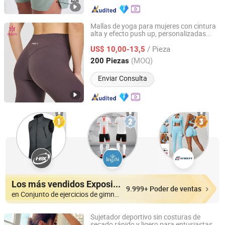
Mallas de yoga para mujeres con cintura
alta y efecto push up, personalizadas
Dongguan Humen Hucai Garment Co., Ltd.
para
y entrenamiento en el
fitness
/ Pieza
gimnasio
US$ 10,00-13,5
Guangdong, China
Desde 2019
(MOQ)
200 Piezas
Enviar Consulta
Los más vendidos Expositores
9.999+ Poder de ventas
en Conjunto de ejercicios de gimnasio
Sujetador deportivo sin costuras de
secado rápido y ligero para entusiastas