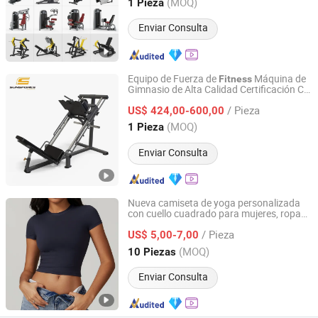
Guangdong, China
Desde 2015
(MOQ)
1 Pieza
Enviar Consulta
Equipo de Fuerza de
Máquina de
Fitness
Gimnasio de Alta Calidad Certificación CE
Qingdao Juyuan Fitness Technology Co., Ltd.
En957 Máquina Deportiva Life Sentado
/ Pieza
en Cuclillas Prensa de Piernas Precio con
US$ 424,00-600,00
45 Grado
Shandong, China
Desde 2022
(MOQ)
1 Pieza
Enviar Consulta
Nueva camiseta de yoga personalizada
con cuello cuadrado para mujeres, ropa
Shenzhen YJS Trading Co., Ltd.
deportiva, moda
fitness
/ Pieza
US$ 5,00-7,00
Guangdong, China
Desde 2026
(MOQ)
10 Piezas
Enviar Consulta