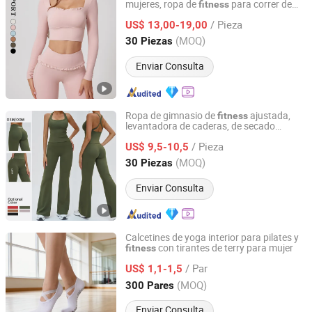
mujeres, ropa de
para correr de
fitness
Laoling Hairui Garment Co., Ltd.
secado rápido
/ Pieza
US$ 13,00-19,00
Shandong, China
Desde 2026
(MOQ)
30 Piezas
Enviar Consulta
Ropa de gimnasio de
ajustada,
fitness
levantadora de caderas, de secado
Laoling Hairui Garment Co., Ltd.
rápido, transpirable, de cintura alta, que
/ Pieza
adelgaza, elegante, pantalones de yoga
US$ 9,5-10,5
de pierna ancha
Shandong, China
Desde 2026
(MOQ)
30 Piezas
Enviar Consulta
Calcetines de yoga interior para pilates y
con tirantes de terry para mujer
fitness
Foshan Dongsheng Hengda International Trading Co., Ltd
/ Par
US$ 1,1-1,5
Guangdong, China
Desde 2026
(MOQ)
300 Pares
Enviar Consulta