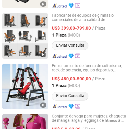
Fabricante de equipos de gimnasio
comerciales de alta calidad de
GuangZhou BFT Fitness CO.,LTD
Guangzhou Bft, máquina de
para
fitness
/ Pieza
entrenamiento de fuerza completa para
US$ 399,00-799,00
gimnasio y club deportivo
Guangdong, China
Desde 2015
(MOQ)
1 Pieza
Enviar Consulta
Entrenamiento de fuerza de culturismo,
rack de potencia, equipo deportivo,
Shandong Coolbuild Fitness Equipment Co., Ltd
ejercicio, máquina multifuncional
/ Pieza
comercial de gimnasio
US$ 480,00-500,00
Shandong, China
Desde 2024
(MOQ)
1 Pieza
Enviar Consulta
Conjunto de yoga para mujeres, chaqueta
de manga larga y leggings de
al
fitness
Hangzhou Sheva Garment Co., Ltd
por mayor
/ Piece