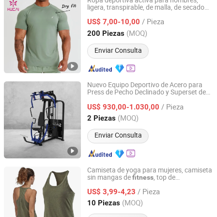
Ropa deportiva activa para hombres,
ligera, transpirable, de malla, de secado
Dongguan Humen Hucai Garment Co., Ltd.
rápido, ideal para entrenamiento y
/ Pieza
running
US$ 7,00-10,00
Guangdong, China
Desde 2019
(MOQ)
200 Piezas
Enviar Consulta
Nuevo Equipo Deportivo de Acero para
Press de Pecho Declinado y Superset de
Shandong Yuwei Fitness Equipment Co., Ltd
Pec con Equipamiento de
y
Fitness
/ Pieza
Agarraderas Multifuncionales
US$ 930,00-1.030,00
Shandong, China
Desde 2026
(MOQ)
2 Piezas
Enviar Consulta
Camiseta de yoga para mujeres, camiseta
sin mangas de
, top de
fitness
Ningbo tripleyoga Co., Ltd.
entrenamiento para correr, chaleco de
/ Pieza
gimnasio para damas
US$ 3,99-4,23
Zhejiang, China
Desde 2025
(MOQ)
10 Piezas