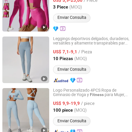
US$ 5,9-23,00
Zhejiang, China
Desde 2024
(MOQ)
3 Piece
Enviar Consulta
Leggings deportivos delgados, duraderos,
versátiles y altamente transpirables para
Shenzhen YJS Trading Co., Ltd.
entrenamiento de
fitness
/ Pieza
US$ 7,1-9,1
Guangdong, China
Desde 2026
(MOQ)
10 Piezas
Enviar Consulta
Logo Personalizado 4PCS Ropa de
Gimnasio de Yoga y
para Mujer,
Fitness
Dongguan Ume Trade Co., Ltd.
Sujetadores Deportivos de Alto Impacto +
/ piece
Chaqueta de Entrenamiento en el
US$ 9,9-19,9
Gimnasio + Pantalones Cortos Biker de
Guangdong, China
Desde 2023
(MOQ)
100 piece
Cintura Alta a Prueba de Choques +
Leggings
Enviar Consulta