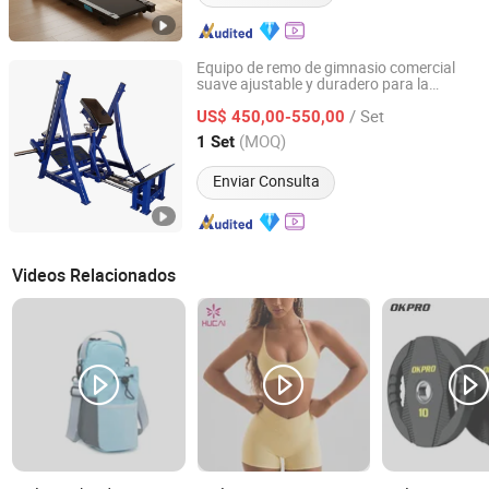
Equipo de remo de gimnasio comercial
suave ajustable y duradero para la
Dezhou TOP Fitness Equipment Co., Ltd.
espalda
/ Set
US$ 450,00-550,00
Shandong, China
Desde 2021
(MOQ)
1 Set
Enviar Consulta
Videos Relacionados