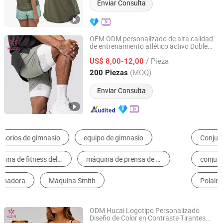
Enviar Consulta
OEM ODM personalizado de alta calidad
de entrenamiento atlético activo Doble
Dongguan Humen Hucai Garment Co., Ltd.
capa Bolsillos para hombre 2 en 1
/ Pieza
ejercicio deportivo deportivo de running
US$ 8,00-12,00
Gimnasio Pantalones cortos
Guangdong, China
Desde 2019
(MOQ)
200 Piezas
Enviar Consulta
Conjunto de ejercicios de gimnasio
Equipo de Entrenamiento de Fuerza
conjunto de yoga
Sujetador deportivo
Polainas de Yoga
Ropa de ciclismo
ODM Hucai Logotipo Personalizado
Diseño de Color en Contraste Tirantes
Dongguan Humen Hucai Garment Co., Ltd.