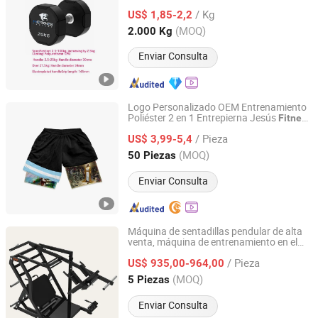
/ Kg
US$ 1,85-2,2
Shandong, China
Desde 2020
(MOQ)
2.000 Kg
Enviar Consulta
Logo Personalizado OEM Entrenamiento
Poliéster 2 en 1 Entrepierna Jesús
Fitness
Shijiazhuang Aishangxin Imp&Exp Co., Ltd.
Bolsillo Sudor Unisex
Baloncesto
Deporte
/ Pieza
Shorts de Malla para Hombres Gimnasio
US$ 3,99-5,4
Hebei, China
Desde 2026
(MOQ)
50 Piezas
Enviar Consulta
Máquina de sentadillas pendular de alta
venta, máquina de entrenamiento en el
Shanghai Emprise Health Technology Co., Ltd
gimnasio, equipo de
, equipo de
fitness
/ Pieza
gimnasio, sentadilla pendular
US$ 935,00-964,00
Shanghai, China
Desde 2025
(MOQ)
5 Piezas
Enviar Consulta