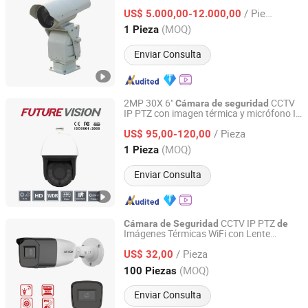
largo alcance
de
seguridad
/ Pieza
US$ 5.000,00-12.000,00
Shandong, China
Desde 2010
(MOQ)
1 Pieza
Enviar Consulta
2MP 30X 6"
CCTV
Cámara
de
seguridad
IP PTZ con imagen térmica y micrófono IR
Shanghai Future Vision Technology Co., Ltd.
para exteriores
/ Pieza
US$ 95,00-120,00
Shanghai, China
Desde 2022
(MOQ)
1 Pieza
Enviar Consulta
CCTV IP PTZ
Cámara
de
Seguridad
de
Imágenes Térmicas WiFi con Lente
Shanghai Future Vision Technology Co., Ltd.
Varifocal Bullet 2MP Manual Distancia IR
/ Pieza
40m
US$ 32,00
Shanghai, China
Desde 2022
(MOQ)
100 Piezas
Enviar Consulta