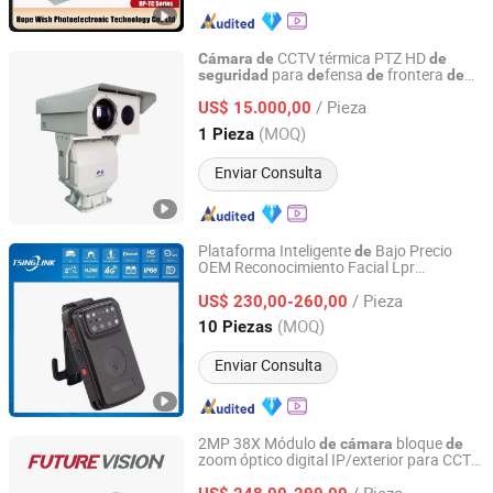
CCTV térmica PTZ HD
Cámara
de
de
para
fensa
frontera
seguridad
de
de
de
Shandong Sheenrun Optics & Electronics Co., Ltd.
largo alcance
/ Pieza
US$ 15.000,00
Shandong, China
Desde 2010
(MOQ)
1 Pieza
Enviar Consulta
Plataforma Inteligente
Bajo Precio
de
OEM Reconocimiento Facial Lpr
Anhui Tsinglink Information Technology Co., Ltd.
Patrullero
Cámara
de
Seguridad
/ Pieza
Megapíxel WiFi 4G
US$ 230,00-260,00
Anhui, China
Desde 2018
(MOQ)
10 Piezas
Enviar Consulta
2MP 38X Módulo
bloque
de
cámara
de
zoom óptico digital IP/exterior para CCTV
Shanghai Future Vision Technology Co., Ltd.
PTZ tipo domo
de
seguridad
/ Pieza