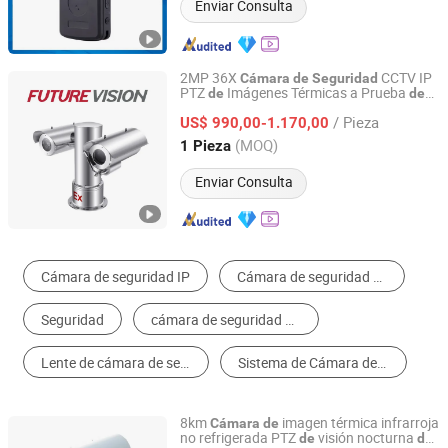
Enviar Consulta
2MP 36X
CCTV IP
Cámara
de
Seguridad
PTZ
Imágenes Térmicas a Prueba
de
de
Shanghai Future Vision Technology Co., Ltd.
Explosiones ATEX
/ Pieza
US$ 990,00-1.170,00
Shanghai, China
Desde 2022
(MOQ)
1 Pieza
Enviar Consulta
Cámara de CCTV
Cámara de Perspectiva Trasera de Auto
Monitor de Retrovisor de Coche
Cámara Domo
Sistema de Monitoreo y Software
Caja Negra para Auto
8km
imagen térmica infrarroja
Cámara
de
no refrigerada PTZ
visión nocturna
de
de
Shandong Sheenrun Optics & Electronics Co., Ltd.