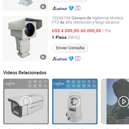
1024X768
vigilancia térmica
Cámara
de
PTZ
alta resolución y largo alcance
de
Shandong Sheenrun Optics & Electronics Co., Ltd.
/ Pieza
US$ 4.000,00-60.000,00
Shandong, China
Desde 2010
(MOQ)
1 Pieza
Enviar Consulta
Videos Relacionados