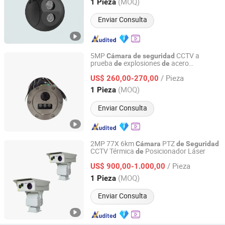
Jiangsu, China
Desde 2025
(MOQ)
1 Pieza
Enviar Consulta
5MP
CCTV a
Cámara
de
seguridad
prueba
explosiones
acero
de
de
Fuzhou Xuzhuo Electronic Technology Co., Ltd.
inoxidable con red IP
infrarrojos
de
/ Pieza
US$ 260,00-270,00
Fujian, China
Desde 2026
(MOQ)
1 Pieza
Enviar Consulta
2MP 77X 6km
PTZ
Cámara
de
Seguridad
CCTV Térmica
Posicionador Láser
de
Fuzhou Xuzhuo Electronic Technology Co., Ltd.
/ Pieza
US$ 900,00-1.000,00
Fujian, China
Desde 2026
(MOQ)
1 Pieza
Enviar Consulta