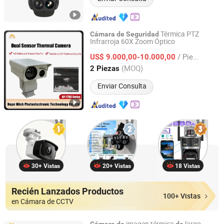
Térmica PTZ
Cámara
de
Seguridad
Infrarroja 60X Zoom Óptico
Jinan Hope Wish Photoelectronic Technology Co., Ltd.
/ Pieza
US$ 9.000,00-10.000,00
Shandong, China
Desde 2015
(MOQ)
2 Piezas
Enviar Consulta
30+ Vistas
20+ Vistas
18 Vistas
Recién Lanzados Productos
100+ Vistas
en Cámara de CCTV