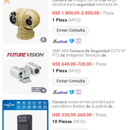
imagen térmica
largo
Cámara
de
de
alcance para
montada en
seguridad
Jinan Hope Wish Photoelectronic Technology Co., Ltd.
vehículo 4G
/ Pieza
US$ 1.800,00-2.000,00
Shandong, China
Desde 2015
(MOQ)
1 Pieza
Enviar Consulta
2MP 48X
CCTV IP
Cámara
de
Seguridad
PTZ
Imágenes Térmicas
de
de
Shanghai Future Vision Technology Co., Ltd.
Posicionamiento Térmico Starlight
/ Pieza
US$ 648,00-720,00
Shanghai, China
Desde 2022
(MOQ)
1 Pieza
Enviar Consulta
corporal mini portátil para
Cámara
patrulleros Beidou
la policía
de
de
Anhui Tsinglink Information Technology Co., Ltd.
pública 4G
seguridad
/ Pieza
US$ 230,00-260,00
Anhui, China
Desde 2018
(MOQ)
10 Piezas