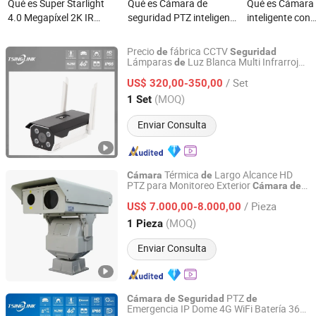
Qué es Super Starlight
Qué es Cámara de
Qué es Cámara
4.0 Megapíxel 2K IR
seguridad PTZ inteligente
inteligente con
DC12V Reconocimiento
con seguimiento
inclinación y gi
Facial Lpr Micrófono
automático controlado a
visión nocturna
Precio
fábrica CCTV
de
Seguridad
WDR Cámara de
distancia para monitoreo
seguridad mejo
Lámparas
Luz Blanca Multi Infrarrojo
de
Anhui Tsinglink Information Technology Co., Ltd.
LPR HD coche placa reconocimiento bala
Seguridad Bullet CCTV
de tráfico
/ Set
IP
US$ 320,00-350,00
cámara
Red IP
Anhui, China
Desde 2018
(MOQ)
1 Set
Enviar Consulta
Térmica
Largo Alcance HD
Cámara
de
PTZ para Monitoreo Exterior
Cámara
de
Jinan Hope Wish Photoelectronic Technology Co., Ltd.
Térmica IP
Seguridad
/ Pieza
US$ 7.000,00-8.000,00
Shandong, China
Desde 2015
(MOQ)
1 Pieza
Enviar Consulta
PTZ
Cámara
de
Seguridad
de
Emergencia IP Dome 4G WiFi Batería 360
Anhui Tsinglink Information Technology Co., Ltd.