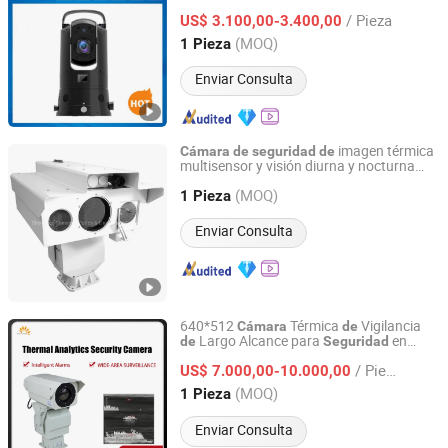
Grado
Rotación Exterior Impermeable
de
/ Pieza
Super Starlight Lpr Reconocimiento Facial
US$ 3.100,00-3.400,00
Anhui, China
Desde 2018
(MOQ)
1 Pieza
Enviar Consulta
imagen térmica
Cámara
de
seguridad
de
multisensor y visión diurna y nocturna
Shandong Sheenrun Optics & Electronics Co., Ltd.
para fronteras
(MOQ)
1 Pieza
Shandong, China
Desde 2010
Enviar Consulta
640*512
Térmica
Vigilancia
Cámara
de
Largo Alcance para
en
de
Seguridad
Jinan Hope Wish Photoelectronic Technology Co., Ltd.
Granjas
/ Pieza
US$ 7.000,00-10.000,00
Shandong, China
Desde 2015
(MOQ)
1 Pieza
Enviar Consulta