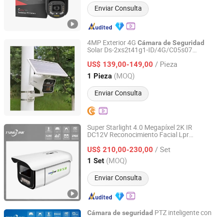
Enviar Consulta
4MP Exterior 4G
Cámara
de
Seguridad
Solar Ds-2xs2t41g1-ID/4G/C05s07
Beswind Technology Limited
Solar Hikvision
Cámara
/ Pieza
US$ 139,00-149,00
Guangdong, China
Desde 2023
(MOQ)
1 Pieza
Enviar Consulta
Super Starlight 4.0 Megapíxel 2K IR
DC12V Reconocimiento Facial Lpr
Anhui Tsinglink Information Technology Co., Ltd.
Micrófono WDR
Cámara
de
Seguridad
/ Set
Bullet CCTV Red IP
US$ 210,00-230,00
Anhui, China
Desde 2018
(MOQ)
1 Set
Enviar Consulta
PTZ inteligente con
Cámara
de
seguridad