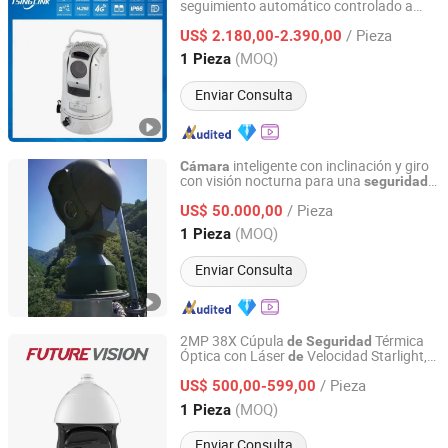
seguimiento automático controlado a
Anhui Tsinglink Information Technology Co., Ltd.
distancia para monitoreo
tráfico
de
/ Pieza
US$ 2.180,00-2.390,00
Anhui, China
Desde 2018
(MOQ)
1 Pieza
Enviar Consulta
inteligente con inclinación y giro
Cámara
con visión nocturna para una
seguridad
Shandong Sheenrun Optics & Electronics Co., Ltd.
mejorada
/ Pieza
US$ 50.000,00
Shandong, China
Desde 2010
(MOQ)
1 Pieza
Enviar Consulta
2MP 38X Cúpula
Térmica
de
Seguridad
Óptica con Láser
Velocidad Starlight,
de
Shanghai Future Vision Technology Co., Ltd.
PTZ
CCTV IP con Imágenes
Cámara
de
/ Pieza
Térmicas
US$ 500,00-599,00
Shanghai, China
Desde 2022
(MOQ)
1 Pieza
Enviar Consulta