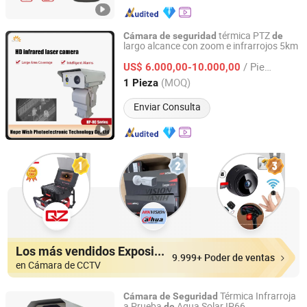
térmica PTZ
Cámara
de
seguridad
de
largo alcance con zoom e infrarrojos 5km
Jinan Hope Wish Photoelectronic Technology Co., Ltd.
/ Pieza
US$ 6.000,00-10.000,00
Shandong, China
Desde 2015
(MOQ)
1 Pieza
Enviar Consulta
Los más vendidos Expositores
9.999+ Poder de ventas
en Cámara de CCTV
Térmica Infrarroja
Cámara
de
Seguridad
a Prueba
Agua Solar IP66
de