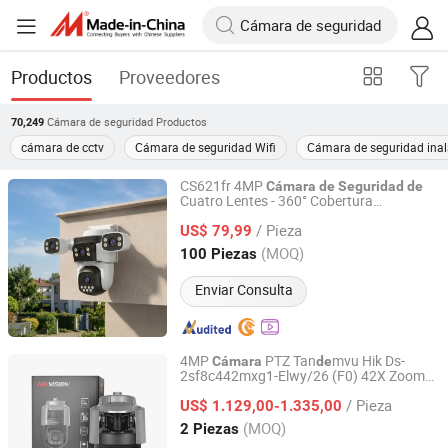
Productos
Proveedores
Cámara de seguridad
Productos
70,249
cámara de cctv
Cámara de seguridad Wifi
Cámara de seguridad ina
CS621fr 4MP
Cámara
de
Seguridad
de
Cuatro Lentes - 360° Cobertura
Shenzhen Unique Vision Technology Co., Ltd.
Panorámica
/ Pieza
US$ 79,99
Guangdong, China
Desde 2009
(MOQ)
100 Piezas
Enviar Consulta
4MP
PTZ Tan
mvu Hik Ds-
Cámara
de
2sf8c442mxg1-Elwy/26 (F0) 42X Zoom
Shenzhen Ruoxi Technology Co., Ltd.
óptico panorámico
cámara
de
seguridad
/ Pieza
PTZ Ai
US$ 1.129,00-1.335,00
Guangdong, China
Desde 2026
(MOQ)
2 Piezas