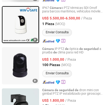
IP67
s PTZ térmicas SDI Onvif
Cámara
para barcos marítimos, vehículos móviles
Shenzhen Winsafe Technology Co., Ltd.
, UGV, patrullas
fensa
de
seguridad
de
de
/ Pieza
fronteriza, logística, rescate
alarmas
US$ 5.500,00-6.500,00
de
incendios
de
Guangdong, China
Desde 2013
(MOQ)
1 Pieza
Enviar Consulta
IP PTZ
óptica
a
Cámara
de
de
seguridad
prueba
clima para red HD
de
Hangzhou Forchar Tech Co., Ltd.
/ Pieza
US$ 1.000,00
Zhejiang, China
Desde 2022
(MOQ)
100 Piezas
Enviar Consulta
dron mini con
Cámara
de
seguridad
de
gimbal PTZ IP estabilizado por giroscopio,
Nanjing Zhuoyu Intelligent Technology Co., Ltd.
ligero y energéticamente eficiente, con
/ Pieza
doble luz visible
amplio y estrecho
US$ 1.800,00
de
campo
visión 8mm 25mm
de