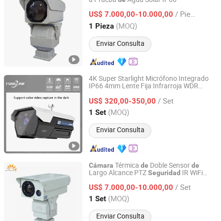
Jinan Hope Wish Photoelectronic Technology Co., Ltd.
/ Pieza
US$ 7.000,00-10.000,00
Shandong, China
Desde 2015
(MOQ)
1 Pieza
Enviar Consulta
4K Super Starlight Micrófono Integrado
IP66 4mm Lente Fija Infrarroja WDR
Anhui Tsinglink Information Technology Co., Ltd.
Reconocimiento
Matrículas Lpr Fr
de
/ Set
IP en Red
US$ 320,00-350,00
Cámara
de
Seguridad
Anhui, China
Desde 2018
(MOQ)
1 Set
Enviar Consulta
Térmica
Doble Sensor
Cámara
de
de
Largo Alcance PTZ
IR WiFi
Seguridad
Jinan Hope Wish Photoelectronic Technology Co., Ltd.
Exterior Guardián
/ Set
US$ 7.000,00-10.000,00
Shandong, China
Desde 2015
(MOQ)
1 Set
Enviar Consulta