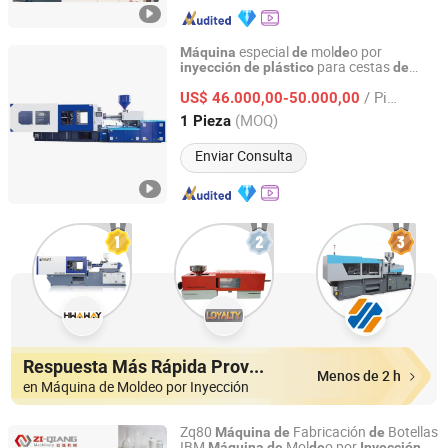
especial
mol
o por
Máquina
de
de
para cestas
inyección
de
plástico
de
K&E Machinery (Ningbo) Co., Ltd.
frutas y verduras
/ Pieza
US$ 46.000,00-50.000,00
Zhejiang, China
Desde 2020
(MOQ)
1 Pieza
Enviar Consulta
Respuesta Más Rápida Proveedores
Menos de 2 h
en Máquina de Moldeo por Inyección
Zq80
Fabricación
Botellas
Máquina
de
de
IBM
Mol
o por
y
Máquina
de
de
Inyección