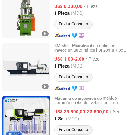
precio
fábrica
de
/ Pieza
US$ 6.300,00
Guangdong, China
Desde 2015
(MOQ)
1 Pieza
Enviar Consulta
SM-550T
mol
o por
Máquina
de
de
automática horizontal tipo
inyección
K&E Machinery (Ningbo) Co., Ltd.
servo
ahorro
energía para
de
de
/ Pieza
preformas
botellas
PET,
US$ 1,00-2,00
de
de
plástico
tubos
PVC, cestas
frutas, diseño
de
de
Zhejiang, China
Desde 2020
(MOQ)
1 Pieza
europeo servo
Enviar Consulta
mol
o
Máquina
de
inyección
de
de
automático
alta velocidad para
de
Zhangjiagang Dawson Machine Co., Ltd.
botellas
pesticidas
, línea
de
de
plástico
/ Set
producción
envases agroquímicos
US$ 23.800,00-33.800,00
de
de
Jiangsu, China
Desde 2017
(MOQ)
1 Set
Enviar Consulta