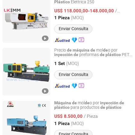
Elettrica 250
Plástico
L.K.INTERNATIONAL DIE-CASTING LIMITED
/ Pieza
US$ 118.000,00-148.000,00
Zhejiang, China
Desde 2025
(MOQ)
1 Pieza
Enviar Consulta
Precio
mol
o por
de
máquina
de
de
preformas
PET
inyección
de
de
plástico
TAIZHOU GUANGDU PLASTIC MACHINERY CO., LTD.
(ZQ500-M6)
(MOQ)
1 Set
Zhejiang, China
Desde 2008
Enviar Consulta
mol
o por
Máquina
de
de
inyección
de
para productos
plástico
de
plástico
Zhejiang Lebao Plastics Equipment Factory
/ Pieza
US$ 8.500,00
Zhejiang, China
Desde 2004
(MOQ)
1 Pieza
Enviar Consulta