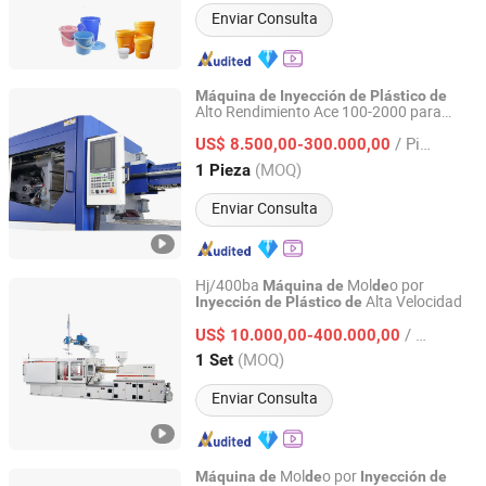
Enviar Consulta
Máquina
de
Inyección
de
Plástico
de
Alto Rendimiento Ace 100-2000 para
Ningbo Huaway Machinery Co., Ltd.
Mercados Globales
/ Pieza
US$ 8.500,00-300.000,00
Zhejiang, China
Desde 2025
(MOQ)
1 Pieza
Enviar Consulta
Hj/400ba
Mol
o por
Máquina
de
de
Alta Velocidad
Inyección
de
Plástico
de
Ningbo Beilun Allway Machinery Co., Ltd.
/ Set
US$ 10.000,00-400.000,00
Zhejiang, China
Desde 2013
(MOQ)
1 Set
Enviar Consulta
Mol
o por
Máquina
de
de
Inyección
de