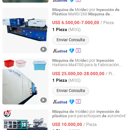
Mol
o por
Máquina
de
de
Inyección
de
Ma90/260
Plástico
Máquina
de
Dongguan Xintengdong Machinery Equipment Co., Ltd.
Haitiana
Segunda
Inyección
de
/ Pieza
Generación
US$ 6.500,00-7.000,00
Guangdong, China
Desde 2023
(MOQ)
1 Pieza
Enviar Consulta
Mol
o por
Máquina
de
de
Inyección
Haitiana Ma4700 para la Fabricación
Dongguan Xintengdong Machinery Equipment Co., Ltd.
Diaria
Gran
s Productos
de
de
de
Plástico
/ Pieza
US$ 25.000,00-28.000,00
Guangdong, China
Desde 2023
(MOQ)
1 Pieza
Enviar Consulta
mol
o por
Máquina
de
de
inyección
de
para parachoques
automóvil
plástico
de
Ningbo Haijiang Machinery Manufacturing Co., Ltd.
/ Pieza
US$ 10.000,00