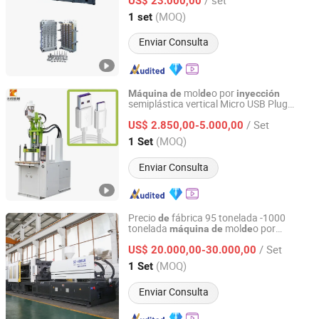
US$ 23.000,00
Zhejiang, China
Desde 2023
(MOQ)
1 set
Enviar Consulta
mol
o por
Máquina
de
de
inyección
semiplástica vertical Micro USB Plug
Dongguan Tiancheng Machinery Co., Ltd
Makando Precio
fábrica
de
/ Set
US$ 2.850,00-5.000,00
Guangdong, China
Desde 2023
(MOQ)
1 Set
Enviar Consulta
Precio
fábrica 95 tonelada -1000
de
tonelada
mol
o por
máquina
de
de
Zhangjiagang Shenzhou Machinery Co., Ltd.
Suzhou
inyección
de
plástico
/ Set
US$ 20.000,00-30.000,00
Jiangsu, China
Desde 2006
(MOQ)
1 Set
Enviar Consulta