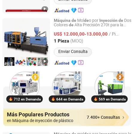
Mol
o por
Dos
Máquina
de
de
Inyección
de
Colores
Alta Precisión 270t para la
de
ZhangJiaGang HuiLi Machinery Co., Ltd.
Fabricación
Interruptores y Enchufes
de
/ Pieza
s
Doble Color / Fabricante
US$ 12.000,00-13.000,00
Plástico
de
Certificado CE
China
de
Jiangsu, China
Desde 2021
(MOQ)
1 Pieza
Enviar Consulta
712 en Demanda
644 en Demanda
569 en Demanda
Más Populares Productos
7.400+ Consultas
en Máquina de inyección de plástico