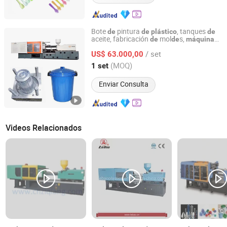
Bote
pintura
, tanques
de
de
plástico
de
aceite, fabricación
mol
s,
de
de
máquina
Ningbo Union Power Machinery Co., Ltd.
mol
o por
de
de
inyección
/ set
US$ 63.000,00
Zhejiang, China
Desde 2023
(MOQ)
1 set
Enviar Consulta
Videos Relacionados