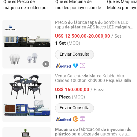
Qué es Precio de
Qué es Máquina de
Qué es Máquina
máquina de moldeo por
moldeo por inyección de
Moldeo por Iny
inyección de preformas
plástico para productos
Dos Colores de 
de plástico PET (ZQ500-
de plástico
Precisión 270t 
Precio
fábrica tapa
bombilla LED
de
de
M6)
Fabricación de
tapa
ABS luces LED
de
plástico
máquina
Zhangjiagang Shenzhou Machinery Co., Ltd.
mol
o por
precio en
de
de
inyección
Interruptores y
/ Set
Pakistán
US$ 12.500,00-20.000,00
Plásticos de Dob
Jiangsu, China
Desde 2006
(MOQ)
1 Set
Fabricante Cert
de China
Enviar Consulta
Venta Caliente
Marca Kebida Alta
de
Calidad 1000ton Kbd9000 Pequeña Silla
Ningbo Hystan Plastic Machinery Manufacturing Co., Ltd.
Playa
para Niños Taburete
de
de
Plástico
/ Pieza
Mesa
Mol
o por
US$ 160.000,00
Máquina
de
de
Inyección
Zhejiang, China
Desde 2023
(MOQ)
1 Pieza
Enviar Consulta
fabricación
Máquina
de
de
inyección
de
para piezas
automóviles a
plástico
de
Dongguan Jieyang Machinery Co., Ltd.