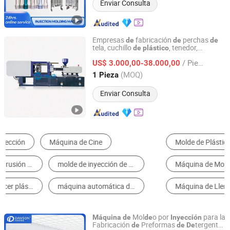
Enviar Consulta
Empresas
fabricación
perchas
de
de
de
tela, cuchillo
, tenedor,
de
plástico
ZhangJiaGang HuiLi Machinery Co., Ltd.
cuchara, plato,
mol
o por
máquina
de
de
/ Pieza
,
mol
o por
US$ 3.000,00-38.000,00
inyección
máquina
de
de
pequeña y rápida
inyección
Jiangsu, China
Desde 2021
(MOQ)
1 Pieza
Enviar Consulta
Molde de Plástico
Máquina de Moldeo por Inyección
Máquina de Moldeo por Soplado
Máquina de Soplado de Botellas
Máquina de Llenado
Trituradora de Plástico
Mol
o por
para la
Máquina
de
de
Inyección
Fabricación
Preformas
tergente
de
de
De
Zhangjiagang Dawson Machine Co., Ltd.