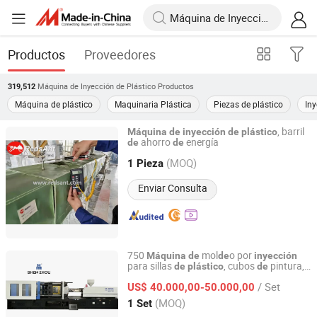
Productos
Proveedores
Máquina de Inyección de Plástico
Productos
319,512
Máquina de plástico
Maquinaria Plástica
Piezas de plástico
Iny
, barril
Máquina
de
inyección
de
plástico
ahorro
energía
de
de
DongGuan RedsAnt Energy Saver Limited
(MOQ)
1 Pieza
Guangdong, China
Desde 2014
Enviar Consulta
750
mol
o por
Máquina
de
de
inyección
para sillas
, cubos
pintura,
de
plástico
de
Zhangjiagang Shenzhou Machinery Co., Ltd.
y cuencos
/ Set
US$ 40.000,00-50.000,00
Jiangsu, China
Desde 2006
(MOQ)
1 Set