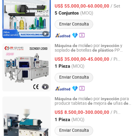
en Agua
Ahorro
Energía 64 para la
de
de
/ Set
Línea
Producción
Botellas
US$ 55.000,00-60.000,00
de
de
de
Plástico
Jiangsu, China
Desde 2017
(MOQ)
5 Conjuntos
Enviar Consulta
mol
o por
y
Máquina
de
de
inyección
soplado
botellas
PP
de
de
plástico
Zhangjiagang Ziqiang Machinery Co., Ltd.
pequeña, completamente automática y
/ Pieza
un solo paso
US$ 35.000,00-45.000,00
de
Jiangsu, China
Desde 2016
(MOQ)
1 Pieza
Enviar Consulta
mol
o por
para
Máquina
de
de
inyección
producir tabletas
mejora
uñas
de
de
de
Ningbo Huaway Machinery Co., Ltd.
plástico
/ Pieza
US$ 8.500,00-300.000,00
Zhejiang, China
Desde 2025
(MOQ)
1 Pieza
Enviar Consulta