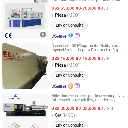
Zhangjiagang Ziqiang Machinery Co., Ltd.
Soplado
de
Plástico
/ Pieza
US$ 65.000,00-70.000,00
Jiangsu, China
Desde 2016
(MOQ)
1 Pieza
Enviar Consulta
Nissei Es6000
Mol
o por
Máquina
de
de
Usada para Producción Rápida
Inyección
Dongguan Qike Machinery Technology Co., Ltd.
de
Plástico
/ Pieza
US$ 15.000,00-16.000,00
Guangdong, China
Desde 2025
(MOQ)
1 Pieza
Enviar Consulta
mol
o por
para la
Máquina
de
de
inyección
fabricación
cuchillos, tenedores y
de
Zhangjiagang Shenzhou Machinery Co., Ltd.
cucharas
sechables
,
de
de
plástico
/ Set
certificada por CE, a precio
fábrica
US$ 20.000,00-23.000,00
de
Jiangsu, China
Desde 2006
(MOQ)
1 Set
Enviar Consulta