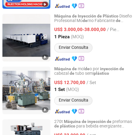
Diseño
Máquina
de
Inyección
de
Plástico
Profesional Mo
rno Fabricante
de
de
ZhangJiaGang HuiLi Machinery Co., Ltd.
Mol
o por
Máquina
de
de
Inyección
de
/ Pieza
Preformas
PET
Alta Calidad
US$ 3.000,00-38.000,00
de
de
Jiangsu, China
Desde 2021
(MOQ)
1 Pieza
Enviar Consulta
mol
o por
Máquina
de
de
inyección
de
cabezal
tubo semi
de
plástico
Nantong Tongzhou Sunway Machinery Manufacturer Co.,
Ltd.
/ Set
US$ 12.700,00
(MOQ)
1 Set
Jiangsu, China
Desde 2013
Enviar Consulta
270t
preformas
Máquina
de
inyección
de
para bebida energizante
de
plástico
Ningbo Union Power Machinery Co., Ltd.
ahorradora
energía
de
/ set