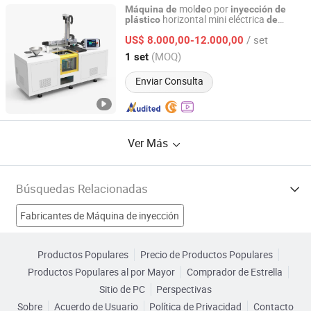
mol
o por
Máquina
de
de
inyección
de
horizontal mini eléctrica
plástico
de
Dongguan Miko Testing Instrument Co., Ltd.
laboratorio
/ set
US$ 8.000,00-12.000,00
Guangdong, China
Desde 2026
(MOQ)
1 set
Enviar Consulta
Ver Más
Búsquedas Relacionadas
Fabricantes de Máquina de inyección
Fabricantes de Máquina de Cine
Productos Populares
Precio de Productos Populares
Productos Populares al por Mayor
Comprador de Estrella
Fabricantes de Máquina de Extrusión de Plástico
Sitio de PC
Perspectivas
Sobre
Acuerdo de Usuario
Política de Privacidad
Contacto
Fabricantes de molde de inyección de plástico