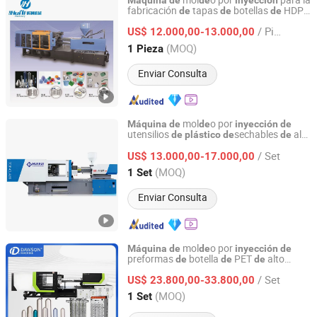
mol
o por
para la
Máquina
de
de
inyección
fabricación
tapas
botellas
HDPE
de
de
de
Zhangjiagang Huili Machinery Co., Ltd.
y PP
/ Pieza
US$ 12.000,00-13.000,00
Jiangsu, China
Desde 2021
(MOQ)
1 Pieza
Enviar Consulta
mol
o por
Máquina
de
de
inyección
de
utensilios
sechables
alta
de
plástico
de
de
Taizhou Enji Mold Plastic Technology Co., Ltd.
velocidad cuchillo tenedor cuchara
/ Set
US$ 13.000,00-17.000,00
Zhejiang, China
Desde 2024
(MOQ)
1 Set
Enviar Consulta
mol
o por
Máquina
de
de
inyección
de
preformas
botella
PET
alto
de
de
de
Zhangjiagang Dawson Machine Co., Ltd.
rendimiento para preformas
pesticidas
de
/ Set
PET
US$ 23.800,00-33.800,00
de
Jiangsu, China
Desde 2017
(MOQ)
1 Set