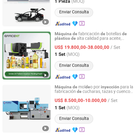
Zhejiang, China
Desde 2013
(MOQ)
1 Pieza
Enviar Consulta
fabricación
botellas
Máquina
de
de
de
alta calidad para aceite,
plástico
de
Zhangjiagang Dawson Machine Co., Ltd
mol
o por
máquina
de
de
inyección
de
/ Set
preformas
botellas
aceite
US$ 19.800,00-38.000,00
de
de
comestible
Jiangsu, China
Desde 2017
(MOQ)
1 Set
Enviar Consulta
mol
o por
para la
Máquina
de
de
inyección
fabricación
cucharas, tazas y cuencos
de
Taizhou Enji Mold Plastic Technology Co., Ltd.
para el hogar
de
plástico
/ Set
US$ 8.500,00-10.000,00
Zhejiang, China
Desde 2024
(MOQ)
1 Set
Enviar Consulta