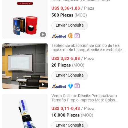
Dongguan Bailuo Gift Box Packaging CO.,LTD
/ Pieza
US$ 0,36-1,88
Guangdong, China
Desde 2025
(MOQ)
500 Piezas
Enviar Consulta
Tablero
absorción
sonido
tela
de
de
de
mo
rna
Usong,
embalaje
de
de
diseño
de
Shanghai Usong New Material Technology Co., Ltd.
suave y absorbente
sonido
de
/ Pieza
US$ 3,82-5,88
Shanghai, China
Desde 2024
(MOQ)
20 Piezas
Enviar Consulta
Venta Caliente
Personalizado
Diseño
Tamaño Propio Impreso Mate Golss
IDO Technology Industries Co., Limited
Tacto Suave Holográfico Plástico Cr
/ Pieza
Cierre Comida A Prueba
Olores 3.5 7g
US$ 0,11-0,43
de
1oz Zipper Bolsas Mylar
Pie Embalaje
De
Guangdong, China
Desde 2023
(MOQ)
10.000 Piezas
Enviar Consulta