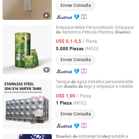
Enviar Consulta
Empaque Mate Personalizado: Empaque
Alimentos Película Plástica,
s
de
Diseño
Foshan Tongsu Packaging Technology Co., Ltd.
Película Plástica en Rollo
de
/ Pieza
US$ 0,1-0,5
Guangdong, China
Desde 2024
(MOQ)
5.000 Piezas
Enviar Consulta
Tanque
agua metálico personalizable
de
con
logo y empaque a medida
diseño
de
Suzhou TERA NP Group Co.,Ltd
/ Pieza
US$ 1,00
Jiangsu, China
Desde 2024
(MOQ)
1 Pieza
Enviar Consulta
s
embalaje bio
gradable a
Diseño
de
de