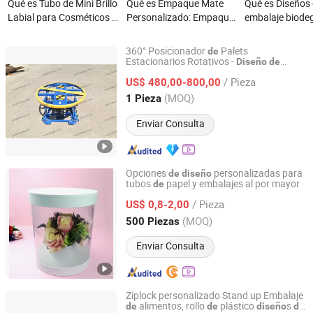
Qué es Tubo de Mini Brillo
Qué es Empaque Mate
Qué es Diseños
Labial para Cosméticos -
Personalizado: Empaque
embalaje biode
1 2ml Diseño a Prueba de
de Alimentos Película
a medida de Bai
Fugas
Plástica, Diseños de
tubos de papel
360° Posicionador
Palets
de
Película Plástica en Rollo
redonda
Estacionarios Rotativos -
Diseño
de
Qingdao Sinofirst Machinery Co., Ltd.
Equilibrio
Resorte para Embalaje en
de
/ Pieza
Almacén
US$ 480,00-800,00
Shandong, China
Desde 2015
(MOQ)
1 Pieza
Enviar Consulta
Opciones
personalizadas para
de
diseño
tubos
papel y embalajes al por mayor
de
Dongguan Bailuo Gift Box Packaging CO.,LTD
/ Pieza
US$ 0,8-2,00
Guangdong, China
Desde 2025
(MOQ)
500 Piezas
Enviar Consulta
Ziplock personalizado Stand up Embalaje
alimentos, rollo
plástico
s
de
de
diseño
de
Foshan Tongsu Packaging Technology Co., Ltd.