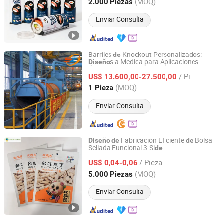
Zhejiang, China
Desde 2026
(MOQ)
2.000 Piezas
Enviar Consulta
Barriles
Knockout Personalizados:
de
s a Medida para Aplicaciones
Diseño
Qingdao Sanzhuji Technology Co., Ltd.
Únicas
/ Pieza
US$ 13.600,00-27.500,00
Shandong, China
Desde 2025
(MOQ)
1 Pieza
Enviar Consulta
Fabricación Eficiente
Bolsa
Diseño
de
de
Sellada Funcional 3-Si
de
Yishui Union Packing Products Co., Ltd.
/ Pieza
US$ 0,04-0,06
Shandong, China
Desde 2025
(MOQ)
5.000 Piezas
Enviar Consulta