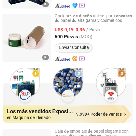
Opciones
únicas para
de
diseño
envases
papel
alta gama y cosméticos
de
de
Dongguan Bailuo Gift Box Packaging CO.,LTD
/ Pieza
US$ 0,19-0,36
Guangdong, China
Desde 2025
(MOQ)
500 Piezas
Enviar Consulta
Los más vendidos Expositores
9.999+ Poder de ventas
en Máquina de Llenado
Caja
embalaje
papel elegante con
de
de
personalización y
s únicos
diseño