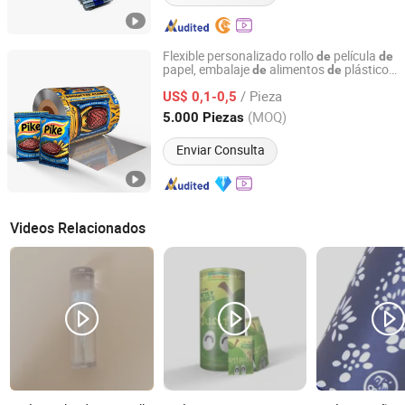
Flexible personalizado rollo
película
de
de
papel, embalaje
alimentos
plástico
de
de
Foshan Tongsu Packaging Technology Co., Ltd.
s
película
diseño
de
/ Pieza
US$ 0,1-0,5
Guangdong, China
Desde 2024
(MOQ)
5.000 Piezas
Enviar Consulta
Videos Relacionados