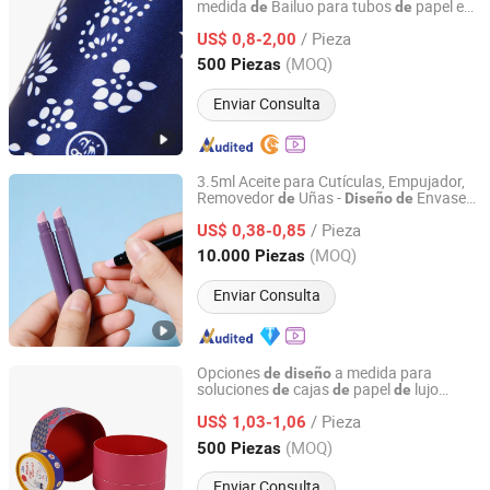
medida
Bailuo para tubos
papel en
de
de
Dongguan Bailuo Gift Box Packaging CO.,LTD
forma redonda
/ Pieza
US$ 0,8-2,00
Guangdong, China
Desde 2025
(MOQ)
500 Piezas
Enviar Consulta
3.5ml Aceite para Cutículas, Empujador,
Removedor
Uñas -
Envase
de
Diseño
de
Shaoxing Derong Import & Export Co., Ltd.
Cosmético a Prueba
Fugas
de
/ Pieza
US$ 0,38-0,85
Zhejiang, China
Desde 2025
(MOQ)
10.000 Piezas
Enviar Consulta
Opciones
a medida para
de
diseño
soluciones
cajas
papel
lujo
de
de
de
Dongguan Bailuo Gift Box Packaging CO.,LTD
personalizadas
/ Pieza
US$ 1,03-1,06
Guangdong, China
Desde 2025
(MOQ)
500 Piezas
Enviar Consulta