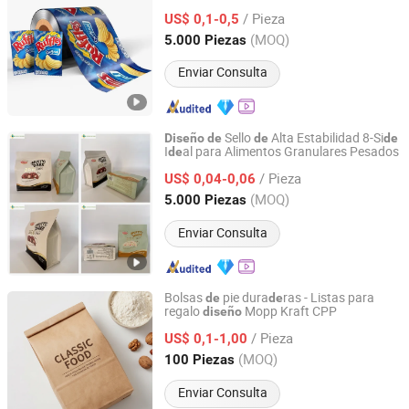
película
/ Pieza
US$ 0,1-0,5
Guangdong, China
Desde 2024
(MOQ)
5.000 Piezas
Enviar Consulta
Sello
Alta Estabilidad 8-Si
Diseño
de
de
de
I
al para Alimentos Granulares Pesados
de
Yishui Union Packing Products Co., Ltd.
/ Pieza
US$ 0,04-0,06
Shandong, China
Desde 2025
(MOQ)
5.000 Piezas
Enviar Consulta
Bolsas
pie dura
ras - Listas para
de
de
regalo
Mopp Kraft CPP
diseño
Zhongshan Dongfeng Town Orient Printing Plastic
Factory
/ Pieza
US$ 0,1-1,00
(MOQ)
100 Piezas
Guangdong, China
Desde 2025
Enviar Consulta