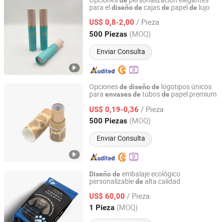
Opciones
personalización elegantes
de
para el
cajas
papel
lujo
diseño
de
de
de
Dongguan Bailuo Gift Box Packaging CO.,LTD
/ Pieza
US$ 0,8-2,00
Guangdong, China
Desde 2025
(MOQ)
500 Piezas
Enviar Consulta
Opciones
logotipos únicos
de
diseño
de
para
tubos
papel premium
envases
de
de
Dongguan Bailuo Gift Box Packaging CO.,LTD
/ Pieza
US$ 0,19-0,36
Guangdong, China
Desde 2025
(MOQ)
500 Piezas
Enviar Consulta
embalaje ecológico
Diseño
de
personalizable
alta calidad
de
Qingdao Colorful Printing Packaging Co., Ltd
/ Pieza
US$ 60,00
Shandong, China
Desde 2015
(MOQ)
1 Pieza