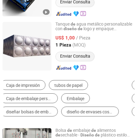
Enviar Consulta
Tanque
agua metálico personalizable
de
con
logo y empaque
diseño
de
Suzhou TERA NP Group Co.,Ltd
personalizado
/ Pieza
US$ 1,00
Jiangsu, China
Desde 2024
(MOQ)
1 Pieza
Enviar Consulta
Máquina de Embalaje de Multifunción
Cajas de Embalaje
Latas y Tarros de Embalaje
Máquina de Llenado
Casa Contenedor
Paneles de Pared
Bolsa
embalaje
alimentos
de
de
sechable -
plástico estilo
de
Diseño
de
Shenyang Zhonghe Plastic Packaging Products Co., Ltd.