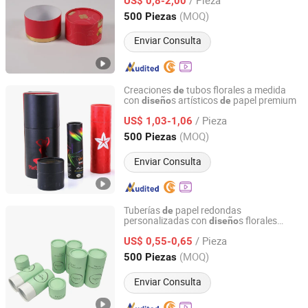
galletas regalo
US$ 0,8-2,00
Guangdong, China
Desde 2025
(MOQ)
500 Piezas
Enviar Consulta
Creaciones
tubos florales a medida
de
con
s artísticos
papel premium
diseño
de
Dongguan Bailuo Gift Box Packaging CO.,LTD
/ Pieza
US$ 1,03-1,06
Guangdong, China
Desde 2025
(MOQ)
500 Piezas
Enviar Consulta
Tuberías
papel redondas
de
personalizadas con
s florales
diseño
Dongguan Bailuo Gift Box Packaging CO.,LTD
artísticos
/ Pieza
US$ 0,55-0,65
Guangdong, China
Desde 2025
(MOQ)
500 Piezas
Enviar Consulta