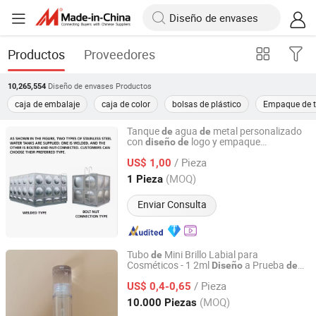
Productos
Proveedores
Diseño de envases
Productos
10,265,554
caja de embalaje
caja de color
bolsas de plástico
Empaque de t
Tanque
agua
metal personalizado
de
de
con
logo y empaque
diseño
de
Suzhou TERA NP Group Co.,Ltd
personalizado
/ Pieza
US$ 1,00
Jiangsu, China
Desde 2024
(MOQ)
1 Pieza
Enviar Consulta
Tubo
Mini Brillo Labial para
de
Cosméticos - 1 2ml
a Prueba
Diseño
de
Shaoxing Derong Import & Export Co., Ltd.
Fugas
/ Pieza
US$ 0,4-0,65
Zhejiang, China
Desde 2025
(MOQ)
10.000 Piezas