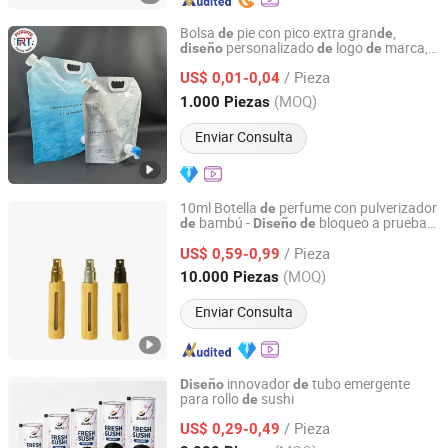
Bolsa
pie con pico extra gran
,
de
de
personalizado
logo
marca,
diseño
de
de
Shantou Purete Printing and Packaging Co., Ltd.
gratuito
diseño
/ Pieza
US$ 0,01-0,04
Guangdong, China
Desde 2026
(MOQ)
1.000 Piezas
Enviar Consulta
10ml Botella
perfume con pulverizador
de
bambú -
bloqueo a prueba
de
Diseño
de
Shaoxing Derong Import & Export Co., Ltd.
fugas
de
/ Pieza
US$ 0,59-0,99
Zhejiang, China
Desde 2025
(MOQ)
10.000 Piezas
Enviar Consulta
innovador
tubo emergente
Diseño
de
para rollo
sushi
de
Yiwu Soton Import & Export Co., Ltd.
/ Pieza
US$ 0,29-0,49