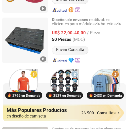
s
reutilizables
Diseño
de
envases
eficientes para módulos
baterías
de
de
Suzhou Cimc Lc Technology Co. Ltd
iones
litio
de
/ Pieza
US$ 22,00-40,00
Jiangsu, China
Desde 2024
(MOQ)
50 Piezas
Enviar Consulta
2765 en Demanda
2529 en Demanda
2433 en Demanda
Más Populares Productos
26.500+ Consultas
en diseño de camiseta