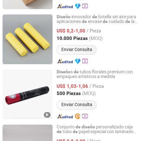
innovador
botella sin aire para
Diseño
de
aplicaciones
envase
cuidado
la
de
de
de
Ningbo Shengxin Import and Export Co., Ltd.
piel
/ Pieza
US$ 0,2-1,00
Zhejiang, China
Desde 2025
(MOQ)
10.000 Piezas
Enviar Consulta
s
tubos florales premium con
Diseño
de
empaques artísticos a medida
Dongguan Bailuo Gift Box Packaging CO.,LTD
/ Pieza
US$ 1,03-1,06
Guangdong, China
Desde 2025
(MOQ)
500 Piezas
Enviar Consulta
Conjunto
personalizado caja
de
diseño
tubo
papel especial con laminado
de
de
Dongguan Bailuo Gift Box Packaging CO.,LTD
mate para embalaje
alimentos y
de
/ Pieza