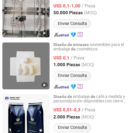
camiseta personalizado
/ Pieza
US$ 0,1-1,00
Liaoning, China
Desde 2024
(MOQ)
50.000 Piezas
Enviar Consulta
sostenibles para el
Diseño
de
envases
embalaje
cosméticos
de
Shanxi Beizhu Radiator Trade Co., Ltd.
/ Pieza
US$ 0,1
Shanxi, China
Desde 2022
(MOQ)
1.000 Piezas
Enviar Consulta
embalaje
café a medida y
Diseño
de
de
personalización disponibles con cierre
Beijing Honghai Packaging Co., Ltd.
resellable premium
/ Pieza
US$ 0,01-0,3
Beijing, China
Desde 2025
(MOQ)
2.000 Piezas
Enviar Consulta