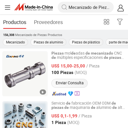
Productos
Proveedores
Mecanizado de Piezas
Productos
156,308
Mecanizado
Piezas de aluminio
Piezas de plástico
parte de ma
mol
adas
CNC
Piezas
de
de
mecanizado
múltiples especificaciones
de
de
piezas
Hebei Decai Metal Products Co., Ltd.
automóviles fábrica
Hebei
de
de
/ Pieza
US$ 15,00-25,00
Hebei, China
Desde 2021
(MOQ)
100 Piezas
Enviar Consulta
Servicio
fabricación OEM ODM
de
de
maquinaria
aluminio
alta
piezas
de
de
de
Xiamen Dazao Machinery Co., Ltd.
calidad para
CNC, torneado
mecanizado
/ Pieza
y fresado
US$ 0,1-1,99
Fujian, China
Desde 2023
(MOQ)
1 Pieza