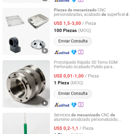
CNC
Piezas
de
mecanizado
personalizadas, acabado
superficie
de
de
Sunprec Hardware Co., Ltd.
aluminio, rectificado, pulido
/ Pieza
US$ 1,5-3,00
Guangdong, China
Desde 2026
(MOQ)
100 Piezas
Enviar Consulta
Prototipado Rápido 3D Torno EDM
Perforado Acabado Pulido para
Dongguan Hongxia Precision Machinery Co., Ltd.
Maquinaria
Automóviles Titanio Acero
de
/ Pieza
Inoxidable Bronce Precisión OEM
US$ 0,01-1,00
CNC
Personalizadas
Mecanizado
Piezas
Guangdong, China
Desde 2025
(MOQ)
1 Pieza
Enviar Consulta
Servicios
CNC
de
mecanizado
de
aluminio anodizado personalizado,
Mastars Industries Co., Ltd.
metal
precisión, fabricante
piezas
de
de
/ Pieza
y procesamiento
partes
US$ 0,2-1,1
de
piezas
de