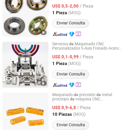
Repuesto Mecánicas
de
Piezas
de
/ Pieza
Maquinado
US$ 0,5-2,00
Guangdong, China
Desde 2020
(MOQ)
1 Pieza
Enviar Consulta
Servicios
Maquinado CNC
de
Personalizados 5-Axis Fresado Acero
Shenzhen Huarui Century Technology Co., Ltd.
Inoxidable Latón Aluminio Titanio
/ Pieza
Torneado
Maquinado CNC
US$ 0,1-0,99
Piezas
de
Guangdong, China
Desde 2025
(MOQ)
1 Pieza
Enviar Consulta
Maquinado
precisión
metal
de
de
prototipo
máquina CNC
de
Shenzhen Honvision Precision Technology Co., Ltd.
procesamiento
maquinaria
de
piezas
de
/ Pieza
lanza
US$ 0,9-6,8
de
Guangdong, China
Desde 2021
(MOQ)
10 Piezas
Enviar Consulta