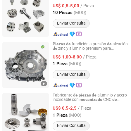
CNC 5
acero, aluminio,
mecanizado
de
/ Pieza
acero inoxidable, latón y cobre para
US$ 0,5-5,00
forjadas en la industria
piezas
Jiangsu, China
Desde 2025
(MOQ)
10 Piezas
aeroespacial con pulido
Enviar Consulta
fundición a presión
aleación
Piezas
de
de
zinc y aluminio premium para
de
Dongguan Huaxiang Machinery Co., Ltd.
CNC
mecanizado
/ Pieza
US$ 1,00-8,00
Guangdong, China
Desde 2020
(MOQ)
1 Pieza
Enviar Consulta
Fabricante
aluminio y acero
de
piezas
de
inoxidable con
CNC
mecanizado
de
Shenzhen Bergek Technology Co., Ltd.
precisión personalizado, proveedor
de
/ Pieza
fábrica en China
US$ 0,5-2,5
Guangdong, China
Desde 2019
(MOQ)
1 Pieza
Enviar Consulta