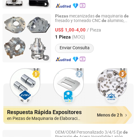
mecanizadas
maquinaria
Piezas
de
de
fresado y torneado CNC
aluminio,
de
Dongguan Zongjin Hardware Products Co., Ltd.
acero inoxidable y aluminio
precisión
de
/ Pieza
OEM para accesorios
automóviles
US$ 1,00-4,00
de
Guangdong, China
Desde 2020
(MOQ)
1 Pieza
Enviar Consulta
Respuesta Rápida Expositores
Menos de 2 h
en Piezas de Maquinaria de Elaboración de Metal
OEM/ODM Personalizado 3/4/5 Eje
de
Precisión
Acero Inoxidable Latón
de