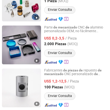
Guangdong, China
Desde 2025
(MOQ)
1 Pieza
Enviar Consulta
Parte
CNC
aluminio
de
mecanizado
de
personalizada OEM, no fácilmente
Guangdong Yubiao Hardware Co., Ltd.
formable, para transporte ferroviario
de
/ Pieza
US$ 0,2-3,5
Guangdong, China
Desde 2019
(MOQ)
2.000 Piezas
Enviar Consulta
Fabricantes
repuesto
de
piezas
de
de
CNC personalizado
mecanizado
de
Dongguan Hanztek Metal & Plastic Co., Ltd.
productos
torno automático tipo suizo
de
/ Pieza
Tsugami
US$ 1,2-12,5
Guangdong, China
Desde 2025
(MOQ)
100 Piezas
Enviar Consulta