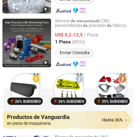
Servicio
CNC
de
mecanizado
personalizado
precisión
fábrica,
de
de
Shenzhen Bergek Technology Co., Ltd.
fresado, torneado, maquinaria
metal
de
/ Pieza
aluminio, cobre, latón,
US$ 0,2-12,5
de
piezas
mecánicas
repuesto mecanizadas por
de
Guangdong, China
Desde 2019
(MOQ)
1 Pieza
CNC
Enviar Consulta
26% SUBIENDO
26% SUBIENDO
25% SUBIENDO
Productos de Vanguardia
Hasta 26%
en pieza de maquinaria