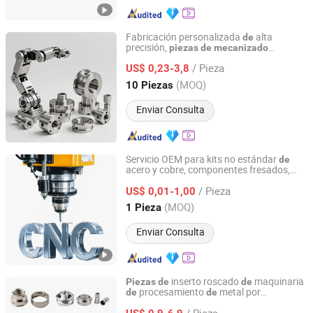
Fabricación personalizada
alta
de
precisión,
piezas
de
mecanizado
Suzhou Everich Industrial Tech Co., Ltd
prototipo
acero mecánico anodizado,
de
/ Pieza
torneado, fresado, perforación y
US$ 0,23-3,8
rectificado
Jiangsu, China
Desde 2025
(MOQ)
10 Piezas
Enviar Consulta
Servicio OEM para kits no estándar
de
acero y cobre, componentes fresados,
Dongguan Hongxia Precision Machinery Co., Ltd.
CNC personalizado
mecanizado
de
/ Pieza
aluminio
US$ 0,01-1,00
piezas
de
Guangdong, China
Desde 2025
(MOQ)
1 Pieza
Enviar Consulta
inserto roscado
maquinaria
Piezas
de
de
procesamiento
metal por
de
de
Shenzhen Honvision Precision Technology Co., Ltd.
CNC
precisión OEM
mecanizado
de
/ Pieza