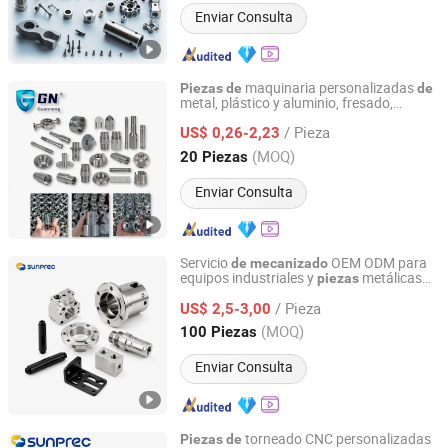
Enviar Consulta
maquinaria personalizadas
Piezas
de
de
metal, plástico y aluminio, fresado,
Dongguan Guanneng Automation Technology
torneado, máquina
coser automática,
de
Development Co., Ltd.
/ Pieza
CNC, fabricación
US$ 0,26-2,23
piezas
de
personalizada,
piezas
de
mecanizado
(MOQ)
20 Piezas
CNC
alta precisión
de
Guangdong, China
Desde 2023
Enviar Consulta
Servicio
OEM ODM para
de
mecanizado
equipos industriales y
metálicas
piezas
Sunprec Hardware Co., Ltd.
precisión
de
/ Pieza
US$ 2,5-3,00
Guangdong, China
Desde 2026
(MOQ)
100 Piezas
Enviar Consulta
torneado CNC personalizadas
Piezas
de