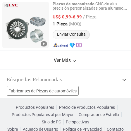
CNC
alta
Piezas
de
mecanizado
de
precisión personalizadas para aluminio,
Yingtai Precision Machinery (Dongguan) Co., Ltd.
titanio y acero inoxidable
/ Pieza
US$ 0,99-6,99
Guangdong, China
Desde 2025
(MOQ)
1 Pieza
Enviar Consulta
Ver Más
Búsquedas Relacionadas
Fabricantes de Piezas de automóviles
Fabricantes de Máquina CNC
Productos Populares
Precio de Productos Populares
Productos Populares al por Mayor
Comprador de Estrella
Fabricantes de Parte de plástico
Sitio de PC
Perspectivas
Sobre
Acuerdo de Usuario
Política de Privacidad
Contacto
Fabricantes de piezas de mecanizado personalizadas