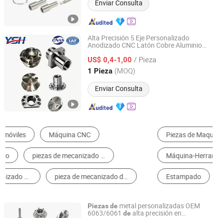
Enviar Consulta
Alta Precisión 5 Eje Personalizado
Anodizado CNC Latón Cobre Aluminio
Suzhou Yishihan Electromechanical Technology Co., Ltd.
Acero Inoxidable
Torneado
Piezas
de
/ Pieza
Fresado
Robot
US$ 0,4-1,00
Mecanizado
Piezas
de
Jiangsu, China
Desde 2024
(MOQ)
1 Pieza
Enviar Consulta
Piezas de Maquinaria de Elaboración de Metal
Servicio de Mecanizado
Máquina-Herramienta de CNC
Piezas Universales de Ferretería
Estampado
Fundición a Presión
metal personalizadas OEM
Piezas
de
6063/6061
alta precisión en
de
Suzhou Everich Industrial Tech Co., Ltd