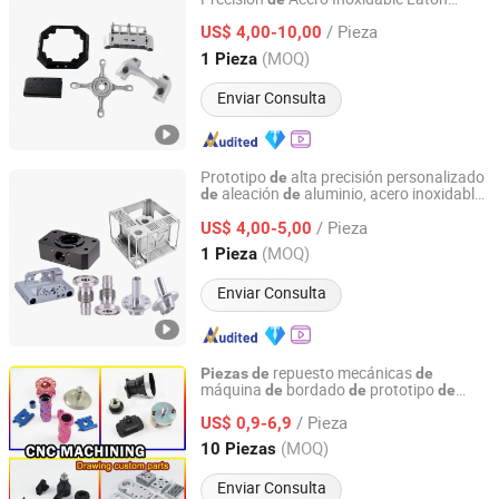
Suzhou Ecod Precision Manufacturing Co., Ltd.
Aluminio Herramienta
Maquinado CNC
de
/ Pieza
Fundición Torneado Fresado Parte para
US$ 4,00-10,00
Máquina Médica Electrónica
Jiangsu, China
Desde 2022
(MOQ)
1 Pieza
Enviar Consulta
Prototipo
alta precisión personalizado
de
aleación
aluminio, acero inoxidable,
de
de
Suzhou Ecod Precision Manufacturing Co., Ltd.
hierro, metal, cobre, titanio,
mecanizado
/ Pieza
CNC, torneado, fresado, pieza
US$ 4,00-5,00
de
maquinaria
Jiangsu, China
Desde 2022
(MOQ)
1 Pieza
Enviar Consulta
repuesto mecánicas
Piezas
de
de
máquina
bordado
prototipo
de
de
de
Shenzhen Honvision Precision Technology Co., Ltd.
precisión
fresado CNC
aluminio
de
de
/ Pieza
anodizado personalizado
US$ 0,9-6,9
Guangdong, China
Desde 2021
(MOQ)
10 Piezas
Enviar Consulta