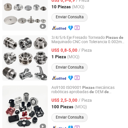
US$ 0,9-6,9
Guangdong, China
Desde 2021
(MOQ)
10 Piezas
Enviar Consulta
3/4/5/6 Eje Fresado Torneado
Piezas
de
Maquinado CNC con Tolerancia 0.002mm
Dongguan Zongjin Hardware Products Co., Ltd.
Maquinaria Procesamiento
Piezas
de
/ Pieza
Componentes
Equipos Industriales
US$ 0,8-5,00
de
de
Aluminio Acero Inoxidable Latón
Guangdong, China
Desde 2020
(MOQ)
1 Pieza
Enviar Consulta
As9100 ISO9001
mecánicas
Piezas
robóticas aprobadas
OEM
de
de
Sunprec Hardware Co., Ltd.
torneado CNC para la industria
/ Pieza
aeroespacial,
fresado CNC,
US$ 2,5-3,00
piezas
de
aluminio,
fresado
piezas
de
piezas
de
Guangdong, China
Desde 2026
(MOQ)
100 Piezas
CNC,
CNC
piezas
de
mecanizado
Enviar Consulta