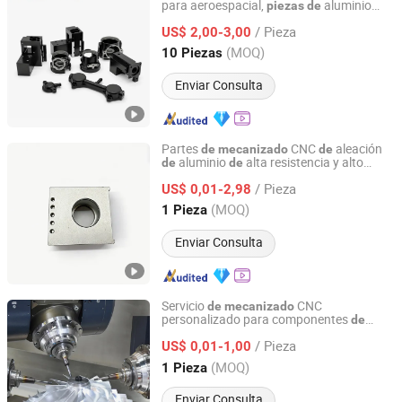
para aeroespacial,
aluminio
piezas
de
Sunprec Hardware Co., Ltd.
CNC,
CNC,
piezas
de
mecanizado
piezas
/ Pieza
acero inoxidable,
aluminio,
US$ 2,00-3,00
de
piezas
de
titanio,
fresado y
piezas
de
piezas
de
Guangdong, China
Desde 2026
(MOQ)
10 Piezas
torneado,
torneado CNC
piezas
de
de
precisión
Enviar Consulta
Partes
CNC
aleación
de
mecanizado
de
aluminio
alta resistencia y alto
de
de
Dongguan Hongxia Precision Machinery Co., Ltd.
rendimiento, ligeras
/ Pieza
US$ 0,01-2,98
Guangdong, China
Desde 2025
(MOQ)
1 Pieza
Enviar Consulta
Servicio
CNC
de
mecanizado
personalizado para componentes
de
Dongguan Hongxia Precision Machinery Co., Ltd.
automóviles en aluminio, acero
/ Pieza
inoxidable, cobre y latón, incluyendo
US$ 0,01-1,00
servicios
torneado y fresado OEM y
de
Guangdong, China
Desde 2025
(MOQ)
1 Pieza
ODM
Enviar Consulta