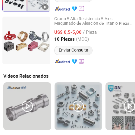
Grado 5 Alta Resistencia 5-Axis
Maquinado
Aleación
Titanio
de
de
Piezas
Suzhou Everich Industrial Tech Co., Ltd
Estructurales Personalizadas para
/ Pieza
Aeronaves Equipos
Laboratorio
US$ 0,5-5,00
de
Médico y Instalaciones
Petróleo y Gas
de
Jiangsu, China
Desde 2025
(MOQ)
10 Piezas
Submarinas
Enviar Consulta
Videos Relacionados