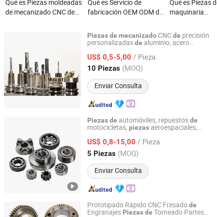
Qué es Piezas moldeadas
Qué es Servicio de
Qué es Piezas d
de mecanizado CNC de
fabricación OEM ODM de
maquinaria
múltiples
piezas de maquinaria de
personalizadas 
especificaciones de
aluminio de alta calidad
plástico y alumi
CNC
precisión
Piezas
de
mecanizado
de
piezas de automóviles
para mecanizado CNC,
fresado, tornea
personalizadas
aluminio, acero
de
Suzhou Everich Industrial Tech Co., Ltd
inoxidable, titanio y metal para equipos
fábrica de Hebei
torneado y fresado
máquina de cos
/ Pieza
médicos, aeroespaciales e industriales 3 4
US$ 0,5-5,00
automática, pie
5
Jiangsu, China
Desde 2025
(MOQ)
10 Piezas
CNC, fabricació
personalizada, 
Enviar Consulta
mecanizado CNC
precisión
automóviles, repuestos
Piezas
de
de
motocicletas,
aeroespaciales,
piezas
Dongguan Zongjin Hardware Products Co., Ltd.
metales,
mecanizado
de
piezas
/ Pieza
torneadas
US$ 0,8-15,00
Guangdong, China
Desde 2020
(MOQ)
5 Piezas
Enviar Consulta
Prototipado Rápido CNC Fresado
de
Engranajes
Torneado Partes
Piezas
de
Dongguan Zongjin Hardware Products Co., Ltd.