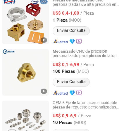
CNC
Piezas
de
mecanizado
personalizadas
alta precisión en
de
Suzhou Yishihan Electromechanical Technology Co., Ltd.
aluminio, acero inoxidable, zinc,
piezas
de
/ Pieza
repuesto,
precisión,
US$ 0,4-1,00
piezas
de
piezas
para drones,
maquinaria para
piezas
de
Jiangsu, China
Desde 2024
(MOQ)
1 Pieza
la industria aeroespacial
Enviar Consulta
CNC
precisión
Mecanizado
de
personalizado para
latón
piezas
de
Tianjin Longde Precision Engineering Co., Ltd.
médico
/ Pieza
US$ 0,1-6,99
Tianjin, China
Desde 2021
(MOQ)
100 Piezas
Enviar Consulta
OEM 5 Eje
latón acero inoxidable
de
repuesto personalizadas
piezas
de
Shenzhen Honvision Precision Technology Co., Ltd.
CNC partes
PTFE
mecanizado
de
/ Pieza
US$ 0,9-6,9
Guangdong, China
Desde 2021
(MOQ)
10 Piezas