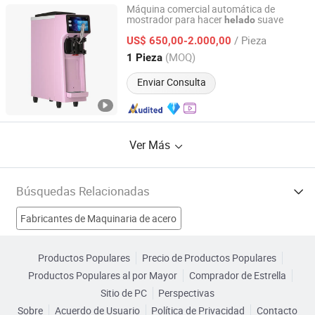
Máquina comercial automática de
mostrador para hacer
suave
helado
Jiangsu Xinyuehai Commercial Kitchenware Co., Ltd
/ Pieza
US$ 650,00-2.000,00
Jiangsu, China
Desde 2022
(MOQ)
1 Pieza
Enviar Consulta
Ver Más
Búsquedas Relacionadas
Fabricantes de Maquinaria de acero
Fabricantes de Maquinaria Industrial
Productos Populares
Precio de Productos Populares
Productos Populares al por Mayor
Comprador de Estrella
Fabricantes de maquinaria para plástico
Sitio de PC
Perspectivas
Sobre
Acuerdo de Usuario
Política de Privacidad
Contacto
Fabricantes de Maquinaria de corte