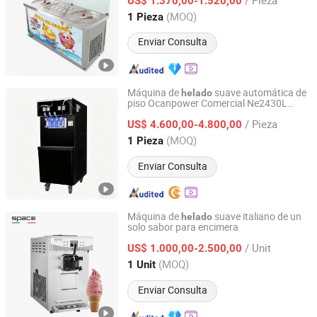
US$ 1.370,00-1.520,00
Henan, China
Desde 2025
(MOQ)
1 Pieza
Enviar Consulta
Máquina de
suave automática de
helado
piso Ocanpower Comercial Ne2430L
Oceanpower Food Equipment Tech Co., Ltd
Control dual
/ Pieza
US$ 4.600,00-4.800,00
Guangdong, China
Desde 2026
(MOQ)
1 Pieza
Enviar Consulta
Máquina de
suave italiano de un
helado
solo sabor para encimera
Ningbo Sicen Refrigeration Equipment Co., Ltd.
/ Unit
US$ 1.000,00-2.500,00
Zhejiang, China
Desde 2012
(MOQ)
1 Unit
Enviar Consulta