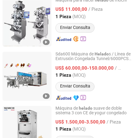
Máquina para hacer
de mochi
helado
Shanghai Jou Yu Industrial Co., Ltd.
/ Pieza
US$ 11.000,00
(MOQ)
1 Pieza
Shanghai, China
Desde 2015
Enviar Consulta
Sda600 Máquina de
s / Línea de
Helado
Extrusión Congelada Tunnel/6000PCS
Wuxi Danxiao Machinery Co., Ltd.
Por Hora
/ Pieza
US$ 60.000,00-150.000,00
Jiangsu, China
Desde 2014
(MOQ)
1 Pieza
Enviar Consulta
Máquina de
suave de doble
helado
sistema 3 con CE de yogur congelado
Ningbo Sicen Refrigeration Equipment Co., Ltd.
/ Pieza
US$ 1.500,00-3.500,00
Zhejiang, China
Desde 2012
(MOQ)
1 Pieza