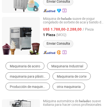
Enviar Consulta
Máquina de
suave de yogur
helado
congelado de sorbete de acai y batido de
WELLCOOLING INTELLIGENT TECHNOLOGY (JM) CO.,
leche de doble control
LTD.
/ Pieza
US$ 1.788,00-2.288,00
(MOQ)
1 Pieza
Guangdong, China
Desde 2016
Enviar Consulta
Maquinaria de Tentempié
Expendedora Automatico
Línea de Producción de Alimento, Bebida y Cereal
Maquinaria de Elaboración de Productos Lácteos
Equipamiento de Cocción y Horneado
Máquina de Taza de Papel
Máquina automática de
s suave
helado
italiana para hacer conos profesionales
Guangzhou Longterm Kitchen Equipment Co., Limited