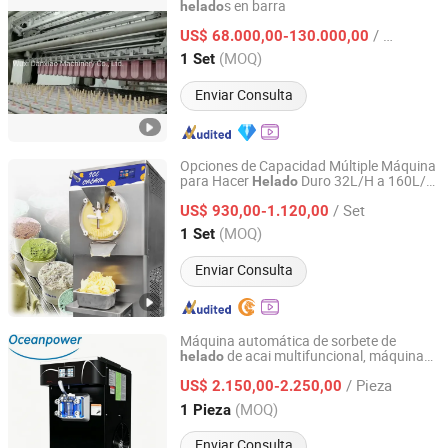
s en barra
helado
Wuxi Danxiao Machinery Co., Ltd.
/ Set
US$ 68.000,00-130.000,00
Jiangsu, China
Desde 2014
(MOQ)
1 Set
Enviar Consulta
Opciones de Capacidad Múltiple Máquina
para Hacer
Duro 32L/H a 160L/H
Helado
Jiaozuo Fineway Trading Co., Ltd
Tasa de Producción Máquina para Hacer
/ Set
Gelato
US$ 930,00-1.120,00
Henan, China
Desde 2023
(MOQ)
1 Set
Enviar Consulta
Máquina automática de sorbete de
de acai multifuncional, máquina
helado
Oceanpower Food Equipment Tech Co., Ltd
de pulpa de acai para uso comercial en
/ Pieza
pequeños negocios, tamaño pequeño, de
US$ 2.150,00-2.250,00
mesa, Oceanpower
Guangdong, China
Desde 2026
(MOQ)
1 Pieza
Enviar Consulta