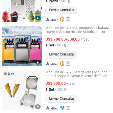
(MOQ)
1 Pieza
Guangdong, China
Desde 2016
Enviar Consulta
Máquina de
s, máquina de
helado
helado
suave, máquina mini de
, precio
helado
Henan Smile Technology Industrial Co., Ltd.
/ Set
US$ 700,00-800,00
Henan, China
Desde 2024
(MOQ)
1 Set
Enviar Consulta
Máquina de
s y galletas pequeña
helado
para el hogar en venta caliente de fábrica
GUANGZHOU CITY PENGDA MACHINERIES CO., LTD.
con un año de garantía
/ Set
US$ 335,00
Guangdong, China
Desde 2013
(MOQ)
1 Set
Enviar Consulta