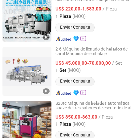
Jiangsu Xinyuehai Commercial Kitchenware Co., Ltd
máquina de granizados máquina
/ Pieza
comercial de
s máquina de
US$ 220,00-1.583,00
helado
s en venta
helado
Jiangsu, China
Desde 2022
(MOQ)
1 Pieza
Enviar Consulta
2-6 Máquina de llenado de
s de
helado
carril Máquina de embalaje
Wuxi Danxiao Machinery Co., Ltd.
/ Set
US$ 45.000,00-70.000,00
Jiangsu, China
Desde 2014
(MOQ)
1 Set
Enviar Consulta
S28tc Máquina de
s automática
helado
suave de tres sabores de escritorio de alta
Guangzhou ola Machinery Equipment Co., Ltd.
eficiencia y ahorro de energía
/ Pieza
US$ 850,00-863,00
Guangdong, China
Desde 2026
(MOQ)
1 Pieza
Enviar Consulta