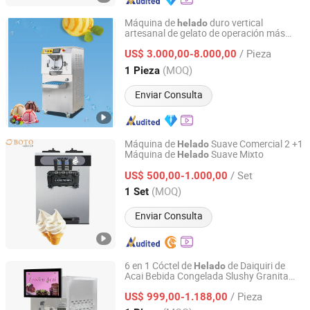
Máquina de
duro vertical
helado
artesanal de gelato de operación más
Nanjing Prosky Food Machinery Manufacturing Co., Ltd.
fácil de Italia industrial
/ Pieza
US$ 3.000,00-8.000,00
Jiangsu, China
Desde 2010
(MOQ)
1 Pieza
Enviar Consulta
Máquina de
Suave Comercial 2 +1
Helado
Máquina de
Suave Mixto
Helado
Boto Group Ltd
/ Set
US$ 500,00-1.000,00
Shanghai, China
Desde 2021
(MOQ)
1 Set
Enviar Consulta
6 en 1 Cóctel de
de Daiquiri de
Helado
Acai Bebida Congelada Slushy Granita
WELLCOOLING INTELLIGENT TECHNOLOGY (JM) CO.,
Máquina de Slush
LTD.
/ Pieza
US$ 999,00-1.188,00