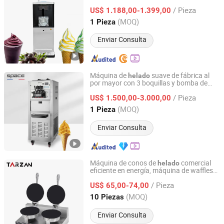
LTD.
/ Pieza
US$ 1.188,00-1.399,00
(MOQ)
1 Pieza
Guangdong, China
Desde 2016
Enviar Consulta
Máquina de
suave de fábrica al
helado
por mayor con 3 boquillas y bomba de
Ningbo Sicen Refrigeration Equipment Co., Ltd.
aire
/ Pieza
US$ 1.500,00-3.000,00
Zhejiang, China
Desde 2012
(MOQ)
1 Pieza
Enviar Consulta
Máquina de conos de
comercial
helado
eficiente en energía, máquina de waffles
Guangzhou Tailang Industrial Co., Ltd.
eléctrica
/ Pieza
US$ 65,00-74,00
Guangdong, China
Desde 2026
(MOQ)
10 Piezas
Enviar Consulta