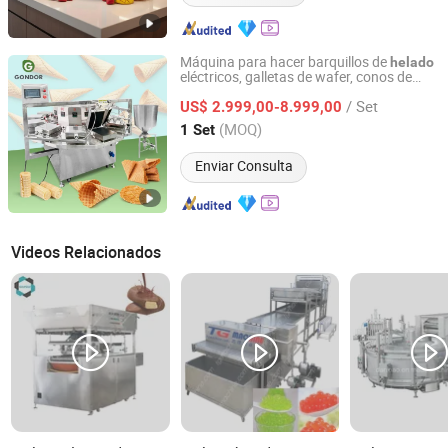
Máquina para hacer barquillos de
helado
eléctricos, galletas de wafer, conos de
Henan Gondor Intelligent Equipment Manufacturing Co.,
azúcar enrollados y rollos de huevo
Ltd.
/ Set
US$ 2.999,00-8.999,00
(MOQ)
1 Set
Henan, China
Desde 2026
Enviar Consulta
Videos Relacionados