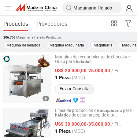
Productos
Proveedores
Maquinaria Helado
Productos
206,736
Máquina de helados
Máquina Maquinaria
Maquinaria
Maquina
Máquina de recubrimiento de chocolate
Gusu para
s
helado
Gusu Food Processing Machinery Suzhou Co., Ltd.
/ Pieza
US$ 20.000,00-25.000,00
Jiangsu, China
Desde 2016
(MOQ)
1 Pieza
Enviar Consulta
Línea de producción de
para
maquinaria
s de gelatina pop de alta
helado
Shanghai Target Industry Co., Ltd.
producción, llegada nueva, totalmente
/ Pieza
automática, fabricación de
US$ 30.000,00-35.000,00
maquinaria
para bolas de konjac y agar
Shanghai, China
Desde 2013
(MOQ)
1 Pieza