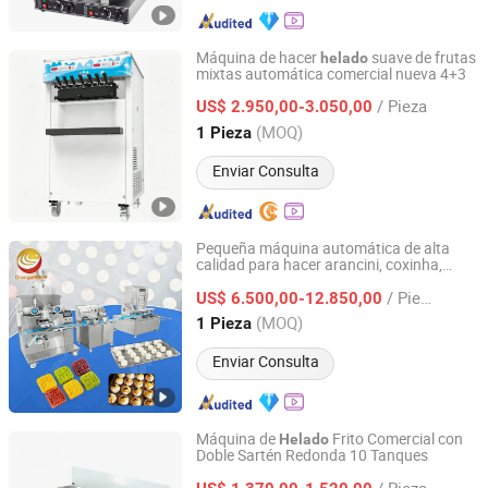
Máquina de hacer
suave de frutas
helado
mixtas automática comercial nueva 4+3
Oceanpower Food Equipment Tech Co., Ltd
/ Pieza
US$ 2.950,00-3.050,00
Guangdong, China
Desde 2026
(MOQ)
1 Pieza
Enviar Consulta
Pequeña máquina automática de alta
calidad para hacer arancini, coxinha,
Henan Orange Industry Co., Ltd.
croqueta, falafel, kebbe, kubba, pastelito
/ Pieza
de luna,
mochi, maamoul,
US$ 6.500,00-12.850,00
helado
máquina simple de encrustación y llenado
Henan, China
Desde 2025
(MOQ)
1 Pieza
Enviar Consulta
Máquina de
Frito Comercial con
Helado
Doble Sartén Redonda 10 Tanques
Zhengzhou Shuogui Machinery Co., Ltd
/ Pieza