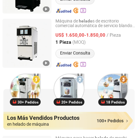
Máquina de
s de escritorio
helado
comercial automática de servicio blando,
Oceanpower Food Equipment Tech Co., Ltd
máquina de
s de acero inoxidable
helado
/ Pieza
US$ 1.650,00-1.850,00
Guangdong, China
Desde 2026
(MOQ)
1 Pieza
Enviar Consulta
30+ Pedidos
20+ Pedidos
18 Pedidos
Los Más Vendidos Productos
100+ Pedidos
en helado de máquina