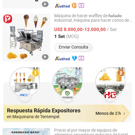
Máquina de hacer waffles de
helado
industrial, máquina para hacer conos de
Py Industry Group Co., Ltd
huevo, máquina para hacer conos de
/ Set
azúcar para
a precio de fábrica
US$ 8.000,00-12.000,00
helado
Shanghai, China
Desde 2026
(MOQ)
1 Set
Enviar Consulta
Respuesta Rápida Expositores
Menos de 2 h
en Maquinaria de Tentempié
Precio al por mayor de equipos de
alimentos recreativos máquina de batidos