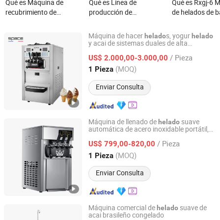
Qué es Máquina de
Qué es Línea de
Qué es Rxgj-6 
recubrimiento de
producción de
de helados de b
chocolate Gusu para
maquinaria para helados
rotativa
helados
de gelatina pop de alta
Máquina de hacer
s, yogur
helado
helado
producción, llegada
y acai de sistemas duales de alta
Ningbo Sicen Refrigeration Equipment Co., Ltd.
producción
nueva, totalmente
/ Pieza
US$ 2.000,00-3.000,00
automática, fabricación
Zhejiang, China
Desde 2012
(MOQ)
1 Pieza
de maquinaria para bolas
de konjac y agar
Enviar Consulta
Máquina de llenado de
suave
helado
automática de acero inoxidable portátil,
Henan Chanda Machinery Co., Ltd
máquina comercial de
helado
/ Pieza
US$ 799,00-820,00
Henan, China
Desde 2021
(MOQ)
1 Pieza
Enviar Consulta
Máquina comercial de
suave de
helado
acai brasileño congelado
WELLCOOLING INTELLIGENT TECHNOLOGY (JM) CO.,