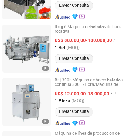
Enviar Consulta
Rxgj-6 Máquina de
s de barra
helado
rotativa
Wuxi Danxiao Machinery Co., Ltd.
/ Set
US$ 88.000,00-180.000,00
Jiangsu, China
Desde 2014
(MOQ)
1 Set
Enviar Consulta
Bnj-300b Máquina de hacer
s
helado
continua 300L /Hora/Máquina de
Wuxi Danxiao Machinery Co., Ltd.
s
helado
/ Pieza
US$ 12.000,00-13.000,00
Jiangsu, China
Desde 2014
(MOQ)
1 Pieza
Enviar Consulta
Máquina de línea de producción de