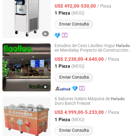
/ Pieza
US$ 492,00-530,00
Guangdong, China
Desde 2021
(MOQ)
1 Pieza
Enviar Consulta
Estudios de Caso Llaollao Yogur
Helado
en Mandalay Proyecto de Construcción
Guangzhou Nantian Sources Co., Ltd.
Suministros de Máquina de
Suave
Helado
/ Pieza
Gelato
US$ 2.230,00-4.640,00
Guangdong, China
Desde 2011
(MOQ)
1 Pieza
Enviar Consulta
6 Sabores Gelato Máquina de
Helado
Duro Batch Freezer
WELLCOOLING INTELLIGENT TECHNOLOGY (JM) CO.,
LTD.
/ Pieza
US$ 4.999,00-5.233,00
(MOQ)
1 Pieza
Guangdong, China
Desde 2016
Enviar Consulta