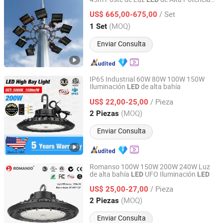
Yangzhou Tengfei Steel Lighting Equipment Co., Ltd
Tengfei
/ Set
US$ 665,00-675,00
Jiangsu, China
Desde 2025
(MOQ)
1 Set
Enviar Consulta
IP65 Industrial 60W 80W 100W 150W
Iluminación
de alta bahía
LED
Shenzhen Romanso Electronic Co., Ltd.
/ Pieza
US$ 22,00-25,00
Guangdong, China
Desde 2021
(MOQ)
2 Piezas
Enviar Consulta
Romanso 100W 150W 200W 240W Luz
de alta bahía
UFO Iluminación
LED
LED
Shenzhen Romanso Electronic Co., Ltd.
/ Pieza
US$ 25,00-27,00
Guangdong, China
Desde 2021
(MOQ)
2 Piezas
Enviar Consulta