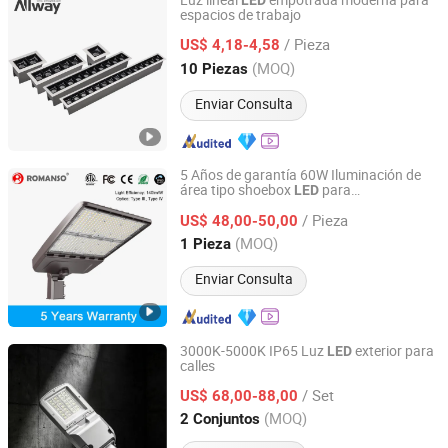
Luz lineal
empotrada moderna para
LED
espacios de trabajo
Guangdong Allway Lighting Electric Company Limited
/ Pieza
US$ 4,18-4,58
Guangdong, China
Desde 2014
(MOQ)
10 Piezas
Enviar Consulta
5 Años de garantía 60W Iluminación de
área tipo shoebox
para
LED
Shenzhen Romanso Electronic Co., Ltd.
estacionamientos
/ Pieza
US$ 48,00-50,00
Guangdong, China
Desde 2021
(MOQ)
1 Pieza
Enviar Consulta
3000K-5000K IP65 Luz
exterior para
LED
calles
Yangzhou Qiangsheng Electric Co., Ltd.
/ Set
US$ 68,00-88,00
Jiangsu, China
Desde 2026
(MOQ)
2 Conjuntos