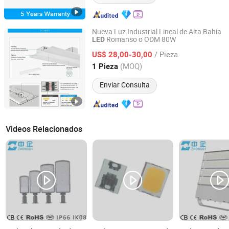
Nueva Luz Industrial Lineal de Alta Bahía
Romanso o ODM 80W
LED
Shenzhen Romanso Electronic Co., Ltd.
/ Pieza
US$ 28,00-30,00
Guangdong, China
Desde 2021
(MOQ)
1 Pieza
Enviar Consulta
Videos Relacionados