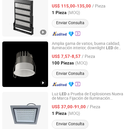
/ Pieza
US$ 115,00-135,00
Guangdong, China
Desde 2021
(MOQ)
1 Pieza
Enviar Consulta
Amplia gama de vatios, buena calidad,
iluminación interior, downlight
de
LED
Guangdong Allway Lighting Electric Company Limited
venta caliente
/ Pieza
US$ 7,57-8,57
Guangdong, China
Desde 2014
(MOQ)
100 Piezas
Enviar Consulta
Luz
a Prueba de Explosiones Nueva
LED
de Marca Fijación de Iluminación
Zhejiang Guozhong Explosion Proof Electrical Co., Ltd.
Industrial a Prueba de Explosiones Hrd97-
/ Pieza
B-2
US$ 37,00-91,00
Zhejiang, China
Desde 2025
(MOQ)
1 Pieza
Enviar Consulta