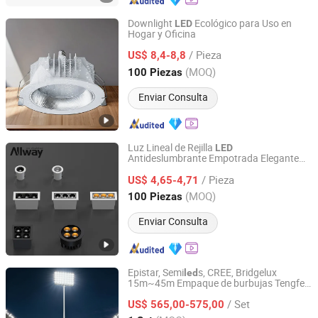
Downlight
Ecológico para Uso en
LED
Hogar y Oficina
Guangdong Allway Lighting Electric Company Limited
/ Pieza
US$ 8,4-8,8
Guangdong, China
Desde 2014
(MOQ)
100 Piezas
Enviar Consulta
Luz Lineal de Rejilla
LED
Antideslumbrante Empotrada Elegante
Guangdong Allway Lighting Electric Company Limited
6W
/ Pieza
US$ 4,65-4,71
Guangdong, China
Desde 2014
(MOQ)
100 Piezas
Enviar Consulta
Epistar, Semi
s, CREE, Bridgelux
led
15m~45m Empaque de burbujas Tengfei
Yangzhou Tengfei Steel Lighting Equipment Co., Ltd
15m Luz de inundación
de China
LED
/ Set
US$ 565,00-575,00