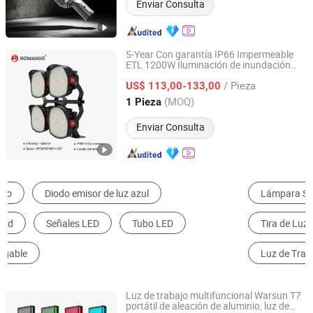
Enviar Consulta
5-Year Con garantía IP66 Impermeable
ETL 1200W Iluminación de inundación
Shenzhen Romanso Electronic Co., Ltd.
para estadios
/ Pieza
US$ 113,00-133,00
Guangdong, China
Desde 2021
(MOQ)
1 Pieza
Enviar Consulta
Lámpara Solar
Reflector de LED
Tira de Luz de LED
Lámpara de Calle de LED
Luz de Trabajo de LED
Bombilla de LED
Luz de trabajo multifuncional Warsun T7
portátil de aleación de aluminio, luz de
Ningbo Yougao Electrical Appliance Manufacturing Co.,