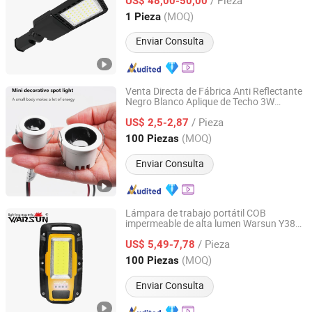
US$ 48,00-50,00
Guangdong, China
Desde 2021
(MOQ)
1 Pieza
Enviar Consulta
Venta Directa de Fábrica Anti Reflectante
Negro Blanco Aplique de Techo 3W
Guangdong Allway Lighting Electric Company Limited
Lámpara
LED
/ Pieza
US$ 2,5-2,87
Guangdong, China
Desde 2014
(MOQ)
100 Piezas
Enviar Consulta
Lámpara de trabajo portátil COB
impermeable de alta lumen Warsun Y38
Ningbo Yougao Electrical Appliance Manufacturing Co.,
1000 Ipx6 16 luz de trabajo tipo
Ltd
/ Pieza
inundación magnética con banco de
US$ 5,49-7,78
energía
LED
(MOQ)
100 Piezas
Zhejiang, China
Desde 2026
Enviar Consulta