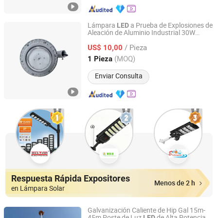
Lámpara
a Prueba de Explosiones de
LED
Aleación de Aluminio Industrial 30W
Zhejiang Guozhong Explosion Proof Electrical Co., Ltd.
Hrd91-a-3
/ Pieza
US$ 10,00
Zhejiang, China
Desde 2025
(MOQ)
1 Pieza
Enviar Consulta
Respuesta Rápida Expositores
Menos de 2 h
en Lámpara Solar
Galvanización Caliente de Hip Gal 15m-
45m Poste de Luz
de Alta Potencia
LED