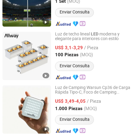
Jiangsu, China
Desde 2025
(MOQ)
1 Set
Enviar Consulta
Luz de techo lineal
moderna y
LED
elegante para interiores con estilo
Guangdong Allway Lighting Electric Company Limited
/ Pieza
US$ 3,1-3,29
Guangdong, China
Desde 2014
(MOQ)
100 Piezas
Enviar Consulta
Luz de Camping Warsun Cp36 de Carga
Rápida Tipo-C, Foco de Camping
Ningbo Yougao Electrical Appliance Manufacturing Co.,
Confiable, Luz
de Camping en Venta
LED
Ltd
/ Pieza
para Uso Exterior
US$ 3,49-4,05
(MOQ)
1.000 Piezas
Zhejiang, China
Desde 2026
Enviar Consulta