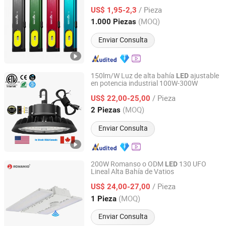
trabajo
de alta calidad, luz de trabajo
LED
Ltd
/ Pieza
impermeable de bolsillo
US$ 1,95-2,3
(MOQ)
1.000 Piezas
Zhejiang, China
Desde 2026
Enviar Consulta
150lm/W Luz de alta bahía
ajustable
LED
en potencia industrial 100W-300W
Shenzhen Romanso Electronic Co., Ltd.
/ Pieza
US$ 22,00-25,00
Guangdong, China
Desde 2021
(MOQ)
2 Piezas
Enviar Consulta
200W Romanso o ODM
130 UFO
LED
Lineal Alta Bahía de Vatios
Shenzhen Romanso Electronic Co., Ltd.
/ Pieza
US$ 24,00-27,00
Guangdong, China
Desde 2021
(MOQ)
1 Pieza
Enviar Consulta