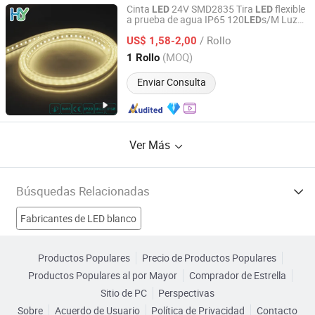
Cinta
24V SMD2835 Tira
flexible
LED
LED
a prueba de agua IP65 120
s/M Luz
LED
Lumosora Technology Co., Ltd
de tira
para iluminación de hotel y
LED
/ Rollo
hogar
US$ 1,58-2,00
Guangdong, China
Desde 2026
(MOQ)
1 Rollo
Enviar Consulta
Ver Más
Búsquedas Relacionadas
Fabricantes de LED blanco
Fabricantes de Diodo emisor de luz azul
Productos Populares
Precio de Productos Populares
Productos Populares al por Mayor
Comprador de Estrella
Fabricantes de pantalla led
Fabricantes de Señales LED
Sitio de PC
Perspectivas
Sobre
Acuerdo de Usuario
Política de Privacidad
Contacto
Tubo LED Fábricas
Led recargable Fábricas