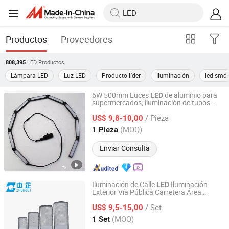
Productos
Proveedores
LED
Productos
808,395
Lámpara LED
Luz LED
Producto líder
Iluminación
led smd
6W 500mm Luces
de aluminio para
LED
supermercados, iluminación de tubos
Shanghai Candor Opto Electronics Tech Co., Ltd.
interiores
/ Pieza
US$ 9,8-10,00
Shanghai, China
Desde 2016
(MOQ)
1 Pieza
Enviar Consulta
Iluminación de Calle
Iluminación
LED
Exterior Vía Pública Carretera Área
HangZhou ZhongMing PhotoElectricity Co.,Ltd.
Urbana Estacionamiento 50W 100W
/ Set
150W Vatios Precio de Fábrica Lámpara
US$ 9,5-15,00
Proyector Solar Cámara Iluminación
LED
Zhejiang, China
Desde 2024
(MOQ)
1 Set
Jardín