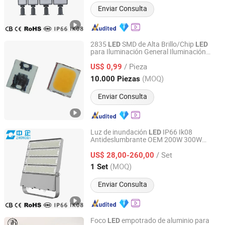
Enviar Consulta
2835
SMD de Alta Brillo/Chip
LED
LED
para Iluminación General Iluminación
Shenzhen Qizhi Optoelectronic Technology Co., Ltd.
Automotriz
/ Pieza
US$ 0,99
Guangdong, China
Desde 2026
(MOQ)
10.000 Piezas
Enviar Consulta
Luz de inundación
IP66 Ik08
LED
Antideslumbrante OEM 200W 300W
HangZhou ZhongMing PhotoElectricity Co.,Ltd.
600W 1000W Luz puntual
de vatios
LED
/ Set
Luz de estadio Luz de mástil alto
US$ 28,00-260,00
Proyector de cancha de tenis Iluminación
Zhejiang, China
Desde 2024
(MOQ)
1 Set
deportiva Exterior CE
Enviar Consulta
Foco
empotrado de aluminio para
LED