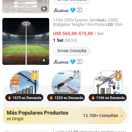
110V, 220V Epistar, Semi
s, CREE,
led
Bridgelux Tengfei 15m Poste
35m
LED
Yangzhou Tengfei Steel Lighting Equipment Co., Ltd
Iluminación de Alta Mast
/ Set
US$ 565,00-575,00
Jiangsu, China
Desde 2025
(MOQ)
1 Set
Enviar Consulta
1670 en Demanda
1224 en Demanda
1166 en Demanda
Más Populares Productos
13.700+ Consultas
en Dirigió