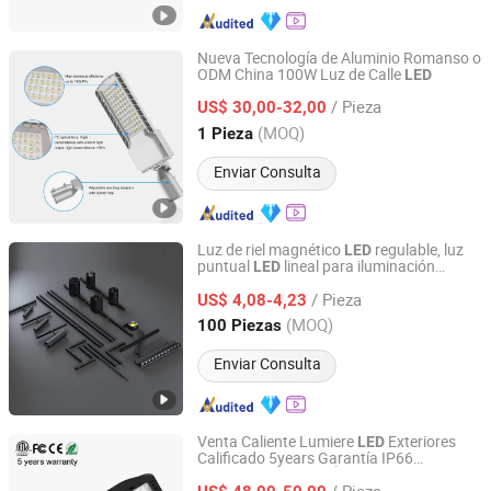
Nueva Tecnología de Aluminio Romanso o
ODM China 100W Luz de Calle
LED
Shenzhen Romanso Electronic Co., Ltd.
/ Pieza
US$ 30,00-32,00
Guangdong, China
Desde 2021
(MOQ)
1 Pieza
Enviar Consulta
Luz de riel magnético
regulable, luz
LED
puntual
lineal para iluminación
LED
Guangdong Allway Lighting Electric Company Limited
comercial
/ Pieza
US$ 4,08-4,23
Guangdong, China
Desde 2014
(MOQ)
100 Piezas
Enviar Consulta
Venta Caliente Lumiere
Exteriores
LED
Calificado 5years Garantía IP66
Shenzhen Romanso Electronic Co., Ltd.
Iluminación
de Área
LED
/ Pieza