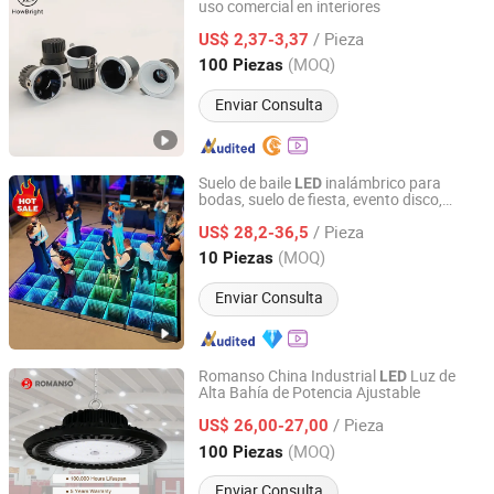
uso comercial en interiores
How Bright Electronics Limited
/ Pieza
US$ 2,37-3,37
Guangdong, China
Desde 2021
(MOQ)
100 Piezas
Enviar Consulta
Suelo de baile
inalámbrico para
LED
bodas, suelo de fiesta, evento disco,
Mars Stage Lighting & Audio Equipment Co., Ltd.
espejo infinito para bailar
/ Pieza
US$ 28,2-36,5
Guangdong, China
Desde 2025
(MOQ)
10 Piezas
Enviar Consulta
Romanso China Industrial
Luz de
LED
Alta Bahía de Potencia Ajustable
Shenzhen Romanso Electronic Co., Ltd.
/ Pieza
US$ 26,00-27,00
Guangdong, China
Desde 2021
(MOQ)
100 Piezas
Enviar Consulta