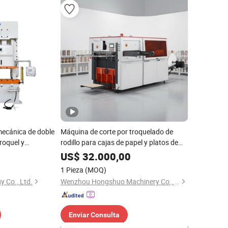
ecánica de doble
Máquina de corte por troquelado de
roquel y
rodillo para cajas de papel y platos de
llador y máquina
papel
US$
32.000,00
1 Pieza
(MOQ)
 Co., Ltd.
Wenzhou Hongshuo Machinery Co., Ltd.
Enviar Consulta