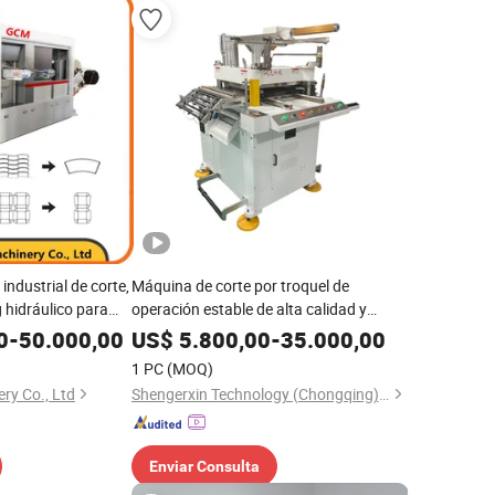
ndustrial de corte,
Máquina de corte por troquel de
 hidráulico para
operación estable de alta calidad y
pa
buena relación precio-rendimiento para
0
-
50.000,00
US$
5.800,00
-
35.000,00
serigrafía
1 PC
(MOQ)
ry Co., Ltd
Shengerxin Technology (Chongqing) Co., Ltd.
Enviar Consulta