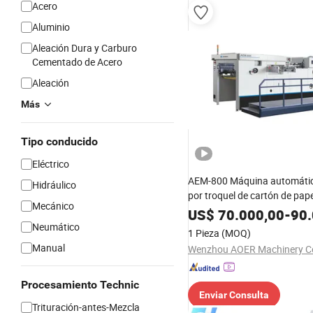
Acero
Aluminio
Aleación Dura y Carburo
Cementado de Acero
Aleación
Más
Tipo conducido
Eléctrico
AEM-800 Máquina automátic
Hidráulico
por troquel de cartón de pape
Mecánico
corrugado
US$
70.000,00
-
90.
Neumático
1 Pieza
(MOQ)
Manual
Wenzhou AOER Machinery Co
Procesamiento Technic
Enviar Consulta
Trituración-antes-Mezcla