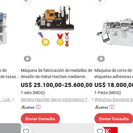
e de
Máquina de fabricación de medallas de
Máquina de corte de 
 de tazas
desafío de metal Haichen mediante
etiquetas adhesivas d
fundición a presión
con control de motor
US$
25.100,00
-
25.600,00
US$
18.000,0
1 sets
(MOQ)
1 Pieza
(MOQ)
, Ltd.
Ningbo Haichen Servo Information Technology Co., Ltd.
Enviar Consulta
Enviar Consulta