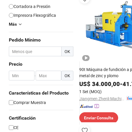
Cortadora a Presión
Impresora Flexográfica
Más
Pedido Mínimo
OK
Precio
90t Máquina de fundición a p
-
OK
metal de zinc y plomo
US$
34.000,00
-
41.
1 Set
(MOQ)
Características del Producto
Jiangmen Zhenli Machinery Co., Ltd.
Comprar Muestra
Certificación
Enviar Consulta
CE