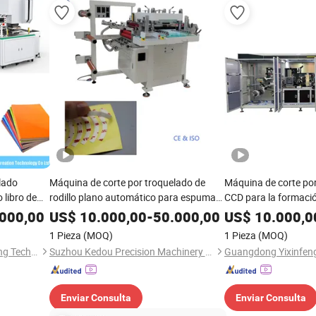
lado
Máquina de corte por troquelado de
Máquina de corte por 
libro de
rodillo plano automático para espuma
CCD para la formación
de
Mpp
pestañas de baterías
000,00
US$
10.000,00
-
50.000,00
US$
10.000,0
1 Pieza
(MOQ)
1 Pieza
(MOQ)
Shenzhen Zhaowen Zhichuang Technology Co., Ltd.
Suzhou Kedou Precision Machinery Co., Ltd.
Enviar Consulta
Enviar Consulta