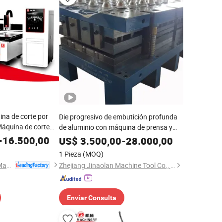
a de corte por
Die progresivo de embutición profunda
Máquina de corte
de aluminio con máquina de prensa y
áquina de corte
alimentador
-
16.500,00
US$
3.500,00
-
28.000,00
1 Pieza
(MOQ)
Nanjing Jinqiu CNC Machine Tool Co., Ltd.
Zhejiang Jinaolan Machine Tool Co., Ltd.
Enviar Consulta