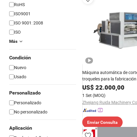
RoHS
ISO9001
ISO 9001: 2008
ISO
Más
Condición
Nuevo
Máquina automática de cort
Usado
troqueles para la fabricación
de papel a alta velocidad
US$
22.000,00
Personalizado
1 Set
(MOQ)
Zhejiang Ruida Machinery Co.
Personalizado
No personalizado
Enviar Consulta
Aplicación