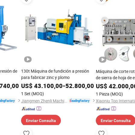
resión de
130t Máquina de fundición a presión
Máquina de corte rot
para fabricar zinc y plomo
de sierra de hoja de 
para vendaje médico
740,00
US$
43.100,00
-
52.800,00
US$
42.000,0
1 Set
(MOQ)
1 Pieza
(MOQ)
Jiangmen Zhenli Machinery Co., Ltd.
Enviar Consulta
Enviar Consulta