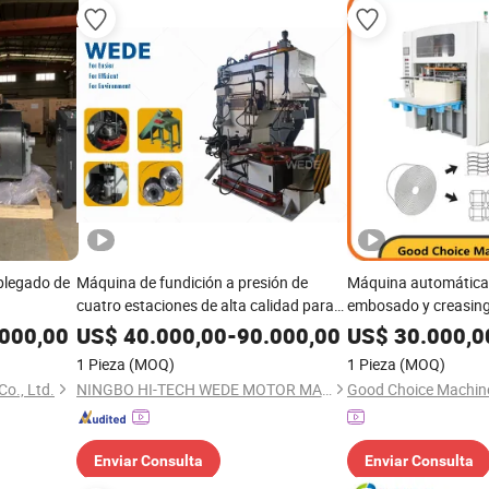
plegado de
Máquina de fundición a presión de
Máquina automática i
cuatro estaciones de alta calidad para
embosado y creasing
rotor de aluminio
cajas de papel de co
000,00
US$
40.000,00
-
90.000,00
US$
30.000,0
1 Pieza
(MOQ)
1 Pieza
(MOQ)
o., Ltd.
NINGBO HI-TECH WEDE MOTOR MACHINES CO., LTD.
Good Choice Machine
Enviar Consulta
Enviar Consulta