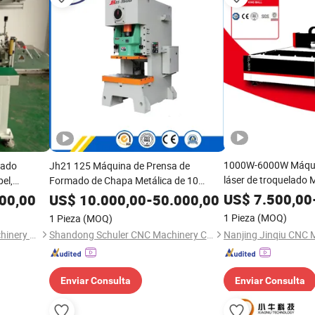
1000W-6000W Máquin
lado
Jh21 125 Máquina de Prensa de
láser de troquelado 
el,
Formado de Chapa Metálica de 10
por láser de vidrio M
Toneladas con Aparato de Cojín
US$
7.500,00
00,00
US$
10.000,00
-
50.000,00
CNC de engranajes
lo a rollo,
Neumático para Troqueles
1 Pieza
(MOQ)
1 Pieza
(MOQ)
rtadora de
Suzhou Kedou Precision Machinery Co., Ltd.
Shandong Schuler CNC Machinery Co., Ltd.
silicona
Enviar Consulta
Enviar Consulta