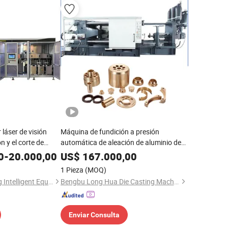
láser de visión
Máquina de fundición a presión
 y el corte de
automática de aleación de aluminio de
cámara fría controlada por PLC de alta
0
-
20.000,00
US$
167.000,00
precisión produciendo carcasas de
1 Pieza
(MOQ)
lámparas LED
Guangdong Yixinfeng Intelligent Equipment Co., Ltd.
Bengbu Long Hua Die Casting Machine Co., Ltd.
Enviar Consulta