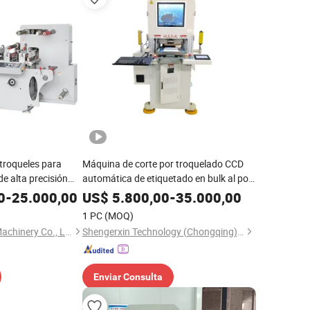
troqueles para
Máquina de corte por troquelado CCD
e alta precisión
automática de etiquetado en bulk al por
 servo
mayor para cartón corrugado de
0
-
25.000,00
US$
5.800,00
-
35.000,00
operación estable
1 PC
(MOQ)
Wenzhou Bangbao Machinery Co., Ltd.
Shengerxin Technology (Chongqing) Co., Ltd.
Enviar Consulta