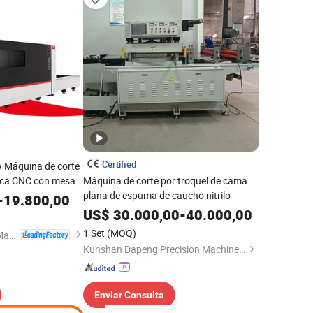
Certified
 Máquina de corte
ulica CNC con mesa
Máquina de corte por troquel de cama
ático de troqueles
plana de espuma de caucho nitrilo
-
19.800,00
abado en metal de
US$
30.000,00
-
40.000,00
dable y hierro
1 Set
(MOQ)
Nanjing Jinqiu CNC Machine Tool Co., Ltd.
Kunshan Dapeng Precision Machinery Co., Ltd.
Enviar Consulta