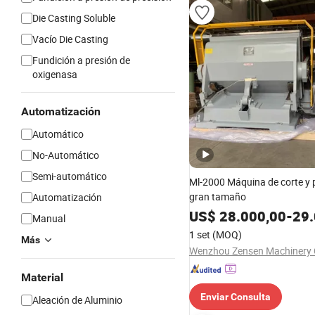
Die Casting Soluble
Vacío Die Casting
Fundición a presión de
oxigenasa
Automatización
Automático
No-Automático
Semi-automático
Ml-2000 Máquina de corte y 
gran tamaño
Automatización
US$
28.000,00
-
29.
Manual
1 set
(MOQ)
Más
Wenzhou Zensen Machinery C
Material
Enviar Consulta
Aleación de Aluminio