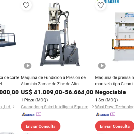
a de corte
Máquina de Fundición a Presión de
Máquina de prensa m
l
Aluminio Zamac de Zinc de Alto
manivela tipo C con t
Rendimiento 100ton
alimentador, desenro
000,00
US$
41.009,00
-
56.664,00
Negociable
enderezadora
1 Pieza
(MOQ)
1 Set
(MOQ)
.,Ltd.
Guangdong Shimi Intelligent Equipment Co., Ltd
Wuxi Daya Technology
Enviar Consulta
Enviar Consulta