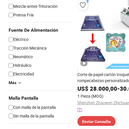
Mezcla-antes-Trituración
Prensa Fría
Fuente De Alimentación
Eléctrico
Tracción Mecánica
Neumático
Hidráulico
Electricidad
Corte de papel cartón troque
rompecabezas personalizado 
Más
tablero para niños máquina 
US$
28.000,00
-
30.
troquelado
1 Pieza
(MOQ)
Malla Pantalla
Con malla de la pantalla
Sin malla de la pantalla
Enviar Consulta