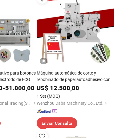
ativo para botones
Máquina automática de corte y
electrodo de ECG
rebobinado de papel autoadhesivo con
troquelado rotativo
0
-
51.000,00
US$
12.500,00
1 Set
(MOQ)
Xiaoniu Top International Trading(Shanghai)Co., Ltd.
Wenzhou Daba Machinery Co., Ltd.
Enviar Consulta