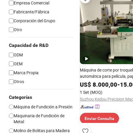
Empresa Comercial
Fabricante/Fábrica
Corporación del Grupo
Otro
Capacidad de R&D
ODM
OEM
Máquina de corte por troque
Marca Propia
automática para película, pap
Otros
etiqueta, adhesivo, panel de
US$
8.000,00
-
15.0
PVC/PET/PC, cortadora de rol
1 Set
(MOQ)
cortadora de rollo a hoja, co
Categorías
cinta adhesiva de espuma de 
Máquina de Fundición a Presión
Maquinaria de Fundición de
Enviar Consulta
Metal
Molino de Bolitas para Madera