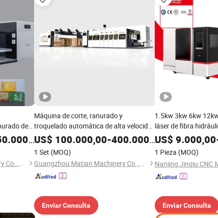
Máquina de corte, ranurado y
1.5kw 3kw 6kw 12kw
anurado de
troquelado automática de alta velocidad
láser de fibra hidrá
completamente computarizada para la
de intercambio autom
0.000,00
US$
100.000,00
-
400.000,00
US$
9.000,00
fabricación de cartones
de precisión para gr
1 Set
(MOQ)
1 Pieza
(MOQ)
aluminio, acero inoxi
Guangzhou Matian Machinery Co., Ltd.
Guangzhou Matian Machinery Co., Ltd.
Enviar Consulta
Enviar Consulta