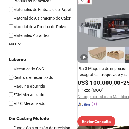
Productos Adhesivos
Materiales de Embalaje de Papel
Material de Aislamiento de Calor
Material de a Prueba de Polvo
Materiales Aislantes
Más
Laboreo
Pta-8 Máquina de impresión
Mecanizado CNC
flexográfica, troquelado y r
Centro de mecanizado
cajas de cartón automáticas
US$
100.000,00
-
25
Máquina aburrida
1 Pieza
(MOQ)
EDM Mecanizado
M / C Mecanizado
Die Casting Método
Enviar Consulta
Fundición a presión de precisión