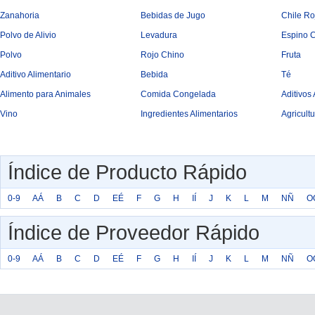
Zanahoria
Bebidas de Jugo
Chile Ro
Polvo de Alivio
Levadura
Espino C
Polvo
Rojo Chino
Fruta
Aditivo Alimentario
Bebida
Té
Alimento para Animales
Comida Congelada
Aditivos
Vino
Ingredientes Alimentarios
Agricult
Índice de Producto Rápido
0-9
AÁ
B
C
D
EÉ
F
G
H
IÍ
J
K
L
M
NÑ
O
Índice de Proveedor Rápido
0-9
AÁ
B
C
D
EÉ
F
G
H
IÍ
J
K
L
M
NÑ
O