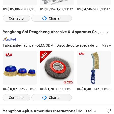
US$
-
/Pieza
US$
-
/Pieza
US$
-
/Pieza
85,00
90,00
0,15
0,20
4,50
6,00
Contacto
Charlar
Yongkang Shi Pengcheng Abrasive & Apparatus Co., Ltd.
Fabricante/Fábrica
OEM/ODM
Disco de corte, rueda de esmeril, disco de velcro, disco de aletas, cepillo de alambre, tela abrasiva, hoja de sierra, herramientas manuales, herramientas eléctricas, papel de lija
Más +
US$
-
/Pieza
US$
-
/Pieza
US$
-
/Pieza
0,57
0,59
1,75
1,90
0,45
0,46
Contacto
Charlar
Yangzhou Aplus Amenities International Co., Ltd.