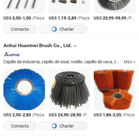
US$
-
/Pieza
US$
-
/Pieza
US$
-
/Pieza
0,50
1,50
1,19
2,89
20,99
99,99
Contacto
Charlar
Anhui Huanmei Brush Co., Ltd.
Cepillo de industria, cepillo de sisal, rodillo, cepillo de vaca, cepillo de barredora, filamento de PP, filamento de alambre de acero plano, cepillo de limpieza, cepillo barredor, cepillo de fregadora de suelo
Más +
US$
-
/Pieza
US$
-
/Pieza
US$
-
/Pieza
2,50
2,80
24,90
28,90
1,86
2,05
Contacto
Charlar