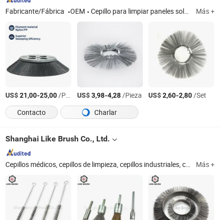
Fabricante/Fábrica
OEM
Cepillo para limpiar paneles solares, cepillo para lavar coches, kit de lavado de coches, cepillos barredores, cepillo industrial, cepillos para vacas, robot limpiador de paneles solares, cepillo de limpieza, cepillos para taladro, filamento de cepillo
Más +
US$
-
/Pieza
US$
-
/Pieza
US$
-
/Set
21,00
25,00
3,98
4,28
2,60
2,80
Contacto
Charlar
Shanghai Like Brush Co., Ltd.
Cepillos médicos, cepillos de limpieza, cepillos industriales, cepillos de rueda, cepillos de extremo, cepillos de lápiz, cepillos de tira, cepillos de arma, cepillos de laboratorio, cepillos químicos, cepillos de lubricación con aceite
Más +