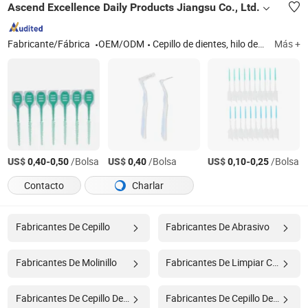
Ascend Excellence Daily Products Jiangsu Co., Ltd.
Fabricante/Fábrica
OEM/ODM
Cepillo de dientes, hilo dental, irrigador dental, cepillo interdental, kits de cuidado dental
Más +
US$
-
/Bolsa
US$
/Bolsa
US$
-
/Bolsa
0,40
0,50
0,40
0,10
0,25
Contacto
Charlar
Fabricantes De Cepillo
Fabricantes De Abrasivo
Fabricantes De Molinillo
Fabricantes De Limpiar Cepillo
Fabricantes De Cepillo De Plástico
Fabricantes De Cepillo De Limpieza