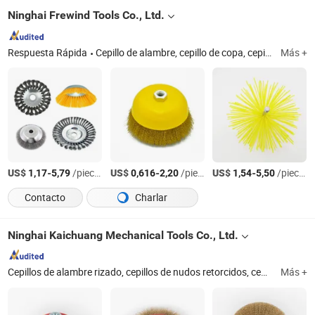
Ninghai Frewind Tools Co., Ltd.
Respuesta Rápida
Cepillo de alambre, cepillo de copa, cepillo de rueda, cepillo de chimenea, cepillo de chimenea Tornado, cepillo de tubo, cepillo de mango, cepillo abrasivo, mini cepillo, cepillo biselado
Más +
US$
-
/pieces
US$
-
/pieces
US$
-
/pieces
1,17
5,79
0,616
2,20
1,54
5,50
Contacto
Charlar
Ninghai Kaichuang Mechanical Tools Co., Ltd.
Cepillos de alambre rizado, cepillos de nudos retorcidos, cepillo biselado, cepillo circular, cepillo de sección única, cepillos de alambre de cobre, cepillo de extremo, cepillo abrasivo, cepillo de nylon, cepillo industrial
Más +