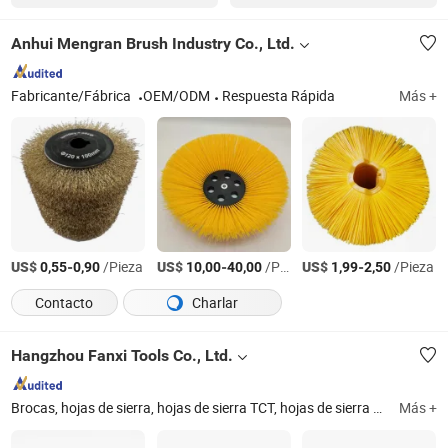
Anhui Mengran Brush Industry Co., Ltd.
Fabricante/Fábrica
OEM/ODM
Respuesta Rápida
Más +
US$
-
/Pieza
US$
-
/Pieza
US$
-
/Pieza
0,55
0,90
10,00
40,00
1,99
2,50
Contacto
Charlar
Hangzhou Fanxi Tools Co., Ltd.
Brocas, hojas de sierra, hojas de sierra TCT, hojas de sierra de diamante, rueda abrasiva, disco de aleta, disco de lijado, sierra de corona, cincel, rueda de molienda
Más +