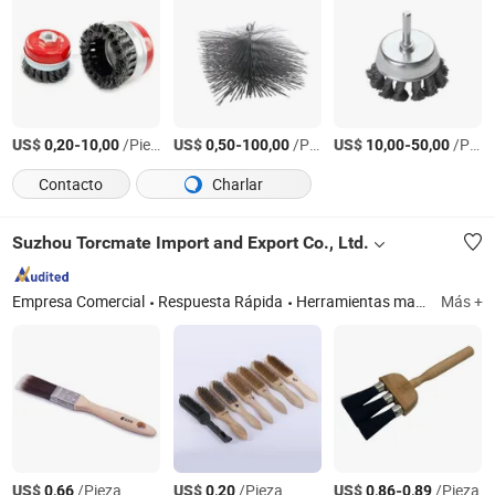
US$
-
/Pieza
US$
-
/Pieza
US$
-
/Pieza
0,20
10,00
0,50
100,00
10,00
50,00
Contacto
Charlar
Suzhou Torcmate Import and Export Co., Ltd.
Empresa Comercial
Respuesta Rápida
Herramientas manuales, rodillo de pintura, brocha, cuchillo de masilla, raspador, destornillador, juego de destornilladores, juego de herramientas
Más +
US$
/Pieza
US$
/Pieza
US$
-
/Pieza
0,66
0,20
0,86
0,89