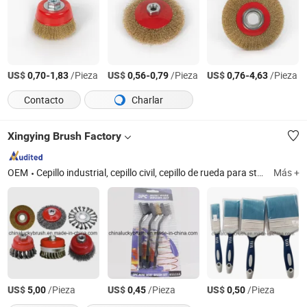
US$
-
/Pieza
US$
-
/Pieza
US$
-
/Pieza
0,70
1,83
0,56
0,79
0,76
4,63
Contacto
Charlar
Xingying Brush Factory
OEM
Cepillo industrial, cepillo civil, cepillo de rueda para stenter, piezas de repuesto para maquinaria de impresión y tintura, cepillo de tubo, cepillo de rueda de alambre de acero, cepillo personalizado, barra de carbono, cepillo de pintura y rodillo de pintura, cepillo de barredora de carretera
Más +
US$
/Pieza
US$
/Pieza
US$
/Pieza
5,00
0,45
0,50