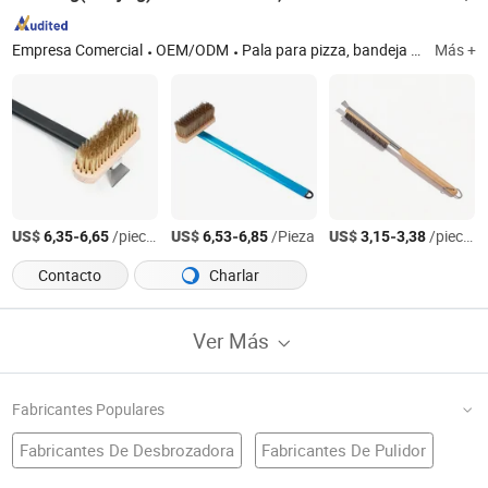
Empresa Comercial
OEM/ODM
Pala para pizza, bandeja para pizza, molde para pastel, cortador de pizza
Más +
US$
-
/pieces
US$
-
/Pieza
US$
-
/pieces
6,35
6,65
6,53
6,85
3,15
3,38
Contacto
Charlar
Ver Más
Fabricantes Populares
Fabricantes De Desbrozadora
Fabricantes De Pulidor