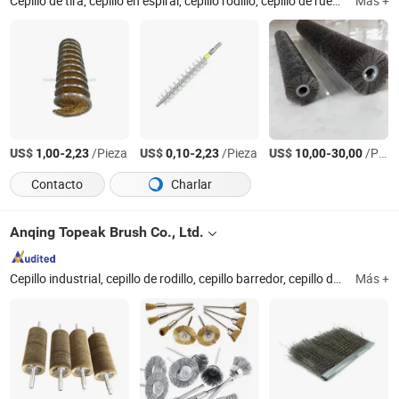
Cepillo de tira, cepillo en espiral, cepillo rodillo, cepillo de rueda, cepillo disco, cepillo de extremo, cepillo de rasguño, cepillo de tubo, cepillo de limpieza, cepillo industrial
Más +
US$
-
/Pieza
US$
-
/Pieza
US$
-
/Pieza
1,00
2,23
0,10
2,23
10,00
30,00
Contacto
Charlar
Anqing Topeak Brush Co., Ltd.
Cepillo industrial, cepillo de rodillo, cepillo barredor, cepillo de pulido, cepillo eléctrico, cepillo de limpieza, cepillo de tira, cepillo de tubo, cepillo de pintura, cepillo de acero, cepillo de rueda
Más +