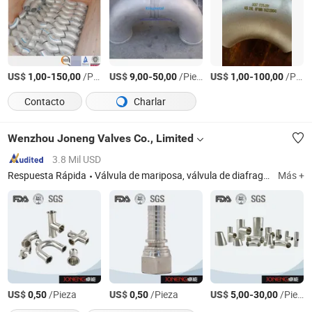
US$
-
/Pieza
US$
-
/Pieza
US$
-
/Pieza
1,00
150,00
9,00
50,00
1,00
100,00
Contacto
Charlar
Wenzhou Joneng Valves Co., Limited
3.8 Mil USD
Respuesta Rápida
Válvula de mariposa, válvula de diafragma, válvula de retención, accesorio de tubería, válvula de muestreo, unión, válvula Cpm, bomba centrífuga, tapa de pozo, válvula de seguridad
Más +
US$
/Pieza
US$
/Pieza
US$
-
/Pieza
0,50
0,50
5,00
30,00