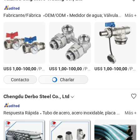
Fabricante/Fábrica
OEM/ODM
Medidor de agua; Válvula; Accesorio de HVAC
Más +
US$
-
/Pieza
US$
-
/Pieza
US$
-
/Pieza
1,00
100,00
1,00
100,00
1,00
100,00
Contacto
Charlar
Chengdu Derbo Steel Co., Ltd
Respuesta Rápida
Tubo de acero, acero inoxidable, placa de acero, accesorio, brida
Más +