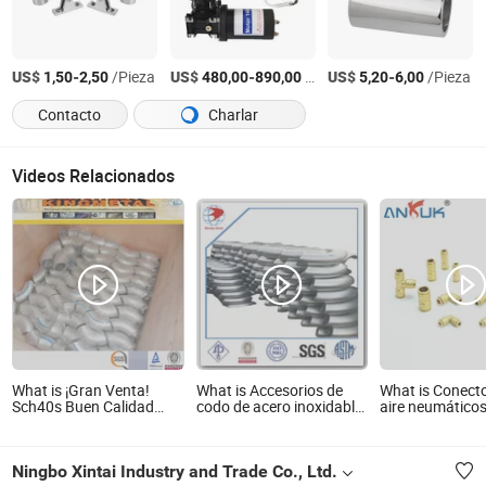
US$
-
/Pieza
US$
-
/Pieza
US$
-
/Pieza
1,50
2,50
480,00
890,00
5,20
6,00
Contacto
Charlar
Videos Relacionados
What is ¡Gran Venta!
What is Accesorios de
What is Conect
Sch40s Buen Calidad
codo de acero inoxidable
aire neumáticos
Accesorios de Tubería de
certificados por ASME
acoplamientos 
Acero Inoxidable de
para tubería de acero
para aire, acce
Soldadura a Tope
neumáticos de p
Ningbo Xintai Industry and Trade Co., Ltd.
accesorios de l