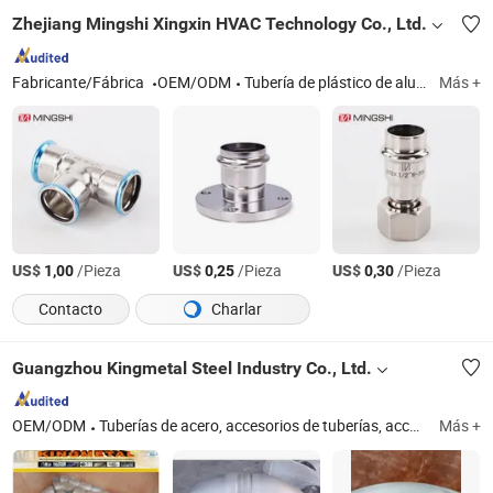
Zhejiang Mingshi Xingxin HVAC Technology Co., Ltd.
Fabricante/Fábrica
OEM/ODM
Tubería de plástico de aluminio, tubería PEX-b, tubería PPR, accesorio PPR, accesorio de latón, colectores, válvula
Más +
US$
/Pieza
US$
/Pieza
US$
/Pieza
1,00
0,25
0,30
Contacto
Charlar
Guangzhou Kingmetal Steel Industry Co., Ltd.
OEM/ODM
Tuberías de acero, accesorios de tuberías, accesorios de enchufe, brida, barra en ángulo, canal C, bobinas de acero, placa de acero, válvulas, accesorios ranurados
Más +