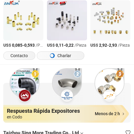
US$
-
/Pieza
US$
-
/Pieza
US$
-
/Pieza
0,085
0,593
0,11
0,22
2,92
2,93
Contacto
Charlar
Respuesta Rápida Expositores
Menos de 2 h
en Codo
Taizhou Sing More Trading Co., Ltd