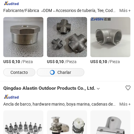
Fabricante/Fábrica
ODM
Accesorios de tubería, Tee, Codo, Niple hexagonal, Cruz, Unión, Acoplamiento, Socket Banded
Más +
US$
/Pieza
US$
/Pieza
US$
/Pieza
0,10
0,10
0,10
Contacto
Charlar
Qingdao Alastin Outdoor Products Co., Ltd.
Ancla de barco, hardware marino, boya marina, cadenas de ancla, bolardo, grillete, soporte para caña de pescar, accesorios para toldo bimini, base de pasamanos, escalera de barco
Más +