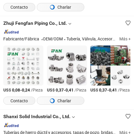
Contacto
Charlar
Zhuji Fengfan Piping Co., Ltd.
Fabricante/Fábrica
OEM/ODM
Tubería, Válvula, Accesorios
Más +
US$
-
/Pieza
US$
-
/Pieza
US$
-
/Pieza
0,08
0,24
0,37
0,41
0,37
0,41
Contacto
Charlar
Shanxi Solid Industrial Co., Ltd.
Tuberías de hierro dúctil y accesorios, tapas de pozo, bridas, válvulas, adaptadores de brida, juntas de desmontaje, tuberías y accesorios de PVC/PE/PPR, hidrantes, medidores de agua, tuberías de acero y accesorios
Más +