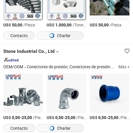
US$
/Pieza
US$
/Tonelada
US$
/Pieza
50,00
1.000,00
50,00
Contacto
Charlar
Stone Industrial Co., Ltd
OEM/ODM
Conectores de presión, Conectores de presión y tuberías, Conectores de presión de acero al carbono con recubrimiento de zinc, Conectores de presión de acero inoxidable, Conectores de presión de acero al carbono epóxico Kpress, Conectores de presión de acero al carbono Superdyma Kpress, Conectores de presión de acero al carbono con recubrimiento de zinc Kpress, Ipress-304/316L Conectores de presión de acero inoxidable
Más +
US$
-
/Pieza
US$
-
/Pieza
US$
-
/Pieza
0,50
25,00
0,50
25,00
0,50
25,00
Contacto
Charlar