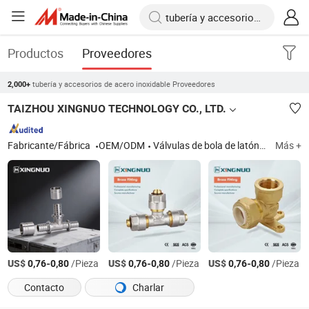
Productos
Proveedores
tubería y accesorios de acero inoxidable Proveedores
2,000+
TAIZHOU XINGNUO TECHNOLOGY CO., LTD.
Fabricante/Fábrica
OEM/ODM
Válvulas de bola de latón, colectores de latón, accesorios de latón, válvulas de latón, válvula de bola, válvula de compuerta, accesorio de tubería, grifo de latón, válvulas de bola de acero inoxidable, colectores de acero inoxidable, sujetadores de acero inoxidable
Más +
US$
-
/Pieza
US$
-
/Pieza
US$
-
/Pieza
0,76
0,80
0,76
0,80
0,76
0,80
Contacto
Charlar