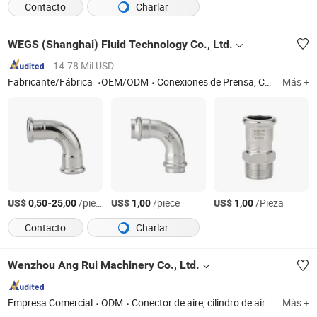
Contacto
Charlar
WEGS (Shanghai) Fluid Technology Co., Ltd.
14.78 Mil USD
Fabricante/Fábrica
OEM/ODM
Conexiones de Prensa, Conexiones de Tubo, Conexiones de Acero Inoxidable, Conexiones de Prensa de Acero Inoxidable, Conexiones de Tubo de Acero Inoxidable, Tubería de Agua, Conexiones de Inox, Tubos y Conexiones, Conexiones de Fontanería, Conexiones de Fontanería de Agua
Más +
US$
-
/piece
US$
/piece
US$
/Pieza
0,50
25,00
1,00
1,00
Contacto
Charlar
Wenzhou Ang Rui Machinery Co., Ltd.
Empresa Comercial
ODM
Conector de aire, cilindro de aire, válvula solenoide, conector neumático, componente neumático, tubo de PU, cortatubos, fuente de aire, tubo de nailon, tubo de resorte de PU
Más +