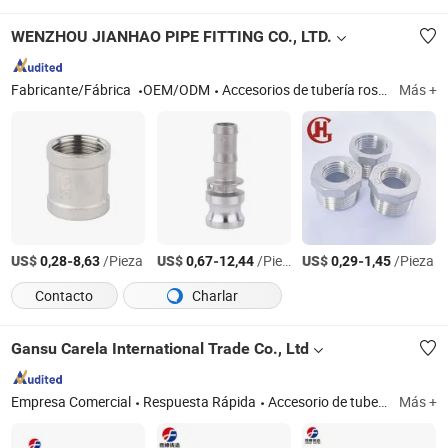
WENZHOU JIANHAO PIPE FITTING CO., LTD.
Fabricante/Fábrica
OEM/ODM
Accesorios de tubería roscados de acero inoxidable, accesorios no estándar, brida de acero inoxidable
Más +
US$
-
/Pieza
US$
-
/Pieza
US$
-
/Pieza
0,28
8,63
0,67
12,44
0,29
1,45
Contacto
Charlar
Gansu Carela International Trade Co., Ltd
Empresa Comercial
Respuesta Rápida
Accesorio de tubería de hierro maleable, válvula de bola motorizada, accesorio de tubería ranurada, accesorios de tubería galvanizada, válvula solenoide, accesorios de tubería de acero inoxidable, accesorio de hierro fundido, accesorios de tubería de acero, accesorio de tubería de hierro maleable galvanizado, sistema de tuberías
Más +