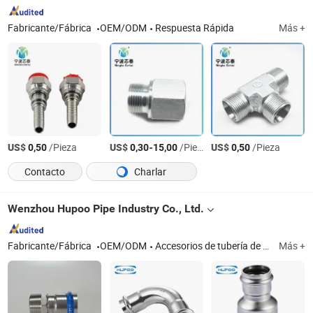
neumáticos, ac
hidráulicos de 
inoxidable, ma
Fabricante/Fábrica
OEM/ODM
Respuesta Rápida
Más +
aire rápida, acc
neumáticos
US$
/Pieza
US$
-
/Pieza
US$
/Pieza
0,50
0,30
15,00
0,50
Contacto
Charlar
Wenzhou Hupoo Pipe Industry Co., Ltd.
Fabricante/Fábrica
OEM/ODM
Accesorios de tubería de acero inoxidable
Más +