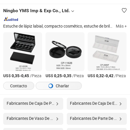
Ningbo YMS Imp & Exp Co., Ltd.
Estuche de lápiz labial, compacto cosmético, estuche de brillo labial, tubo de máscara, botella de delineador, bolígrafo cosmético, tarro acrílico, pote cosmético, contenedor de polvo suelto, botella de loción sin aire
Más +
US$
-
/Pieza
US$
-
/Pieza
US$
-
/Pieza
0,35
0,45
0,25
0,35
0,32
0,42
Contacto
Charlar
Fabricantes De Caja De Plástico
Fabricantes De Caja De Embalaje
Fabricantes De Vaso De Plástico
Fabricantes De Parte De Plástico