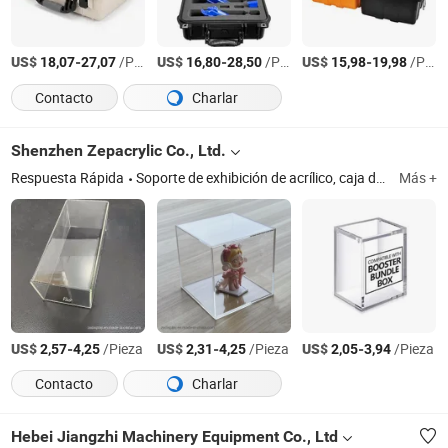
US$
-
/Pieza
US$
-
/Pieza
US$
-
/Pieza
18,07
27,07
16,80
28,50
15,98
19,98
Contacto
Charlar
Shenzhen Zepacrylic Co., Ltd.
Respuesta Rápida
Soporte de exhibición de acrílico, caja de acrílico, marco de fotos de acrílico, bandeja de acrílico, organizador de maquillaje de acrílico, soporte de menú de acrílico, premio de acrílico, estuche de acrílico, exhibición de plexiglás, estante de plexiglás
Más +
US$
-
/Pieza
US$
-
/Pieza
US$
-
/Pieza
2,57
4,25
2,31
4,25
2,05
3,94
Contacto
Charlar
Hebei Jiangzhi Machinery Equipment Co., Ltd