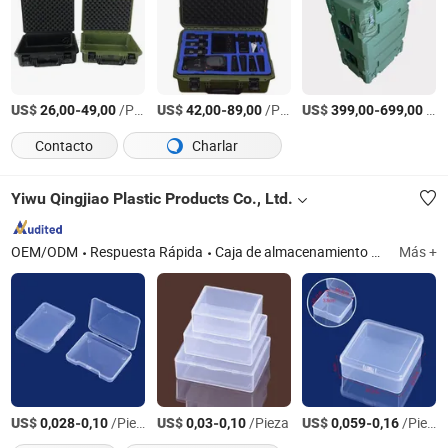
US$
-
/Pieza
US$
-
/Pieza
US$
-
/Pieza
26,00
49,00
42,00
89,00
399,00
699,00
Contacto
Charlar
Yiwu Qingjiao Plastic Products Co., Ltd.
OEM/ODM
Respuesta Rápida
Caja de almacenamiento de PP, caja de almacenamiento, caja de embalaje, caja de plástico, caja de piezas
Más +
US$
-
/Pieza
US$
-
/Pieza
US$
-
/Pieza
0,028
0,10
0,03
0,10
0,059
0,16