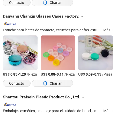
Contacto
Charlar
Danyang Chanxin Glasses Cases Factory.
Estuche para lentes de contacto, estuches para gafas, estuches para lentes, estuches ópticos, lentes de contacto, lentes
Más +
US$
-
/Pieza
US$
-
/Pieza
US$
-
/Pieza
0,85
1,20
0,08
0,11
0,09
0,15
Contacto
Charlar
Shantou Praisein Plastic Product Co., Ltd.
Embalaje cosmético, embalaje para el cuidado de la piel, embalaje de plástico
Más +