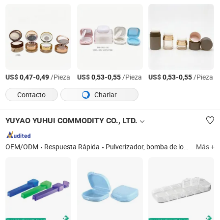
US$
-
/Pieza
US$
-
/Pieza
US$
-
/Pieza
0,47
0,49
0,53
0,55
0,53
0,55
Contacto
Charlar
YUYAO YUHUI COMMODITY CO., LTD.
OEM/ODM
Respuesta Rápida
Pulverizador, bomba de loción, tarro cosmético, botella de plástico, estuche de plástico, tapa de plástico, pulverizador de niebla fina, bomba de espuma, bomba de tratamiento, juego de botellas de viaje de plástico
Más +