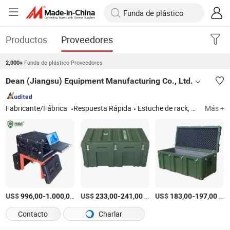
Productos
Proveedores
Funda de plástico Proveedores
2,000+
Dean (Jiangsu) Equipment Manufacturing Co., Ltd.
Fabricante/Fábrica
Respuesta Rápida
Estuche de rack, caja de enfriamiento, caja de almacenamiento, estuche de plástico, estuche de equipo, estuche rígido, estuche de plástico rígido
Más +
US$
-
/Pieza
US$
-
/Pieza
US$
-
/Pieza
996,00
1.000,00
233,00
241,00
183,00
197,00
Contacto
Charlar