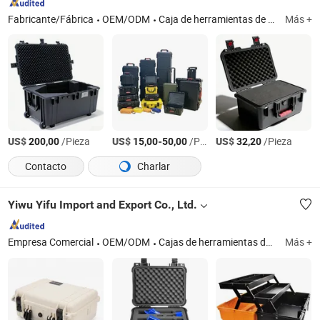
Fabricante/Fábrica
OEM/ODM
Caja de herramientas de plástico, caja de herramientas de aluminio, recinto de extrusión de aluminio, recinto impermeable de aluminio, caja de almacenamiento de plástico
Más +
US$
/Pieza
US$
-
/Pieza
US$
/Pieza
200,00
15,00
50,00
32,20
Contacto
Charlar
Yiwu Yifu Import and Export Co., Ltd.
Empresa Comercial
OEM/ODM
Cajas de herramientas de plástico duro OEM/ODM, cajas de aluminio OEM/ODM, bolsas OEM/ODM
Más +