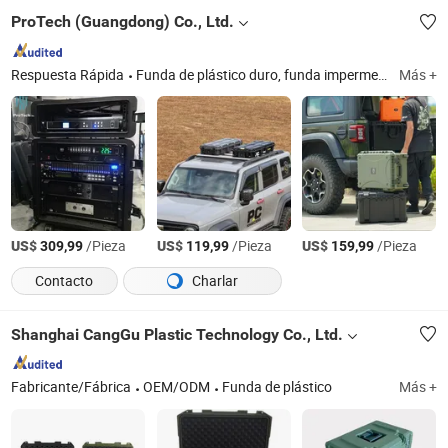
ProTech (Guangdong) Co., Ltd.
Respuesta Rápida
Funda de plástico duro, funda impermeable, funda protectora, funda de rack, funda dura para armas, funda para drones, funda dura para cámaras, funda dura para guitarras, funda dura, funda de vuelo
Más +
US$
/Pieza
US$
/Pieza
US$
/Pieza
309,99
119,99
159,99
Contacto
Charlar
Shanghai CangGu Plastic Technology Co., Ltd.
Fabricante/Fábrica
OEM/ODM
Funda de plástico
Más +