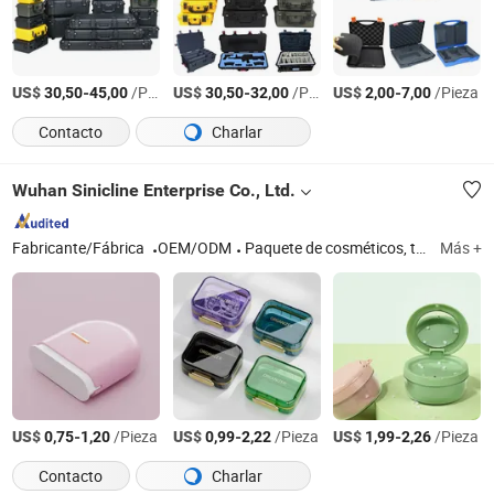
US$
-
/Pieza
US$
-
/Pieza
US$
-
/Pieza
30,50
45,00
30,50
32,00
2,00
7,00
Contacto
Charlar
Wuhan Sinicline Enterprise Co., Ltd.
Fabricante/Fábrica
OEM/ODM
Paquete de cosméticos, tarro cosmético, botella de gotero de vidrio, botella de aceite esencial, botella sin aire, botellas de perfume de vidrio, tarro de vidrio, tarro de plástico, caja de embalaje, embalaje cosmético, tubo de lápiz labial, etc
Más +
US$
-
/Pieza
US$
-
/Pieza
US$
-
/Pieza
0,75
1,20
0,99
2,22
1,99
2,26
Contacto
Charlar