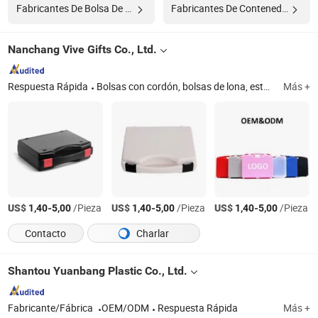
Fabricantes De Bolsa De Plástico
Fabricantes De Contenedor De Comida De Plástico
Nanchang Vive Gifts Co., Ltd.
Respuesta Rápida
Bolsas con cordón, bolsas de lona, estuche de plástico, parasol para coche, mangas para brazos, soporte para teléfono celular, bandana, diadema, bufanda scrunchie, bufanda
Más +
US$
-
/Pieza
US$
-
/Pieza
US$
-
/Pieza
1,40
5,00
1,40
5,00
1,40
5,00
Contacto
Charlar
Shantou Yuanbang Plastic Co., Ltd.
Fabricante/Fábrica
OEM/ODM
Respuesta Rápida
Más +