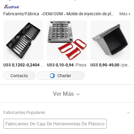
Fabricante/Fábrica
OEM/ODM
Molde de inyección de plástico, molde de inyección, moldeo por inyección de plástico, moldeo por inyección, molde de inyección de plástico, moldeo por inyección de plástico, conformado al vacío, molde de goma de silicona, molde de soplado, molde de extrusión, procesamiento CNC 3D impresión
Más +
US$
-
/pieces
US$
-
/Pieza
US$
-
/pieces
0,1202
0,2404
0,10
0,94
0,90
49,00
Contacto
Charlar
Ver Más
Fabricantes Populares
Fabricantes De Caja De Herramientas De Plástico