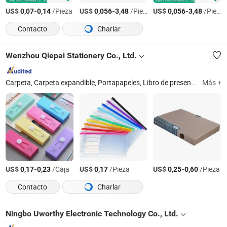
US$
-
/Pieza
US$
-
/Pieza
US$
-
/Pieza
0,07
0,14
0,056
3,48
0,056
3,48
Contacto
Charlar
Wenzhou Qiepai Stationery Co., Ltd.
Carpeta, Carpeta expandible, Portapapeles, Libro de presentación, Estuche, Bolsa con cremallera, Bolsa de sobre, Caja de archivos, Tarjeta de nombre, 3D Rompecabezas
Más +
US$
-
/Caja
US$
/Pieza
US$
-
/Pieza
0,17
0,23
0,17
0,25
0,60
Contacto
Charlar
Ningbo Uworthy Electronic Technology Co., Ltd.