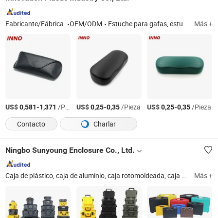
Fabricante/Fábrica
OEM/ODM
Estuche para gafas, estuche de metal, estuche hecho a mano, paño para limpiar lentes, bolsa para gafas, cordón para gafas
Más +
US$
-
/Pieza
US$
-
/Pieza
US$
-
/Pieza
0,581
1,371
0,25
0,35
0,25
0,35
Contacto
Charlar
Ningbo Sunyoung Enclosure Co., Ltd.
Caja de plástico, caja de aluminio, caja rotomoldeada, caja de almacenamiento de herramientas, recinto de aluminio, recinto de plástico, caja de herramientas, caja organizadora, caja de enfriamiento, caja de EVA
Más +