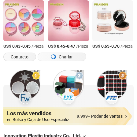
US$
-
/Pieza
US$
-
/Pieza
US$
-
/Pieza
0,43
0,45
0,45
0,47
0,65
0,70
Contacto
Charlar
Los más vendidos
9.999+ Poder de ventas
en Bolsa y Caja de Uso Especializado
Innovation Plastic Industry Co., Ltd.