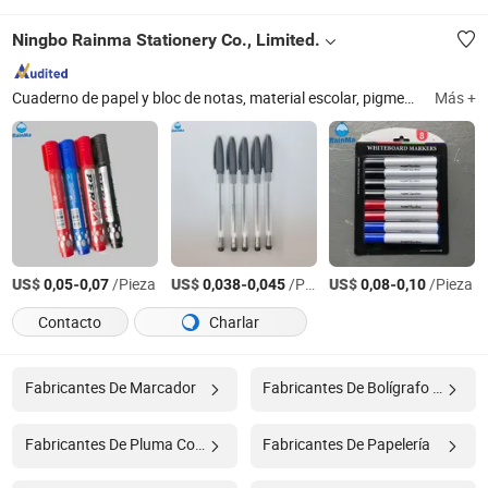
Ningbo Rainma Stationery Co., Limited.
Cuaderno de papel y bloc de notas, material escolar, pigmentos de arte, bolígrafo, lienzo y tabla de lienzo, material de oficina, material promocional de regalo, borrador y regla, marcador y resaltador, cuchillo cortador
Más +
US$
-
/Pieza
US$
-
/Pieza
US$
-
/Pieza
0,05
0,07
0,038
0,045
0,08
0,10
Contacto
Charlar
Fabricantes De Marcador
Fabricantes De Bolígrafo Para Marcador
Fabricantes De Pluma Con Marcador
Fabricantes De Papelería