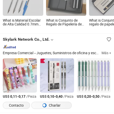
What is Material Escolar
What is Conjunto de
What is Conjun
de Alta Calidad 0.7mm
Regalo de Papelería de
regalo de papel
Bolígrafo Barato Foska
Marca Premium
promocional co
con 4 Color
Cuaderno Bolígrafo Logo
personalizado, 
Personalizado Regalos
de metal y caja
Skylark Network Co., Ltd.
Promocionales
Corporativos Conjunto
de Regalo para Oficina
Empresa Comercial
Juguetes; Suministros de oficina y escolares; Artículos para el hogar; Productos para exteriores; Productos de jardín; Juguetes para mascotas
Más +
US$
-
/Pieza
US$
-
/Pieza
US$
-
/Pieza
0,11
0,17
0,10
0,40
0,20
0,50
Contacto
Charlar