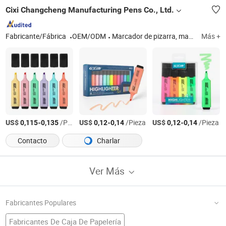
Cixi Changcheng Manufacturing Pens Co., Ltd.
Fabricante/Fábrica
OEM/ODM
Marcador de pizarra, marcador perpetuo, resaltadores, marcador de pintura, marcador de pintura acrílica, marcador de tiza líquida, rotulador fino, bolígrafo de acuarela, marcador de boceto artístico, otro marcador artístico
Más +
US$
-
/Pieza
US$
-
/Pieza
US$
-
/Pieza
0,115
0,135
0,12
0,14
0,12
0,14
Contacto
Charlar
Ver Más
Fabricantes Populares
Fabricantes De Caja De Papelería