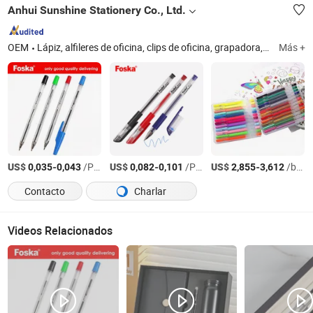
Anhui Sunshine Stationery Co., Ltd.
OEM
Lápiz, alfileres de oficina, clips de oficina, grapadora, grapadora, perforadora, organizador de oficina, archivo de documentos, pegamento
Más +
US$
-
/Pieza
US$
-
/Pieza
US$
-
/box
0,035
0,043
0,082
0,101
2,855
3,612
Contacto
Charlar
Videos Relacionados