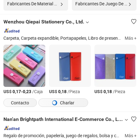
Fabricantes De Material De Oficina
Fabricantes De Juego De Papelería
Wenzhou Qiepai Stationery Co., Ltd.
Carpeta, Carpeta expandible, Portapapeles, Libro de presentación, Estuche, Bolsa con cremallera, Bolsa de sobre, Caja de archivos, Tarjeta de nombre, 3D Rompecabezas
Más +
US$
-
/Caja
US$
/Pieza
US$
/Pieza
0,17
0,23
0,18
0,18
Contacto
Charlar
Nan'an Brightpath International E-Commerce Co., Ltd.
Regalo de promoción, papelería, juego de regalos, bolsa y caja de embalaje, llavero, bebida promocional, bolsa de hombro, mochila
Más +