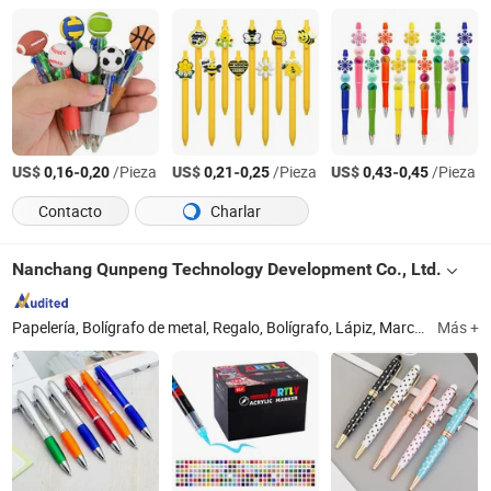
US$
-
/Pieza
US$
-
/Pieza
US$
-
/Pieza
0,16
0,20
0,21
0,25
0,43
0,45
Contacto
Charlar
Nanchang Qunpeng Technology Development Co., Ltd.
Papelería, Bolígrafo de metal, Regalo, Bolígrafo, Lápiz, Marcadores, Cuaderno, Material de arte, Productos para exteriores, Pizarra
Más +