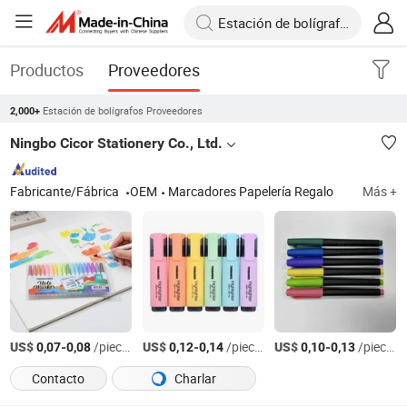
Productos
Proveedores
Estación de bolígrafos Proveedores
2,000+
Ningbo Cicor Stationery Co., Ltd.
Fabricante/Fábrica
OEM
Marcadores Papelería Regalo
Más +
US$
-
/pieces
US$
-
/pieces
US$
-
/pieces
0,07
0,08
0,12
0,14
0,10
0,13
Contacto
Charlar