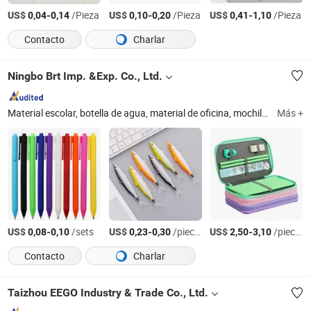
US$
-
/Pieza
US$
-
/Pieza
US$
-
/Pieza
0,04
0,14
0,10
0,20
0,41
1,10
Contacto
Charlar
Ningbo Brt Imp. &Exp. Co., Ltd.
Material escolar, botella de agua, material de oficina, mochila, bolígrafo promocional, marcador, regalo promocional, cuaderno
Más +
US$
-
/sets
US$
-
/pieces
US$
-
/pieces
0,08
0,10
0,23
0,30
2,50
3,10
Contacto
Charlar
Taizhou EEGO Industry & Trade Co., Ltd.