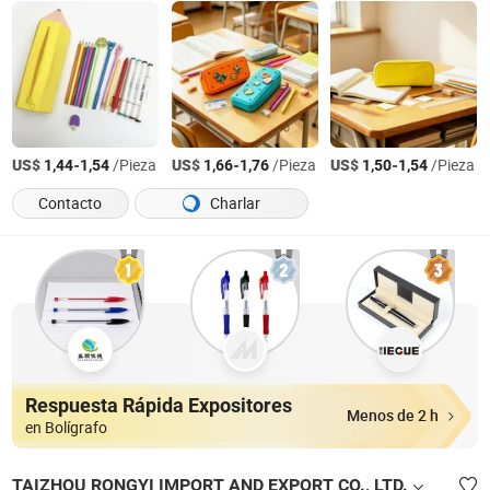
US$
-
/Pieza
US$
-
/Pieza
US$
-
/Pieza
1,44
1,54
1,66
1,76
1,50
1,54
Contacto
Charlar
Respuesta Rápida Expositores
Menos de 2 h
en Bolígrafo
TAIZHOU RONGYI IMPORT AND EXPORT CO., LTD.