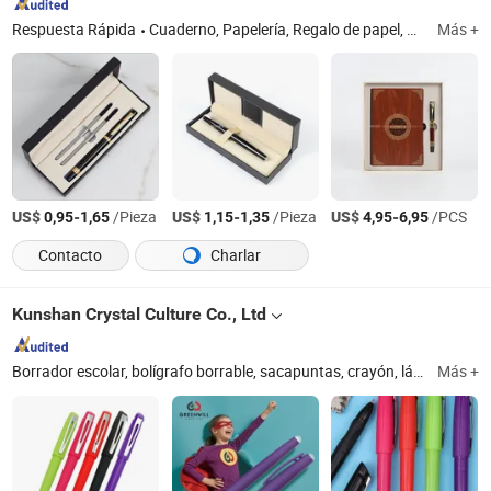
Respuesta Rápida
Cuaderno, Papelería, Regalo de papel, Carpetas, Impresión de libros, Planificador, Agenda, Diario, Cuaderno espiral, Bloc de notas
Más +
US$
-
/Pieza
US$
-
/Pieza
US$
-
/PCS
0,95
1,65
1,15
1,35
4,95
6,95
Contacto
Charlar
Kunshan Crystal Culture Co., Ltd
Borrador escolar, bolígrafo borrable, sacapuntas, crayón, lápiz, borrador de regalo, sacapuntas multifuncional, bolígrafo y bolígrafo de gel, borrador de oficina, lápiz mágico infinito
Más +