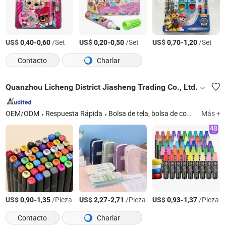
US$
-
/Set
US$
-
/Set
US$
-
/Set
0,40
0,60
0,20
0,50
0,70
1,20
Contacto
Charlar
Quanzhou Licheng District Jiasheng Trading Co., Ltd.
OEM/ODM
Respuesta Rápida
Bolsa de tela, bolsa de compras, marcador, cuaderno, mochila escolar
Más +
US$
-
/Pieza
US$
-
/Pieza
US$
-
/Pieza
0,90
1,35
2,27
2,71
0,93
1,37
Contacto
Charlar