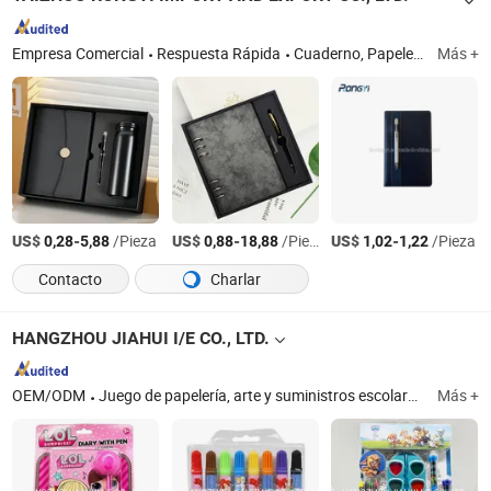
Empresa Comercial
Respuesta Rápida
Cuaderno, Papelería
Más +
US$
-
/Pieza
US$
-
/Pieza
US$
-
/Pieza
0,28
5,88
0,88
18,88
1,02
1,22
Contacto
Charlar
HANGZHOU JIAHUI I/E CO., LTD.
OEM/ODM
Juego de papelería, arte y suministros escolares, suministros de oficina, juego de papelería de bricolaje, productos de belleza, botella y accesorio
Más +