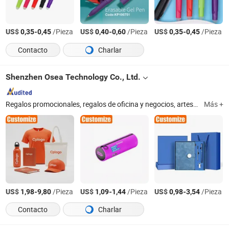
US$
-
/Pieza
US$
-
/Pieza
US$
-
/Pieza
0,35
0,45
0,40
0,60
0,35
0,45
Contacto
Charlar
Shenzhen Osea Technology Co., Ltd.
Regalos promocionales, regalos de oficina y negocios, artesanía, hogar y jardín, productos deportivos, regalos personalizados
Más +
US$
-
/Pieza
US$
-
/Pieza
US$
-
/Pieza
1,98
9,80
1,09
1,44
0,98
3,54
Contacto
Charlar