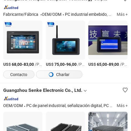
Fabricante/Fábrica
OEM/ODM
PC industrial embebido, PC de panel todo en uno Android, PC de panel Linux, PC de panel Windows CE, PC de panel Windows
Más +
US$
-
/Pieza
US$
-
/Pieza
US$
-
/Pieza
68,00
83,00
75,00
96,00
65,00
89,00
Contacto
Charlar
Guangzhou Senke Electronic Co., Ltd.
OEM/ODM
PC de panel industrial, señalización digital, PC todo en uno, pantalla LCD, reproductor de anuncios, pantalla publicitaria, reproductor publicitario, quiosco, quiosco con pantalla táctil, monitor LCD
Más +