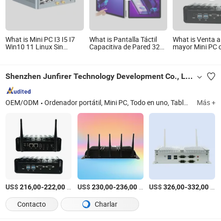
What is Mini PC I3 I5 I7
What is Pantalla Táctil
What is Venta a
Win10 11 Linux Sin
Capacitiva de Pared 32
mayor Mini PC 
Ventilador COM VAG
Pulgadas Computadora
procesador Inte
DC12V Caja Mini PC
Android Mini PC
8th Gen RAM 8
Industrial
128g
Shenzhen Junfirer Technology Development Co., Ltd.
OEM/ODM
Ordenador portátil, Mini PC, Todo en uno, Tableta, Cliente ligero, Monitor, Teclado y ratón, Auriculares para juegos
Más +
US$
-
/Pieza
US$
-
/Pieza
US$
-
/Pieza
216,00
222,00
230,00
236,00
326,00
332,00
Contacto
Charlar