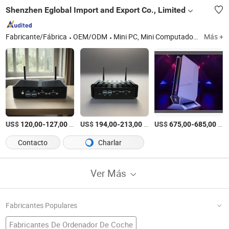
Shenzhen Eglobal Import and Export Co., Limited
Fabricante/Fábrica
OEM/ODM
Mini PC, Mini Computadora, PC Industrial, PC de Juegos, Computadora Industrial, PC Sin Ventilador, Mini PC Sin Ventilador
Más +
US$
-
/Set
US$
-
/Set
US$
-
/Set
120,00
127,00
194,00
213,00
675,00
685,00
Contacto
Charlar
Ver Más
Fabricantes Populares
Fabricantes De Ordenador De Coche