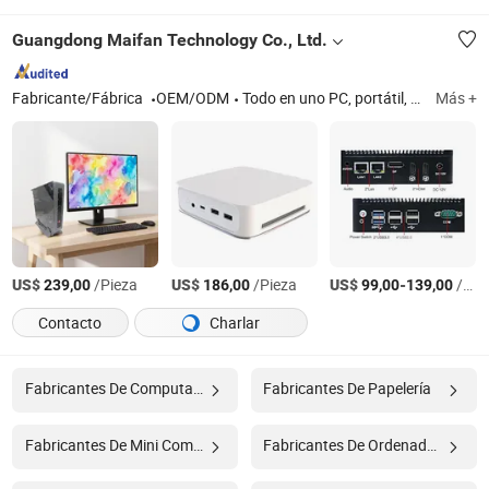
Guangdong Maifan Technology Co., Ltd.
Fabricante/Fábrica
OEM/ODM
Todo en uno PC, portátil, mini PC, monitor, computadoras de escritorio, computadoras OPS, computadoras de control industrial, pantalla LCD, panel interactivo
Más +
US$
/Pieza
US$
/Pieza
US$
-
/Pieza
239,00
186,00
99,00
139,00
Contacto
Charlar
Fabricantes De Computadora
Fabricantes De Papelería
Fabricantes De Mini Computadora
Fabricantes De Ordenador Portátil