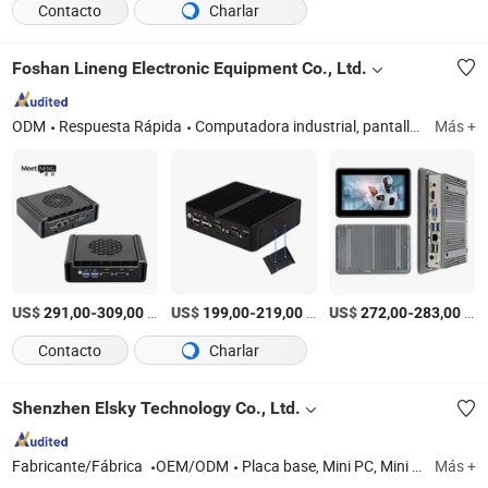
Contacto
Charlar
Foshan Lineng Electronic Equipment Co., Ltd.
ODM
Respuesta Rápida
Computadora industrial, pantalla táctil industrial, pantalla industrial, tableta resistente
Más +
US$
-
/unit
US$
-
/Pieza
US$
-
/unit
291,00
309,00
199,00
219,00
272,00
283,00
Contacto
Charlar
Shenzhen Elsky Technology Co., Ltd.
Fabricante/Fábrica
OEM/ODM
Placa base, Mini PC, Mini PC OPS, PC industrial
Más +