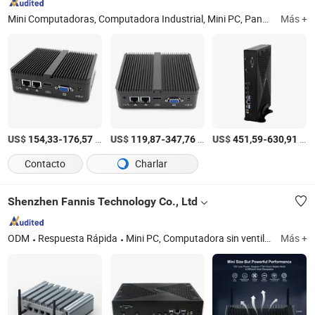
Mini Computadoras, Computadora Industrial, Mini PC, Panel Industrial, PC de Juegos, PC Industrial, PC Sin Ventilador, Computadora de Escritorio, Todo en Uno, Computadora de Oficina
Más +
US$
-
/sets
US$
-
/units
US$
-
/Pieza
154,33
176,57
119,87
347,76
451,59
630,91
Contacto
Charlar
Shenzhen Fannis Technology Co., Ltd
ODM
Respuesta Rápida
Mini PC, Computadora sin ventilador, PC industrial, PC todo en uno, Panel industrial con pantalla táctil, PC de cortafuegos, PC para juegos, PC Pfsense, Mini computadora, Computadora de oficina
Más +