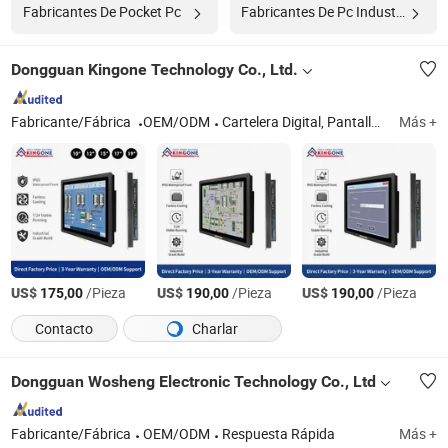
Fabricantes De Pocket Pc
Fabricantes De Pc Industrial
Dongguan Kingone Technology Co., Ltd.
Fabricante/Fábrica
OEM/ODM
Cartelera Digital, Pantalla Publicitaria, Pizarra Interactiva, Panel Plano Interactivo, Pizarra Inteligente, Kiosco de Pantalla Táctil, Panel de PC Industrial, Pantalla de Montaje en Pared, Kiosco Digital, Cartelera Digital Exterior
Más +
US$
/Pieza
US$
/Pieza
US$
/Pieza
175,00
190,00
190,00
Contacto
Charlar
Dongguan Wosheng Electronic Technology Co., Ltd
Fabricante/Fábrica
OEM/ODM
Respuesta Rápida
Más +