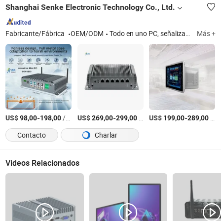
Shanghai Senke Electronic Technology Co., Ltd.
Fabricante/Fábrica
OEM/ODM
Todo en uno PC, señalización digital, monitor LCD, PC de panel industrial, señalización digital exterior, pared de video LCD
Más +
US$
-
/Pieza
US$
-
/pieces
US$
-
/sets
98,00
198,00
269,00
299,00
199,00
289,00
Contacto
Charlar
Videos Relacionados