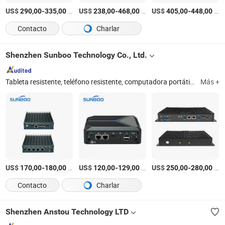
US$
-
/Pieza
US$
-
/Pieza
US$
-
/Pieza
290,00
335,00
238,00
468,00
405,00
448,00
Contacto
Charlar
Shenzhen Sunboo Technology Co., Ltd.
Tableta resistente, teléfono resistente, computadora portátil, computadora industrial, dispositivo portátil resistente, tableta, teléfono móvil, escáner industrial, teléfono inteligente, computadora personal industrial
Más +
US$
-
/Pieza
US$
-
/Pieza
US$
-
/Pieza
170,00
180,00
120,00
129,00
250,00
280,00
Contacto
Charlar
Shenzhen Anstou Technology LTD