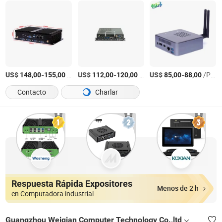
US$
-
/Pieza
US$
-
/Pieza
US$
-
/Pieza
148,00
155,00
112,00
120,00
85,00
88,00
Contacto
Charlar
Respuesta Rápida Expositores
Menos de 2 h
en Computadora industrial
Guangzhou Weiqian Computer Technology Co.,ltd