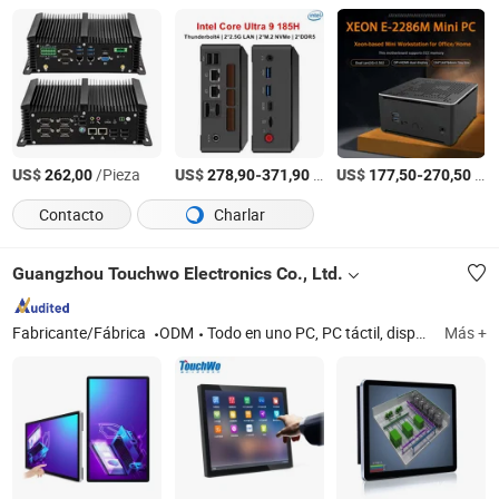
US$
/Pieza
US$
-
/Pieza
US$
-
/Pieza
262,00
278,90
371,90
177,50
270,50
Contacto
Charlar
Guangzhou Touchwo Electronics Co., Ltd.
Fabricante/Fábrica
ODM
Todo en uno PC, PC táctil, dispositivo de reconocimiento facial, panel táctil, tableta táctil, panel plano industrial, quiosco de pago, máquina de consulta de autoservicio, quiosco de pedidos
Más +