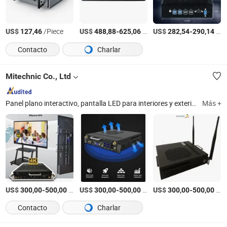
US$
/Piece
US$
-
/units
US$
-
/Piece
127,46
488,88
625,06
282,54
290,14
Contacto
Charlar
Mitechnic Co., Ltd
Panel plano interactivo, pantalla LED para interiores y exteriores, auriculares para laboratorio de idiomas, PC OPS
Más +
US$
-
/Pieza
US$
-
/Pieza
US$
-
/Pieza
300,00
500,00
300,00
500,00
300,00
500,00
Contacto
Charlar