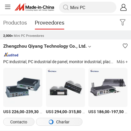
Productos
Proveedores
Mini PC Proveedores
2,000+
Zhengzhou Qiyang Technology Co., Ltd.
PC industrial, PC industrial de panel, monitor industrial, placa base industrial, PC mini sin ventilador, PC de caja embebida
Más +
US$
-
/pieces
US$
-
/pieces
US$
-
/pieces
226,00
239,30
294,00
315,80
186,00
197,50
Contacto
Charlar