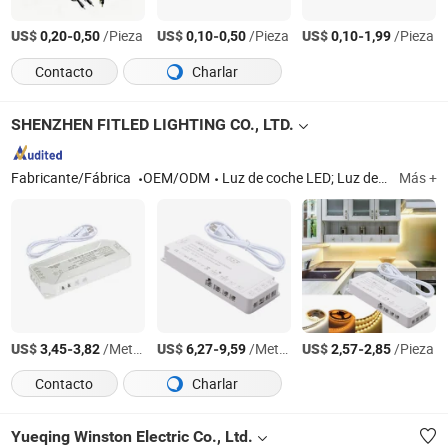
US$
-
/Pieza
US$
-
/Pieza
US$
-
/Pieza
0,20
0,50
0,10
0,50
0,10
1,99
Contacto
Charlar
SHENZHEN FITLED LIGHTING CO., LTD.
Fabricante/Fábrica
OEM/ODM
Luz de coche LED; Luz de sensor LED; Interruptor de sensor; Tira de luz LED; Perfil LED
Más +
US$
-
/Metro
US$
-
/Metro
US$
-
/Pieza
3,45
3,82
6,27
9,59
2,57
2,85
Contacto
Charlar
Yueqing Winston Electric Co., Ltd.