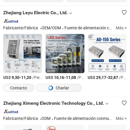
Zhejiang Leyu Electric Co., Ltd.
Fabricante/Fábrica
OEM/ODM
Fuente de alimentación conmutada, inversor de potencia, interruptor rotativo
Más +
US$
-
/Pieza
US$
-
/Pieza
US$
-
/Pieza
9,30
11,20
10,16
11,08
29,17
32,87
Contacto
Charlar
Zhejiang Ximeng Electronic Technology Co., Ltd.
Fabricante/Fábrica
ODM
Fuente de alimentación conmutada, fuente de alimentación para LED, adaptador de CA/CC, enchufe eléctrico, accesorios de cableado, interruptores, pasacables, clips de cable, bloques de terminales, lámpara de señal
Más +