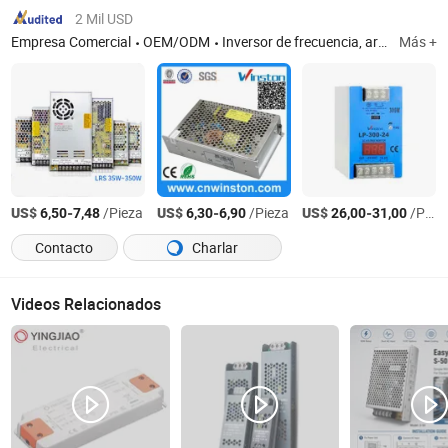
2 Mil USD
Empresa Comercial
OEM/ODM
Inversor de frecuencia, arrancador suave de motor, fuente de alimentación conmutada, transformador, interruptor de proximidad, contactor, relé, contador, temporizador, termostato, calentador, caja impermeable, protector de corriente y voltaje, productos para el hogar inteligente, luz de advertencia, sirena de motor
Más +
US$
-
/Pieza
US$
-
/Pieza
US$
-
/Pieza
6,50
7,48
6,30
6,90
26,00
31,00
Contacto
Charlar
Videos Relacionados