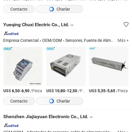
Contacto
Charlar
Yueqing Chuxi Electric Co., Ltd.
Empresa Comercial
OEM/ODM
Sensores, Fuente de Alimentación conmutada, Interruptor de flotador, Relé de estado sólido
Más +
US$
-
/Pieza
US$
-
/Pieza
US$
-
/Pieza
6,50
6,90
10,80
12,50
5,35
5,65
Contacto
Charlar
Shenzhen Jiajiayuan Electronic Co., Ltd.