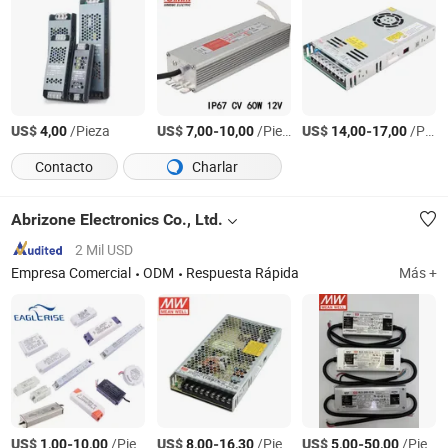
US$
/Pieza
US$
-
/Pieza
US$
-
/Pieza
4,00
7,00
10,00
14,00
17,00
Contacto
Charlar
Abrizone Electronics Co., Ltd.
2 Mil USD
Empresa Comercial
ODM
Respuesta Rápida
Más +
US$
-
/Pieza
US$
-
/Pieza
US$
-
/Pieza
1,00
10,00
8,00
16,30
5,00
50,00