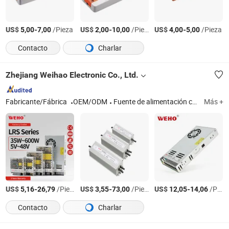
US$
-
/Pieza
US$
-
/Pieza
US$
-
/Pieza
5,00
7,00
2,00
10,00
4,00
5,00
Contacto
Charlar
Zhejiang Weihao Electronic Co., Ltd.
Fabricante/Fábrica
OEM/ODM
Fuente de alimentación conmutada, fuente de alimentación, fuente de alimentación con modo de conmutación, fuente de alimentación LED, fuente de alimentación impermeable, fuente de alimentación para riel DIN, fuente de alimentación con modo de conmutación, inversor de potencia
Más +
US$
-
/Pieza
US$
-
/Pieza
US$
-
/Pieza
5,16
26,79
3,55
73,00
12,05
14,06
Contacto
Charlar