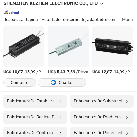
SHENZHEN KEZHEN ELECTRONIC CO., LTD.
Respuesta Rápida
Adaptador de corriente, adaptador conmutado, fuente de alimentación, cargador, adaptador de portátil, cargador de batería, fuente de alimentación conmutada, cargador de coche, adaptador de CA, adaptador universal
Más +
US$
-
/Pieza
US$
-
/Pieza
US$
-
/Pieza
10,87
15,99
5,43
7,59
12,87
14,99
Contacto
Charlar
Fabricantes De Estabilizador
Fabricantes De Subestación Eléctrica
Fabricantes De Regleta De Sobrecarga
Fabricantes De Producto Líder
Fabricantes De Controlador Led
Fabricantes De Poder Led