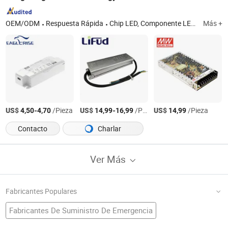
OEM/ODM
Respuesta Rápida
Chip LED, Componente LED, Fuente de alimentación LED, Lente óptica LED, Componentes electrónicos, Controlador LED, Diodo emisor de luz, LED de alta potencia, LED SMD, LED COB
Más +
US$
-
/Pieza
US$
-
/Pieza
US$
/Pieza
4,50
4,70
14,99
16,99
14,99
Contacto
Charlar
Ver Más
Fabricantes Populares
Fabricantes De Suministro De Emergencia