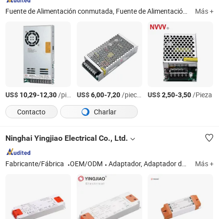
Fuente de Alimentación conmutada, Fuente de Alimentación para riel DIN, Fuente de Alimentación, 12V Fuente de Alimentación para riel DIN, 24V Fuente de Alimentación para riel DIN, Fuente de Alimentación AC DC, Fuente de Alimentación conmutada 24V, Fuente de Alimentación conmutada 12V, Fuente de Alimentación SMPS, 12V 5V Fuente de Alimentación
Más +
US$
-
/pieces
US$
-
/pieces
US$
-
/Pieza
10,29
12,30
6,00
7,20
2,50
3,50
Contacto
Charlar
Ninghai Yingjiao Electrical Co., Ltd.
Fabricante/Fábrica
OEM/ODM
Adaptador, Adaptador de corriente, Adaptador CA/CC, Fuente de alimentación, Cargador de batería, Adaptador de CA, Fuente de alimentación para CCTV, Adaptador de potencia lineal, Controlador LED, Adaptador de potencia conmutada
Más +