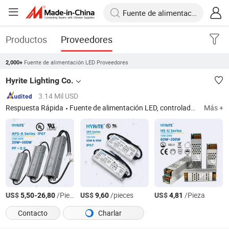
Productos
Proveedores
Fuente de alimentación LED Proveedores
2,000+
Hyrite Lighting Co.
3.14 Mil USD
Respuesta Rápida
Fuente de alimentación LED, controlador LED, controlador de alimentación conmutada, fuente de alimentación impermeable, fuente de alimentación de neón
Más +
US$
-
/Pieza
US$
/pieces
US$
/Pieza
5,50
26,80
9,60
4,81
Contacto
Charlar