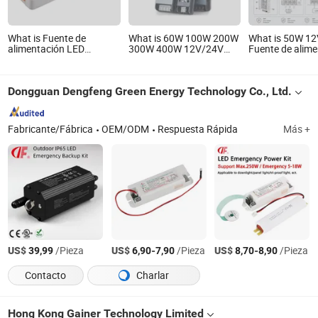
What is Fuente de
What is 60W 100W 200W
What is 50W 12
alimentación LED
300W 400W 12V/24V
Fuente de alim
superdelgada OEM/ODM
Fuente de alimentación
conmutada de s
de fábrica
LED Controlador LED
única AC/DC
12W/20W/30W/50W
para tira LED
Dongguan Dengfeng Green Energy Technology Co., Ltd.
IP44 IP20 con
TUV/CE/UL/RoHS/ISO9001
Fabricante/Fábrica
OEM/ODM
Respuesta Rápida
Más +
US$
/Pieza
US$
-
/Pieza
US$
-
/Pieza
39,99
6,90
7,90
8,70
8,90
Contacto
Charlar
Hong Kong Gainer Technology Limited