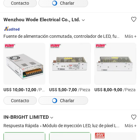
Contacto
Charlar
Wenzhou Wode Electrical Co., Ltd.
Fuente de alimentación conmutada, controlador de LED, fuente de alimentación para riel DIN, fuente de alimentación, fuente de alimentación para LED
Más +
US$
-
/Pieza
US$
-
/Pieza
US$
-
/Pieza
10,00
12,00
5,00
7,00
8,00
9,00
Contacto
Charlar
IN-BRIGHT LIMITED
Respuesta Rápida
Módulo de inyección LED, luz de píxel LED, fuente de alimentación LED, letras de señal LED
Más +