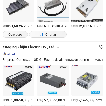
US$
-
/Pieza
US$
-
/Pieza
US$
-
/Pieza
21,50
25,20
5,00
25,00
12,00
15,00
Contacto
Charlar
Yueqing Zhijiu Electric Co., Ltd.
Empresa Comercial
ODM
Fuente de alimentación conmutada, sensor, relé de estado sólido
Más +
US$
-
/Pieza
US$
-
/Pieza
US$
-
/Pieza
53,00
58,00
57,00
66,00
5,14
5,88