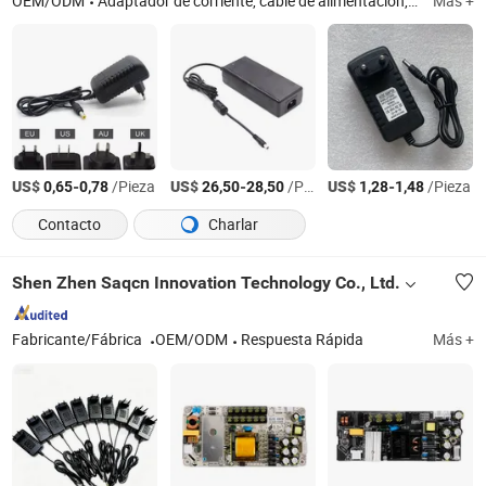
OEM/ODM
Adaptador de corriente, cable de alimentación, cargador USB, cable de alimentación, cable de datos, fuente de alimentación impermeable, fuente de alimentación conmutada
Más +
US$
-
/Pieza
US$
-
/Pieza
US$
-
/Pieza
0,65
0,78
26,50
28,50
1,28
1,48
Contacto
Charlar
Shen Zhen Saqcn Innovation Technology Co., Ltd.
Fabricante/Fábrica
OEM/ODM
Respuesta Rápida
Más +