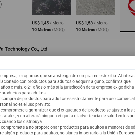
/ Metro
/ Metro
US$ 1,45
US$ 1,58
(MOQ)
(MOQ)
10 Metros
10 Metros
a Technology Co., Ltd
e sujetador , alambre de gancho y ojo , cinta de gancho y ojo
 empresa, le rogamos que se abstenga de comprar en este sitio. Al intera
respuesta≤3h
lacionado con productos para adultos o adquirir alguno, confirma que:
uangdong
8 años o más, o 21 años o más si la jurisdicción de tu empresa exige dich
e productos para adultos.
er compra de productos para adultos es estrictamente para uso comercial l
onal no es el uso previsto.
se compromete a garantizar que el etiquetado del producto se ajuste a las
/ Yarda
/ Metro
US$ 0,1
US$ 0,1
estatales, y no alterará ninguna etiqueta ni advertencia de salud en los p
 cuando los distribuya.
(MOQ)
(MOQ)
100 Patios
100 Metros
se compromete a no proporcionar productos para adultos a menores de ed
ere algún producto para adultos, no planea importarlo a la Unión Europea 