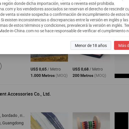
 región donde dicha importación, venta o reventa esté prohibida.
 Canqi Textile Co., Ltd.
a.com y los vendedores asociados se reservan el derecho de rescindir cu
de venta si existe sospecha o confirmación de incumplimiento de estos 
Si existen inconsistencias o discrepancias entre la versión en inglés y las
omas de estos términos y condiciones, prevalecerá la versión en inglés.
Te
ercial
Made-in-China.com no se hace responsable de verificar el cumplimiento 
a , tela de encaje elástico
respuesta≤3h
Menor de 18 años
Más d
s
/ Metro
/ Metro
US$ 0,65
US$ 0,68
(MOQ)
(MOQ)
1.000 Metros
200 Metros
nt Accessories Co., Ltd.
ete de encaje , parches , ribete de strass
, Guangdong