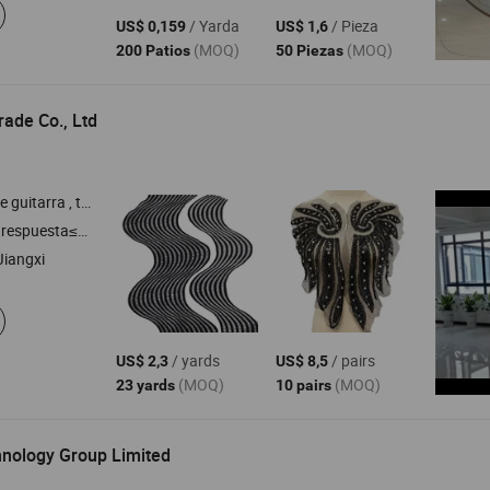
/ Yarda
/ Pieza
US$ 0,159
US$ 1,6
(MOQ)
(MOQ)
200 Patios
50 Piezas
ade Co., Ltd
ncaje , flores hechas a mano , correa de guitarra
respuesta≤3h
Jiangxi
/ yards
/ pairs
US$ 2,3
US$ 8,5
(MOQ)
(MOQ)
23 yards
10 pairs
hnology Group Limited