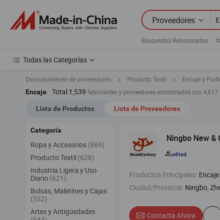
Proveedores
Búsquedas Relacionadas:
f
Todas las Categorías
Descubrimiento de proveedores
Producto Textil
Encaje y Purfl
Total 1,539
Encaje
fabricantes y proveedores encontrados con 4,617
Lista de Productos
Lista de Proveedores
Categoría
Ningbo New & C
Ropa y Accesorios
(869)
Producto Textil
(628)
Industria Ligera y Uso
Productos Principales:
Encaje , Cinta , Cinta de Raso 
Diario
(621)
Ciudad/Provincia:
Ningbo, Zh
Bolsas, Maletínes y Cajas
(552)
Artes y Antigüedades
Contacta Ahora
(544)