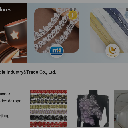
dores
le Industry&Trade Co., Ltd.
ercial
s de ropa textil
ejiang