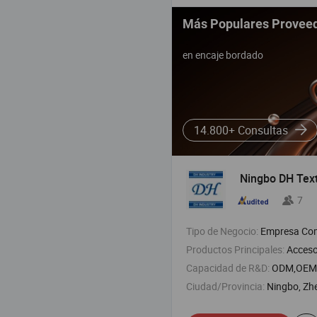
Más Populares Provee
en encaje bordado
14.800+ Consultas
Ningbo DH Texti
7
Tipo de Negocio:
Empresa Com
Productos Principales:
Accesorio
Capacidad de R&D:
ODM,OEM
Ciudad/Provincia:
Ningbo, Zh