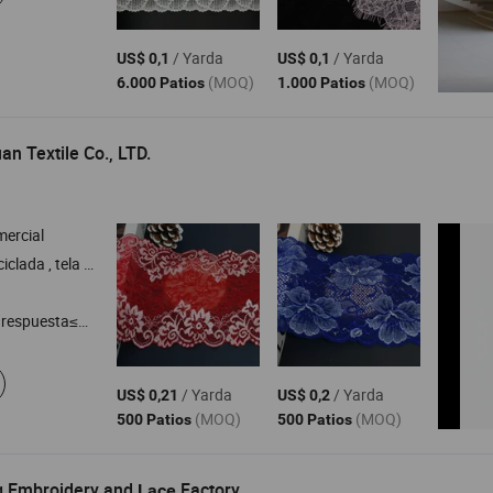
/ Yarda
/ Yarda
US$ 0,1
US$ 0,1
(MOQ)
(MOQ)
6.000 Patios
1.000 Patios
n Textile Co., LTD.
ercial
rgánico , tela de encaje , tela de algodón , tela de poliéster
respuesta≤3h
/ Yarda
/ Yarda
US$ 0,21
US$ 0,2
(MOQ)
(MOQ)
500 Patios
500 Patios
g Embroidery and
Factory
Lace