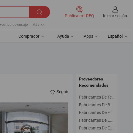
Iniciar sesión
Publicar mi RFQ
 vestido de encaje
Más
Comprador
Ayuda
Apps
Español
Proveedores
Recomendados
Seguir
Fabricantes De Tela
Fabricantes De Bordado
Fabricantes De Encaje Químico
Fabricantes De Encaje De Prenda
Fabricantes De Encaje Jacquard