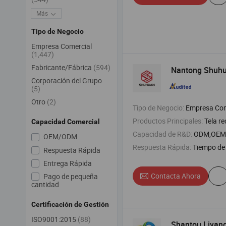
Más
Tipo de Negocio
Empresa Comercial
(1,447)
Fabricante/Fábrica
(594)
Nantong Shuhua
Corporación del Grupo
(5)
Otro
(2)
Tipo de Negocio:
Empresa Com
Productos Principales:
Tela reciclada , tela de algodón o
Capacidad Comercial
Capacidad de R&D:
ODM,OEM
OEM/ODM
Respuesta Rápida:
Tiempo de 
Respuesta Rápida
Entrega Rápida
Contacta Ahora
Pago de pequeña
cantidad
Certificación de Gestión
ISO9001:2015
(88)
Shantou Liyan