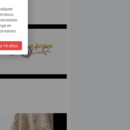
alquier
términos
 versiones
nga en
normativo.
e 18 años