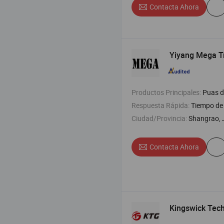
Contacta Ahora
Yiyang Mega Tr
Productos Principales:
Puas de guitarra , tela , e
Respuesta Rápida:
Tiempo de 
Ciudad/Provincia:
Shangrao, 
Contacta Ahora
Kingswick Tec