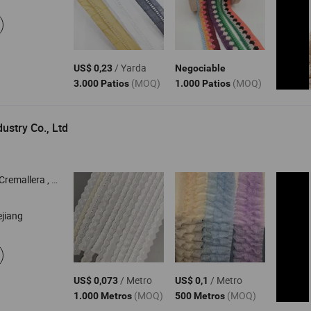
/ Yarda
US$ 0,23
Negociable
(MOQ)
(MOQ)
3.000 Patios
1.000 Patios
ustry Co., Ltd
ra , Encaje , Elástico , Cinta
ejiang
/ Metro
/ Metro
US$ 0,073
US$ 0,1
(MOQ)
(MOQ)
1.000 Metros
500 Metros