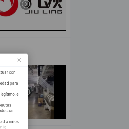
ctuar con
a edad para
egítimo, el
 pautas
roductos
ad o niños.
ni a