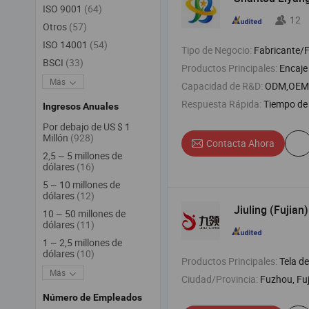
ISO 9001
(64)
12
Otros
(57)
ISO 14001
(54)
Tipo de Negocio:
Fabricante/Fábrica 
BSCI
(33)
Productos Principales:
Encaje
Más
Capacidad de R&D:
ODM,OEM
Respuesta Rápida:
Tiempo de 
Ingresos Anuales
Por debajo de US $ 1
Millón
(928)
Contacta Ahora
2,5 ~ 5 millones de
dólares
(16)
5 ~ 10 millones de
dólares
(12)
Jiuling (Fujian
10 ~ 50 millones de
dólares
(11)
1 ~ 2,5 millones de
dólares
(10)
Productos Principales:
Tela de malla , tela d
Más
Ciudad/Provincia:
Fuzhou, Fu
Número de Empleados