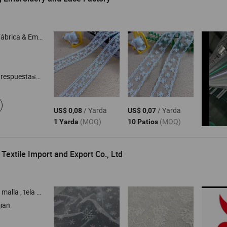
& Empresa Comercial
respuesta≤3h
/ Yarda
/ Yarda
US$ 0,08
US$ 0,07
(MOQ)
(MOQ)
1 Yarda
10 Patios
) Textile Import and Export Co., Ltd
e tul , tela deportiva , tela de encaje
jian