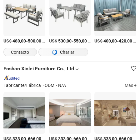
US$
-
/Set
US$
-
/Set
US$
-
/Set
480,00
500,00
530,00
550,00
400,00
420,00
Contacto
Charlar
Foshan Xinlei Furniture Co., Ltd
Fabricante/Fábrica
ODM
N/A
Más +
US$
-
/Pieza
US$
-
/Pieza
US$
-
/Pieza
333,00
666,00
333,00
666,00
333,00
666,00