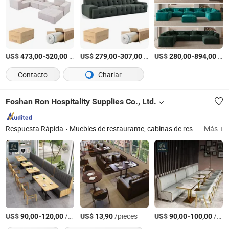
US$
-
/Set
US$
-
/Set
US$
-
/Set
473,00
520,00
279,00
307,00
280,00
894,00
Contacto
Charlar
Foshan Ron Hospitality Supplies Co., Ltd.
Respuesta Rápida
Muebles de restaurante, cabinas de restaurante, sillas de restaurante, mesas de restaurante, taburetes de bar, sillas para bodas, juegos de cubiertos, juegos de vajilla, sillas de jardín, vajilla y utensilios desechables
Más +
US$
-
/pieces
US$
/pieces
US$
-
/pieces
90,00
120,00
13,90
90,00
100,00