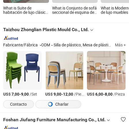
What is Suite de
What is Conjunto de sofá
What is Modern
habitación de lujo clásica
seccional de esquina de
de lujo muebles
moderna personalizada
esponja moderna y lujosa
dormitorio
con cama doble del hotel
sin marco al por mayor
personalizados 
Hilton, conjunto de
de fábrica de Foshan
complejo hotele
Taizhou Zhonglian Plastic Mould Co., Ltd.
muebles de dormitorio de
para sala de estar, hogar
Apartamento Vi
madera con estándar de
y hotel, sofá modular
5 estrellas
tapizado comprimido al
vacío
Fabricante/Fábrica
ODM
Silla de plástico, Mesa de plástico, Juguete de plástico
Más +
US$
-
/Set
US$
-
/Pieza
US$
-
/Pieza
7,00
9,00
9,00
12,00
6,00
8,00
Contacto
Charlar
Foshan Jiufang Furniture Manufacturing Co., Ltd.