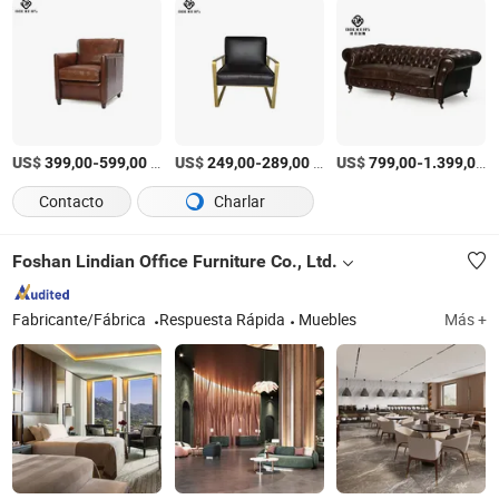
US$
-
/Pieza
US$
-
/Pieza
US$
-
/
399,00
599,00
249,00
289,00
799,00
1.399,00
Contacto
Charlar
Foshan Lindian Office Furniture Co., Ltd.
Fabricante/Fábrica
Respuesta Rápida
Muebles
Más +