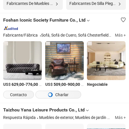
Fabricantes De Muebles De Madera
Fabricantes De Silla Plegable
Foshan Iconic Society Furniture Co., Ltd
Fabricante/Fábrica
Sofá, Sofá de Cuero, Sofá Chesterfield, Muebles de Comedor, Taburete de Bar, Silla de Salón, Muebles para el Hogar, Muebles para la Sala de Estar, Muebles de Madera, Cama
Más +
US$
-
/Set
US$
-
/Set
Negociable
629,00
776,00
509,00
900,00
Contacto
Charlar
Taizhou Yana Leisure Products Co., Ltd
Respuesta Rápida
Muebles de exterior, Muebles de jardín exterior, Paraguas exterior, Gazebo exterior, Base para paraguas
Más +