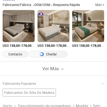
Fabricante/Fábrica
OEM/ODM
Respuesta Rápida
Más +
US$
-
/Pieza
US$
-
/Pieza
US$
-
/Pieza
158,00
178,00
158,00
178,00
158,00
178,00
Contacto
Charlar
Ver Más
Fabricantes Populares
Fabricantes De Silla De Madera
Fábrica De Mesa De Hotel
Muebles Hotel
Diseño De Muebles De Hotel
Fabricantes De Muebles De Dormitorio
Inicio
Descubrimiento de proveedores
Mueble
Sets