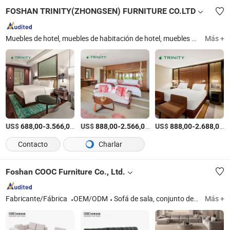
FOSHAN TRINITY(ZHONGSEN) FURNITURE CO.LTD
Muebles de hotel, muebles de habitación de hotel, muebles de dormitorio de hotel, muebles de hospitalidad, muebles de resort, muebles de vestíbulo de hotel, muebles de apartamento con servicio, 5 muebles de hotel de estrellas, muebles de hotel modernos, mobiliario de hospitalidad
Más +
US$
-
/Set
US$
-
/Set
US$
-
/
688,00
3.566,00
888,00
2.566,00
888,00
2.688,00
Contacto
Charlar
Foshan COOC Furniture Co., Ltd.
Fabricante/Fábrica
OEM/ODM
Sofá de sala, conjunto de muebles de sala, cama tapizada, muebles de comedor, conjunto de muebles de dormitorio, silla de ocio, muebles para el hogar, muebles de vestíbulo, muebles de apartamento, muebles modernos
Más +