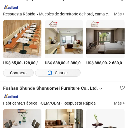
Respuesta Rápida
Muebles de dormitorio de hotel, cama cápsula, muebles de vestíbulo de hotel, muebles de restaurante, sofá, mesa y sillas, perchero para equipaje, cama extra
Más +
US$
-
/Pieza
US$
-
/Set
US$
-
/
65,00
128,00
888,00
2.380,00
888,00
2.680,00
Contacto
Charlar
Foshan Shunde Shunuomei Furniture Co., Ltd.
Fabricante/Fábrica
OEM/ODM
Respuesta Rápida
Más +