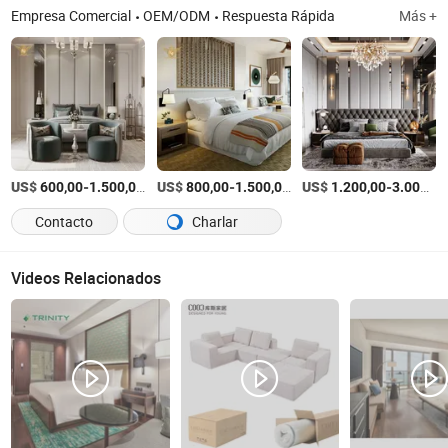
Empresa Comercial
OEM/ODM
Respuesta Rápida
Más +
US$
-
/Pieza
US$
-
/Set
US$
-
600,00
1.500,00
800,00
1.500,00
1.200,00
3.000,00
Contacto
Charlar
Videos Relacionados