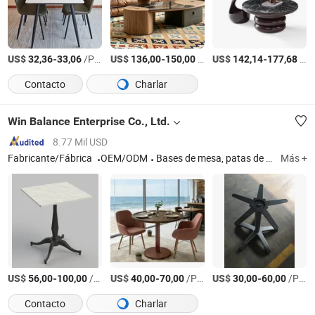
US$
-
/Pieza
US$
-
/Pieza
US$
-
/Pieza
32,36
33,06
136,00
150,00
142,14
177,68
Contacto
Charlar
Win Balance Enterprise Co., Ltd.
8.77 Mil USD
Fabricante/Fábrica
OEM/ODM
Bases de mesa, patas de mesa, base de mesa de bar, partes de muebles, base de mesa de restaurante, base de mesa de café
Más +
US$
-
/Pieza
US$
-
/Pieza
US$
-
/Pieza
56,00
100,00
40,00
70,00
30,00
60,00
Contacto
Charlar