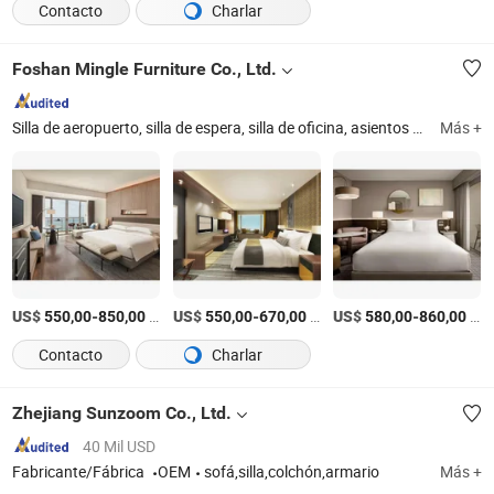
Contacto
Charlar
Foshan Mingle Furniture Co., Ltd.
Silla de aeropuerto, silla de espera, silla de oficina, asientos de oficina, cabina telefónica de oficina, pods de oficina, mostrador de facturación de aeropuerto, sofá de oficina, asientos de ocio, mobiliario de oficina
Más +
US$
-
/Pieza
US$
-
/Pieza
US$
-
/Pieza
550,00
850,00
550,00
670,00
580,00
860,00
Contacto
Charlar
Zhejiang Sunzoom Co., Ltd.
40 Mil USD
Fabricante/Fábrica
OEM
sofá,silla,colchón,armario
Más +