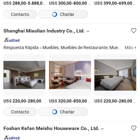
US$
-
/Set
US$
-
/Set
US$
-
/Set
288,00
5.888,00
300,00
800,00
399,00
699,00
Contacto
Charlar
Shanghai Miaolian Industry Co., Ltd.
Respuesta Rápida
Muebles, Muebles de Restaurante, Muebles de Hotel, Silla, Mesa, Sofá, Cama, Armario, Restaurante, Hotel
Más +
US$
-
/Pieza
US$
-
/Pieza
US$
-
/Pieza
220,00
280,00
320,00
850,00
220,00
280,00
Contacto
Charlar
Foshan Kefan Meishu Houseware Co., Ltd.