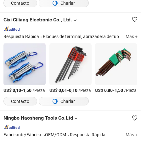
Contacto
Charlar
Cixi Ciliang Electronic Co., Ltd.
Respuesta Rápida
Bloques de terminal, abrazadera de tubo, llave hexagonal, conector de pasador, cabezal de pasador, hardware, abrazadera de manguera, llave
Más +
US$
-
/Pieza
US$
-
/Pieza
US$
-
/Pieza
0,10
1,50
0,01
0,10
0,80
1,50
Contacto
Charlar
Ningbo Haosheng Tools Co.Ltd
Fabricante/Fábrica
OEM/ODM
Respuesta Rápida
Más +