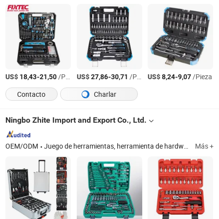
US$
-
/Pieza
US$
-
/Pieza
US$
-
/Pieza
18,43
21,50
27,86
30,71
8,24
9,07
Contacto
Charlar
Ningbo Zhite Import and Export Co., Ltd.
OEM/ODM
Juego de herramientas, herramienta de hardware, herramienta manual, herramientas manuales, kit de herramientas, herramientas de hardware, juego de llaves, pequeños electrodomésticos, freidora de aire, picadora de carne
Más +