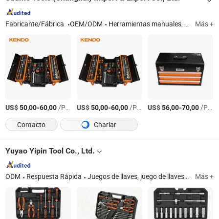
Fabricante/Fábrica
OEM/ODM
Herramientas manuales, accesorio de herramienta eléctrica, juego de herramientas, llave, alicate, destornillador, broca, cuchillo, cinta métrica
Más +
US$
-
/Pieza
US$
-
/Pieza
US$
-
/Pieza
50,00
60,00
50,00
60,00
56,00
70,00
Contacto
Charlar
Yuyao Yipin Tool Co., Ltd.
ODM
Respuesta Rápida
Juegos de llaves, juego de llaves de vaso, herramientas para reparación de automóviles, herramientas para reparación de autos, herramientas de reparación automotriz, juego de herramientas para reparación de autos, juegos de herramientas manuales, juego de destornilladores
Más +