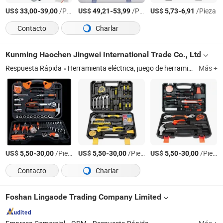
US$
-
/Pieza
US$
-
/Pieza
US$
-
/Pieza
33,00
39,00
49,21
53,99
5,73
6,91
Contacto
Charlar
Kunming Haochen Jingwei International Trade Co., Ltd
Respuesta Rápida
Herramienta eléctrica, juego de herramientas, taladro eléctrico, destornillador eléctrico, llave de impacto eléctrica, motosierra de litio
Más +
US$
-
/Pieza
US$
-
/Pieza
US$
-
/Pieza
5,50
30,00
5,50
30,00
5,50
30,00
Contacto
Charlar
Foshan Lingaode Trading Company Limited