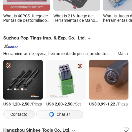
What is 40PCS Juego de
What is 216 Juego de
What is Juego 
Puntas de Destornillador
Herramientas de Mano
herramientas 
y Juego de Herramientas
PCS, Juego de
destornillador 
de Mano con Estuche de
Herramientas de
Torx llave hexa
Plástico
Mecánico Profesional
Suzhou Pop Tings Imp. & Exp. Co., Ltd.
Herramientas de joyería, herramienta de pesca, productos de plástico, alambre para cuentas y manualidades, herramientas de manualidades, herramientas de alambre, herramientas para cuentas, piezas de aluminio, productos de metal en lámina
Más +
US$
-
/Pieza
US$
-
/Set
US$
-
/Pieza
1,20
2,50
2,00
2,50
0,99
1,22
Contacto
Charlar
Hangzhou Sinkee Tools Co.,Ltd.