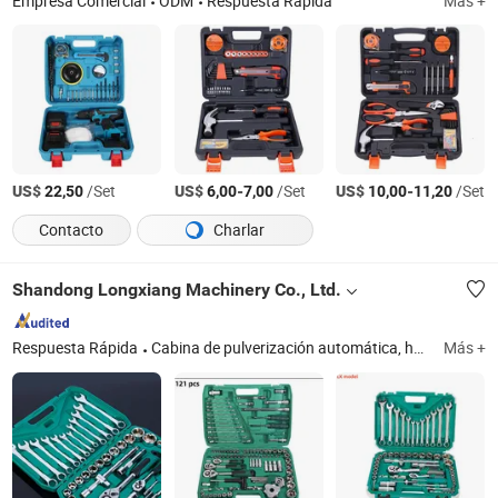
Empresa Comercial
ODM
Respuesta Rápida
Más +
US$
/Set
US$
-
/Set
US$
-
/Set
22,50
6,00
7,00
10,00
11,20
Contacto
Charlar
Shandong Longxiang Machinery Co., Ltd.
Respuesta Rápida
Cabina de pulverización automática, horno para pintar muebles, mesa de extracción, cabina de pulverización con cortina de agua, cabina de pulverización de tipo seco, línea de pintura, estación de preparación, cabina de pulverización industrial, cabina de pulverización para autobuses
Más +