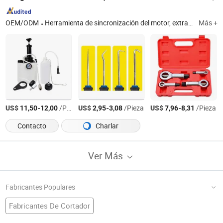
OEM/ODM
Herramienta de sincronización del motor, extractor de rodamientos, llave de torque, herramientas de reparación de automóviles, herramientas automotrices, herramientas para automóviles, herramienta para bujías, destornillador, llave inglesa
Más +
US$
-
/Pieza
US$
-
/Pieza
US$
-
/Pieza
11,50
12,00
2,95
3,08
7,96
8,31
Contacto
Charlar
Ver Más
Fabricantes Populares
Fabricantes De Cortador