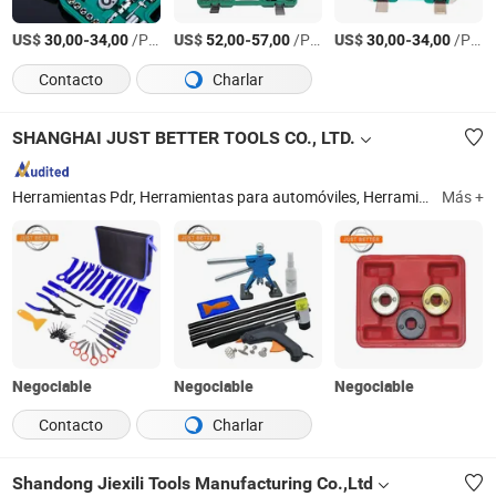
US$
-
/Pieza
US$
-
/Pieza
US$
-
/Pieza
30,00
34,00
52,00
57,00
30,00
34,00
Contacto
Charlar
SHANGHAI JUST BETTER TOOLS CO., LTD.
Herramientas Pdr, Herramientas para automóviles, Herramientas para reparación de abolladuras sin pintura, Herramientas para reparación de abolladuras en automóviles, Kit de herramientas para abolladuras, Kit de extracción de abolladuras, Herramienta de reparación de carrocería Pdr, Kit Pdr
Más +
Negociable
Negociable
Negociable
Contacto
Charlar
Shandong Jiexili Tools Manufacturing Co.,Ltd