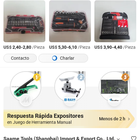
US$
-
/Pieza
US$
-
/Pieza
US$
-
/Pieza
2,40
2,80
5,30
6,10
3,90
4,40
Contacto
Charlar
Respuesta Rápida Expositores
Menos de 2 h
en Juego de Herramienta Manual
Saame Tools (Shanghai) Import & Export Co., Ltd.