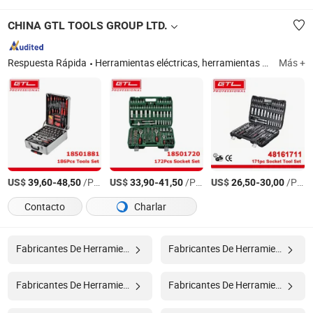
CHINA GTL TOOLS GROUP LTD.
Respuesta Rápida
Herramientas eléctricas, herramientas de potencia, herramientas inalámbricas, herramientas de banco, herramientas de jardín, herramientas de mano, herramientas automotrices, herramientas para automóviles, herramientas hidráulicas
Más +
US$
-
/Pieza
US$
-
/Pieza
US$
-
/Pieza
39,60
48,50
33,90
41,50
26,50
30,00
Contacto
Charlar
Fabricantes De Herramienta De Nivel
Fabricantes De Herramienta
Fabricantes De Herramientas
Fabricantes De Herramienta De Máquina