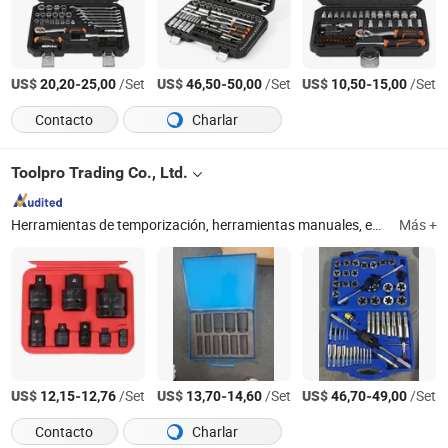
US$
-
/Set
US$
-
/Set
US$
-
/Set
20,20
25,00
46,50
50,00
10,50
15,00
Contacto
Charlar
Toolpro Trading Co., Ltd.
Herramientas de temporización, herramientas manuales, equipo de garaje, gatos hidráulicos, cambiador de neumáticos, elevadores, remachadora, sockets de impacto, brocas, asiento de bead
Más +
US$
-
/Set
US$
-
/Set
US$
-
/Set
12,15
12,76
13,70
14,60
46,70
49,00
Contacto
Charlar