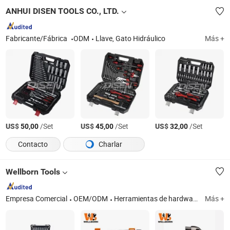
ANHUI DISEN TOOLS CO., LTD.
Fabricante/Fábrica
ODM
Llave, Gato Hidráulico
Más +
US$
/Set
US$
/Set
US$
/Set
50,00
45,00
32,00
Contacto
Charlar
Wellborn Tools
Empresa Comercial
OEM/ODM
Herramientas de hardware, herramientas manuales, herramientas eléctricas, pinzas de bloqueo, llave, destornillador, cinta métrica, martillo, hacha, pistola de vidrio, sierra, barras, nivel, medidor de distancia
Más +