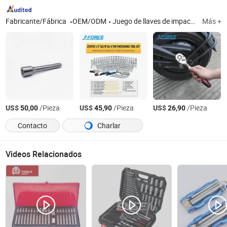
Fabricante/Fábrica
OEM/ODM
Juego de llaves de impacto, llave de tubo, llave de tuerca de rueda, llave cruz, llave de ahorro de esfuerzo, casquillo de tuerca de eje, juego de llaves de vaso, llave de trinquete, manguito cilíndrico, gato
Más +
US$
/Pieza
US$
/Pieza
US$
/Pieza
50,00
45,90
26,90
Contacto
Charlar
Videos Relacionados