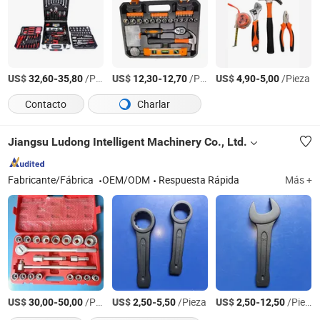
US$
-
/Pieza
US$
-
/Pieza
US$
-
/Pieza
32,60
35,80
12,30
12,70
4,90
5,00
Contacto
Charlar
Jiangsu Ludong Intelligent Machinery Co., Ltd.
Fabricante/Fábrica
OEM/ODM
Respuesta Rápida
Más +
US$
-
/Pieza
US$
-
/Pieza
US$
-
/Pieza
30,00
50,00
2,50
5,50
2,50
12,50