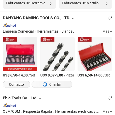
Fabricantes De Herramienta Manual
Fabricantes De Martillo
DANYANG DAMING TOOLS CO., LTD.
Empresa Comercial
Herramientas
Jiangsu
Más +
US$
-
/Set
US$
-
/Pieza
US$
-
/Set
6,50
14,00
0,07
5,00
6,50
14,00
Contacto
Charlar
Ebic Tools Co., Ltd.
OEM/ODM
Respuesta Rápida
Herramientas eléctricas y accesorios, herramientas inalámbricas, herramientas de banco, herramientas de jardín, amoladora angular, equipo de construcción, taladro de percusión, cortacésped, lijadora
Más +