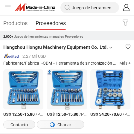
Productos
Proveedores
Juego de herramientas manuales Proveedores
2,000+
Hangzhou Hongtu Machinery Equipment Co. Ltd.
2.27 Mil USD
Fabricante/Fábrica
ODM
Herramienta de sincronización del motor, herramienta de extracción e instalación de automóviles, herramientas de chasis, herramienta para cambio de aceite, herramienta de prueba de automóviles, herramienta manual
Más +
US$
-
/Piece/Pieces
US$
-
/Piece/Pieces
US$
-
/Piece/Pieces
12,50
15,80
12,50
15,80
54,20
70,60
Contacto
Charlar