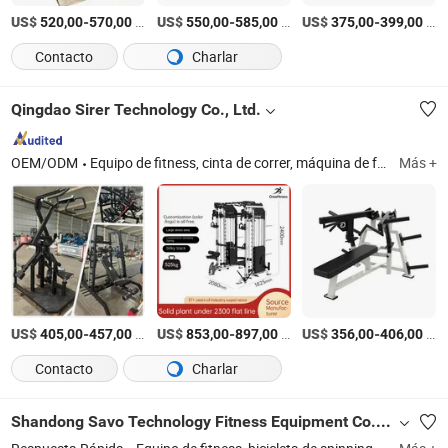
US$
-
/Pieza
US$
-
/Pieza
US$
-
/Pieza
520,00
570,00
550,00
585,00
375,00
399,00
Contacto
Charlar
Qingdao Sirer Technology Co., Ltd.
OEM/ODM
Equipo de fitness, cinta de correr, máquina de fuerza, fitness cardiovascular, equipo de gimnasio comercial, equipo de gimnasio, máquina de gimnasio, prensa de hombros, máquina de fitness, máquina de fitness Hammer
Más +
US$
-
/pieces
US$
-
/PIECE
US$
-
/pieces
405,00
457,00
853,00
897,00
356,00
406,00
Contacto
Charlar
Shandong Savo Technology Fitness Equipment Co., Ltd.