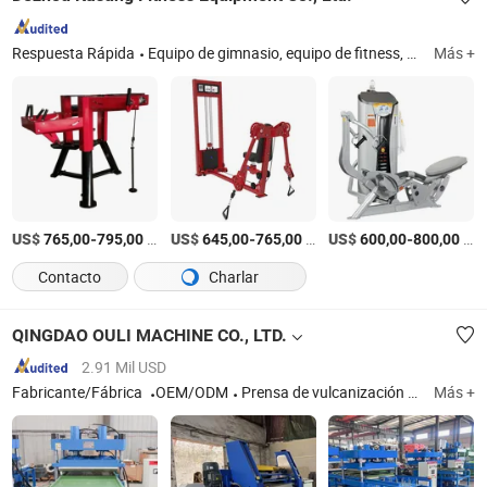
Respuesta Rápida
Equipo de gimnasio, equipo de fitness, máquina de fitness, equipo de gimnasio para niños, bicicleta de spinning, cinta de correr comercial, equipo de gimnasio multifuncional, equipo de pilates, equipo de crossfit, accesorio de fitness
Más +
US$
-
/Pieza
US$
-
/Pieza
US$
-
/Pieza
765,00
795,00
645,00
765,00
600,00
800,00
Contacto
Charlar
QINGDAO OULI MACHINE CO., LTD.
2.91 Mil USD
Fabricante/Fábrica
OEM/ODM
Prensa de vulcanización de caucho, molino de mezcla de caucho, máquina de reciclaje de neumáticos, amasadora de caucho, máquina de calandrado de caucho, máquina extrusora de caucho, máquina de trituración de caucho, máquina de enfriamiento de caucho, molino refinador de caucho, máquina para hacer baldosas de caucho
Más +