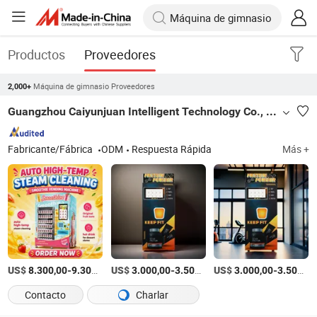
Productos
Proveedores
Máquina de gimnasio Proveedores
2,000+
Guangzhou Caiyunjuan Intelligent Technology Co., Ltd.
Fabricante/Fábrica
ODM
Respuesta Rápida
Más +
US$
-
/Set
US$
-
/Set
US$
-
8.300,00
9.300,00
3.000,00
3.500,00
3.000,00
3.500,00
Contacto
Charlar