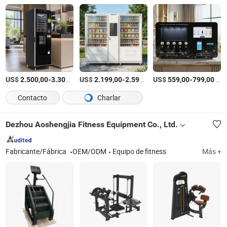
US$
-
/Pieza
US$
-
/Pieza
US$
-
/Pieza
2.500,00
3.300,00
2.199,00
2.599,00
559,00
799,00
Contacto
Charlar
Dezhou Aoshengjia Fitness Equipment Co., Ltd.
Fabricante/Fábrica
OEM/ODM
Equipo de fitness
Más +