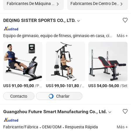
Fabricantes De Máquina De Levantamiento De Pesas
Fabricantes De Centro De Fitness
DEQING SISTER SPORTS CO., LTD.
Equipo de gimnasio, equipo de fitness, gimnasio en casa, cinta de correr, banco de pesas, torre de potencia, estante de fitness, bicicleta de spinning, bicicleta de ejercicio, mancuernas
Más +
US$
-
/Pieza
US$
-
/Pieza
US$
-
/Set
91,00
95,00
99,50
101,80
54,00
56,00
Contacto
Charlar
Guangzhou Future Smart Manufacturing Co., Ltd.
Fabricante/Fábrica
OEM/ODM
Respuesta Rápida
Más +