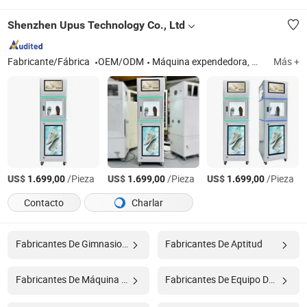
Shenzhen Upus Technology Co., Ltd
Fabricante/Fábrica
OEM/ODM
Máquina expendedora, máquina expendedora mini, máquina de limpieza de cascos, máquina automática de lavado de zapatos, casillero inteligente, casillero inteligente, máquina expendedora de café inteligente, hardware IoT, PC todo en uno, placa de control
Más +
US$
/Pieza
US$
/Pieza
US$
/Pieza
1.699,00
1.699,00
1.699,00
Contacto
Charlar
Fabricantes De Gimnasio En Casa
Fabricantes De Aptitud
Fabricantes De Máquina De Pesaje
Fabricantes De Equipo De Gimnasio