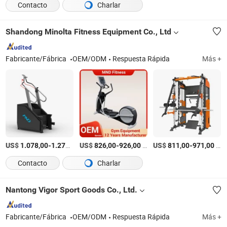
Contacto
Charlar
Shandong Minolta Fitness Equipment Co., Ltd
Fabricante/Fábrica
OEM/ODM
Respuesta Rápida
Más +
US$
-
/Pieza
US$
-
/Pieza
US$
-
/Pieza
1.078,00
1.278,00
826,00
926,00
811,00
971,00
Contacto
Charlar
Nantong Vigor Sport Goods Co., Ltd.
Fabricante/Fábrica
OEM/ODM
Respuesta Rápida
Más +