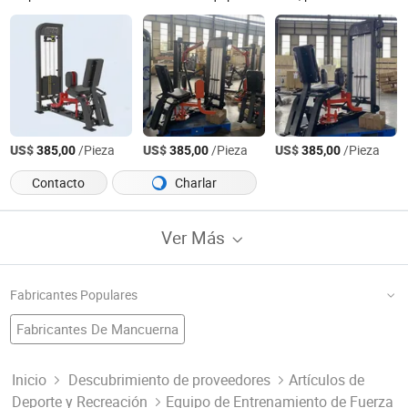
US$
/Pieza
US$
/Pieza
US$
/Pieza
385,00
385,00
385,00
Contacto
Charlar
Ver Más
Fabricantes Populares
Fabricantes De Mancuerna
Fábrica De Máquina De Terapia
Equipo Deportivo
Equipo De Fuerza
Fabricantes De Máquina Elíptica
Inicio
Descubrimiento de proveedores
Artículos de
Deporte y Recreación
Equipo de Entrenamiento de Fuerza
Fábrica De Máquina De Alambre De Acero
Gimnasio De China
Producto De Fitness
Fabricantes De Equipo De Fitness Wpc