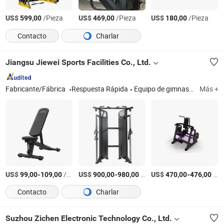
US$
/Pieza
US$
/Pieza
US$
/Pieza
599,00
469,00
180,00
Contacto
Charlar
Jiangsu Jiewei Sports Facilities Co., Ltd.
Fabricante/Fábrica
Respuesta Rápida
Equipo de gimnasio; equipo de fitness al aire libre; soporte de baloncesto; equipo deportivo; máquina de gimnasio
Más +
US$
-
/set
US$
-
/set
US$
-
/Pieza
99,00
109,00
900,00
980,00
470,00
476,00
Contacto
Charlar
Suzhou Zichen Electronic Technology Co., Ltd.