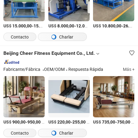
US$
-
US$
/Set
-
US$
/Pieza
-
15.000,00
15.500,00
8.000,00
12.000,00
10.800,00
26.800,00
Contacto
Charlar
Beijing Cheer Fitness Equipment Co., Ltd.
Fabricante/Fábrica
OEM/ODM
Respuesta Rápida
Más +
US$
-
/Pieza
US$
-
/Pieza
US$
-
/Pieza
900,00
950,00
220,00
255,00
735,00
750,00
Contacto
Charlar