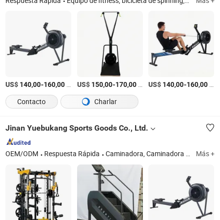
Respuesta Rápida
Equipo de fitness, bicicleta de spinning, bicicleta de aire, remo de aire, máquina de aire, cinta de correr, máquina elíptica
Más +
US$
-
/Pieza
US$
-
/Pieza
US$
-
/Pieza
140,00
160,00
150,00
170,00
140,00
160,00
Contacto
Charlar
Jinan Yuebukang Sports Goods Co., Ltd.
OEM/ODM
Respuesta Rápida
Caminadora, Caminadora Comercial, Máquina de Escalera, Máquina de Esquí, Pilates, Máquina de Fuerza
Más +