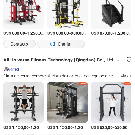
US$
-
/Pieza
US$
-
/Pieza
US$
-
/
880,00
1.250,00
800,00
900,00
870,00
1.200,00
Contacto
Charlar
All Universe Fitness Technology (Qingdao) Co., Ltd.
Cinta de correr comercial, cinta de correr curva, equipo de cardio, equipo de gimnasio, equipo de fitness, bicicleta de spinning, equipo de fitness indoor, equipo de fortalecimiento, banco de fitness
Más +
US$
-
/Pieza
US$
-
/Pieza
US$
-
/Pieza
1.150,00
1.200,00
1.150,00
1.200,00
620,00
650,00