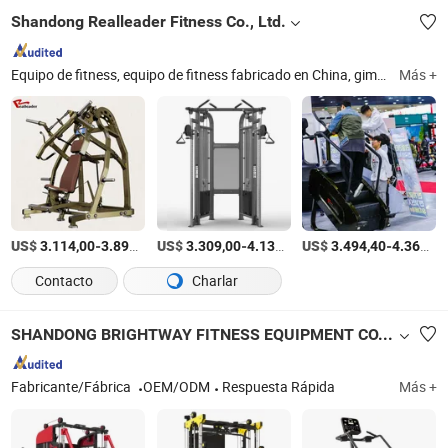
Shandong Realleader Fitness Co., Ltd.
Equipo de fitness, equipo de fitness fabricado en China, gimnasio, equipo de gimnasio, fitness, equipo de culturismo, equipo de fitness fabricado en China, equipo de gimnasio fabricado en China, equipo de cardio fabricado en China, gimnasio en casa
Más +
US$
-
/Pieza
US$
-
/Pieza
US$
-
3.114,00
3.893,00
3.309,00
4.136,00
3.494,40
4.368,00
Contacto
Charlar
SHANDONG BRIGHTWAY FITNESS EQUIPMENT CO., LTD.
Fabricante/Fábrica
OEM/ODM
Respuesta Rápida
Más +