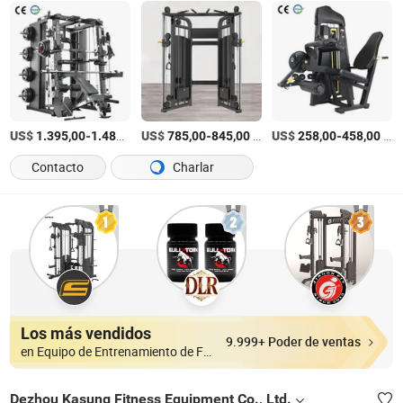
US$
-
/Set
US$
-
/Pieza
US$
-
/Set
1.395,00
1.485,00
785,00
845,00
258,00
458,00
Contacto
Charlar
Los más vendidos
9.999+ Poder de ventas
en Equipo de Entrenamiento de Fuerza
Dezhou Kasung Fitness Equipment Co., Ltd.