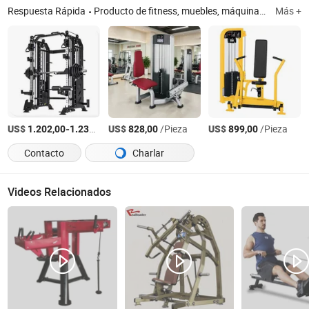
Respuesta Rápida
Producto de fitness, muebles, máquina de luz, caja y paquete de regalo, suministros de oficina, productos informáticos
Más +
US$
-
/Pieza
US$
/Pieza
US$
/Pieza
1.202,00
1.232,00
828,00
899,00
Contacto
Charlar
Videos Relacionados