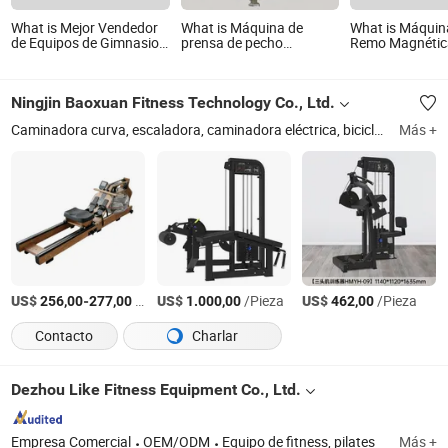
What is Mejor Vendedor
What is Máquina de
What is Máquin
de Equipos de Gimnasio
prensa de pecho
Remo Magnétic
Comercial Máquina para
inclinada Realleader para
Equipamiento d
Antebrazos con
gimnasio en ventas
Remador para
Certificaciones
calientes
Entrenamiento 
Ningjin Baoxuan Fitness Technology Co., Ltd.
Caminadora curva, escaladora, caminadora eléctrica, bicicleta de aire, máquina de remo, máquina de esquí, bicicleta magnética, equipo deportivo, equipo de gimnasio, equipo para el hogar
Más +
US$
-
/Pieza
US$
/Pieza
US$
/Pieza
256,00
277,00
1.000,00
462,00
Contacto
Charlar
Dezhou Like Fitness Equipment Co., Ltd.
Empresa Comercial
OEM/ODM
Equipo de fitness, pilates
Más +