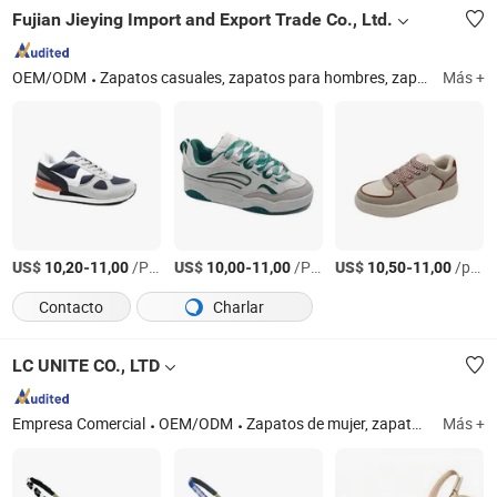
Fujian Jieying Import and Export Trade Co., Ltd.
OEM/ODM
Zapatos casuales, zapatos para hombres, zapatos para mujeres, zapatos de skateboard, zapatos para niños, zapatos de caminar
Más +
US$
-
/Par
US$
-
/Par
US$
-
/pairs
10,20
11,00
10,00
11,00
10,50
11,00
Contacto
Charlar
LC UNITE CO., LTD
Empresa Comercial
OEM/ODM
Zapatos de mujer, zapatos de tacón, sandalias, zapatos de charol, zapatos para niños, zapatos de moda, sandalias de mujer, zapatos, tacones, zapatos de tiras
Más +