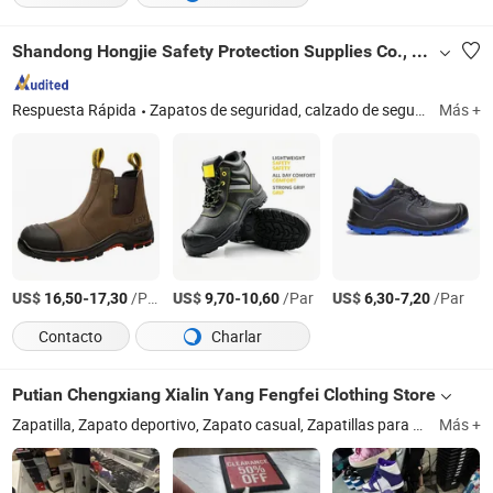
Shandong Hongjie Safety Protection Supplies Co., Ltd.
Respuesta Rápida
Zapatos de seguridad, calzado de seguridad, botas de seguridad, zapatos de trabajo, calzado protector, zapatos con punta de acero, zapatos de seguridad anti-perforación, botas de trabajo antiestáticas, zapatos de seguridad con punta compuesta, S3 botas de seguridad
Más +
US$
-
/Par
US$
-
/Par
US$
-
/Par
16,50
17,30
9,70
10,60
6,30
7,20
Contacto
Charlar
Putian Chengxiang Xialin Yang Fengfei Clothing Store
Zapatilla, Zapato deportivo, Zapato casual, Zapatillas para correr, Zapato de baloncesto, Zapato de seguridad, Zapato de dama, Zapato de fútbol, Zapatos personalizados, Zapato de moda
Más +