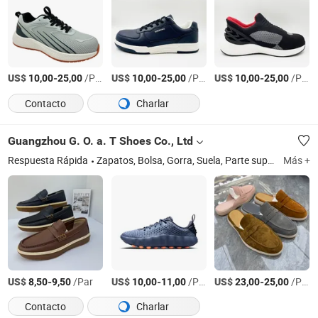
US$
-
/Par
US$
-
/Par
US$
-
/Par
10,00
25,00
10,00
25,00
10,00
25,00
Contacto
Charlar
Guangzhou G. O. a. T Shoes Co., Ltd
Respuesta Rápida
Zapatos, Bolsa, Gorra, Suela, Parte superior, Ropa, Jeans, Cinturón
Más +
US$
-
/Par
US$
-
/Par
US$
-
/Par
8,50
9,50
10,00
11,00
23,00
25,00
Contacto
Charlar