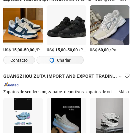
US$
-
/Par
US$
-
/Par
US$
/Par
15,00
50,00
15,00
50,00
60,00
Contacto
Charlar
GUANGZHOU ZUTA IMPORT AND EXPORT TRADING CO., LTD.
Zapatos de senderismo, zapatos deportivos, zapatos de ocio, zapatos de moda, pantuflas, zapatos vulcanizados, zapatos de lona, zapatos para niños, calzado, zapatos casuales
Más +