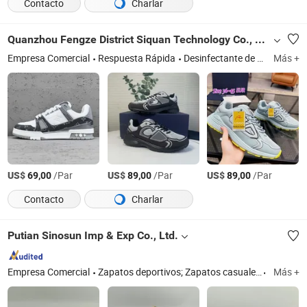
Contacto
Charlar
Quanzhou Fengze District Siquan Technology Co., Ltd.
Empresa Comercial
Respuesta Rápida
Desinfectante de aire, Reloj, Zapato, Bolsa
Más +
US$
/Par
US$
/Par
US$
/Par
69,00
89,00
89,00
Contacto
Charlar
Putian Sinosun Imp & Exp Co., Ltd.
Empresa Comercial
Zapatos deportivos; Zapatos casuales
Fujian
Más +