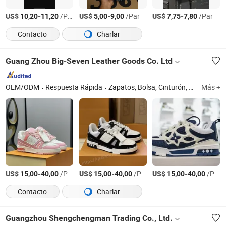
US$
-
/Par
US$
-
/Par
US$
-
/Par
10,20
11,20
5,00
9,00
7,75
7,80
Contacto
Charlar
Guang Zhou Big-Seven Leather Goods Co. Ltd
OEM/ODM
Respuesta Rápida
Zapatos, Bolsa, Cinturón, Ropa, Pantalones, Reloj
Más +
US$
-
/Par
US$
-
/Par
US$
-
/Par
15,00
40,00
15,00
40,00
15,00
40,00
Contacto
Charlar
Guangzhou Shengchengman Trading Co., Ltd.