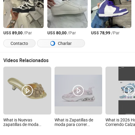
US$
/Par
US$
/Par
US$
/Par
89,00
80,00
78,99
Contacto
Charlar
Videos Relacionados
What is Nuevas
What is Zapatillas de
What is 2026 
zapatillas de moda
moda para correr
Corriendo Calz
doradas personalizadas
mujeres
Casual Popular,
para mujeres, zapatos de
Zapatillas Depo