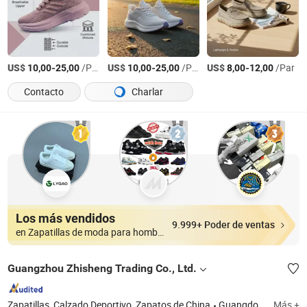
US$
-
/Par
US$
-
/Par
US$
-
/Par
10,00
25,00
10,00
25,00
8,00
12,00
Contacto
Charlar
Los más vendidos
9.999+ Poder de ventas
en Zapatillas de moda para hombres
Guangzhou Zhisheng Trading Co., Ltd.
Zapatillas, Calzado Deportivo, Zapatos de China
Guangdong
Más +