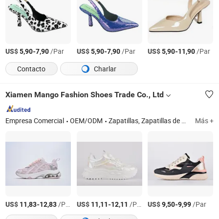
US$
-
/Par
US$
-
/Par
US$
-
/Par
5,90
7,90
5,90
7,90
5,90
11,90
Contacto
Charlar
Xiamen Mango Fashion Shoes Trade Co., Ltd
Empresa Comercial
OEM/ODM
Zapatillas, Zapatillas de mujer, Calzado deportivo, Patinetas, Calzado casual, Vulcanizado, Botas, Sandalias, Chanclas
Más +
US$
-
/Par
US$
-
/Par
US$
-
/Par
11,83
12,83
11,11
12,11
9,50
9,99