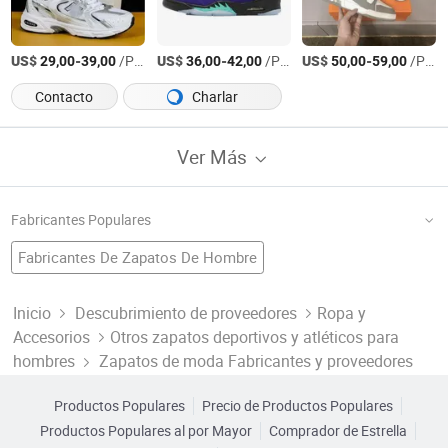
US$
-
/Par
US$
-
/Par
US$
-
/Par
29,00
39,00
36,00
42,00
50,00
59,00
Contacto
Charlar
Ver Más
Fabricantes Populares
Fabricantes De Zapatos De Hombre
Fábrica De Estilo De Moda Zapatos
Zapatos De Dama
Zapatos De Pu
Zapatillas De China
Fabricantes De Zapatos Para Niños
Inicio
Descubrimiento de proveedores
Ropa y
Accesorios
Otros zapatos deportivos y atléticos para
Fábrica De Zapatillas De Moda
Zapatos De Tela
Artículos De Moda
Fabricantes De Zapatos De Lona
hombres
Zapatos de moda Fabricantes y proveedores
Fábrica De Zapatos De Baloncesto
Fabricantes De Zapatos Deportivos De Moda
Productos Populares
Precio de Productos Populares
Fábrica De Nuevos Zapatos De Estilo
Fabricantes De Zapatos Casuales De Moda
Productos Populares al por Mayor
Comprador de Estrella