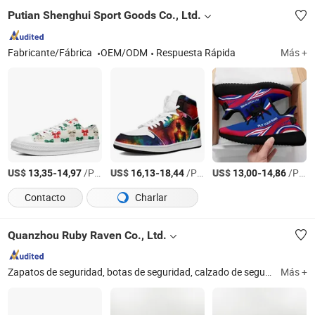
Putian Shenghui Sport Goods Co., Ltd.
Fabricante/Fábrica
OEM/ODM
Respuesta Rápida
Más +
US$
-
/Par
US$
-
/Par
US$
-
/Par
13,35
14,97
16,13
18,44
13,00
14,86
Contacto
Charlar
Quanzhou Ruby Raven Co., Ltd.
Zapatos de seguridad, botas de seguridad, calzado de seguridad, zapatos de trabajo
Más +