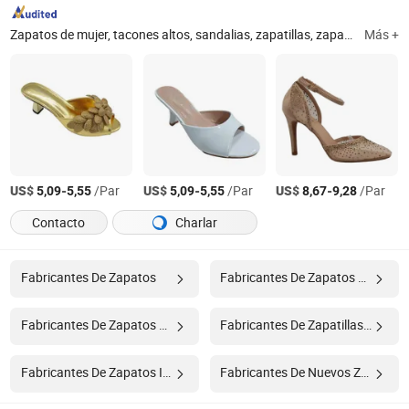
Zapatos de mujer, tacones altos, sandalias, zapatillas, zapatos planos, botas, zapatos deportivos, zapatos para bebés, zapatos de fiesta, zapatos de marca
Más +
US$
-
/Par
US$
-
/Par
US$
-
/Par
5,09
5,55
5,09
5,55
8,67
9,28
Contacto
Charlar
Fabricantes De Zapatos
Fabricantes De Zapatos De Cuero
Fabricantes De Zapatos De Mujer
Fabricantes De Zapatillas Deportivas
Fabricantes De Zapatos Informales
Fabricantes De Nuevos Zapatos De Moda