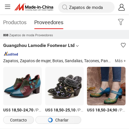
Productos
Proveedores
Zapatos de moda Proveedores
808
Guangzhou Lamodie Footwear Ltd
Zapatos, Zapatos de mujer, Botas, Sandalias, Tacones, Pantuflas, Zuecos, Planos
Más +
US$
-
/Par
US$
-
/Par
US$
-
/Par
18,50
24,70
18,50
25,10
18,50
24,90
Contacto
Charlar