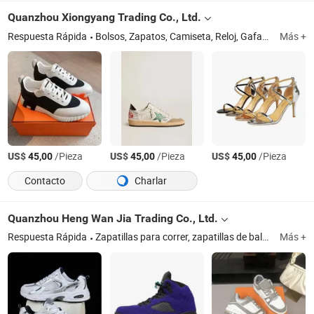
marca para damas, alta
Cómodas para 
Quanzhou Xiongyang Trading Co., Ltd.
calidad para exteriores
Calzado en Stoc
para fiestas, réplicas de
MOQ, Nuevas Za
Respuesta Rápida
Bolsos, Zapatos, Camiseta, Reloj, Gafas, Joyería, Chanclas
Más +
zapatos para damas
de Moda Deport
US$
/Pieza
US$
/Pieza
US$
/Pieza
45,00
45,00
45,00
Contacto
Charlar
Quanzhou Heng Wan Jia Trading Co., Ltd.
Respuesta Rápida
Zapatillas para correr, zapatillas de baloncesto, disfraz, gorra, gafas de sol
Más +