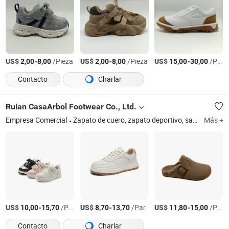
US$
-
/Pieza
US$
-
/Pieza
US$
-
/Pieza
2,00
8,00
2,00
8,00
15,00
30,00
Contacto
Charlar
Ruian CasaArbol Footwear Co., Ltd.
Empresa Comercial
Zapato de cuero, zapato deportivo, sandalia, pantufla de cuero, máquina de zapatos
Más +
US$
-
/Par
US$
-
/Par
US$
-
/Par
10,00
15,70
8,70
13,70
11,80
15,00
Contacto
Charlar