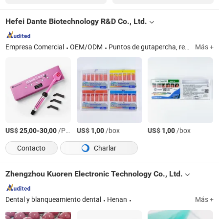
Hefei Dante Biotechnology R&D Co., Ltd.
Empresa Comercial
OEM/ODM
Puntos de gutapercha, resina compuesta, unión, cemento de vidrio, pieza de mano
Más +
US$
-
/Pieza
US$
/box
US$
/box
25,00
30,00
1,00
1,00
Contacto
Charlar
Zhengzhou Kuoren Electronic Technology Co., Ltd.
Dental y blanqueamiento dental
Henan
Más +