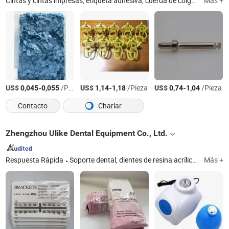
Cintas y cintas impresas, etiqueta adhesiva, cuerda de colgar, etiquetas de sellado, etiquetas colgantes, etiqueta tejida, cinta de algodón, elástico, limas de uñas, cordones, botones, cremalleras
Más +
US$
-
/Pieza
US$
-
/Pieza
US$
-
/Pieza
0,045
0,055
1,14
1,18
0,74
1,04
Contacto
Charlar
Zhengzhou Ulike Dental Equipment Co., Ltd.
Respuesta Rápida
Soporte dental, dientes de resina acrílica, silla dental, compresor de aire dental, máquina de rayos X dental, esterilización dental, máquina de blanqueamiento dental, localizador de ápice dental, motor endodóntico dental, pieza de mano dental
Más +