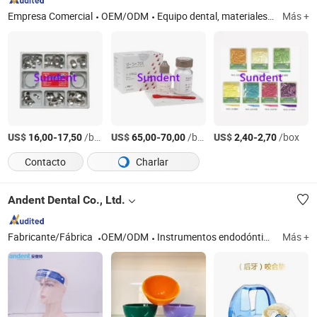
Empresa Comercial
OEM/ODM
Equipo dental, materiales dentales, instrumentos dentales, fresas y limas dentales, unidad dental, cámara dental, productos desechables dentales, sistema de autoclavado
Más +
US$
-
/box
US$
-
/box
US$
-
/box
16,00
17,50
65,00
70,00
2,40
2,70
Contacto
Charlar
Andent Dental Co., Ltd.
Fabricante/Fábrica
OEM/ODM
Instrumentos endodónticos; Ortodoncia; Fotografía dental; Caja de dentaduras; Micro aplicador dental
Más +