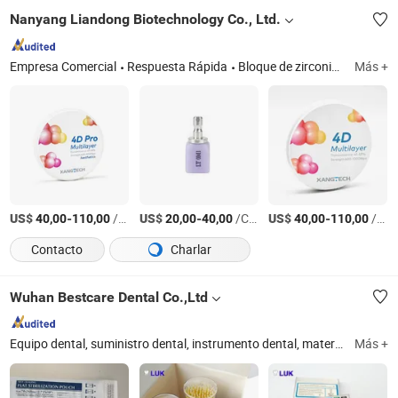
Nanyang Liandong Biotechnology Co., Ltd.
Empresa Comercial
Respuesta Rápida
Bloque de zirconia dental, bloques de disilicato de litio, discos de PMMA, fresas dentales, escáner dental 3D, horno de sinterización de zirconia, horno de porcelana dental, máquina de fresado dental
Más +
US$
-
/Pieza
US$
-
/Caja
US$
-
/Pieza
40,00
110,00
20,00
40,00
40,00
110,00
Contacto
Charlar
Wuhan Bestcare Dental Co.,Ltd
Equipo dental, suministro dental, instrumento dental, material dental, dental, consumible dental, productos dentales, ortodoncia dental, fresas dentales, suministro médico
Más +