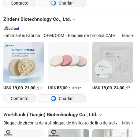
Contacto
Charlar
Zirdent Biotechnology Co., Ltd.
Fabricante/Fábrica
OEM/ODM
Bloques de zirconia CAD/Cam, PMMA, Peek, fresas, disilicatos de litio, molinillos, pulidores, hornos de sinterización, máquinas de fresado
Más +
US$
-
/pieces
US$
/pieces
US$
-
/Pieza
19,00
21,00
55,00
19,00
24,00
Contacto
Charlar
WorldLink (Tianjin) Biotechnology Co., Ltd.
Bloque de zirconia dental, bloque de disilicato de litio dental
Tianjin
Más +