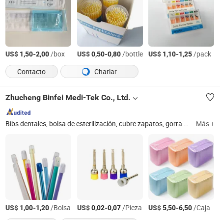
US$
-
/box
US$
-
/bottle
US$
-
/pack
1,50
2,00
0,50
0,80
1,10
1,25
Contacto
Charlar
Zhucheng Binfei Medi-Tek Co., Ltd.
Bibs dentales, bolsa de esterilización, cubre zapatos, gorra de clip, extractor de saliva, consumibles dentales, hisopo oral, almohadilla de alcohol, mascarillas desechables, aguja dental
Más +
US$
-
/Bolsa
US$
-
/Pieza
US$
-
/Caja
1,00
1,20
0,02
0,07
5,50
6,50