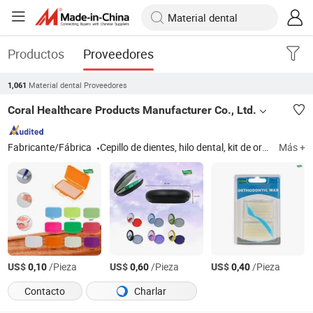
Productos
Proveedores
Material dental Proveedores
1,061
Coral Healthcare Products Manufacturer Co., Ltd.
Fabricante/Fábrica
Cepillo de dientes, hilo dental, kit de ortodoncia, cepillo interdental, palillo de hilo dental, limpiador de lengua, kit de cuidado dental
Más +
US$
/Pieza
US$
/Pieza
US$
/Pieza
0,10
0,60
0,40
Contacto
Charlar