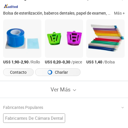
Bolsa de esterilización, baberos dentales, papel de examen, rollo de cama, sábana protectora, accesorios dentales, almohadilla desechable, embalaje esterilizado, aparato dental, consumibles médicos desechables, artículos de belleza desechables
Más +
US$
-
/Rollo
US$
-
/piece
US$
/Bolsa
1,90
2,90
0,20
0,30
1,40
Contacto
Charlar
Ver Más
Fabricantes Populares
Fabricantes De Cámara Dental