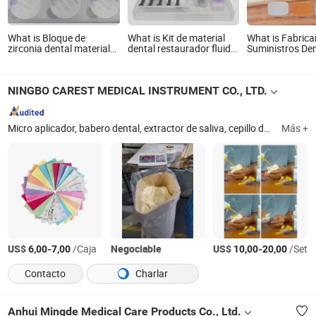
What is Bloque de
What is Kit de material
What is Fabrica
zirconia dental material
dental restaurador fluido
Suministros De
para restauraciones de
de gel de grabado
Equipos Cera
arco completo, alta
adhesivo de resina
Ortodóntica
resistencia y apariencia
compuesta médica
Aromatizada Ce
NINGBO CAREST MEDICAL INSTRUMENT CO., LTD.
natural
Brackets Patrón
Dental Product
Punta
Micro aplicador, babero dental, extractor de saliva, cepillo de profilaxis, película de barrera, fresas dentales, puntos de gutapercha, aguja de irrigación dental, aguja dental, material de impresión dental
Más +
US$
-
/Caja
Negociable
US$
-
/Set
6,00
7,00
10,00
20,00
Contacto
Charlar
Anhui Mingde Medical Care Products Co., Ltd.