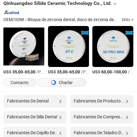
Qinhuangdao Silide Ceramic Technology Co., Ltd.
OEM/ODM
Bloque de zirconia dental, disco de zirconia dental, disco dental multicapa, blank de zirconia, cerámicas de zirconia dental, bloque de cerámicas de zirconia, blank de zirconia dental, horno de sinterización dental, horno de porcelana dental, máquina de fresado dental
Más +
US$
-
/Pieza
US$
-
/Pieza
US$
-
/Pieza
35,00
65,00
35,00
65,00
60,00
100,00
Contacto
Charlar
Fabricantes De Dental
Fabricantes De Producto Dental
Fabricantes De Silla Dental
Fabricantes De Compresor Dental
Fabricantes De Cepillo Dental
Fabricantes De Taladro Dental