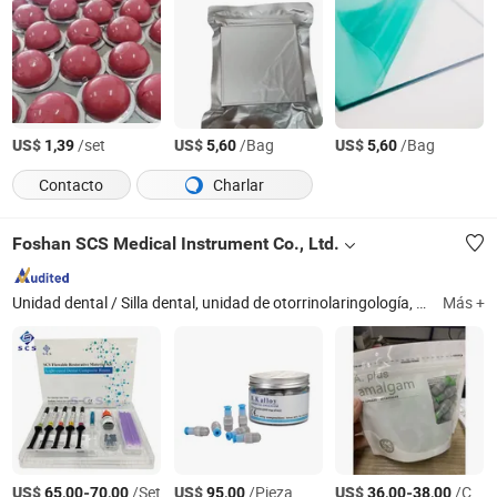
US$
/set
US$
/Bag
US$
/Bag
1,39
5,60
5,60
Contacto
Charlar
Foshan SCS Medical Instrument Co., Ltd.
Unidad dental / Silla dental, unidad de otorrinolaringología, pieza de mano dental, luz de curado, autoclave, compresor de aire, escalador, cámara oral / monitor, equipo de rayos X, fresas de diamante / limas
Más +
US$
-
/Set
US$
/Pieza
US$
-
/Caja
65,00
70,00
95,00
36,00
38,00