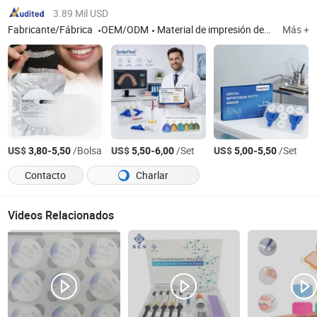
3.89 Mil USD
Fabricante/Fábrica
OEM/ODM
Material de impresión dental, hoja de alineador transparente
Más +
US$
-
/Bolsa
US$
-
/Set
US$
-
/Set
3,80
5,50
5,50
6,00
5,00
5,50
Contacto
Charlar
Videos Relacionados