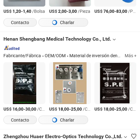
US$
-
/Bolsa
US$
-
/Pieza
US$
-
/Pieza
1,20
1,40
2,00
3,00
76,00
83,00
Contacto
Charlar
Henan Shengbang Medical Technology Co., Ltd.
Fabricante/Fábrica
OEM/ODM
Material de inversión dental, yeso dental, aleación dental
Más +
US$
-
/Caja
US$
-
/Caja
US$
-
/Caja
16,00
30,00
18,00
25,00
18,00
25,00
Contacto
Charlar
Zhengzhou Huaer Electro-Optics Technology Co.,Ltd.