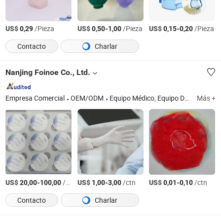
US$
/Pieza
US$
-
/Pieza
US$
-
/Pieza
0,29
0,50
1,00
0,15
0,20
Contacto
Charlar
Nanjing Foinoe Co., Ltd.
Empresa Comercial
OEM/ODM
Equipo Médico, Equipo Dental, Silla de Ruedas Eléctrica, Equipo Hospitalario, Gabinete Dental, Equipo de Quirófano
Más +
US$
-
/Pieza
US$
-
/ctn
US$
-
/ctn
20,00
100,00
1,00
3,00
0,01
0,10
Contacto
Charlar