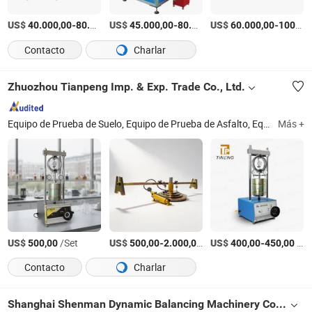
US$
-
US$
/Set
-
US$
/Set
-
40.000,00
80.000,00
45.000,00
80.000,00
60.000,00
100.000,00
Contacto
Charlar
Zhuozhou Tianpeng Imp. & Exp. Trade Co., Ltd.
Equipo de Prueba de Suelo, Equipo de Prueba de Asfalto, Equipo de Prueba de Concreto, Equipo de Prueba de Cemento, Equipo de Prueba de Rocas y Agregados, Probador de Resistencia al Deslizamiento y Fricción, Molde de Prueba, Equipo de Sondeo Dinámico, Máquina de Abrasión de Los Ángeles, Medidor de Densidad Eléctrico No Nuclear de Suelo Asfáltico
Más +
US$
/Set
US$
-
/Pieza
US$
-
/Pieza
500,00
500,00
2.000,00
400,00
450,00
Contacto
Charlar
Shanghai Shenman Dynamic Balancing Machinery Co., Ltd.