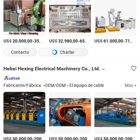
US$
-
US$
/Set
-
US$
/Set
-
20.000,00
35.000,00
32.980,00
65.880,00
61.000,00
71.000,00
Contacto
Charlar
Hebei Hexing Electrical Machinery Co., Ltd.
Fabricante/Fábrica
OEM/ODM
El equipo de cable
Más +
US$
-
US$
/Pieza
-
US$
/Pieza
-
50.000,00
200.000,00
50.000,00
200.000,00
50.000,00
200.000,00