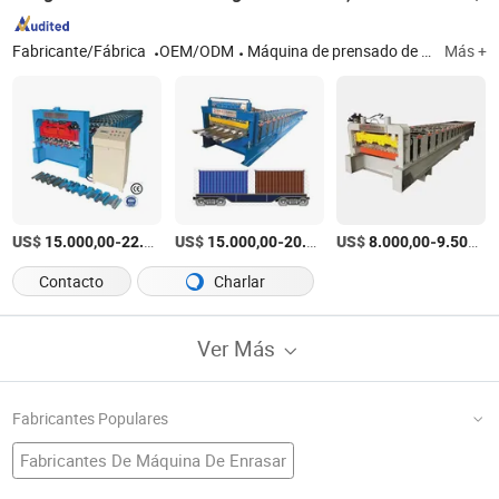
Fabricante/Fábrica
OEM/ODM
Máquina de prensado de baldosas, máquina de quilla, equipo de cubierta de suelo, equipo de paneles integrados de aislamiento y decoración de paredes exteriores, equipo de paneles metálicos tallados, equipo de tejas de acero color, equipo de acero en forma de C
Más +
US$
-
US$
/Pieza
-
US$
/Pieza
-
15.000,00
22.000,00
15.000,00
20.000,00
8.000,00
9.500,00
Contacto
Charlar
Ver Más
Fabricantes Populares
Fabricantes De Máquina De Enrasar