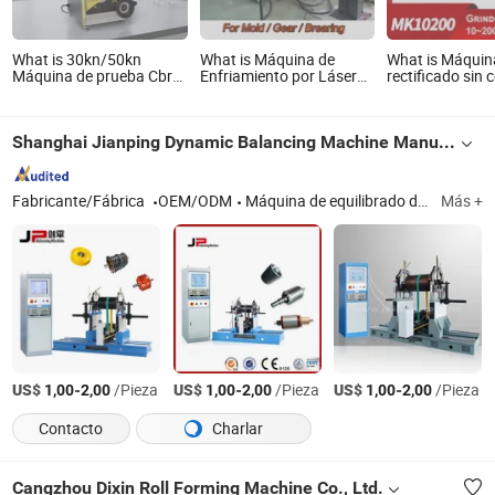
What is 30kn/50kn
What is Máquina de
What is Máquin
Máquina de prueba Cbr
Enfriamiento por Láser
rectificado sin 
Capacidad de carga del
Robot 3000W para
CNC de rueda a
suelo Hidráulica
Endurecimiento de
fábrica de Chin
Superficie de Moldes de
Mk10200 para
Shanghai Jianping Dynamic Balancing Machine Manufacturing Co., Ltd.
Engranajes de
rodamientos, ej
Rodamiento
Fabricante/Fábrica
OEM/ODM
Máquina de equilibrado de ejes de transmisión, máquina de equilibrado automotriz, máquina de equilibrado dinámico, máquina de equilibrado de turbocompresores, máquina de equilibrado de ruedas de automóviles, máquina de equilibrado de impulsores de ventilador, máquina de equilibrado de cigüeñales, máquina de equilibrado de rotores de motor, máquina de equilibrado de neumáticos, máquina de equilibrado de tambores de freno
Más +
US$
-
/Pieza
US$
-
/Pieza
US$
-
/Pieza
1,00
2,00
1,00
2,00
1,00
2,00
Contacto
Charlar
Cangzhou Dixin Roll Forming Machine Co., Ltd.