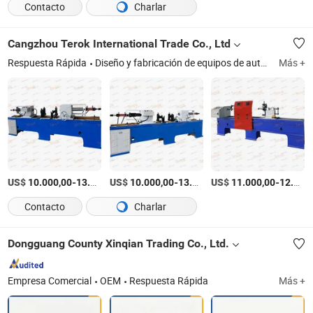
Contacto
Charlar
Cangzhou Terok International Trade Co., Ltd
Respuesta Rápida
Diseño y fabricación de equipos de automatización inteligente, alojamiento de rodamientos, rodillo de cinta transportadora, máquina de corte de tubos, alojamiento de rodamientos, máquina de perforación de tubos, rodillo de transmisión, máquina de corte, piezas de repuesto para rodillos, componentes y accesorios de rodillos
Más +
US$
-
US$
/Pieza
-
US$
/Pieza
-
10.000,00
13.000,00
10.000,00
13.000,00
11.000,00
12.000,00
Contacto
Charlar
Dongguang County Xinqian Trading Co., Ltd.
Empresa Comercial
OEM
Respuesta Rápida
Más +