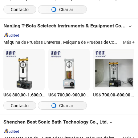
Contacto
Charlar
Nanjing T-Bota Scietech Instruments & Equipment Co., Ltd.
Máquina de Pruebas Universal, Máquina de Pruebas de Compresión, Instrumentos de Pruebas de Suelo, Máquina de Pruebas de Petróleo, Máquina de Pruebas Geo-Técnicas, Máquina de Pruebas de Topografía, Máquina de Pruebas No Destructivas, Máquina de Pruebas de Pavimento de Asfalto, Máquina de Pruebas de Cemento y Concreto, Equipos de Laboratorio
Más +
US$
-
/Set
US$
-
/Pieza
US$
-
/Set
800,00
1.600,00
700,00
900,00
700,00
800,00
Contacto
Charlar
Shenzhen Best Sonic Bath Technology Co., Ltd.