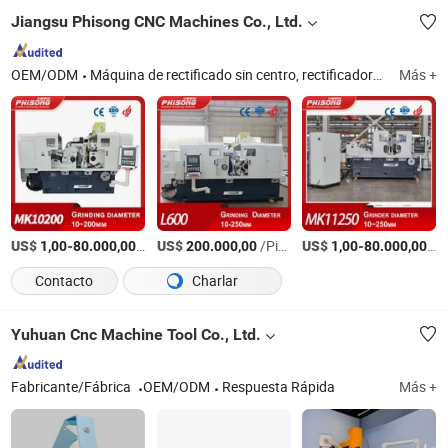
Jiangsu Phisong CNC Machines Co., Ltd.
OEM/ODM
Máquina de rectificado sin centro, rectificadora sin centro, rectificadora cilíndrica, máquina de rectificado cilíndrico, máquina de rectificado vertical, rectificadora vertical, máquina de rectificado cilíndrico externo, máquina de rectificado cilíndrico interno, máquina de rectificado de rodillos de rodamientos, máquina de rectificado de anillos de rodamientos
Más +
US$
-
/Pieza
US$
/Pieza
US$
-
/P
1,00
80.000,00
200.000,00
1,00
80.000,00
Contacto
Charlar
Yuhuan Cnc Machine Tool Co., Ltd.
Fabricante/Fábrica
OEM/ODM
Respuesta Rápida
Más +