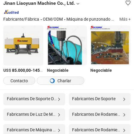
Jinan Liaoyuan Machine Co., Ltd.
Fabricante/Fábrica
OEM/ODM
Máquina de punzonado y cizallado de ángulo CNC, máquina de perforación de ángulo CNC, máquina de perforación CNC, máquina de perforación de viga CNC, máquina de sierra de cinta
Más +
US$
-
Negociable
/Set
Negociable
85.000,00
145.000,00
Contacto
Charlar
Fabricantes De Soporte De Empuje
Fabricantes De Soporte
Fabricantes De Luz De Máquina
Fabricantes De Rodamiento De Plástico
Fabricantes De Máquina De Perforación Y Fresado
Fabricantes De Rodamiento De Rueda De Auto