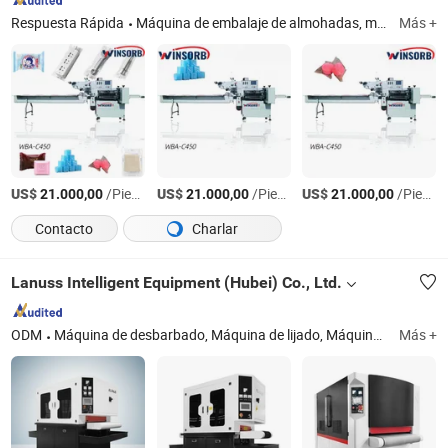
Respuesta Rápida
Máquina de embalaje de almohadas, máquina de embalaje, máquina de embalaje de snacks, máquina de embalaje de alimentos, máquina de sellado, máquina de embalaje retráctil, máquina de llenado, máquina doypack, máquina de embalaje de líquidos, máquina de embalaje de polvos
Más +
US$
/Pieza
US$
/Pieza
US$
/Pieza
21.000,00
21.000,00
21.000,00
Contacto
Charlar
Lanuss Intelligent Equipment (Hubei) Co., Ltd.
ODM
Máquina de desbarbado, Máquina de lijado, Máquina de pulido, Máquina de chaflán, Máquina de trefilado
Más +