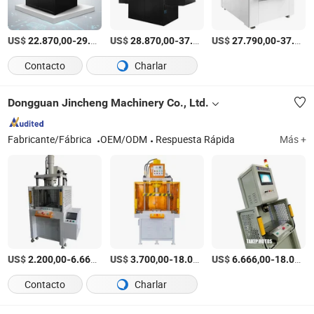
US$
-
US$
/Set
-
US$
/Set
-
22.870,00
29.890,00
28.870,00
37.960,00
27.790,00
37.860,00
Contacto
Charlar
Dongguan Jincheng Machinery Co., Ltd.
Fabricante/Fábrica
OEM/ODM
Respuesta Rápida
Más +
US$
-
/set
US$
-
US$
/set
-
2.200,00
6.666,00
3.700,00
18.000,00
6.666,00
18.000,00
Contacto
Charlar