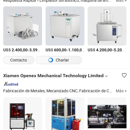
Respuesta Rápida
Limpiador ultrasónico, máquina de limpieza ultrasónica, máquina limpiadora ultrasónica, pequeño electrodoméstico, electrónica de consumo, máquina de impresora UV, máquina de procesamiento y fabricación, maquinaria de procesamiento, herramientas y hardware, herramientas y maquinaria de belleza
Más +
US$
-
/Pieza
US$
-
/Pieza
US$
-
2.400,00
3.590,00
600,00
1.100,00
4.200,00
5.200,00
Contacto
Charlar
Xiamen Openex Mechanical Technology Limited
Fabricación de Metales, Mecanizado CNC, Fabricación de Chapa Metálica, Placa de Tubo, Fundición de Aluminio, Fundición de Acero, Piezas Metálicas, Piezas de Maquinaria, Componentes Industriales, Máquina de Inspección Óptica
Más +