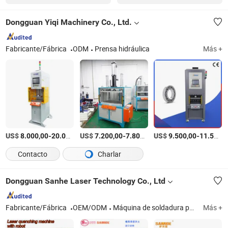
Dongguan Yiqi Machinery Co., Ltd.
Fabricante/Fábrica
ODM
Prensa hidráulica
Más +
US$
-
US$
/set
-
/set
US$
-
8.000,00
20.000,00
7.200,00
7.800,00
9.500,00
11.500,00
Contacto
Charlar
Dongguan Sanhe Laser Technology Co., Ltd
Fabricante/Fábrica
OEM/ODM
Máquina de soldadura por láser de fibra, máquina de soldadura por láser YAG, máquina de marcado por láser de fibra, máquina de marcado por láser UV, Co2 máquina de marcado por láser
Más +