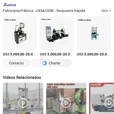
Fabricante/Fábrica
OEM/ODM
Respuesta Rápida
Más +
US$
-
US$
/Set
-
US$
/Set
-
5.000,00
20.000,00
5.000,00
20.000,00
5.000,00
20.000,00
Contacto
Charlar
Videos Relacionados