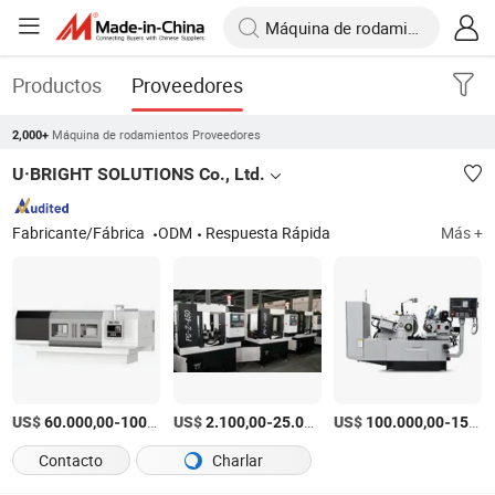
Productos
Proveedores
Máquina de rodamientos Proveedores
2,000+
U·BRIGHT SOLUTIONS Co., Ltd.
Fabricante/Fábrica
ODM
Respuesta Rápida
Más +
US$
-
US$
/Pieza
-
US$
/Pieza
-
60.000,00
100.000,00
2.100,00
25.000,00
100.000,00
150.000,00
Contacto
Charlar