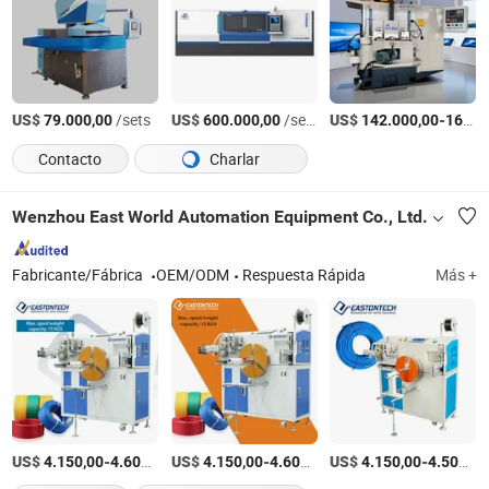
US$
/sets
US$
/sets
US$
-
79.000,00
600.000,00
142.000,00
165.000,00
Contacto
Charlar
Wenzhou East World Automation Equipment Co., Ltd.
Fabricante/Fábrica
OEM/ODM
Respuesta Rápida
Más +
US$
-
/Set
US$
-
/Set
US$
-
4.150,00
4.600,00
4.150,00
4.600,00
4.150,00
4.500,00