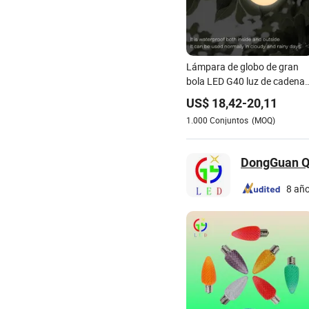
Lámpara de globo de gran
bola LED G40 luz de cadena
de bombilla
US$
18,42
-
20,11
1.000
Conjuntos
(MOQ)
DongGuan Qi
8 añ