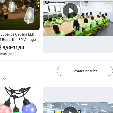
 Luces de Cadena LED
 Bombilla LED Vintage
2700K IP45 Cadena de
$
9,90
-
11,90
es Impermeable para
iezas
(MOQ)
riores y Exteriores para
1/4
o y Jardín
Enviar Consulta
l