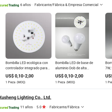
6 años
·
Fabricante/Fábrica & Empresa Comercial
Bombilla LED ecológica con
Bombilla LED de base de
Bomb
controlador integrado para
aluminio Dob de alta
7W, 
bombillas T
eficiencia 9W con placa PCB
ilum
US$
0,10
-
2,00
US$
0,10
-
2,00
US
original
ilum
1
Pieza
(MOQ)
1
Pieza
(MOQ)
1
Pi
usheng Lighting Co., Ltd.
11 años
·
5.0
·
Fabricante/Fábrica