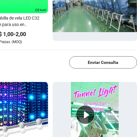
illa de vela LED C32
 para uso en
delabros E27
$
1,00
-
2,00
Piezas
(MOQ)
1/4
Enviar Consulta