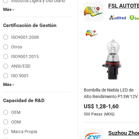
Industria Ligera y Uso Diario
FSL AUTOTE
Más
Certificación de Gestión
ISO9001:2008
Otros
ISO9001:2015
ANSI/ESD
ISO 9001
Más
Bombilla de Niebla LED de
Alto Rendimiento P13W 12V
Capacidad de R&D
para Coches
US$
1,28
-
1,60
OEM
500
Piezas
(MOQ)
ODM
Marca Propia
Suzhou Zhon