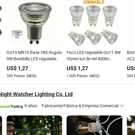
GU10 MR16 Base 38d Ángulo
Foco LED regulable Gu11 4W
Bomb
9W Bombilla LED regulable
35mm luz de riel 400lm
AC2
Luz Downlight
AC180-260V
sin 
US$
1,27
US$
1,27
US
500
Piezas
(MOQ)
1.000
Piezas
(MOQ)
500
ight Watcher Lighting Co, Ltd
9 años
·
Fabricante/Fábrica & Empresa Comercial