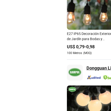
E27 IP65 Decoración Exterio
de Jardín para Bodas y
Camping Solar Impermeable
US$
0,79
-
0,98
S14 Bombilla 10m 48FT Luz
100
Metros
(MOQ)
de Cadena de Guirnalda LED
Dongguan Lig