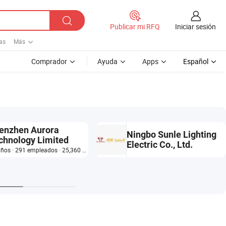
Iniciar sesión
Publicar mi RFQ
cas
Más
Comprador
Ayuda
Apps
Español
enzhen Aurora
Ningbo Sunle Lighting
chnology Limited
Electric Co., Ltd.
16 años · 291 empleados · 25,360 m²