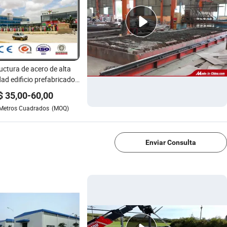
uctura de acero de alta
dad edificio prefabricado
 centro comercial
$
35,00
-
60,00
Metros Cuadrados
(MOQ)
1/4
Enviar Consulta