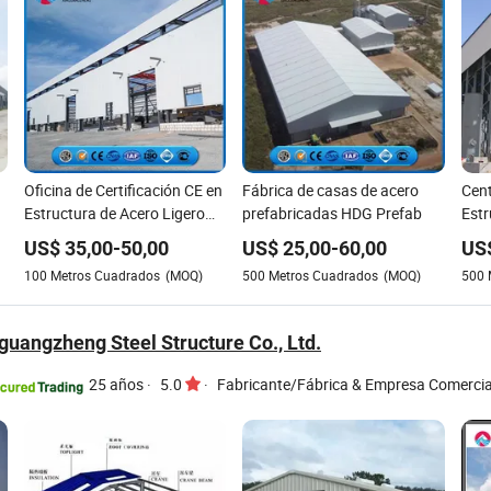
Oficina de Certificación CE en
Fábrica de casas de acero
Cent
Estructura de Acero Ligero
prefabricadas HDG Prefab
Estr
Prefabricado Solomon
Inge
US$
35,00
-
50,00
US$
25,00
-
60,00
US
Edif
100
Metros Cuadrados
(MOQ)
500
Metros Cuadrados
(MOQ)
500
Pref
guangzheng Steel Structure Co., Ltd.
25 años
·
5.0
·
Fabricante/Fábrica & Empresa Comercia