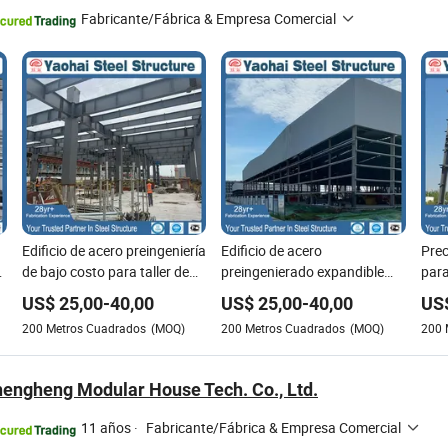
Fabricante/Fábrica & Empresa Comercial
Edificio de acero preingeniería
Edificio de acero
Prec
o
de bajo costo para taller de
preingenierado expandible
para
almacén personalizado
líder en la industria para
prei
US$
25,00
-
40,00
US$
25,00
-
40,00
US
edificio de oficinas y almacén
ven
200
Metros Cuadrados
(MOQ)
200
Metros Cuadrados
(MOQ)
200
engheng Modular House Tech. Co., Ltd.
11 años
·
Fabricante/Fábrica & Empresa Comercial