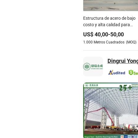
Estructura de acero de bajo
costo y alta calidad para
almacén, taller y edificio de
US$
40,00
-
50,00
cobertizo
1.000
Metros Cuadrados
(MOQ)
Dingrui Yon