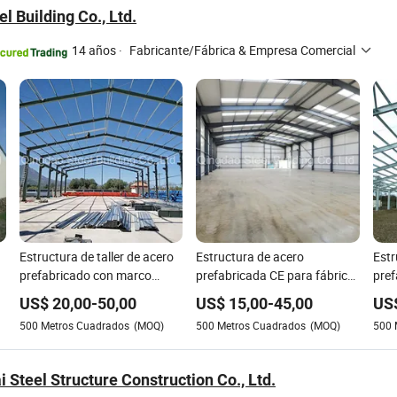
l Building Co., Ltd.
14 años
·
Fabricante/Fábrica & Empresa Comercial
Estructura de taller de acero
Estructura de acero
Estr
prefabricado con marco
prefabricada CE para fábrica
pref
portal personalizado
industrial, taller metálico,
alm
US$
20,00
-
50,00
US$
15,00
-
45,00
US
edificio de almacenamiento y
estr
500
Metros Cuadrados
(MOQ)
500
Metros Cuadrados
(MOQ)
500
almacén
Con
 Steel Structure Construction Co., Ltd.