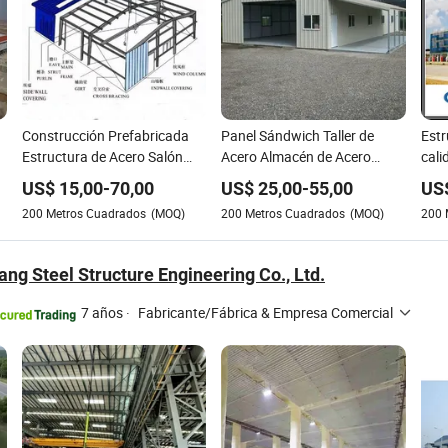
Construcción Prefabricada
Panel Sándwich Taller de
Estr
Estructura de Acero Salón
Acero Almacén de Acero
cali
Industrial
Edificio Prefabricado Desde
para
US$
15,00
-
70,00
US$
25,00
-
55,00
US
China
200
Metros Cuadrados
(MOQ)
200
Metros Cuadrados
(MOQ)
200
ng Steel Structure Engineering Co., Ltd.
7 años
·
Fabricante/Fábrica & Empresa Comercial