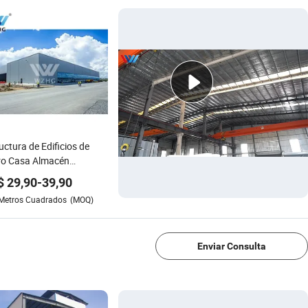
uctura de Edificios de
ro Casa Almacén
ermercado Marco Ligero
$
29,90
-
39,90
o Infraestructura
Metros Cuadrados
(MOQ)
cipal Proveedores de
1/4
riales S355 S460 China
Enviar Consulta