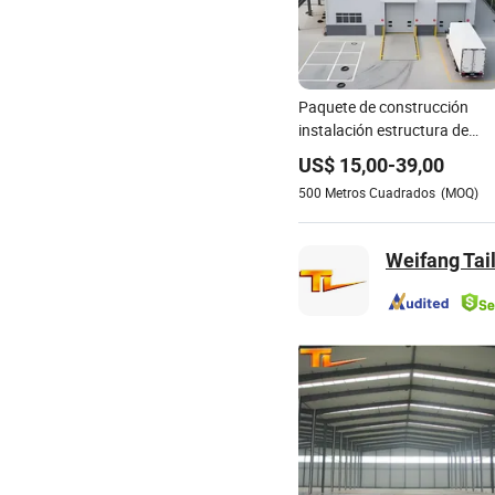
Paquete de construcción
instalación estructura de
acero planta almacén casa
US$
15,00
-
39,00
edificio comercial estructura
500
Metros Cuadrados
(MOQ)
de acero
Weifang Tail