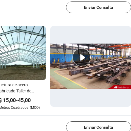
Enviar Consulta
uctura de acero
abricada Taller de
acén de enmarcado
$
15,00
-
45,00
uctura de acero
Metros Cuadrados
(MOQ)
strucción
1/4
Enviar Consulta