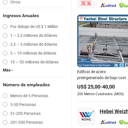
Otros
Ingresos Anuales
Por debajo de US $ 1 Millón
1 ~ 2,5 millones de dólares
2,5 ~ 5 millones de dólares
5 ~ 10 millones de dólares
10 ~ 50 millones de dólares
Más
Edificio de acero
preingenierado de bajo cost
para taller de almacén
Número de empleados
US$
25,00
-
40,00
personalizado
200
Metros Cuadrados
(MOQ)
Menos de 5 Personas
5-50 Personas
Hebei Weizh
51-200 Personas
201-500 Personas