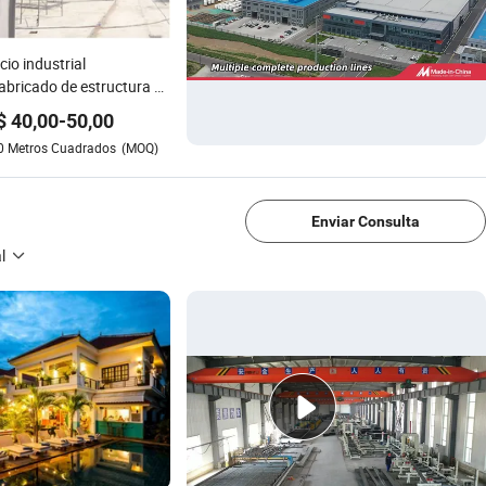
icio industrial
abricado de estructura de
o personalizada para
$
40,00
-
50,00
cén de metal
0
Metros Cuadrados
(MOQ)
1/4
Enviar Consulta
l