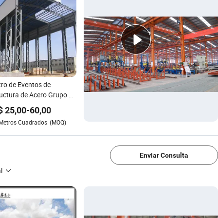
ro de Eventos de
uctura de Acero Grupo de
niería Prefabricada
$
25,00
-
60,00
icio de Oficina
Metros Cuadrados
(MOQ)
abricado en Venta
1/4
Enviar Consulta
l