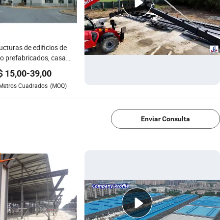
ucturas de edificios de
o prefabricados, casa
enedor, edificios de
$
15,00
-
39,00
trucción de gran luz de
Metros Cuadrados
(MOQ)
i, invernadero,
1/4
uctura de acero
anizado, sala de
bición, restaurante de
Enviar Consulta
omóviles