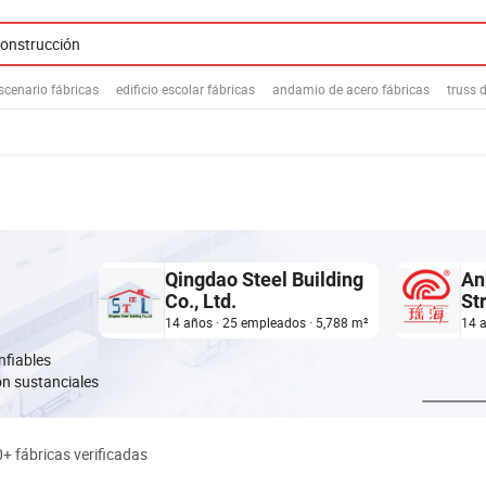
scenario fábricas
edificio escolar fábricas
andamio de acero fábricas
truss 
Qingdao Steel Building
An
Co., Ltd.
St
Co.
14 años · 25 empleados · 5,788 m²
14 
nfiables
ón sustanciales
+ fábricas verificadas