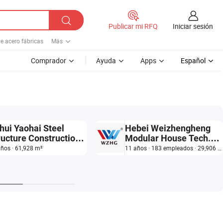
Iniciar sesión
Publicar mi RFQ
de acero fábricas
Más
Comprador
Ayuda
Apps
Español
hui Yaohai Steel
Hebei Weizhengheng
ructure Construction
Modular House Tech.
, Ltd.
Co., Ltd.
años · 61,928 m²
11 años · 183 empleados · 29,906 m²