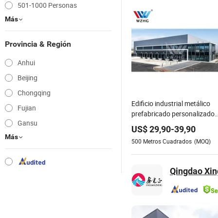
501-1000 Personas
Más
Provincia & Región
Anhui
Beijing
Chongqing
Edificio industrial metálico
Fujian
prefabricado personalizado
Gansu
con estructura de acero
US$
29,90
-
39,90
según norma australiana
Más
500
Metros Cuadrados
(MOQ)
Qingdao Xin