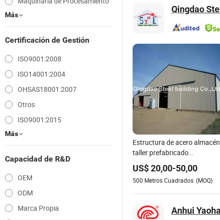
Maquinaria de Procesamiento
Qingdao Stee
Más
Certificación de Gestión
ISO9001:2008
ISO14001:2004
OHSAS18001:2007
Otros
ISO9001:2015
Más
Estructura de acero almacén
taller prefabricado
Capacidad de R&D
construcción edificio
US$
20,00
-
50,00
prefabricado estructura de
OEM
500
Metros Cuadrados
(MOQ)
acero granja
ODM
almacenamiento almacén
edificio metálico
Marca Propia
Anhui Yaohai