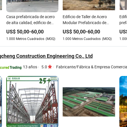
Casa prefabricada de acero
Edificio de Taller de Acero
Edif
de alta calidad, edificio de
Modular Prefabricado de
pref
estructura de acero, almacén,
Estructura de Acero de China
acer
US$
50,00
-
60,00
US$
50,00
-
60,00
US
taller
alma
1.000
Metros Cuadrados
(MOQ)
1.000
Metros Cuadrados
(MOQ)
1.00
gcheng Construction Engineering Co., Ltd
13 años
·
5.0
·
Fabricante/Fábrica & Empresa Comercia