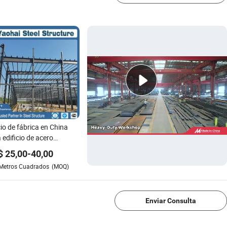
io de fábrica en China
 edificio de acero
ngenierado pesado en
$
25,00
-
40,00
ta
Metros Cuadrados
(MOQ)
1/4
Enviar Consulta