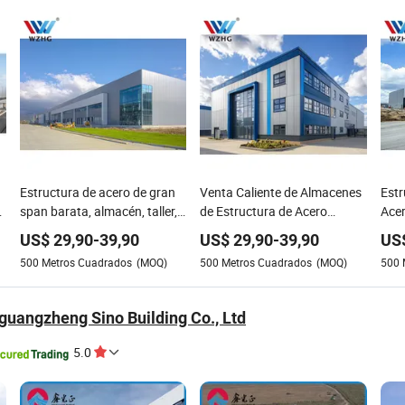
Estructura de acero de gran
Venta Caliente de Almacenes
Estr
span barata, almacén, taller,
de Estructura de Acero
Ace
godown, de larga vida,
Prefabricados, Talleres e
Sup
US$
29,90
-
39,90
US$
29,90
-
39,90
US
resistente a la corrosión,
Instalaciones, Edificio de
Cost
500
Metros Cuadrados
(MOQ)
500
Metros Cuadrados
(MOQ)
500
edificio de metal aislado
Estructura Metálica Duradera
Muni
Mate
guangzheng Sino Building Co., Ltd
5.0