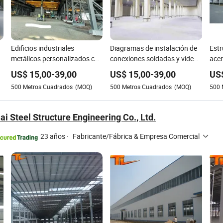
Edificios industriales
Diagramas de instalación de
Estr
metálicos personalizados con
conexiones soldadas y video
acer
estructuras de marco
de edificio prefabricado de
cont
US$
15,00
-
39,00
US$
15,00
-
39,00
US
estructura de acero para
cons
500
Metros Cuadrados
(MOQ)
500
Metros Cuadrados
(MOQ)
500
almacén
Hebe
estr
galv
ai Steel Structure Engineering Co., Ltd.
exhi
aut
23 años
·
Fabricante/Fábrica & Empresa Comercial